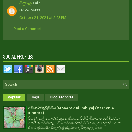
ඔසුපැල
said...
0765479433
October 21, 2021 at 2:53 PM
Post a Comment
SOCIAL PROFILES
Popular
Tags
Blog Archives
මොණරකුඩුම්බිය [Monarakudumbiya] (Vernonia
cinerea)
පිපුණු මල් මොණරකුගෙ හිසමත පිහිටි ශිඛාව මෙන් දිස්වන
හෙයින් මෙම පැළෑටිය මොණරකුඩුම්බිය ලෙස හඳුන්වා ඇත.
එයට අමතරව මඟුල්කුඹුරුවන්න, වතුපලා, කො...