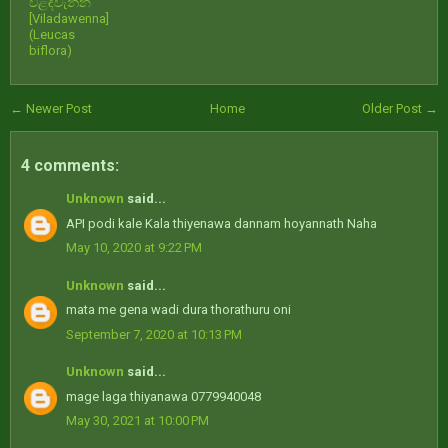
විළඳවැන්න
[Viladawenna]
(Leucas
biflora)
← Newer Post
Home
Older Post →
4 comments:
Unknown
said...
API podi kale Kala thiyenawa dannam hoyannath Naha
May 10, 2020 at 9:22 PM
Unknown
said...
mata me gena wadi dura thorathuru oni
September 7, 2020 at 10:13 PM
Unknown
said...
mage laga thiyanawa 0779940048
May 30, 2021 at 10:00 PM