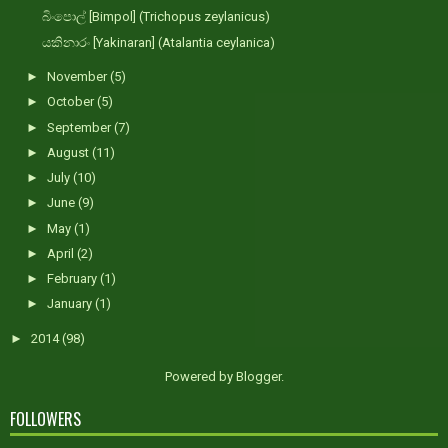
බිංපොල් [Bimpol] (Trichopus zeylanicus)
යකිනාරං [Yakinaran] (Atalantia ceylanica)
►
November
(5)
►
October
(5)
►
September
(7)
►
August
(11)
►
July
(10)
►
June
(9)
►
May
(1)
►
April
(2)
►
February
(1)
►
January
(1)
►
2014
(98)
Powered by
Blogger
.
FOLLOWERS