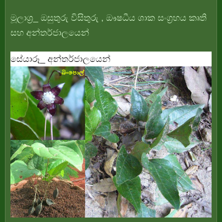
මූලාශ්‍ර_ ඔසුතුරු විසිතුරු , ඖෂධීය ශාක සංග්‍රහය කෘති
සහ අන්තර්ජාලයෙන්
සේයාරූ_ අන්තර්ජාලයෙන්