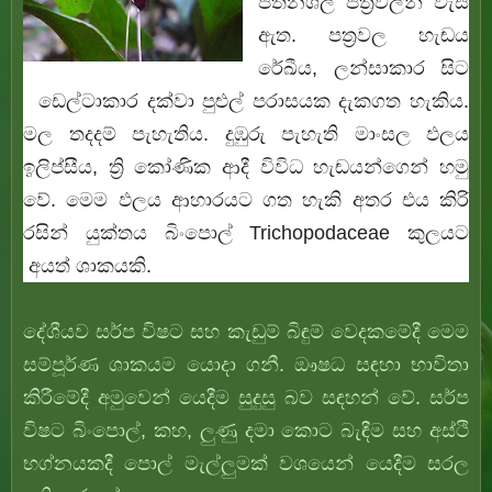
පතනශීලී පත්‍රවලින් වැසී
ඇත. පත්‍රවල හැඬය
රේඛීය, ලන්සාකාර සිට
ඩෙල්ටාකාර දක්වා පුළුල් පරාසයක දැකගත හැකිය.
මල තදදම් පැහැතිය. දුඹුරු පැහැති මාංසල ඵලය
ඉලිප්සීය, ත්‍රි කෝණික ආදී විවිධ හැඬයන්ගෙන් හමු
වේ. මෙම ඵලය ආහාරයට ගත හැකි අතර එය කිරි
රසින් යුක්තය
බිංපොල්
Trichopodaceae
කුලයට
අයත් ශාකයකි.
දේශීයව සර්ප විෂට සහ කැඩුම් බිඳුම් වෙදකමේදී මෙම
සම්පූර්ණ ශාකයම යොදා ගනී. ඖෂධ සඳහා භාවිතා
කිරීමේදී අමුවෙන් යෙදීම සුදුසු බව සඳහන් වේ. සර්ප
විෂට
බිංපොල්
, කහ, ලුණු දමා කොට බැඳීම සහ අස්ථි
භග්නයකදී පොල් මැල්ලුමක් වශයෙන් යෙදීම සරල