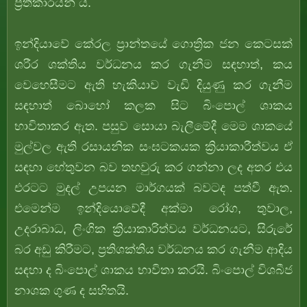
ප්‍රතිකාරයන් ය.
ඉන්දියාවේ කේරල ප්‍රාන්තයේ ගොත්‍රික ජන කෙටසක්
ශරීර ශක්තිය වර්ධනය කර ගැනීම සඳහාත්, කය
වෙහෙසීමට ඇති හැකියාව වැඩි දියුණු කර ගැනීම
සඳහාත් බොහෝ කලක සිට
බිංපොල්
ශාකය
භාවිතාකර ඇත. පසුව සොයා බැලීමේදී මෙම ශාකයේ
මුල්වල ඇති රසායනික සංඝටකයක ක්‍රියාකාරීත්වය ඒ
සඳහා හේතුවන බව තහවුරු කර ගන්නා ලද අතර එය
එරටට මුදල් උපයන මාර්ගයක් බවටද පත්වී ඇත.
එමෙන්ම ඉන්දියොවේදී අක්මා රෝග, තුවාල,
උදරාබාධ, ලිංගික ක්‍රියාකාරිත්වය වර්ධනයට, සිරුරේ
බර අඩු කිරීමට, ප්‍රතිශක්තිය වර්ධනය කර ගැනීම ආදිය
සඳහා ද
බිංපොල්
ශාකය භාවිතා කරයි.
බිංපොල්
විශබීජ
නාශක ගුණ ද සහිතයි.