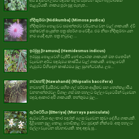
අඩි 2 දක්වා උසට පඳුරක් ලෙස වැවෙන කුඩා බහුවාර්ෂික
පැළෑටියකි. ශාකය පුරා සුදු පැහැත...
නිදිකුම්බා [Nidikumba] (Mimosa pudica)
නිදිකුම්බා පොළවට සමාන්තරව වර්ධනය වන වැල් ශාකයකි. ද්වී
පක්ෂවත් සංයුක්ත පත්‍ර ස්පර්ශ සංවේදීය. එම නිසා නිදිකුම්බා යන
නම යෙදී ඇත. පත්‍ර නටුවල ...
ඉරමුසු [Iramusu] (Hemidesmus indicus)
ඉරමුසු පොළවෙහි වැතිරී හෝ අධාරක ශාකයක් මත එතෙමින්
වැඩෙන අර්ධ පඳුරුමය කාෂ්ඨීය වැල් ශාකයකි. පොළවෙහි
ගැඹුරට විහිදෙන කාෂ්ඨමය මුල සුගන්ධවත්ය. ලප...
නවහන්දි [Nawahandi] (Rhipsalis baccifera)
නවහන්දි දියසීරාව සහිත ගල් පර්වත ආශ්‍රිතව සහ තෙත්කළාපීය
වනනාන්තරවල විශාල ගස් මත පහලට එල්ලා වැටෙමින් වැඩෙන
පඳුරු ආකාර අපි ශාකයකි. තන්තුමය මූල...
ඇට්ටේරියා [Etteriya] (Murraya paniculata)
ඇට්ටෙරියා අලංකාර පඳුරක් ලෙස වැඩෙන කුඩා දේශීය ශාකයකි.
දිළිසෙන සුලු කොළ පොඩිකළ විට සුවඳක් නික්මේ. අතු පහලට
එල්ලා වැටෙන ස්වභාවයකි. කඳ අඳුරු සු...