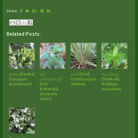
Share:
Related Posts:
කරාබු [Karabu]
වල්
සේර [Sera]
ගැටකොළ
(Syzygium
කොත්තමල්ලි
(Cymbopogon
[Getakola]
aromaticum)
[Wal
citratus)
(Exallage
Kottamalli]
auricularia)
(Scoparia
dulcis)