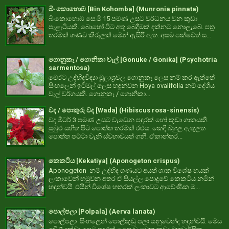
බිං කොහොඹ [Bin Kohomba] (Munronia pinnata)
බිංකොහොඹ සෙ.මි 15 පමණ උසට වර්ධනය වන කුඩා
පැළෑටියකි. බොහෝ විට අතු බෙදීමක් දක්නට නොලැබේ. පත්‍ර
තරමක් ගණව කිරුලක් මෙන් ඇසිරී ඇත. අසම පක්ෂවත් ස...
ගොනුකෑ / ගොනිකා වැල් [Gonuke / Gonika] (Psychotria
sarmentosa)
මෙරට උද්භිදවිද්‍යා මූලාශ්‍රවල ගොනුකෑ ලෙස නම් කර ඇත්තේ
සිංහලෙන් ඉටිමල් ලෙස හඳුන්වන Hoya ovalifolia නම් දේශීය
වැල් වර්ගයකි. ගොනුකෑ / ගොනිකා...
වද / පොකුරු වද [Wada] (Hibiscus rosa-sinensis)
වද මීටර් 3 පමණ උසට වැඩෙන පඳුරක් හෝ කුඩා ශාකයකි.
සුඹුළු සහිත පිට පොත්ත තරමක් රළුය. කෙඳි බහුල ඇතුලත
පොත්ත පට්ටා වැනි ස්වභාවයත් ගනී. ඒකාන්තර...
කෙකටිය [Kekatiya] (Aponogeton crispus)
Aponogeton නම් උද්භිද ගණයට අයත් ශාක විශේෂ හයක්
ලංකාවෙන් හමුවන අතර ඒ සියල්ල පොදුවේ කෙකටිය නමින්
හඳුන්වයි. එයින් විශේෂ හතරක් ලංකාවට ආවේණික ම...
පොල්පලා [Polpala] (Aerva lanata)
පොල්පලා සිංහලෙන් පොල්කුඩු පලා යනුවෙන්ද හඳුන්වයි. මෙය