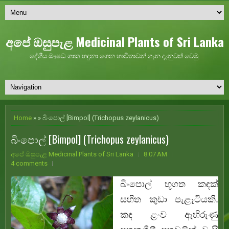
අපේ ඔසුපැළ Medicinal Plants of Sri Lanka
දේශීය ඖෂධ ශාක හඳුනා ගෙන භාවිතාවන් ගැන දැනුවත් වෙමු
Home
» » බිංපොල් [Bimpol] (Trichopus zeylanicus)
බිංපොල් [Bimpol] (Trichopus zeylanicus)
අපේ ඔසුපැළ Medicinal Plants of Sri Lanka
8:07 AM
4 comments
බිංපොල්
භූගත කඳක්
සහිත කුඩා පැළෑටියකි.
කඳ ළංව ඇහිරුණු