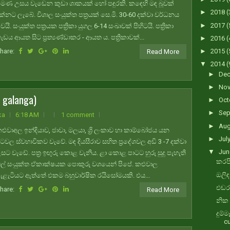
මණ උසය වැඩෙන කුඩා ශාකයක් හෝ පඳුරකි. කඳෙහි මඳ බූවක්
►
2018
(
ක්නට ලැබේ. විශාල සංයුක්ත පත්‍රයක් සෙ.මි. 30-60 දක්වා වර්ධනය
►
2017
(
ෙයි. සංයුක්ත පත්‍රයක පත්‍රිකා යුගල 6-14 සංඛාවක් පිහිටයි. පත්‍රිකා
ැඩය ආයත සිට ප්‍රත්‍යණ්ඩාකර - ආයත ය. පත්‍රිකාවක්...
►
2016
(
hare:
►
2015
(
Read More
▼
2014
(
►
De
►
No
 galanga)
►
Oct
►
Sep
ka
6:18 AM
1 comment
►
Au
ළුවාඅල ඉන්දියාව, ජාවා, මලයා, ශ්‍රි ලංකාව හා කාම්බෝජය යන
►
Jul
ටවල ස්වභාවිකව වැවේ. මඳ දියසීරාව සහිත ප්‍රදේශවල අඩි 3 -7 දක්වා
▼
Ju
සට වැඩේ. පත්‍ර ඉඟුරු කොළ වැනිය. ළා කොළ පාටට හුරු සුදු පැහැති
කරපි
ල් සංයුක්ත ඒකාක්ෂයක පොකුරු වශයෙන් පිපේ. කළුවාල
ඔලිඳ
ැළැටියට ඇත්තේ එකම බහුවාර්ෂික රයිසෝමයකි. එය...
එඬරු
hare:
Read More
නික 
දුම්
c