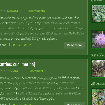
ka
6:35 AM
8 comments
ාත රෝග සඳහා බහුලව භාවිතා කරන ප්‍රකට ඖෂධයක් වන නික
ීටර් 8 ක් දක්වා උසට වැඩෙන කුඩා ශාකයක් හෝ පඳුරකි. පරිනත
ාකයෙහි පොත්ත රතු දුඹුරු පැහැති වන අතර තුනී පටලමය පටි ලෙස
ොතු ගැලවී යයි. ළපටි අතු සුදු පැහැති බූවක් සහිතය. පහලින් පිහිටන
තු පොළව සමඟ ස්පර්ෂවූ විට මුල් අදී. පත්‍රිකා...
hare:
Read More
පත්‍ර නටුවල
santhes cucumerina)
ka
7:02 AM
1 comment
ෙම්වැල් යනුවෙන්ද හඳුන්වන දුම්මෑල්ල දාර සහිත සිහින් කඳකින්
ුත්, පතෝල වැලට බෙහෙවින් සමාන වාර්ෂික ආරෝහකයකි.
අපි ශාකයකි
ෘදයාකාර සරල පත්‍ර ඒකාන්තරව පිහිටයි. පත්‍රයක් දිගින් සෙ.මි. 12 සහ
ළින් සෙ.මි 11 දක්වා වර්ධනය විය හැකිය. පාණිවත් පත්‍ර ඛණ්ඩිකා
/5/7 සංඛාවන්ට බෙදී පවතී. ඛණ්ඩිකා රවුම්...
hare: