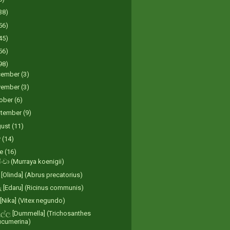
38)
56)
45)
56)
98)
cember
(3)
vember
(3)
ober
(6)
tember
(9)
gust
(11)
y
(14)
ne
(16)
ංචා (Murraya koenigii)
 [Olinda] (Abrus precatorius)
 [Edaru] (Ricinus communis)
[Nika] (Vitex negundo)
මෑල්ල [Dummella] (Trichosanthes
ucumerina)