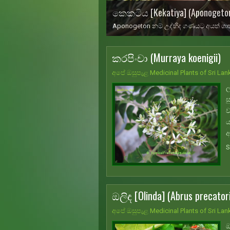
කෙකටිය [Kekatiya] (Aponogeton
ඇඹුල් දොඩම් [Embul Dodam] (Cit
ඇඹුල් දොඩම් මීටර් 10 පමණ උසට වැඩෙන සි
කරපිංචා (Murraya koenigii)
අපේ ඔසුපැළ Medicinal Plants of Sri Lan
ල
ස
ව
ය
අ
S
ඔලිඳ [Olinda] (Abrus precator
අපේ ඔසුපැළ Medicinal Plants of Sri Lan
ඔ