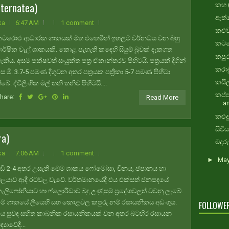
ternatea)
කහ 
ඇත්ත
ka
6:47 AM
1 comment
කළුව
ටරොළු ආධාරක ශාකයක් මත එතෙමින් ඉහලට වර්නධය වන බහු
කටරො
ාර්ෂික වැල් ශාකයකි. කොළ පැහැති කඳෙහි සියුම් බූවක් දැකගත
කපු
ැකිය. අසම පක්ෂවත් සංයුක්ත පත්‍ර ඒකාන්තරව පිහිටයි. පත්‍රයක් දිගින්
කරාබ
ෙ.මි. 3.7-5 පමණ දිගුවන අතර පත්‍රයක පත්‍රිකා 5-7 පමණ පිහිටා
කයිල
ිබේ. ද්වීලිංගික මල් තනි තනිව පිහිටයි....
කප්ප
hare:
Read More
a
කළුදු
සිවිය
a)
මදුර
ka
7:06 AM
1 comment
►
Ma
ඩි 2-4 අතර උසැති මෙම ශාකය ෆෝමෝසා, චීනය, ජපානය හා
ලයාව ආදී රටවල වැවේ. වර්තමානයේදී එය එක්සත් ජනපදයේ
ැලිෆෝනියාව හා ෆ්ලොරීඩාව බඳු උණුසුම් ප්‍රදේශවලත් වවනු ලැබේ.
ේ ශාකයේ ලීයෙහි සහ කොළවල කපුරු නම් රසායනිකය අඩංගුය.
FOLLOWE
ය සුවඳ සහිත කාබනික රසායනිකයක් වන අතර බටහිර රසායන
ිද්‍යාවේදී...