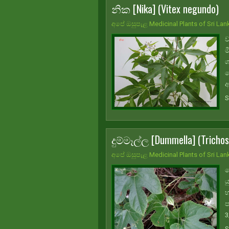
නික [Nika] (Vitex negundo)
අපේ ඔසුපැළ Medicinal Plants of Sri Lan
ව
ම
ශ
ප
අ
S
දුම්මෑල්ල [Dummella] (Tricho
අපේ ඔසුපැළ Medicinal Plants of Sri Lan
ක
ය
හ
ප
3
S