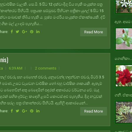
හුවාර්ෂික වැලකි. සෙ.මි. 5 සිට 12 දක්වා දිගු විය හැකි සංයුක්ත පත්‍ර
කාන්තරව පිහිටයි. පත්‍රයක සම්මුඛව පිහිටන පත්‍රිකා යුගල් 5 සිට 15
ක්වා සංඛාවක් තිබිය හැකි ය. පුෂ්ප මංජරිය සංයුක්ත ඒකාක්ෂයකි. ද්වී
ඇත. අසම ප
ිංගික මල් ළා දම් පැහැතිය....
hare:
Read More
nis)
ගොනිකා...
ka
6:39 AM
2 comments
ෙල් එඬරු සහ බෙහෙත් එඬරු යනුවෙන්ද හඳුන්වන එඬරු මීටර් 3.5
් පමණ උසට වැඩෙන වාර්ෂික හෝ බහු වාර්ෂික ශාකයකි. ඇතැම්
ිට බෙහෙවින් අතු බෙදෙමින් පඳුරක් අකාරයට වර්ධනය වේ. මැද
ගනී. ඒකාන
ිදුරක් සහිත දුර්වල කඳෙහි ළපටි කොටස් අළු පැහැතිය. දිගු නටුවක්
හිත සරල පත්‍ර ඒකාන්තරව පිහිටයි. ඇඟිලි ආකාරයෙන්...
hare:
Read More
ලංකාවට ආ