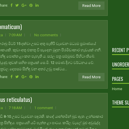
hare:
Read More
omaticum)
ka
7:09 AM
No comments
රාබු මීටර් 15 දක්වා උසට අතු පැතීරි වැඩෙන මධ්‍යම ප්‍රමාණයේ
RECENT 
ාකයකි. කුඩා අතු එකතු වී සෑදෙන මුදුන පිරමීඩාකාර හැඩයක් ගනී.
ිනිඳු පොත්ත ළා කහ පැහැති ය. සරල පත්‍ර සම්මුඛව පිහිටා තිබේ.
ියුණු තුඩක් සහිත පත්‍රයක් සෙ.මි. 12 පමණ දිගට වර්ධනය වේ.
UNORDER
ත්‍රවල දෙපසම සිනිඳු වන අතර උඩු පෘෂ්ටය...
hare:
Read More
PAGES
Home
s reticulatus)
THEME S
ka
7:18 AM
1 comment
ඩි 8-10 උසට වැඩෙන පඳුරකි. කඳේ යාන්තමින් බූව ඇත. ලන්සාකාර
ත්‍ර සිනිඳුය. පත්‍රයෙහි යටි පැත්ත ළා පාටය. කයිල වැලේ මුළු අවුරුද්ද