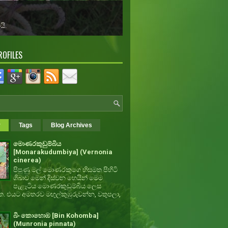
 තිබේ.
ROFILES
r
Tags
Blog Archives
මොණරකුඩුම්බිය
[Monarakudumbiya] (Vernonia
cinerea)
පිපුණු මල් මොණරකුගෙ හිසමත පිහිටි
ශිඛාව මෙන් දිස්වන හෙයින් මෙම
පැළෑටිය මොණරකුඩුම්බිය ලෙස
ත. එයට අමතරව මඟුල්කුඹුරුවන්න, වතුපලා,
බිං කොහොඹ [Bin Kohomba]
(Munronia pinnata)