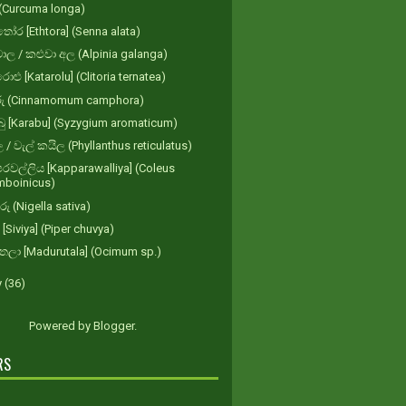
(Curcuma longa)
ෝර [Ethtora] (Senna alata)
ාල / කළුවා අල (Alpinia galanga)
ළු [Katarolu] (Clitoria ternatea)
රු (Cinnamomum camphora)
ු [Karabu] (Syzygium aromaticum)
 / වැල් කයිල (Phyllanthus reticulatus)
රවල්ලිය [Kapparawalliya] (Coleus
mboinicus)
රු (Nigella sativa)
 [Siviya] (Piper chuvya)
ුතලා [Madurutala] (Ocimum sp.)
y
(36)
Powered by
Blogger
.
RS