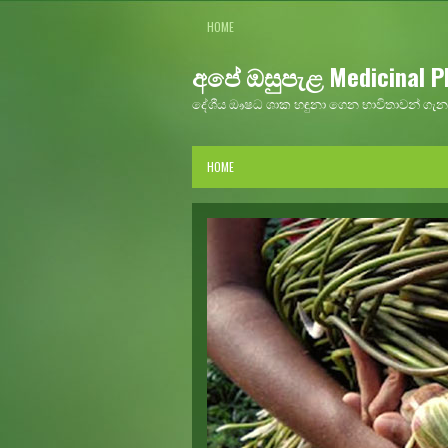
HOME
අපේ ඔසුපැළ Medicinal Pl
දේශීය ඖෂධ ශාක හඳුනා ගෙන භාවිතාවන් ගැන 
HOME