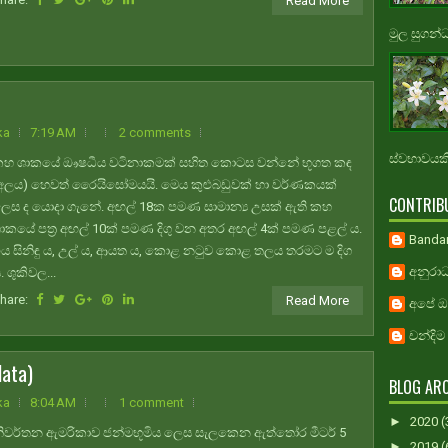
Read More
මුල සුගන්
ka
7:19 AM
2 comments
ස්වභාවයකි.
හ ශාකයේ ඖෂධීය වටිනාකමක් සහිත කොටස වන්නේ භූගත කඳ
අලය) හෙවත් රෛයිසෝමයයි. මෙය කුළුබඩුවක් හා වර්ණකයක්
CONTRIB
ෙස ද යොදා ගැනේ. අඟල් 18ක පමණ සාමාන්‍ය උසක් ඇති කහ
ාකයේ පත්‍ර අඟල් 10ක් පමණ දිගු වන අතර අඟල් 4ක් පමණ පළල් ය.
Banda
ය සිනිඳු ය, උල් ය, ආයත ය, කොළ නටුව කොළ තලය තරමට ම දිග
අනුරාධ
. ශුකිවල...
hare:
Read More
අපේ ඔස
චන්දිම
ata)
BLOG ARC
ka
8:04 AM
1 comment
►
2020
(
ිවර්තන ඇමරිකාව ජන්මභූමිය ලෙස සැලකෙන ඇත්තෝර මීටර් 5
►
2019
(