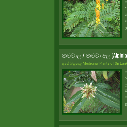
ප
ද
ව
හ
S
කළුවාල / කළුවා අල (Alpinia
අපේ ඔසුපැළ Medicinal Plants of Sri Lan
ක
ර
උ
ම
ප
S