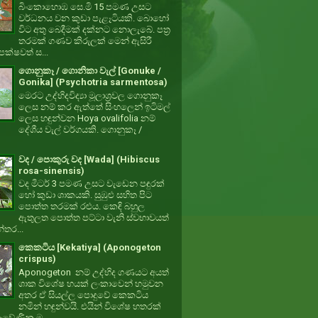
බිංකොහොඹ සෙ.මි 15 පමණ උසට
වර්ධනය වන කුඩා පැළෑටියකි. බොහෝ
විට අතු බෙදීමක් දක්නට නොලැබේ. පත්‍ර
තරමක් ගණව කිරුලක් මෙන් ඇසිරී
ක්ෂවත් ස...
ගොනුකෑ / ගොනිකා වැල් [Gonuke /
Gonika] (Psychotria sarmentosa)
මෙරට උද්භිදවිද්‍යා මූලාශ්‍රවල ගොනුකෑ
ලෙස නම් කර ඇත්තේ සිංහලෙන් ඉටිමල්
ලෙස හඳුන්වන Hoya ovalifolia නම්
දේශීය වැල් වර්ගයකි. ගොනුකෑ /
වද / පොකුරු වද [Wada] (Hibiscus
rosa-sinensis)
වද මීටර් 3 පමණ උසට වැඩෙන පඳුරක්
හෝ කුඩා ශාකයකි. සුඹුළු සහිත පිට
පොත්ත තරමක් රළුය. කෙඳි බහුල
ඇතුලත පොත්ත පට්ටා වැනි ස්වභාවයත්
්තර...
කෙකටිය [Kekatiya] (Aponogeton
crispus)
Aponogeton නම් උද්භිද ගණයට අයත්
ශාක විශේෂ හයක් ලංකාවෙන් හමුවන
අතර ඒ සියල්ල පොදුවේ කෙකටිය
නමින් හඳුන්වයි. එයින් විශේෂ හතරක්
වේණික ම...