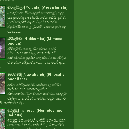
පොල්පලා [Polpala] (Aerva lanata)
පොල්පලා සිංහලෙන් පොල්කුඩු පලා
යනුවෙන්ද හඳුන්වයි. මෙය අඩි 2 දක්වා
උසට පඳුරක් ලෙස වැවෙන කුඩා
බහුවාර්ෂික පැළෑටියකි. ශාකය පුරා සුදු
පැහැත...
නිදිකුම්බා [Nidikumba] (Mimosa
pudica)
නිදිකුම්බා පොළවට සමාන්තරව
වර්ධනය වන වැල් ශාකයකි. ද්වී
පක්ෂවත් සංයුක්ත පත්‍ර ස්පර්ශ සංවේදීය.
එම නිසා නිදිකුම්බා යන නම යෙදී ඇත.
 ...
නවහන්දි [Nawahandi] (Rhipsalis
baccifera)
නවහන්දි දියසීරාව සහිත ගල් පර්වත
ආශ්‍රිතව සහ තෙත්කළාපීය
වනනාන්තරවල විශාල ගස් මත පහලට
එල්ලා වැටෙමින් වැඩෙන පඳුරු ආකාර
. තන්තුමය මූල...
ඉරමුසු [Iramusu] (Hemidesmus
indicus)
ඉරමුසු පොළවෙහි වැතිරී හෝ අධාරක
ශාකයක් මත එතෙමින් වැඩෙන අර්ධ