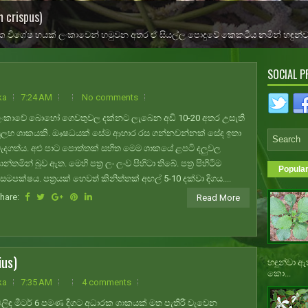
 crispus)
rus aurantium)
හින් අතු සහිත කුඩා ශාකයකි. ළපටි අතුවල සෙ.මි. 5-8 පමණ දිග තියුණු කටු පිහිටා
SOCIAL P
ka
7:24 AM
No comments
ංකාවේ බොහෝ ගෙවතුවල දක්නට ලැබෙන අඩි 10-20 අතර උසැති
ුලභ ශාකයකි. ඖෂධයක් සේම ආහාර රස ගන්නවන්නක් සේද ඉතා
ැදගත්ය. අළු පාට පොත්තක් සහිත මෙම ශාකයේ ළපටි දලුවල
ාන්තමින් බූව ඇත. මෙහි පත්‍ර ලං ලංව පිහිටා තිබේ. පත්‍ර පිහිටීම
Popula
සමපක්ෂය. පත්‍රයක් හෙවත් කිනිත්තක් අඟල් 5-10 දක්වා දිගය....
hare:
Read More
ius)
හඳුන්වා ඇ
කො...
ka
7:35 AM
4 comments
ලිඳ මීටර් 6 පමණ දිගට අධාරක ශාකයක් මත පැතිරී වැවෙන