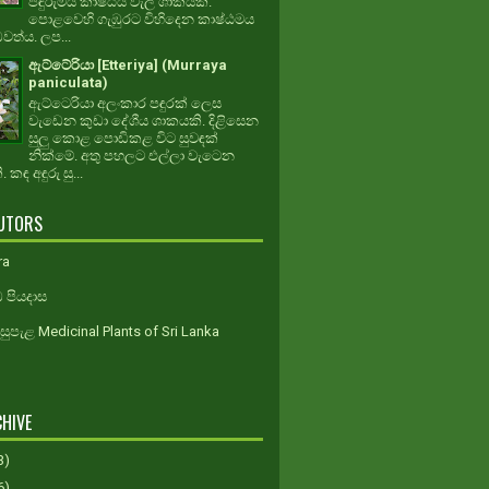
පඳුරුමය කාෂ්ඨීය වැල් ශාකයකි.
පොළවෙහි ගැඹුරට විහිදෙන කාෂ්ඨමය
ධවත්ය. ලප...
ඇට්ටේරියා [Etteriya] (Murraya
paniculata)
ඇට්ටෙරියා අලංකාර පඳුරක් ලෙස
වැඩෙන කුඩා දේශීය ශාකයකි. දිළිසෙන
සුලු කොළ පොඩිකළ විට සුවඳක්
නික්මේ. අතු පහලට එල්ලා වැටෙන
 කඳ අඳුරු සු...
UTORS
ra
 පියදාස
ුපැළ Medicinal Plants of Sri Lanka
HIVE
3)
6)