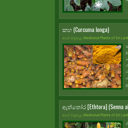
කහ (Curcuma longa)
අපේ ඔසුපැළ Medicinal Plants of Sri Lan
ක
(
ල
ශ
එ
ය
S
ඇත්තෝර [Ethtora] (Senna al
අපේ ඔසුපැළ Medicinal Plants of Sri Lan
න