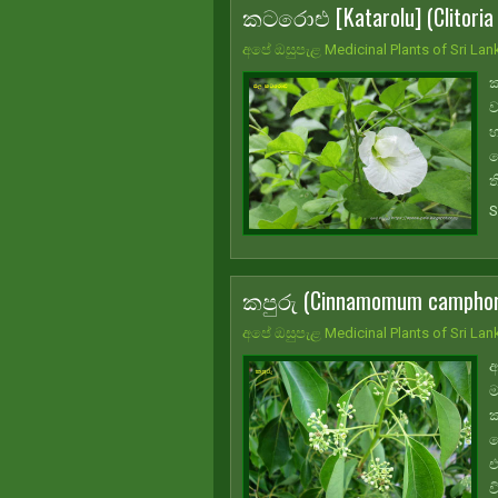
කටරොළු [Katarolu] (Clitoria 
අපේ ඔසුපැළ Medicinal Plants of Sri Lan
ක
ව
හ
ස
ත
S
කපුරු (Cinnamomum camphor
අපේ ඔසුපැළ Medicinal Plants of Sri Lan
අ
ම
ක
ම
එ
ව