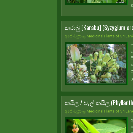
S
කරාබු [Karabu] (Syzygium ar
අපේ ඔසුපැළ Medicinal Plants of Sri Lan
ක
ශ
ස
ත
ප
S
කයිල / වැල් කයිල (Phyllanthu
අපේ ඔසුපැළ Medicinal Plants of Sri Lan
අ
ප