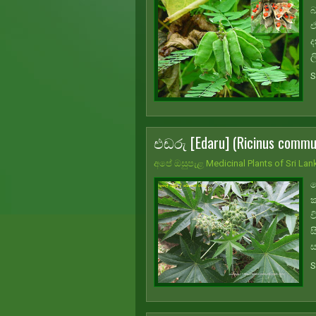
බ
ඒ
ද
ල
S
එඬරු [Edaru] (Ricinus commu
අපේ ඔසුපැළ Medicinal Plants of Sri Lan
ත
ක
ව
ස
ස
S