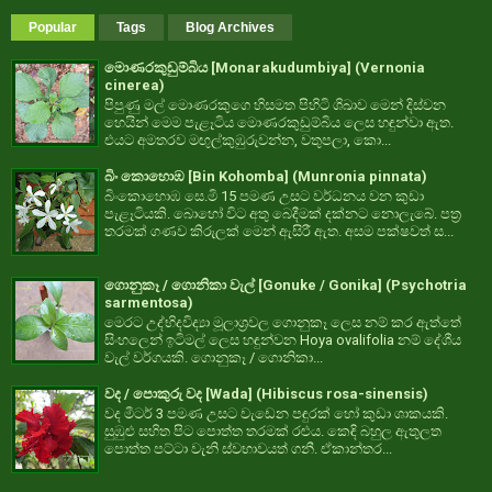
Popular
Tags
Blog Archives
මොණරකුඩුම්බිය [Monarakudumbiya] (Vernonia
cinerea)
පිපුණු මල් මොණරකුගෙ හිසමත පිහිටි ශිඛාව මෙන් දිස්වන
හෙයින් මෙම පැළෑටිය මොණරකුඩුම්බිය ලෙස හඳුන්වා ඇත.
එයට අමතරව මඟුල්කුඹුරුවන්න, වතුපලා, කො...
බිං කොහොඹ [Bin Kohomba] (Munronia pinnata)
බිංකොහොඹ සෙ.මි 15 පමණ උසට වර්ධනය වන කුඩා
පැළෑටියකි. බොහෝ විට අතු බෙදීමක් දක්නට නොලැබේ. පත්‍ර
තරමක් ගණව කිරුලක් මෙන් ඇසිරී ඇත. අසම පක්ෂවත් ස...
ගොනුකෑ / ගොනිකා වැල් [Gonuke / Gonika] (Psychotria
sarmentosa)
මෙරට උද්භිදවිද්‍යා මූලාශ්‍රවල ගොනුකෑ ලෙස නම් කර ඇත්තේ
සිංහලෙන් ඉටිමල් ලෙස හඳුන්වන Hoya ovalifolia නම් දේශීය
වැල් වර්ගයකි. ගොනුකෑ / ගොනිකා...
වද / පොකුරු වද [Wada] (Hibiscus rosa-sinensis)
වද මීටර් 3 පමණ උසට වැඩෙන පඳුරක් හෝ කුඩා ශාකයකි.
සුඹුළු සහිත පිට පොත්ත තරමක් රළුය. කෙඳි බහුල ඇතුලත
පොත්ත පට්ටා වැනි ස්වභාවයත් ගනී. ඒකාන්තර...