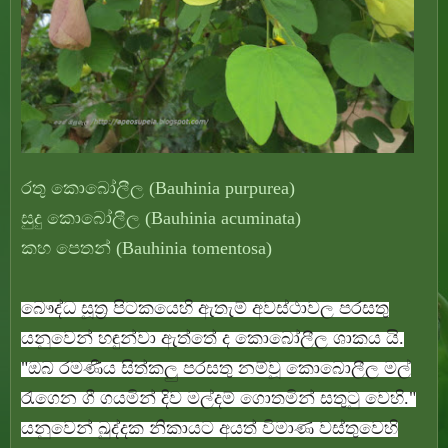
රතු කොබෝලීල (Bauhinia purpurea)
සුදු කොබෝලීල (Bauhinia acuminata)
කහ පෙතන් (Bauhinia tomentosa)
බෞද්ධ සූත්‍ර පිටකයෙහි ඇතැම් අවස්ථාවල පරසතු
යනුවෙන් හඳුන්වා ඇත්තේ ද කොබෝලීල ශාකය යි.
"ඔබ රමණීය සිත්කලු පරසතු නම්වූ කොබොලීල මල්
රැගෙන ගී ගයමින් දිව මල්දම් ගොතමින් සතුටු වෙහි."
යනුවෙන් ඛුද්දක නිකායට අයත් විමාණ වස්තුවෙහි