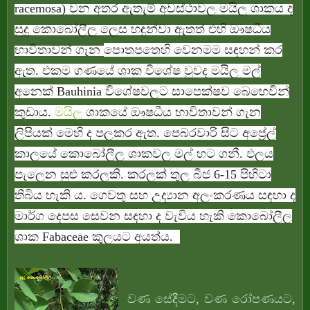
racemosa) වන අතර ඇතැම් අවස්ථාවල මයිල ශාකය ද
සුදු කොබෝලීල ලෙස හඳුන්වා ඇතත් එහි ඖෂධීය
භාවිතාවන් ගැන
පොතපතෙහි
වෙනමම සඳහන් කර
ඇත. එකම ගණයේ ශාක විශේෂ වුවද මයිල මල්
අනෙක්
Bauhinia විශේෂවලට සාපෙක්ෂව බෙහෙවින්
කුඩාය.
මයිල
ශාකයේ ඖෂධීය භාවිතාවන් ගැන
ලිපියක් මෙහි ද පලකර ඇත.
පෙබරවාරි සිට අප්‍රේල්
කාලයේ කොබෝලීල ශාකවල මල් හට ගනී. ඵලය
පැලෙන සුළු කරලකි. කරලක් තුල බීජ 6-15 පිහිටා
තිබිය හැකි ය. ගෙවතු සහ උද්‍යාන අලංකරණය සඳහා ද
මාර්ග දෙපස සෙවන සඳහා ද වැවිය හැකි කොබෝලීල
ශාක Fabaceae කුලයට අයත්ය.
වණ සේදීමට, වණ රෝපණයට,