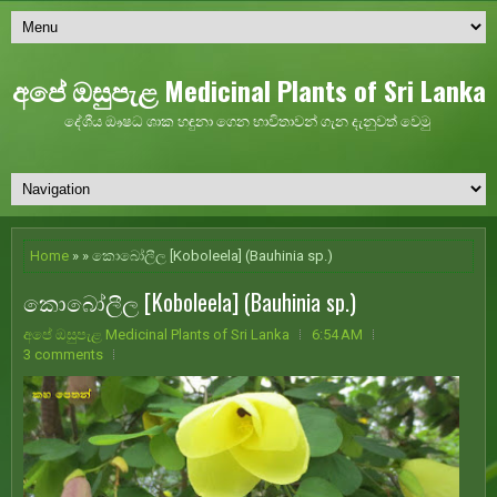
අපේ ඔසුපැළ Medicinal Plants of Sri Lanka
දේශීය ඖෂධ ශාක හඳුනා ගෙන භාවිතාවන් ගැන දැනුවත් වෙමු
Home
» » කොබෝලීල [Koboleela] (Bauhinia sp.)
කොබෝලීල [Koboleela] (Bauhinia sp.)
අපේ ඔසුපැළ Medicinal Plants of Sri Lanka
6:54 AM
3 comments