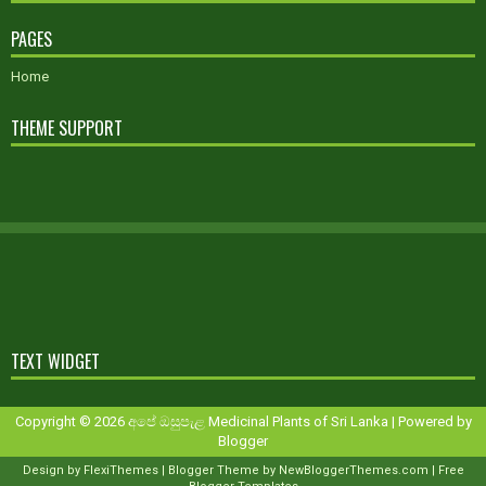
PAGES
Home
THEME SUPPORT
TEXT WIDGET
Copyright ©
2026
අපේ ඔසුපැළ Medicinal Plants of Sri Lanka
| Powered by
Blogger
Design by
FlexiThemes
| Blogger Theme by
NewBloggerThemes.com
|
Free