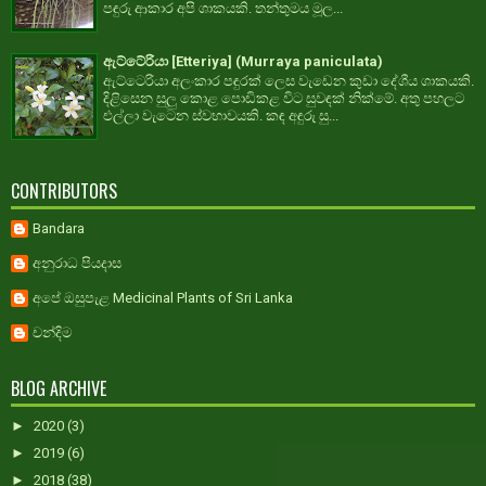
පඳුරු ආකාර අපි ශාකයකි. තන්තුමය මූල...
ඇට්ටේරියා [Etteriya] (Murraya paniculata)
ඇට්ටෙරියා අලංකාර පඳුරක් ලෙස වැඩෙන කුඩා දේශීය ශාකයකි.
දිළිසෙන සුලු කොළ පොඩිකළ විට සුවඳක් නික්මේ. අතු පහලට
එල්ලා වැටෙන ස්වභාවයකි. කඳ අඳුරු සු...
CONTRIBUTORS
Bandara
අනුරාධ පියදාස
අපේ ඔසුපැළ Medicinal Plants of Sri Lanka
චන්දිම
BLOG ARCHIVE
►
2020
(3)
►
2019
(6)
►
2018
(38)