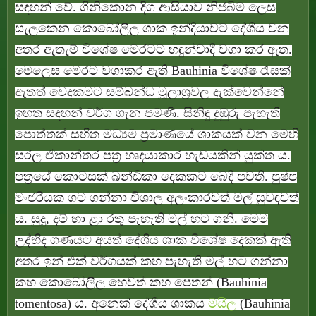
සඳහන් වේ. ගිනිකොන දිග ආසියාව නිජබිම ලෙස
සැලකෙන කොබෝලීල ශාක ඉන්දියාවට දේශීය වන
අතර ඇතැම් විශේෂ මෙරටට හඳුන්වාදී වගා කර ඇත.
මෙලෙස මෙරට වගාකර ඇති Bauhinia විශේෂ රැසක්
ඇතත් වෙදකමට සම්බන්ධ මූලාශ්‍රවල දැක්වෙන්නේ
ඉහත සඳහන් වර්ග ගැන පමණි. සිනිඳු දුඹුරු පැහැති
පොත්තක් සහිත මධ්‍යම ප්‍රමාණයේ ශාකයක් වන මෙහි
සරල ඒකාන්තර පත්‍ර හෘදයාකාර හැඬයකින් යුක්ත ය.
පත්‍රයේ කොටසක් ඛන්ඩිකා දෙකකට බෙදී පවතී. පුෂ්ප
මංජරියක ගට ගන්නා විශාල අලංකාරවත් මල් සුවඳවත්
ය. සුදු, දම් හා ළා රතු පැහැති මල් හට ගනී. මෙම
උද්භිද ගණයට අයත් දේශීය ශාක විශේෂ දෙකක් ඇති
අතර ඉන් එක් වර්ගයක් කහ පැහැති මල් හට ගන්නා
කහ කොබෝලීල හෙවත් කහ පෙතන් (Bauhinia
tomentosa) ය. අනෙක් දේශීය ශාකය
මයිල
(Bauhinia