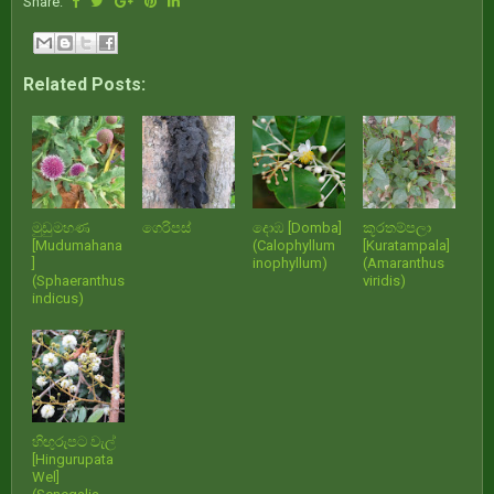
Share:
Related Posts:
මුඩුමහණ
ගෙරිපස්
දොඹ [Domba]
කූරතම්පලා
[Mudumahana
(Calophyllum
[Kuratampala]
]
inophyllum)
(Amaranthus
(Sphaeranthus
viridis)
indicus)
හිඟුරුපට වැල්
[Hingurupata
Wel]