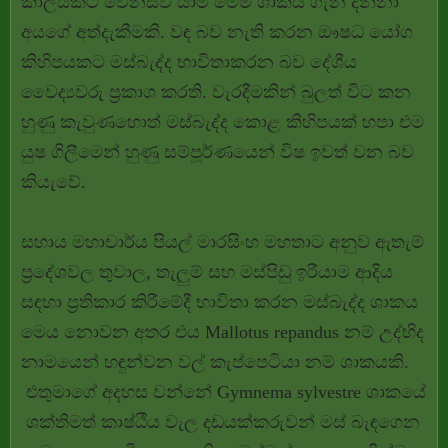
කාලයකට වෙනස්වී යාම මෙම ශාකය ගැන දන්නා
අයගේ අත්දැකීමකි. වඳ බව නැති කරන ඖෂධ යෝග
කිහිපයකට මස්බැද්ද භාවිතාකරන බව දේශීය
වෛද්‍යවරු ප්‍රකාශ කරති. වැරදීමකින් බුලත් විට කන
හුණු කැවුණහොත් මස්බැද්ද කොළ කිහිපයක් හපා එම
යුෂ ගිලීමෙන් හුණු සම්පූර්ණයෙන් විෂ ඉවත් වන බව
කියැවේ.
සහාය මහාචාර්ය පියල් මාරසිංහ මහතාට අනුව ඇතැම්
ප්‍රදේශවල තුවාල, තැලුම් සහ මස්පිඩු ඉරීයාම ආදිය
සඳහා ප්‍රතිකාර කිරීමේදී භාවිතා කරන මස්බැද්ද ශාකය
මෙය නොවන අතර එය Mallotus repandus නම් උද්භිද
නාමයෙන් හඳුන්වන වල් කැප්පෙටියා නම් ශාකයකි.
එතුමාගේ අදහස වන්නේ Gymnema sylvestre ශාකයේ
ශක්තිමත් කාෂ්ඨීය වැල දඩයක්කරුවන් මස් බැඳගෙන