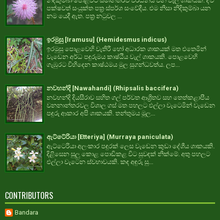
නිදිකුම්බා පොළවට සමාන්තරව වර්ධනය වන වැල් ශාකයකි. ද්වී
පක්ෂවත් සංයුක්ත පත්‍ර ස්පර්ශ සංවේදීය. එම නිසා නිදිකුම්බා යන
නම යෙදී ඇත. පත්‍ර නටුවල ...
ඉරමුසු [Iramusu] (Hemidesmus indicus)
ඉරමුසු පොළවෙහි වැතිරී හෝ අධාරක ශාකයක් මත එතෙමින්
වැඩෙන අර්ධ පඳුරුමය කාෂ්ඨීය වැල් ශාකයකි. පොළවෙහි
ගැඹුරට විහිදෙන කාෂ්ඨමය මුල සුගන්ධවත්ය. ලප...
නවහන්දි [Nawahandi] (Rhipsalis baccifera)
නවහන්දි දියසීරාව සහිත ගල් පර්වත ආශ්‍රිතව සහ තෙත්කළාපීය
වනනාන්තරවල විශාල ගස් මත පහලට එල්ලා වැටෙමින් වැඩෙන
පඳුරු ආකාර අපි ශාකයකි. තන්තුමය මූල...
ඇට්ටේරියා [Etteriya] (Murraya paniculata)
ඇට්ටෙරියා අලංකාර පඳුරක් ලෙස වැඩෙන කුඩා දේශීය ශාකයකි.
දිළිසෙන සුලු කොළ පොඩිකළ විට සුවඳක් නික්මේ. අතු පහලට
එල්ලා වැටෙන ස්වභාවයකි. කඳ අඳුරු සු...
CONTRIBUTORS
Bandara