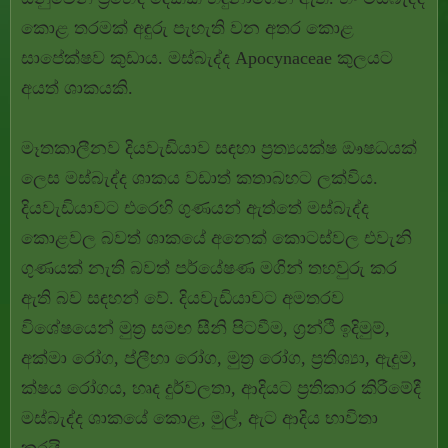
කොළ තරමක් අඳුරු පැහැති වන අතර කොළ
සාපේක්ෂව කුඩාය. මස්බැද්ද
Apocynaceae
කුලයට
අයත් ශාකයකි.
මෑතකාලීනව දියවැඩියාව සඳහා ප්‍රත්‍යයක්ෂ ඖෂධයක්
ලෙස මස්බැද්ද ශාකය වඩාත් කතාබහට ලක්විය.
දියවැඩියාවට එරෙහි ගුණයන් ඇත්තේ මස්බැද්ද
කොළවල බවත් ශාකයේ අනෙක් කොටස්වල එවැනි
ගුණයක් නැති බවත් පර්යේෂණ මගින් තහවුරු කර
ඇති බව සඳහන් වේ. දියවැඩියාවට අමතරව
විශේෂයෙන් මුත්‍ර සමඟ සීනි පිටවීම, ග්‍රන්ථි ඉදිමුම්,
අක්මා රෝග, ප්ලීහා රෝග, මුත්‍ර රෝග, ප්‍රතිශ්‍යා, ඇදුම,
ක්ෂය රෝගය, හෘද දුර්වලතා, ආදියට ප්‍රතිකාර කිරීමේදී
මස්බැද්ද ශාකයේ කොළ, මුල්, ඇට ආදිය භාවිතා