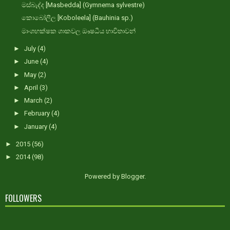
මස්බැද්ද [Masbedda] (Gymnema sylvestre)
කොබෝලීල [Koboleela] (Bauhinia sp.)
මාංශභක්ෂක ශාකවල ඖෂධීය භාවිතාවන්
►
July
(4)
►
June
(4)
►
May
(2)
►
April
(3)
►
March
(2)
►
February
(4)
►
January
(4)
►
2015
(56)
►
2014
(98)
Powered by
Blogger
.
FOLLOWERS