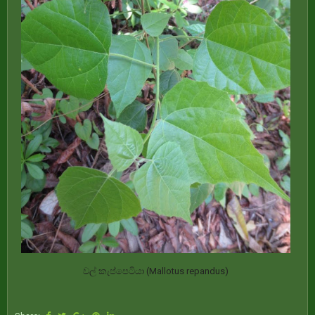
වල් කැප්පෙටියා (Mallotus repandus)