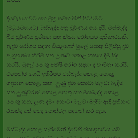
කරයි.
දියවැඩියාවට සහ මුත්‍ර සමඟ සීනි පිටවීමට
(මධුමේහයට) මස්බැද්ද පත්‍ර චූර්ණය යොදයි. මස්බැද්ද
බීජ චූර්ණය ප්‍රතිශ්‍යා සහ ක්ෂය රෝගයට ප්‍රතිකාරයකි.
ඇදුම රෝගය සඳහා වියළාගත් මුලේ පොතු පිලිස්සූ දුම
ආග්‍රහණය කිරීම සහ උණට කොළ කෂාය දීම සිදු
කරයි. මුලේ පොතු අක්ෂි රෝග සඳහා ද භාවිතා කරයි.
එමෙන්ම ගෙඩි ඉහිරීමට මස්බැද්ද කොළ පොතු,
ගඳපාන කොළ, කහ, ලුණු දමා කොටා මලවා බැඳීම
සහ ලුණුවරණ කොළ පොතු සහ මස්බැද්ද කොළ
පොතු කහ, ලුණු දමා කොටා මලවා බැඳීම ආදී ප්‍රතිකාර
රැසක්ද අත් වෙද පොත්වල සඳහන් කර ඇත.
මස්බැද්ද කොළ සැපීමෙන් දිවෙහි රසඥතාවය යම්