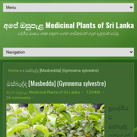
අපේ ඔසුපැළ Medicinal Plants of Sri Lanka
දේශීය ඖෂධ ශාක හඳුනා ගෙන භාවිතාවන් ගැන දැනුවත් වෙමු
Home
» » මස්බැද්ද [Masbedda] (Gymnema sylvestre)
මස්බැද්ද [Masbedda] (Gymnema sylvestre)
අපේ ඔසුපැළ Medicinal Plants of Sri Lanka
7:29 AM
26 comments
ප්‍රාදේශීය
ව
මස්බැද්ද
යනුවෙන්