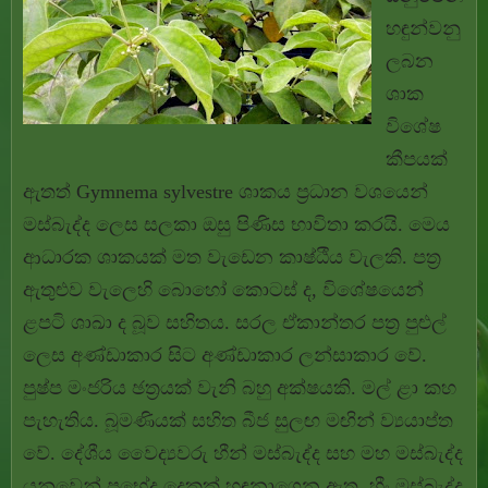
හඳුන්වනු
ලබන
ශාක
විශේෂ
කීපයක්
ඇතත් Gymnema sylvestre ශාකය ප්‍රධාන වශයෙන්
මස්බැද්ද ලෙස සලකා ඔසු පිණිස භාවිතා කරයි. මෙය
ආධාරක ශාකයක් මත වැඩෙන කාෂ්ඨීය වැලකි. පත්‍ර
ඇතුළුව වැලෙහි බොහෝ කොටස් ද, විශේෂයෙන්
ළපටි ශාඛා ද බූව සහිතය. සරල ඒකාන්තර පත්‍ර පුළුල්
ලෙස අණ්ඩාකාර සිට අණ්ඩාකාර ලන්සාකාර වේ.
පුෂ්ප මංජරිය ඡත්‍රයක් වැනි බහු අක්ෂයකි. මල් ළා කහ
පැහැතිය. බූමණියක් සහිත බීජ සුලඟ මඟින් ව්‍යයාප්ත
වේ. දේශීය වෛද්‍යවරු හීන් මස්බැද්ද සහ මහ මස්බැද්ද
යනුවෙන් ප්‍රභේද දෙකක් හඳුනාගෙන ඇත. හීං මස්බැද්ද