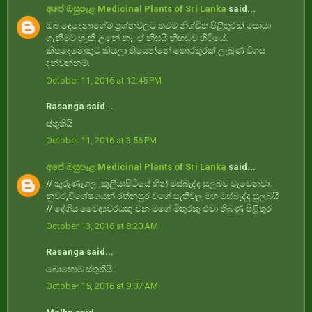
අපේ ඔසුපැළ Medicinal Plants of Sri Lanka
said...
ඔබ දෙදෙනාගේම ප්‍රශ්නවලට තවම නිශ්චිත පිළිතුරක් සොයා
ගැනීමට හැකි උනේ නෑ. ඒ නිසයි නිහඬව හිටියේ.
කීපදෙනෙකුට කියලා තියෙන්නේ තොරතුරක් ලැබුණ විගස
දන්වන්නම්.
October 11, 2016 at 12:45 PM
Rasanga said...
ස්තුතියි
October 11, 2016 at 3:56 PM
අපේ ඔසුපැළ Medicinal Plants of Sri Lanka
said...
// කුරුණෑගල ,කුලියාපිටියේ හීන් මස්බැද්ද සුලබව වැවෙනවා.
නුවර,විශේෂයෙන් රත්නපුර වගේ පැතිවල මහ මස්බැද්ද සුලබයි
// දේශීය වෛද්‍යවරයකු වන මගේ මිතුරකු එවා තිබුණු පිළිතුර
October 13, 2016 at 8:20 AM
Rasanga said...
බොහොම ස්තුතියි .
October 15, 2016 at 9:07 AM