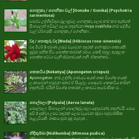
ගොනුකෑ / ගොනිකා වැල් [Gonuke / Gonika] (Psychotria
sarmentosa)
මෙරට උද්භිදවිද්‍යා මූලාශ්‍රවල ගොනුකෑ ලෙස නම් කර ඇත්තේ
සිංහලෙන් ඉටිමල් ලෙස හඳුන්වන Hoya ovalifolia නම් දේශීය
වැල් වර්ගයකි. ගොනුකෑ / ගොනිකා...
වද / පොකුරු වද [Wada] (Hibiscus rosa-sinensis)
වද මීටර් 3 පමණ උසට වැඩෙන පඳුරක් හෝ කුඩා ශාකයකි.
සුඹුළු සහිත පිට පොත්ත තරමක් රළුය. කෙඳි බහුල ඇතුලත
පොත්ත පට්ටා වැනි ස්වභාවයත් ගනී. ඒකාන්තර...
කෙකටිය [Kekatiya] (Aponogeton crispus)
Aponogeton නම් උද්භිද ගණයට අයත් ශාක විශේෂ හයක්
ලංකාවෙන් හමුවන අතර ඒ සියල්ල පොදුවේ කෙකටිය නමින්
හඳුන්වයි. එයින් විශේෂ හතරක් ලංකාවට ආවේණික ම...
පොල්පලා [Polpala] (Aerva lanata)
පොල්පලා සිංහලෙන් පොල්කුඩු පලා යනුවෙන්ද හඳුන්වයි. මෙය
අඩි 2 දක්වා උසට පඳුරක් ලෙස වැවෙන කුඩා බහුවාර්ෂික
පැළෑටියකි. ශාකය පුරා සුදු පැහැත...
නිදිකුම්බා [Nidikumba] (Mimosa pudica)