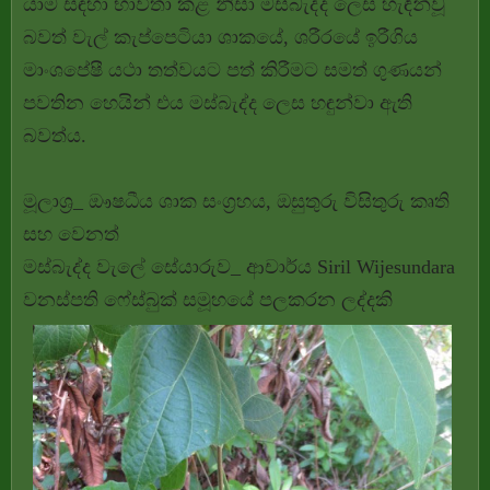
යාම සඳහා භාවිතා කළ නිසා මස්බැද්ද ලෙස හැඳින්වූ
බවත් වැල් කැප්පෙටියා ශාකයේ, ශරීරයේ ඉරීගිය
මාංශපේෂී යථා තත්වයට පත් කිරීමට සමත් ගුණයන්
පවතින හෙයින් එය මස්බැද්ද ලෙස හඳුන්වා ඇති
බවත්ය.
මූලාශ්‍ර_ ඖෂධීය ශාක සංග්‍රහය, ඔසුතුරු විසිතුරු කෘති
සහ වෙනත්
මස්බැද්ද වැලේ සේයාරුව_ ආචාර්ය Siril Wijesundara
වනස්පති ෆේස්බුක් සමූහයේ පලකරන ලද්දකි