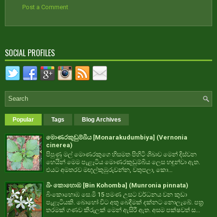
Post a Comment
SOCIAL PROFILES
Popular
Tags
Blog Archives
මොණරකුඩුම්බිය [Monarakudumbiya] (Vernonia
cinerea)
පිපුණු මල් මොණරකුගෙ හිසමත පිහිටි ශිඛාව මෙන් දිස්වන
හෙයින් මෙම පැළෑටිය මොණරකුඩුම්බිය ලෙස හඳුන්වා ඇත.
එයට අමතරව මඟුල්කුඹුරුවන්න, වතුපලා, කො...
බිං කොහොඹ [Bin Kohomba] (Munronia pinnata)
බිංකොහොඹ සෙ.මි 15 පමණ උසට වර්ධනය වන කුඩා
පැළෑටියකි. බොහෝ විට අතු බෙදීමක් දක්නට නොලැබේ. පත්‍ර
තරමක් ගණව කිරුලක් මෙන් ඇසිරී ඇත. අසම පක්ෂවත් ස...