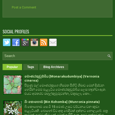
Post a Comment
SOCIAL PROFILES
Popular
Tags
Blog Archives
මොණරකුඩුම්බිය [Monarakudumbiya] (Vernonia
cinerea)
පිපුණු මල් මොණරකුගෙ හිසමත පිහිටි ශිඛාව මෙන් දිස්වන
හෙයින් මෙම පැළෑටිය මොණරකුඩුම්බිය ලෙස හඳුන්වා ඇත.
එයට අමතරව මඟුල්කුඹුරුවන්න, වතුපලා, කො...
බිං කොහොඹ [Bin Kohomba] (Munronia pinnata)
බිංකොහොඹ සෙ.මි 15 පමණ උසට වර්ධනය වන කුඩා
පැළෑටියකි. බොහෝ විට අතු බෙදීමක් දක්නට නොලැබේ. පත්‍ර
තරමක් ගණව කිරුලක් මෙන් ඇසිරී ඇත. අසම පක්ෂවත් ස...