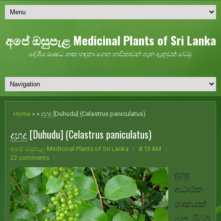
අපේ ඔසුපැළ Medicinal Plants of Sri Lanka
දේශීය ඖෂධ ශාක හඳුනා ගෙන භාවිතාවන් ගැන දැනුවත් වෙමු
Home
» » දුහුදු [Duhudu] (Celastrus paniculatus)
දුහුදු [Duhudu] (Celastrus paniculatus)
අපේ ඔසුපැළ Medicinal Plants of Sri Lanka
8:13 AM
22 comments
දුහුදු
අධාරක
ශාකයක්
මත මීටර්