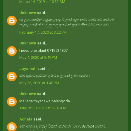
March 14, 2019 at 10:32 AM
Unknown
said...
මා ලග හොදින් වැඩුනු දුහුදු වැලක් ඇත.තාම ගෙඩි හට ගත්තේ
නැහැ.හොදින් වැඩුනු පසු ඉතාමත් ඉක්මනින් වර්ධනය වේ.
February 17, 2020 at 3:22 PM
Unknown
said...
I need one plant 0719534807
May 4, 2020 at 8:49 PM
Jayamali
said...
ඔබ තුමාට පුළුවන් ද මට පැලයක් ලබා දෙන්න
May 26, 2020 at 1:40 PM
Unknown
said...
Ma laga thiyenawa.balangoda
August 30, 2020 at 12:45 PM
Achala
said...
කොහොමද තෙල් ටිකක් ගන්නේ . 0773827624 මේකට