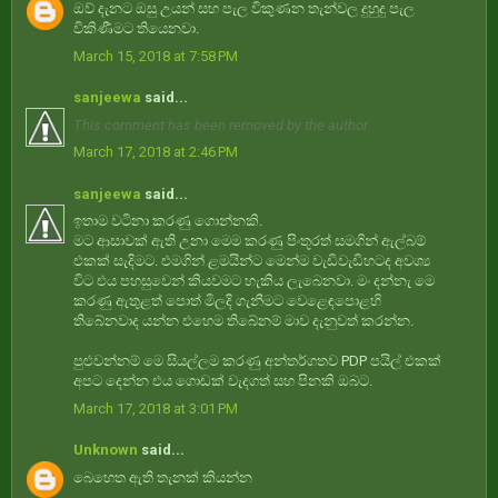
ඔව් දැනට ඔසු උයන් සහ පැල විකුණන තැන්වල දුහුදු පැල
විකිණීමට තියෙනවා.
March 15, 2018 at 7:58 PM
sanjeewa
said...
This comment has been removed by the author.
March 17, 2018 at 2:46 PM
sanjeewa
said...
ඉතාම වටිනා කරණු ගොන්නකි.
මට ආසාවක් ඇති උනා මෙම කරණු පිංතූරත් සමගින් ⁣ඇල්බම්
එකක් සැදිමට. එමගින් ළමයින්ට මෙන්ම වැඩිවැඩිහටද අවශ්‍ය
විට එය පහසුවෙන් කියවමට හැකිය ලැබෙනවා. මං දන්නැ මෙ
කරණු ඇතුළත් පොත් මිලදි ගැනීමට වෙළෙඳපොළහි
තිබේනවාද යන්න එහෙම තිබේනම් මාව දැනුවත් කරන්න.
පුළුවන්නම් මෙ සියල්ලම කරණු අන්තර්ගතව PDP පයිල් එකක්
අපට දෙන්න එය ගොඩක් වැදගත් සහ පිනකි ඔබට.
March 17, 2018 at 3:01 PM
Unknown
said...
බෙහෙත ඇති තැනක් කියන්න