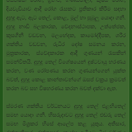
මස්තිෂ්ක රෝග, ග්‍රන්ථි, ගණ්ඩමාලා, කුෂ්ඨ රෝග,
දියවැඩියාව ආදී රෝග රැසකට ප්‍රතිකාර කිරීම සඳහා
දුහුදු ඇට, ඇට තෙල්, කොළ, මුල් හා සුඹුලු යොදා ගනී.
දුහුදු නාඩි බලකාරක, වේදනාස්ථාපක, උත්තේජක,
කුසගිනි වඩවන, මලභේදක, කාමෝද්දීපක, ශරීර
ශක්තිය වඩවන, රුධිර දෝෂ සමනය කරන,
මුත්‍රකාරක, ස්වේදකාරක ආදී ගුණයන් රැසකින්
සමන්විතයි. දුහුදු තෙල් විශේෂයෙන් දුෂ්ටවායු හරණය
කරන, වණ රෝපණය කරන ගුණයන්ගෙන් යුක්ත
බවත්, දුහුදු කොළ කාන්තාවන්ගේ ඔසප් චක්‍රය ක්‍රමවත්
කරන බව සහ විෂහරණය කරන බවත් දක්වා ඇත.
ස්මරණ ශක්තිය වර්ධනයට දුහුදු තෙල් එළඟිතෙල්
සමඟ යොදා ගනී. හිසරුදාවට දුහුදු තෙල් එඬරු තෙල්
සමඟ මිශ්‍රකර හිසේ ආලේප කළ යුතුය. අතීසාර,