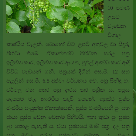
10 පමණ
උසට
වැඩෙන
විශාල
කාෂ්ඨීය වැලකි. බොහෝ විට ළපටි අතුවල වා සිදුරු
පිහිටා තිබේ. ඒකාන්තරව පිහිටන සරල පත්‍ර
ඉලිප්සාකාර, ඉලිප්සාකාර-ආයත, පුළුල් අණ්ඩාකාර ආදී
විවිධ හැඩයන් ගනී. පත්‍රයක් දිගින් සෙ.මි. 12 සහ
පළලින් සෙ.මි. 6.5 දක්වා වර්ධනය වේ. පත්‍ර සිනිඳු හා
චර්මල වන අතර පත්‍ර දාරය කර පත්‍රික ය. පත්‍රය
දෙපසම මැද නාරටිය කැපී පෙනේ. අග්‍රස්ථ පුෂ්ප
මංජරිය සංයුක්ත ඒකාක්ෂයකි. පුෂ්ප මංජරියෙහි පුං සහ
ජායා පුෂ්ප වෙන වෙනම පිහිටයි. ඉතා කුඩා පුං පුෂ්ප
ළා කොළ පැහැති ය. ජයා පුෂ්පයේ මණි පත්‍ර, දල පත්‍ර
සහ මඩල පුරුෂ පුෂ්පයට සමාන ය. ඵලය