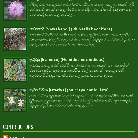
නිදිකුම්බා පොළවට සමාන්තරව වර්ධනය වන වැල් ශාකයකි. ද්වී
පක්ෂවත් සංයුක්ත පත්‍ර ස්පර්ශ සංවේදීය. එම නිසා නිදිකුම්බා යන
නම යෙදී ඇත. පත්‍ර නටුවල ...
නවහන්දි [Nawahandi] (Rhipsalis baccifera)
නවහන්දි දියසීරාව සහිත ගල් පර්වත ආශ්‍රිතව සහ තෙත්කළාපීය
වනනාන්තරවල විශාල ගස් මත පහලට එල්ලා වැටෙමින් වැඩෙන
පඳුරු ආකාර අපි ශාකයකි. තන්තුමය මූල...
ඉරමුසු [Iramusu] (Hemidesmus indicus)
ඉරමුසු පොළවෙහි වැතිරී හෝ අධාරක ශාකයක් මත එතෙමින්
වැඩෙන අර්ධ පඳුරුමය කාෂ්ඨීය වැල් ශාකයකි. පොළවෙහි
ගැඹුරට විහිදෙන කාෂ්ඨමය මුල සුගන්ධවත්ය. ලප...
ඇට්ටේරියා [Etteriya] (Murraya paniculata)
ඇට්ටෙරියා අලංකාර පඳුරක් ලෙස වැඩෙන කුඩා දේශීය ශාකයකි.
දිළිසෙන සුලු කොළ පොඩිකළ විට සුවඳක් නික්මේ. අතු පහලට
එල්ලා වැටෙන ස්වභාවයකි. කඳ අඳුරු සු...
CONTRIBUTORS
Bandara