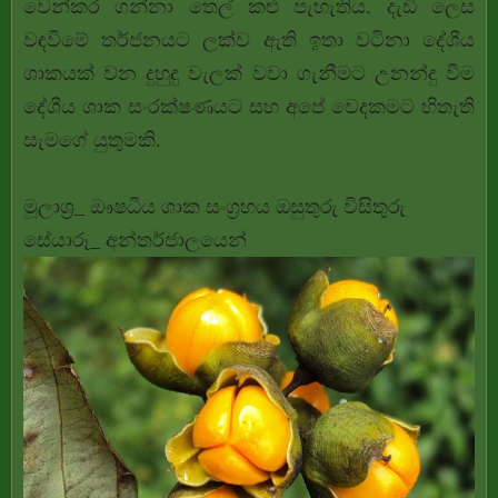
වෙන්කර ගන්නා තෙල් කළු පැහැතිය.
දැඩි ලෙස
වඳවීමේ තර්ජනයට ලක්ව ඇති ඉතා වටිනා දේශීය
ශාකයක් වන දුහුදු වැලක් වවා ගැනීමට උනන්දු වීම
දේශීය ශාක සංරක්ෂණයට සහ අපේ වෙදකමට හිතැති
සැමගේ යුතුමකි.
මූලාශ්‍ර_ ඖෂධීය ශාක සංග්‍රහය ඔසුතුරු විසිතුරු
සේයාරූ_ අන්තර්ජාලයෙන්