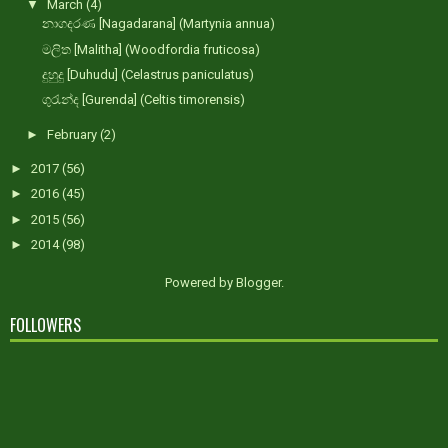
▼
March
(4)
නාගදරණ [Nagadarana] (Martynia annua)
මලිත [Malitha] (Woodfordia fruticosa)
දුහුදු [Duhudu] (Celastrus paniculatus)
ගුරැන්ද [Gurenda] (Celtis timorensis)
►
February
(2)
►
2017
(56)
►
2016
(45)
►
2015
(56)
►
2014
(98)
Powered by
Blogger
.
FOLLOWERS