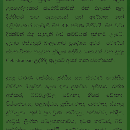
උපගෝලාකාර ස්ඵෝටිකාවකි. එක් ඵලයක් තුල
දීප්තිමත් කහ පැහැයෙන් යුත් අණ්ඩාභ හෝ
ඉලිප්සාකාර හැඩැති බීජ 3-6 පමණ පිහිටයි. බීජ වටා
දීප්තිමත් රතු පැහැති බීජ කවචයක් දක්නට ලැබේ.
දැනට රත්නපුර බංලගොඩ ප්‍රදේශය අවට පමණක්
ස්වභාවිකව හමුවන දුර්ලබ දේශීය ශාකයක් වන දුහුදු
Celastraceae උද්භිද කුලයට අයත් ශාක විශේෂයකි.
දුහදු ධාරණ ශක්තිය, බුද්ධිය සහ ස්මරණ ශාක්තිය
වඩවන ඔසුවක් ලෙස ඉතා ප්‍රකටය. අතීසාර, රක්ත
අතීසාර, බඩවැල්වල වේදනා, හිසේ වේදනා,
පිත්තජකාස, මලබද්ධය, සූතිකාවාත, ආමවාත, ස්නායු
දුර්වලතා, කුෂ්ඨ පූයාව්‍රණ, කටීශූල, පක්ෂවධ, අර්දිත,
ගෘධ්‍රසි, ලිංගික බෙලහීනතාවය, අධික තරබාරු බව,