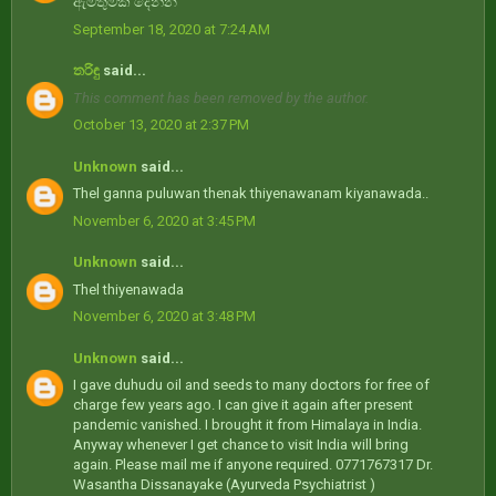
ඇමතුමක් දෙන්න
September 18, 2020 at 7:24 AM
තරිඳු
said...
This comment has been removed by the author.
October 13, 2020 at 2:37 PM
Unknown
said...
Thel ganna puluwan thenak thiyenawanam kiyanawada..
November 6, 2020 at 3:45 PM
Unknown
said...
Thel thiyenawada
November 6, 2020 at 3:48 PM
Unknown
said...
I gave duhudu oil and seeds to many doctors for free of
charge few years ago. I can give it again after present
pandemic vanished. I brought it from Himalaya in India.
Anyway whenever I get chance to visit India will bring
again. Please mail me if anyone required. 0771767317 Dr.
Wasantha Dissanayake (Ayurveda Psychiatrist )