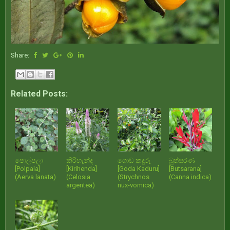
Share:
Related Posts:
පොල්පලා
කිරිහැන්ද
ගොඩ කදුරු
බුත්සරණ
[Polpala]
[Kirihenda]
[Goda Kaduru]
[Butsarana]
(Aerva lanata)
(Celosia
(Strychnos
(Canna indica)
argentea)
nux-vomica)