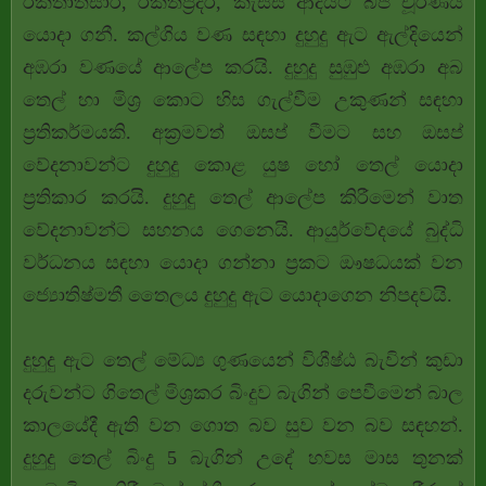
රක්තාතිසාර, රක්තප්‍රදර, කැස්ස ආදියට බීජ චූර්ණය
යොදා ගනී. කල්ගිය වණ සඳහා දුහුදු ඇට ඇල්දියෙන්
අඹරා වණයේ ආලේප කරයි. දුහුදු සුඹුළු අඹරා අබ
තෙල් හා මිශ්‍ර කොට හිස ගැල්වීම උකුණන් සඳහා
ප්‍රතිකර්මයකි. අක්‍රමවත් ඔසප් වීමට සහ ඔසප්
වේදනාවන්ට දුහුදු කොළ යුෂ හෝ තෙල් යොදා
ප්‍රතිකාර කරයි. දුහුදු තෙල් ආලේප කිරීමෙන් වාත
වේදනාවන්ට සහනය ගෙනෙයි.
ආයුර්වේදයේ බුද්ධි
වර්ධනය සඳහා යොදා ගන්නා ප්‍රකට ඖෂධයක් වන
ජ්‍යොතිෂ්මතී තෛලය දුහුදු ඇට යොදාගෙන නිපදවයි.
දුහුදු ඇට තෙල් මේධ්‍ය ගුණයෙන් විශීෂ්ඨ බැවින් කුඩා
දරුවන්ට ගිතෙල් මිශ්‍රකර බිංදුව බැගින් පෙවීමෙන් බාල
කාලයේදී ඇති වන ගොත බව සුව වන බව සඳහන්.
දුහුදු තෙල් බිංදු 5 බැගින් උදේ හවස මාස තුනක්