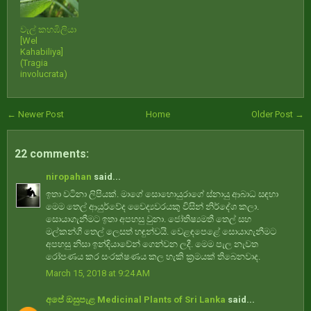
වැල් කහඹිලියා
[Wel
Kahabiliya]
(Tragia
involucrata)
← Newer Post
Home
Older Post →
22 comments:
niropahan
said...
ඉතා වටිනා ලිපියක්. මාගේ සොහොයුරාගේ ස්නායු ආබාධ සඳහා
මෙම තෙල් ආයුර්වේද වෛද්‍යවරයකු විසින් නිර්දේශ කලා.
සොයාගැනීමට ඉතා අපහසු වුනා. ජෝතිෂ්‍යමතී තෙල් සහ
මල්කන්ගී තෙල් ලෙසත් හඳුන්වයි. වෙළඳපෙළේ සොයාගැනීමට
අපහසු නිසා ඉන්දියාවේන් ගෙන්වන ලදී. මෙම පැල නැවත
රෝපණය කර සංරක්ෂණය කල හැකි ක්‍රමයක්‍ තිබෙනවාද.
March 15, 2018 at 9:24 AM
අපේ ඔසුපැළ Medicinal Plants of Sri Lanka
said...