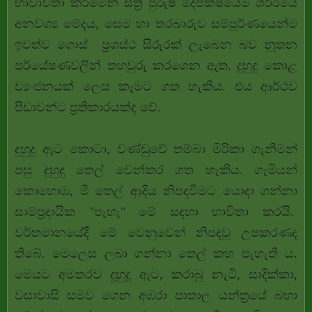
භාවාවිතා කිරීමෙන් ස්ත්‍රී පුරුෂ දෙපක්ෂයේම ශරීරයේ
අනවශ්‍ය මේදය, සෙම හා තරබාරුව සම්පූර්ණයෙන්ම
ඉවත්ව ගොස් ප්‍රශස්ථ සිරුරක් ලැබෙන බව නූතන
පර්යේෂණවලින් තහවුරු කරගෙන ඇත. දුහුදු කොළ
ව්‍යංජනයක් ලෙස කෑමට ගත හැකිය. එය ආර්ථව
පීඩාවන්ට ප්‍රතිකාරයක්ද වේ.
දුහුදු ඇට කොටා, වණ්ඩුවේ තම්බා මිරිකා ගැනීමන්
පසු දුහුදු තෙල් වෙන්කර ගත හැකිය. ගැමියන්
කොහොඹ, මී තෙල් ආදිය නිපදවීමට යොදා ගන්නා
සාම්ප්‍රදායික "පැහැ" මේ සඳහා භාවිතා කරයි.
වර්තමානයේදී මේ වෙනුවෙන් නිපදවූ උපකරණද
තිබේ. මෙලෙස ලබා ගන්නා තෙල් කහ පැහැති ය.
මෙයට අමතරව දුහුදු ඇට, කරාබු නැටි, සාදික්කා,
වසාවාසි සමව ගෙන අඹරා පාතාල යන්ත්‍රයේ බහා