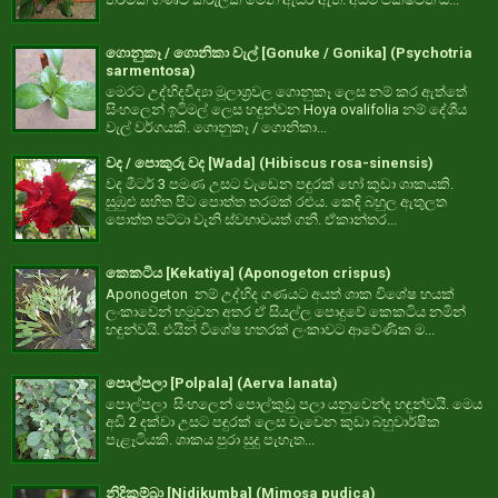
ගොනුකෑ / ගොනිකා වැල් [Gonuke / Gonika] (Psychotria
sarmentosa)
මෙරට උද්භිදවිද්‍යා මූලාශ්‍රවල ගොනුකෑ ලෙස නම් කර ඇත්තේ
සිංහලෙන් ඉටිමල් ලෙස හඳුන්වන Hoya ovalifolia නම් දේශීය
වැල් වර්ගයකි. ගොනුකෑ / ගොනිකා...
වද / පොකුරු වද [Wada] (Hibiscus rosa-sinensis)
වද මීටර් 3 පමණ උසට වැඩෙන පඳුරක් හෝ කුඩා ශාකයකි.
සුඹුළු සහිත පිට පොත්ත තරමක් රළුය. කෙඳි බහුල ඇතුලත
පොත්ත පට්ටා වැනි ස්වභාවයත් ගනී. ඒකාන්තර...
කෙකටිය [Kekatiya] (Aponogeton crispus)
Aponogeton නම් උද්භිද ගණයට අයත් ශාක විශේෂ හයක්
ලංකාවෙන් හමුවන අතර ඒ සියල්ල පොදුවේ කෙකටිය නමින්
හඳුන්වයි. එයින් විශේෂ හතරක් ලංකාවට ආවේණික ම...
පොල්පලා [Polpala] (Aerva lanata)
පොල්පලා සිංහලෙන් පොල්කුඩු පලා යනුවෙන්ද හඳුන්වයි. මෙය
අඩි 2 දක්වා උසට පඳුරක් ලෙස වැවෙන කුඩා බහුවාර්ෂික
පැළෑටියකි. ශාකය පුරා සුදු පැහැත...
නිදිකුම්බා [Nidikumba] (Mimosa pudica)