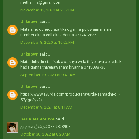
methsihila@gmail.com
November 18, 2020 at 9:57 PM
Unknown
said...
Mata amu duhudu ata tikak ganna puluwannam me
number ekata call ekak denna 0777432826.
December 8, 2020 at 10:02 PM
Unknown
said...
Mata duhudu eta tikak awashya wela thiyenava behethak
hada ganna thiyenawanam kiyanna 0713088730
September 19, 2021 at 9:41 AM
Unknown
said...
https://www.ayurda.com/products/ayurda-samadhi-oil-
57yigc3yz2/
December 9, 2021 at 8:11 AM
SABARAGAMUVA
said...
දුහුදු තෙල් වලට 077 9823907
October 30, 2022 at 8:20 AM