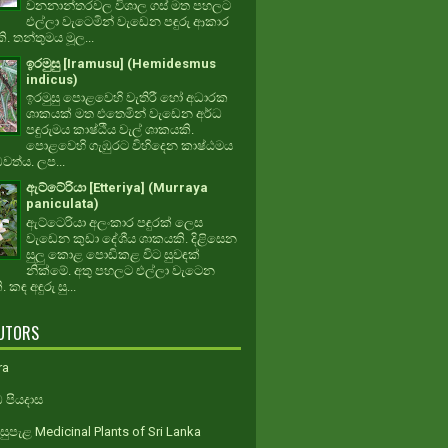
වනනාන්තරවල විශාල ගස් මත පහලට
එල්ලා වැටෙමින් වැඩෙන පඳුරු ආකාර
. තන්තුමය මූල...
ඉරමුසු [Iramusu] (Hemidesmus
indicus)
ඉරමුසු පොළවෙහි වැතිරී හෝ අධාරක
ශාකයක් මත එතෙමින් වැඩෙන අර්ධ
පඳුරුමය කාෂ්ඨීය වැල් ශාකයකි.
පොළවෙහි ගැඹුරට විහිදෙන කාෂ්ඨමය
ධවත්ය. ලප...
ඇට්ටේරියා [Etteriya] (Murraya
paniculata)
ඇට්ටෙරියා අලංකාර පඳුරක් ලෙස
වැඩෙන කුඩා දේශීය ශාකයකි. දිළිසෙන
සුලු කොළ පොඩිකළ විට සුවඳක්
නික්මේ. අතු පහලට එල්ලා වැටෙන
 කඳ අඳුරු සු...
UTORS
ra
 පියදාස
ුපැළ Medicinal Plants of Sri Lanka