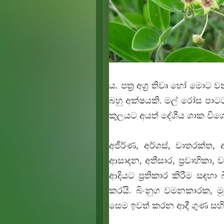
ය. පත්‍ර අග්‍ර‍ තිවෘ හෝ මොට
බහු අක්ෂයකි. මල් රෝස පාටට
කුලයට අයත් දේශීය ශාක විශ
අජීර්ණ, අර්ශස්, වාතරක්ත,
ආසාදන, අතීසාර, ප්‍ර‍වාහික
ආදියට ප්‍ර‍තිකාර කිරීම සඳ
කරයි. බිංනුග වමනකාරක, මු
සෙම ඉවත් කරන ආදී ගුණ සහි