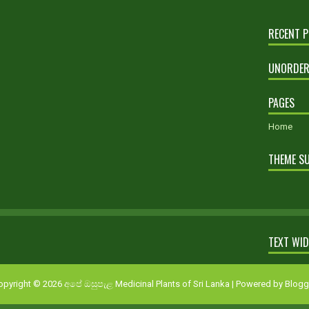
RECENT 
UNORDER
PAGES
Home
THEME S
TEXT WI
opyright ©
2026
අපේ ඔසුපැළ Medicinal Plants of Sri Lanka
| Powered by
Blogg