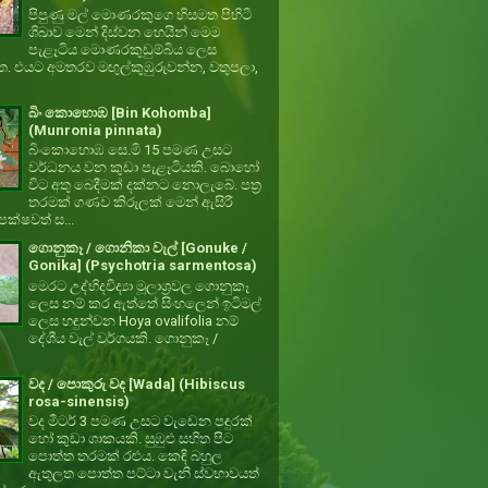
පිපුණු මල් මොණරකුගෙ හිසමත පිහිටි
ශිඛාව මෙන් දිස්වන හෙයින් මෙම
පැළෑටිය මොණරකුඩුම්බිය ලෙස
ත. එයට අමතරව මඟුල්කුඹුරුවන්න, වතුපලා,
බිං කොහොඹ [Bin Kohomba]
(Munronia pinnata)
බිංකොහොඹ සෙ.මි 15 පමණ උසට
වර්ධනය වන කුඩා පැළෑටියකි. බොහෝ
විට අතු බෙදීමක් දක්නට නොලැබේ. පත්‍ර
තරමක් ගණව කිරුලක් මෙන් ඇසිරී
ක්ෂවත් ස...
ගොනුකෑ / ගොනිකා වැල් [Gonuke /
Gonika] (Psychotria sarmentosa)
මෙරට උද්භිදවිද්‍යා මූලාශ්‍රවල ගොනුකෑ
ලෙස නම් කර ඇත්තේ සිංහලෙන් ඉටිමල්
ලෙස හඳුන්වන Hoya ovalifolia නම්
දේශීය වැල් වර්ගයකි. ගොනුකෑ /
වද / පොකුරු වද [Wada] (Hibiscus
rosa-sinensis)
වද මීටර් 3 පමණ උසට වැඩෙන පඳුරක්
හෝ කුඩා ශාකයකි. සුඹුළු සහිත පිට
පොත්ත තරමක් රළුය. කෙඳි බහුල
ඇතුලත පොත්ත පට්ටා වැනි ස්වභාවයත්