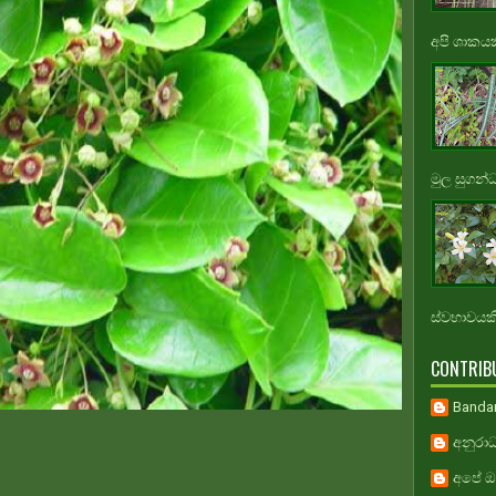
අපි ශාකයකි
මුල සුගන්
ස්වභාවයකි.
CONTRIB
Banda
අනුරාධ
අපේ ඔස