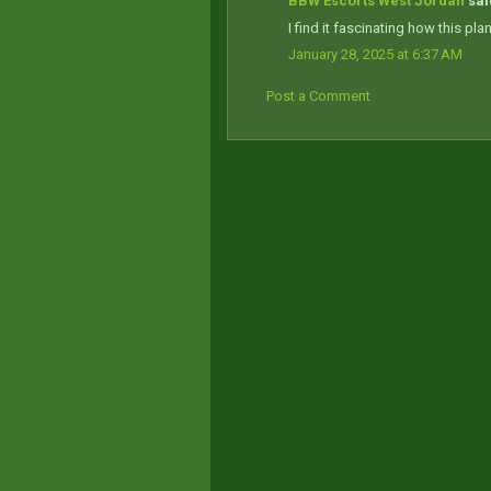
BBW Escorts West Jordan
said
I find it fascinating how this pla
January 28, 2025 at 6:37 AM
Post a Comment