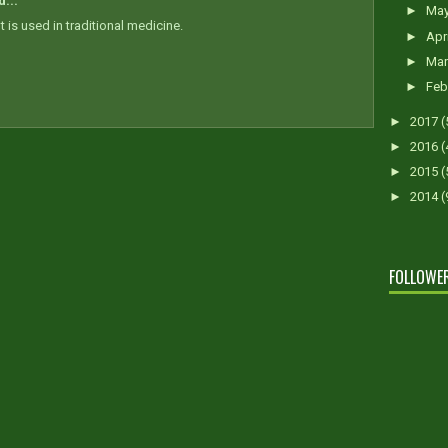
...
►
Ma
nt is used in traditional medicine.
►
Apr
►
Ma
►
Feb
►
2017
(
►
2016
(
►
2015
(
►
2014
(
FOLLOWE