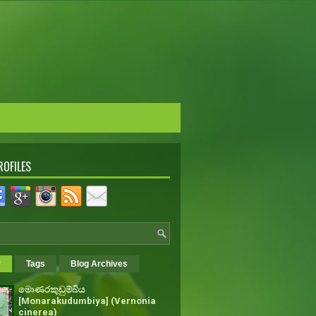
ROFILES
r
Tags
Blog Archives
මොණරකුඩුම්බිය
[Monarakudumbiya] (Vernonia
cinerea)