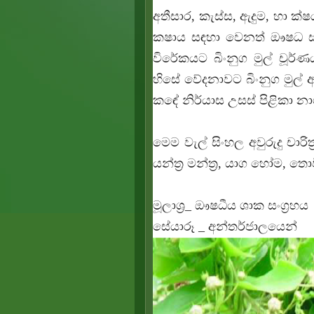
අතීසාර, කැස්ස, ඇදුම, හා ක්ෂ
කෂාය සඳහා වෙනත් ඖෂධ 
විරේකයට බිංනුග මුල් චූර්
හිසේ වේදනාවට බිංනුග මුල් 
කඳේ නිර්යාස උසස් පිළිකා 
මෙම වැල් සිංහල අවුරුදු චාරි
යන්ත්‍ර‍ මන්ත්‍ර‍, යාග හෝම,
මූලාශ්‍ර‍_ ඖෂධීය ශාක සංග්‍රහය
සේයාරූ _ අන්තර්ජාලයෙන්