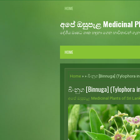
HOME
අපේ ඔසුපැළ Medicinal Pl
දේශීය ඖෂධ ශාක හඳුනා ගෙන භාවිතාවන් ගැන 
HOME
Home
» » බිංනුග [Binnuga] (Tylophora i
බිංනුග [Binnuga] (Tylophora i
අපේ ඔසුපැළ Medicinal Plants of Sri Lan