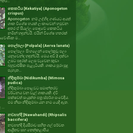
්තර...
කෙකටිය [Kekatiya] (Aponogeton
crispus)
Aponogeton නම් උද්භිද ගණයට අයත්
ශාක විශේෂ හයක් ලංකාවෙන් හමුවන
අතර ඒ සියල්ල පොදුවේ කෙකටිය
නමින් හඳුන්වයි. එයින් විශේෂ හතරක්
වේණික ම...
පොල්පලා [Polpala] (Aerva lanata)
පොල්පලා සිංහලෙන් පොල්කුඩු පලා
යනුවෙන්ද හඳුන්වයි. මෙය අඩි 2 දක්වා
උසට පඳුරක් ලෙස වැවෙන කුඩා
බහුවාර්ෂික පැළෑටියකි. ශාකය පුරා සුදු
පැහැත...
නිදිකුම්බා [Nidikumba] (Mimosa
pudica)
නිදිකුම්බා පොළවට සමාන්තරව
වර්ධනය වන වැල් ශාකයකි. ද්වී
පක්ෂවත් සංයුක්ත පත්‍ර ස්පර්ශ සංවේදීය.
එම නිසා නිදිකුම්බා යන නම යෙදී ඇත.
 ...
නවහන්දි [Nawahandi] (Rhipsalis
baccifera)
නවහන්දි දියසීරාව සහිත ගල් පර්වත
ආශ්‍රිතව සහ තෙත්කළාපීය