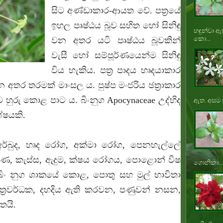
සිට අණ්ඩාකාර-ආයත වේ. පත්‍රයේ
ඉහල පෘෂ්ඨය බූව සහිත හෝ සිනිඳු
හඳුන්වා ඇ
කො...
වන අතර යටි පෘෂ්ඨය බූවකින්
වැසී හෝ සම්පූර්ණයෙන්ම සිනිඳු
විය හැකිය. පත්‍ර‍ පාදය හෘදයාකාර
 වන අතර තරමක් මාංසල ය. පුෂ්ප මංජරිය ඡත්‍රාකාර
 හුරු කොළ පාට ය. බිංනුග Apocynaceae උද්භිද
ඇත. අසම ප
ේෂයකි.
 අර්බුද, හෘද රෝග, අක්මා රෝග, පෙනහැල්ලේ
ා, වණ, කැස්ස, ඇදුම, ක්ෂය රෝගය‍, පොළොන් විෂ
ගොනිකා...
හා බිං නුග ශාකයේ කොළ, පොතු සහ මුල් භාවිතා
ත්‍ර‍වර්ධක, දහදිය ඇති කරවන, පණුවන් නසන,
තයි.