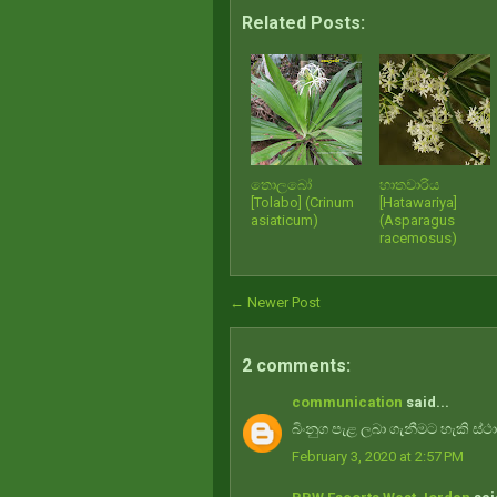
Related Posts:
තොලබෝ
හාතවාරිය
[Tolabo] (Crinum
[Hatawariya]
asiaticum)
(Asparagus
racemosus)
← Newer Post
2 comments:
communication
said...
බිංනුග පැළ ලබා ගැනීමට හැකි ස
February 3, 2020 at 2:57 PM