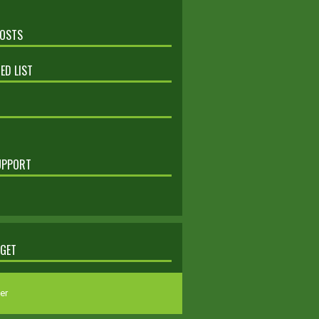
POSTS
ED LIST
UPPORT
DGET
er