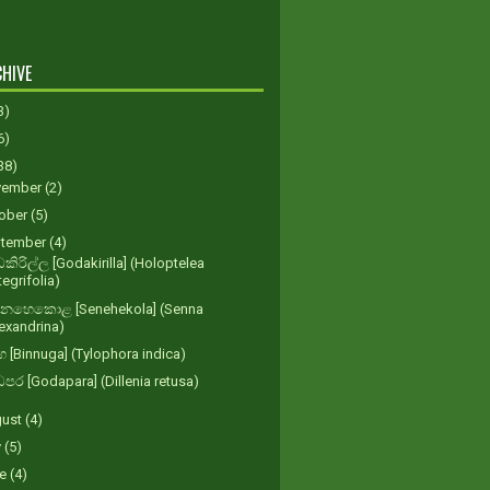
HIVE
3)
6)
38)
vember
(2)
ober
(5)
tember
(4)
ිරිල්ල [Godakirilla] (Holoptelea
tegrifolia)
ෙහෙකොළ [Senehekola] (Senna
lexandrina)
ුග [Binnuga] (Tylophora indica)
ර [Godapara] (Dillenia retusa)
gust
(4)
y
(5)
ne
(4)