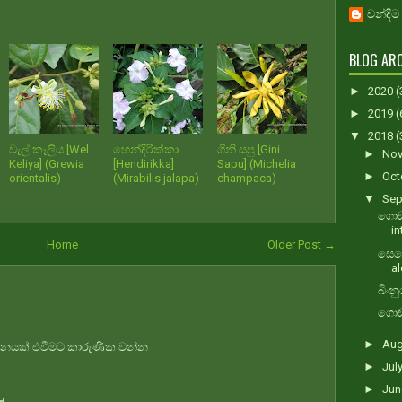
චන්දිම
BLOG ARC
►
2020
(
►
2019
(
▼
2018
(
වැල් කෑලිය [Wel
හෙන්දිරික්කා
ගිනි සපු [Gini
►
No
Keliya] (Grewia
[Hendirikka]
Sapu] (Michelia
►
Oct
orientalis)
(Mirabilis jalapa)
champaca)
▼
Sep
ගොඩක
in
Home
Older Post →
සෙන
a
බිංන
ගොඩප
►
Au
්ථානයක් එවීමට කාරුණික වන්න
►
Jul
►
Ju