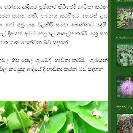
ගනී. ඒකාන
ය රෝගය ආදියට ප්‍ර‍තිකාර කිරීමේදී භාවිතා කරන
සමඟ යොදා ගනී. වමනය කරවීමට හෙවත් ළය
ණය හෝ පත්‍ර‍ යුෂ එළකිරි සමඟ බොන්නට දෙයි.
ඇල් දියෙන් අඹරා නලලේ ආලේප කරයි. පත්‍ර‍ සහ
ලංකාවට ආ
නාශක ගුණ පෙන්වන බව සඳහන්.
ත්‍ර‍වල හිස තෙල් ගෑමේදී භාවිතා කරයි. ගැමියන්
 තොවිල් කටයුතු ආදියේ දී භාවිතා කරන බව සඳහන්.
පත්‍ර නටුවල