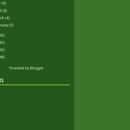
y
(4)
il
(4)
rch
(4)
ruary
(2)
56)
45)
56)
98)
Powered by
Blogger
.
RS