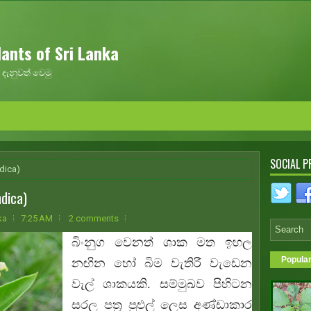
ants of Sri Lanka
දැනුවත් වෙමු
SOCIAL P
ndica)
ndica)
ka
7:25 AM
2 comments
බිංනුග වෙනත් ශාක මත ඉහල
Popula
නඟින හෝ බිම වැතිරී වැඩෙන
වැල් ශාකයකි. සම්මුඛව පිහිටන
සරල පත්‍ර‍ පුළුල් ලෙස අණ්ඩාකාර