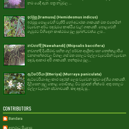
නම යෙදී ඇත. පත්‍ර නටුවල ...
ඉරමුසු [Iramusu] (Hemidesmus indicus)
ඉරමුසු පොළවෙහි වැතිරී හෝ අධාරක ශාකයක් මත එතෙමින්
වැඩෙන අර්ධ පඳුරුමය කාෂ්ඨීය වැල් ශාකයකි. පොළවෙහි
ගැඹුරට විහිදෙන කාෂ්ඨමය මුල සුගන්ධවත්ය. ලප...
නවහන්දි [Nawahandi] (Rhipsalis baccifera)
නවහන්දි දියසීරාව සහිත ගල් පර්වත ආශ්‍රිතව සහ තෙත්කළාපීය
වනනාන්තරවල විශාල ගස් මත පහලට එල්ලා වැටෙමින් වැඩෙන
පඳුරු ආකාර අපි ශාකයකි. තන්තුමය මූල...
ඇට්ටේරියා [Etteriya] (Murraya paniculata)
ඇට්ටෙරියා අලංකාර පඳුරක් ලෙස වැඩෙන කුඩා දේශීය ශාකයකි.
දිළිසෙන සුලු කොළ පොඩිකළ විට සුවඳක් නික්මේ. අතු පහලට
එල්ලා වැටෙන ස්වභාවයකි. කඳ අඳුරු සු...
CONTRIBUTORS
Bandara
අනුරාධ පියදාස