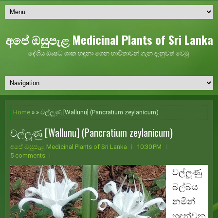
අපේ ඔසුපැළ Medicinal Plants of Sri Lanka
දේශීය ඖෂධ ශාක හඳුනා ගෙන භාවිතාවන් ගැන දැනුවත් වෙමු
Home
» » වල්ලූණු [Wallunu] (Pancratium zeylanicum)
වල්ලූණු [Wallunu] (Pancratium zeylanicum)
අපේ ඔසුපැළ Medicinal Plants of Sri Lanka
10:30 PM
5 comments
වල්ලූණු
බල්බය
නමින්
හඳුන්වන