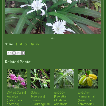
‍ෙ
Share:
Related Posts:
නිල් අවරිය [Nil
හීරැස්ස
පාවට්ටා
කාමරංගා
Awariya]
[Heeressa]
[Pawatta]
[Kamaranha]
(Indigofera
(Cissus
(Justicia
(Averrhoa
tinctoria)
Quadrangulari
adhatoda)
carambola)