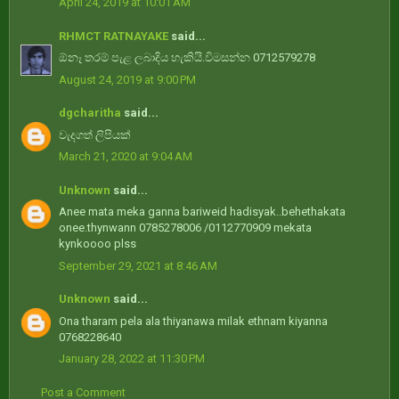
April 24, 2019 at 10:01 AM
RHMCT RATNAYAKE
said...
ඕනෑ තරම් පැළ ලබාදිය හැකියි.විමසන්න 0712579278
August 24, 2019 at 9:00 PM
dgcharitha
said...
වැදගත් ලිපියක්
March 21, 2020 at 9:04 AM
Unknown
said...
Anee mata meka ganna bariweid hadisyak..behethakata
onee.thynwann 0785278006 /0112770909 mekata
kynkoooo plss
September 29, 2021 at 8:46 AM
Unknown
said...
Ona tharam pela ala thiyanawa milak ethnam kiyanna
0768228640
January 28, 2022 at 11:30 PM
Post a Comment