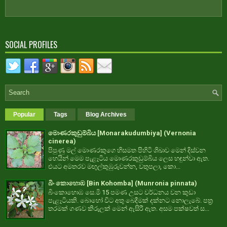
SOCIAL PROFILES
Popular
Tags
Blog Archives
මොණරකුඩුම්බිය [Monarakudumbiya] (Vernonia
cinerea)
පිපුණු මල් මොණරකුගෙ හිසමත පිහිටි ශිඛාව මෙන් දිස්වන
හෙයින් මෙම පැළෑටිය මොණරකුඩුම්බිය ලෙස හඳුන්වා ඇත.
එයට අමතරව මඟුල්කුඹුරුවන්න, වතුපලා, කො...
බිං කොහොඹ [Bin Kohomba] (Munronia pinnata)
බිංකොහොඹ සෙ.මි 15 පමණ උසට වර්ධනය වන කුඩා
පැළෑටියකි. බොහෝ විට අතු බෙදීමක් දක්නට නොලැබේ. පත්‍ර
තරමක් ගණව කිරුලක් මෙන් ඇසිරී ඇත. අසම පක්ෂවත් ස...