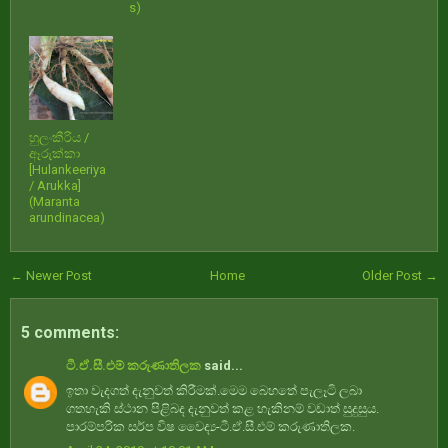
s)
හුලංකීරිය /
ඈරුක්කා
[Hulankeeriya
/ Arukka]
(Maranta
arundinacea)
← Newer Post
Home
Older Post →
5 comments:
ටී.ඒ.සී.එම් කරුණාතිලක
said...
ඉතා වැදගත් දැනුවත් කිරීමක්.මෙම බෙහතේ පැලෑටි ලබා
ගතහැකි ස්ථාන පිළිබද දැනුවත් කළ හැකිනම් වඩාත් සුදුසුය.
පාරම්පරික සර්ප විෂ වෛද්‍ය-ටී.ඒ.සී.එම් කරුණාතිලක.