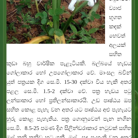
ව්‍යාජ
භූගත
කඳක්
හෙවත්
අලයක්
සහිත
කුඩා බහු වාර්ෂික පැළෑටියකි. බල්බයේ හැඩය
ගෝලාකාර හෝ උපගෝලාකාර වේ. මාංසල බවින්
යුත් පත්‍රයක දිග සෙ.මී. 15-30 දක්වා විය හැකි අතර
පළල සෙ.මී. 1.5-2 දක්වා වේ. පත්‍ර හැඩය පටු
ලන්සාකාර හෝ ප්‍රතිලන්සාකාරයි. උඩ පෘෂ්ඨය ඔප
සහිත කොළ පැහැ වන අතර යට පෘෂ්ඨය අළු පැහැයට
හුරු කොළ පැහැතිය. පත්‍ර ගොනුවෙන් පැන නගින
සෙ.මී. 8.5-25 පමණ දිග සිලින්ඩරාකාර නටුවක් සහිත
මල් තනි තනිව හට ගනී. මල් සුදු පැහැති වන අතර