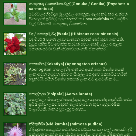
ගොනුකෑ / ගොනිකා වැල් [Gonuke / Gonika] (Psychotria
sarmentosa)
මෙරට උද්භිදවිද්‍යා මූලාශ්‍රවල ගොනුකෑ ලෙස නම් කර ඇත්තේ
සිංහලෙන් ඉටිමල් ලෙස හඳුන්වන Hoya ovalifolia නම් දේශීය
වැල් වර්ගයකි. ගොනුකෑ / ගොනිකා...
වද / පොකුරු වද [Wada] (Hibiscus rosa-sinensis)
වද මීටර් 3 පමණ උසට වැඩෙන පඳුරක් හෝ කුඩා ශාකයකි.
සුඹුළු සහිත පිට පොත්ත තරමක් රළුය. කෙඳි බහුල ඇතුලත
පොත්ත පට්ටා වැනි ස්වභාවයත් ගනී. ඒකාන්තර...
කෙකටිය [Kekatiya] (Aponogeton crispus)
Aponogeton නම් උද්භිද ගණයට අයත් ශාක විශේෂ හයක්
ලංකාවෙන් හමුවන අතර ඒ සියල්ල පොදුවේ කෙකටිය නමින්
හඳුන්වයි. එයින් විශේෂ හතරක් ලංකාවට ආවේණික ම...
පොල්පලා [Polpala] (Aerva lanata)
පොල්පලා සිංහලෙන් පොල්කුඩු පලා යනුවෙන්ද හඳුන්වයි. මෙය
අඩි 2 දක්වා උසට පඳුරක් ලෙස වැවෙන කුඩා බහුවාර්ෂික
පැළෑටියකි. ශාකය පුරා සුදු පැහැත...
නිදිකුම්බා [Nidikumba] (Mimosa pudica)
නිදිකුම්බා පොළවට සමාන්තරව වර්ධනය වන වැල් ශාකයකි. ද්වී
පක්ෂවත් සංයුක්ත පත්‍ර ස්පර්ශ සංවේදීය. එම නිසා නිදිකුම්බා යන