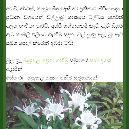
ගෙඩි, අර්ශස්, කැඩුම් බිඳුම් ආදියට ප්‍ර‍තිකාර කිරීම සඳහා
ප්‍ර‍ධාන වශයෙන් වල්ලූණු ශාකයේ බල්බය හෙවත්
අලය භාවිතා කරයි. අස්ථි භග්නයකදී කැඩී ඇති සියුම්
ඇට කැබලි එලියට ගැනීම සඳහා වල් ලූණු අල, මුං ඇට
සමග පොල් කිරෙන් අඹරා බඳියි.
මූලාශ්‍ර‍_
ඔසුපැළ හඳුනා ගනිමු
සමූහයේ
සංවාදයක්
ඇසුරින්
සේයාරූ_
ඔසුපැළ හඳුනා ගනිමු සමූහයෙන්