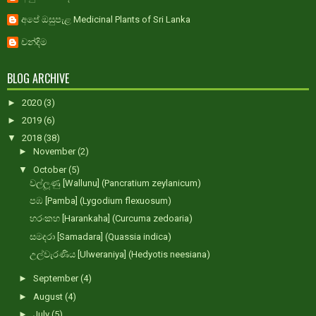
අපේ ඔසුපැළ Medicinal Plants of Sri Lanka
චන්දිම
BLOG ARCHIVE
►
2020
(3)
►
2019
(6)
▼
2018
(38)
►
November
(2)
▼
October
(5)
වල්ලූණු [Wallunu] (Pancratium zeylanicum)
පඹ [Pamba] (Lygodium flexuosum)
හරංකහ [Harankaha] (Curcuma zedoaria)
සමදරා [Samadara] (Quassia indica)
උල්වැරණිය [Ulweraniya] (Hedyotis neesiana)
►
September
(4)
►
August
(4)
►
July
(5)