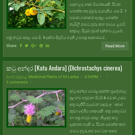
දෙන ලද ශාක විශේෂයකි. පිටත
පොත්ත තද දුඹුරු පැහැතිය. සෙ.මි. 1
පමණ ගණකම් ඇතුල පොත්ත
තැඹිලි පාටට හුරු කහ පාටය. ළපටි
අතුවල සියුම් බූවත් දක්නට ලැබේ.
පත්‍ර නටුව අසල සෙ.මි. 5 දක්වා දිගුවිය හැකි උපපත්‍ර ආකාරයේ...
Share:
Read More
කටු අන්දර [Katu Andara] (Dichrostachys cinerea)
අපේ ඔසුපැළ Medicinal Plants of Sri Lanka
6:34 PM
3 comments
කටු අන්දර වෙරළාසන්න ප්‍රදේශවල
සුලභව හමුවන මීටර් 6 පමණ උසට
අතු පැතිරී වැඩෙන පඳුරු අාකාර
කුඩා දේශීය ශාකයකි. අතු කෙලවර
හා පත්‍ර නටුව අසල තියුණු කටු
දැකගත හැකි ය. පිටත පොත්ත කහ
පාටට හුැරු අළු පාට වන අතර