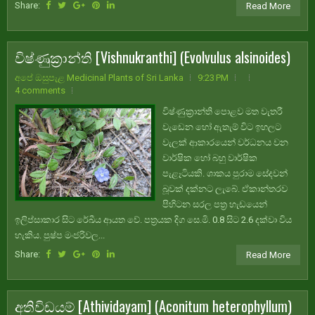
Share:
Read More
විෂ්ණුක්‍රාන්ති [Vishnukranthi] (Evolvulus alsinoides)
අපේ ඔසුපැළ Medicinal Plants of Sri Lanka
9:23 PM
4 comments
විෂ්ණුක්‍රාන්ති පොළව මත වැතරී
වැඩෙන හෝ ඇතැම් විට ඉහලට
වැලක් ආකාරයෙන් වර්ධනය වන
වාර්ෂික හෝ බහු වාර්ෂික
පැළෑටියකි. ශාකය පුරාම සේදවන්
බූවක් දක්නට ලැබේ. ඒකාන්තරව
පිහිටන සරල පත්‍ර හැඩයෙන්
ඉලිප්සාකාර සිට රේඛීය ආයත වේ. පත්‍රයක දිග සෙ.මි. 0.8 සිට 2.6 දක්වා විය
හැකිය. පුෂ්ප මංජරිවල...
Share:
Read More
අතිවිඩයම් [Athividayam] (Aconitum heterophyllum)