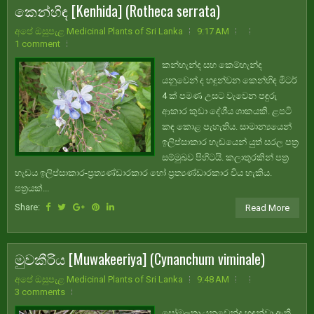
කෙන්හිඳ [Kenhida] (Rotheca serrata)
අපේ ඔසුපැළ Medicinal Plants of Sri Lanka
9:17 AM
1 comment
කන්හැන්ද සහ කෙම්හැන්ද
යනුවෙන් ද හඳුන්වන කෙන්හිඳ මීටර්
4 ක් පමණ උසට වැවෙන පඳුරු
ආකාර කුඩා දේශීය ශාකයකි. ළපටි
කඳ කොළ පැහැතිය. සාමාන්‍යයෙන්
ඉලිප්සාකාර හැඬයෙන් යුත් සරල පත්‍ර
සම්මුඛව පිහිටයි. කලාතුරකින් පත්‍ර
හැඩය ඉලිප්සාකාර-ප්‍රත්‍යණ්ඩාරකාර හෝ ප්‍රත්‍යණ්ඩාරකාර විය හැකිය.
පත්‍රයක්...
Share:
Read More
මුවකීරිය [Muwakeeriya] (Cynanchum viminale)
අපේ ඔසුපැළ Medicinal Plants of Sri Lanka
9:48 AM
3 comments
සෝමලතා යනුවෙන්ද හඳුන්වා ඇති