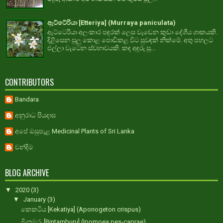
ඇට්ටේරියා [Etteriya] (Murraya paniculata)
ඇට්ටෙරියා අලංකාර පඳුරක් ලෙස වැඩෙන කුඩා දේශීය ශාකයකි.
දිළිසෙන සුලු කොළ පොඩිකළ විට සුවඳක් නික්මේ. අතු පහලට
එල්ලා වැටෙන ස්වභාවයකි. කඳ අඳුරු සු...
CONTRIBUTORS
Bandara
අනුරාධ පියදාස
අපේ ඔසුපැළ Medicinal Plants of Sri Lanka
චන්දිම
BLOG ARCHIVE
▼
2020
(3)
▼
January
(3)
කෙකටිය [Kekatiya] (Aponogeton crispus)
බිංතඹුරු [Bintamburu] (Ipomoea pes-caprae)