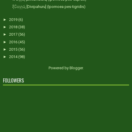
දිවිපහුරු [Divipahuru] (Ipomoea pes-tigridis)
►
2019
(6)
►
2018
(38)
►
2017
(56)
►
2016
(45)
►
2015
(56)
►
2014
(98)
Powered by
Blogger
.
FOLLOWERS