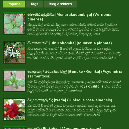
Popular
Tags
Blog Archives
මොණරකුඩුම්බිය [Monarakudumbiya] (Vernonia
cinerea)
පිපුණු මල් මොණරකුගෙ හිසමත පිහිටි ශිඛාව මෙන් දිස්වන
හෙයින් මෙම පැළෑටිය මොණරකුඩුම්බිය ලෙස හඳුන්වා ඇත.
එයට අමතරව මඟුල්කුඹුරුවන්න, වතුපලා, කො...
බිං කොහොඹ [Bin Kohomba] (Munronia pinnata)
බිංකොහොඹ සෙ.මි 15 පමණ උසට වර්ධනය වන කුඩා
පැළෑටියකි. බොහෝ විට අතු බෙදීමක් දක්නට නොලැබේ. පත්‍ර
තරමක් ගණව කිරුලක් මෙන් ඇසිරී ඇත. අසම පක්ෂවත් ස...
ගොනුකෑ / ගොනිකා වැල් [Gonuke / Gonika] (Psychotria
sarmentosa)
මෙරට උද්භිදවිද්‍යා මූලාශ්‍රවල ගොනුකෑ ලෙස නම් කර ඇත්තේ
සිංහලෙන් ඉටිමල් ලෙස හඳුන්වන Hoya ovalifolia නම් දේශීය
වැල් වර්ගයකි. ගොනුකෑ / ගොනිකා...
වද / පොකුරු වද [Wada] (Hibiscus rosa-sinensis)
වද මීටර් 3 පමණ උසට වැඩෙන පඳුරක් හෝ කුඩා ශාකයකි.
සුඹුළු සහිත පිට පොත්ත තරමක් රළුය. කෙඳි බහුල ඇතුලත
පොත්ත පට්ටා වැනි ස්වභාවයත් ගනී. ඒකාන්තර...
කෙකටිය [Kekatiya] (Aponogeton crispus)