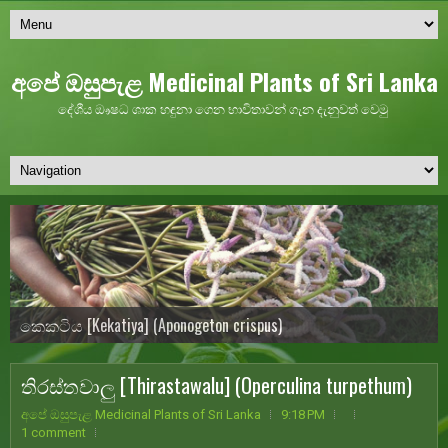
අපේ ඔසුපැළ Medicinal Plants of Sri Lanka
දේශීය ඖෂධ ශාක හඳුනා ගෙන භාවිතාවන් ගැන දැනුවත් වෙමු
කෙකටිය [Kekatiya] (Aponogeton crispus)
ඇඹුල් දොඩම් [Embul Dodam] (Citrus aurantium)
තිරස්තවාලු [Thirastawalu] (Operculina turpethum)
අපේ ඔසුපැළ Medicinal Plants of Sri Lanka
9:18 PM
1 comment