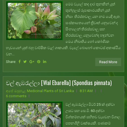
මෙම වැලේ කඳ දාර තුනකින් යුත්
තුන්හුලස් රූපාකාරයකින් යුත්
නිසා තිරස්තවාලු යන නම යෙදී ඇත.
සංස්කෘතෙයෙන් ත්‍රිවෘත් යනුවෙන් ද
සිංහලෙන් තිරැස්සවාලු සහ
තිරස්සවාලු යනුවෙන්ද හඳුන්වන
මෙය නිඛාතීය හෝ කෝණික
හැඩයෙන් යුත් බහු වාර්ෂික වැල් ශාකයකි. වැලේ බොහෝ කොටස් අකාෂ්ඨීය
වන...
Share:
Read More
වල් ඇඹරැල්ලා [Wal Ebarella] (Spondias pinnata)
අපේ ඔසුපැළ Medicinal Plants of Sri Lanka
8:31 AM
6 comments
වල් ඇඹරැල්ලා මීටර් 25 ක් දක්වා
උසට සහ සෙ.මි. 60 දක්වා
විශ්කම්භයක් සහිතව වැඩෙන විශාල
පතනශීලී වෘක්ෂයකි. ඝණකම්