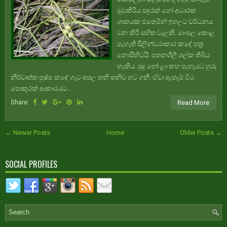
මුවකීරිය පඳුරක් හෝ අධාරක
ශාකයක එතෙමින් ඉහලට වර්ධනය
වන කිරි සහිත වැලකි. මාංසල කොළ
පැහැති සිලින්ඩරාකාර කඳේ පත්‍ර
නොපිහිටයි. පතනශීලී ශල්ක තිබිය
හැකිය. සුදු හෝ ළා කහ පැහැයට හුරු
නිර්වෘත්ත පුෂ්ප කඳේ ගැට අසල තනි තනිව හට ගනී. ඒවා ඇතැම් විට
පොකුරක් ආකාරයට...
Share:
Read More
← Newer Posts
Home
Older Posts →
SOCIAL PROFILES