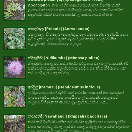
Aponogeton නම් උද්භිද ගණයට අයත් ශාක විශේෂ හයක්
ලංකාවෙන් හමුවන අතර ඒ සියල්ල පොදුවේ කෙකටිය නමින්
හඳුන්වයි. එයින් විශේෂ හතරක් ලංකාවට ආවේණික ම...
පොල්පලා [Polpala] (Aerva lanata)
පොල්පලා සිංහලෙන් පොල්කුඩු පලා යනුවෙන්ද හඳුන්වයි. මෙය
අඩි 2 දක්වා උසට පඳුරක් ලෙස වැවෙන කුඩා බහුවාර්ෂික
පැළෑටියකි. ශාකය පුරා සුදු පැහැත...
නිදිකුම්බා [Nidikumba] (Mimosa pudica)
නිදිකුම්බා පොළවට සමාන්තරව වර්ධනය වන වැල් ශාකයකි. ද්වී
පක්ෂවත් සංයුක්ත පත්‍ර ස්පර්ශ සංවේදීය. එම නිසා නිදිකුම්බා යන
නම යෙදී ඇත. පත්‍ර නටුවල ...
ඉරමුසු [Iramusu] (Hemidesmus indicus)
ඉරමුසු පොළවෙහි වැතිරී හෝ අධාරක ශාකයක් මත එතෙමින්
වැඩෙන අර්ධ පඳුරුමය කාෂ්ඨීය වැල් ශාකයකි. පොළවෙහි
ගැඹුරට විහිදෙන කාෂ්ඨමය මුල සුගන්ධවත්ය. ලප...
නවහන්දි [Nawahandi] (Rhipsalis baccifera)
නවහන්දි දියසීරාව සහිත ගල් පර්වත ආශ්‍රිතව සහ තෙත්කළාපීය
වනනාන්තරවල විශාල ගස් මත පහලට එල්ලා වැටෙමින් වැඩෙන
පඳුරු ආකාර අපි ශාකයකි. තන්තුමය මූල...