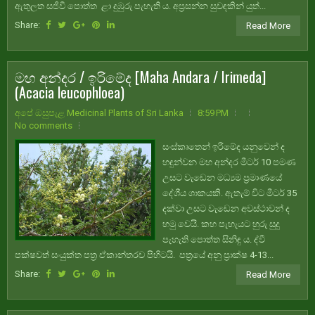
ඇතුලත සජීවී පොත්ත ළා දුඹුරු පැහැති ය. අප්‍රසන්න සුවඳකින් යුත්...
Share:
Read More
මහ අන්දර / ඉරිමේද [Maha Andara / Irimeda]
(Acacia leucophloea)
අපේ ඔසුපැළ Medicinal Plants of Sri Lanka
8:59 PM
No comments
සංස්කෘතෙන් ඉරිමේද යනුවෙන් ද
හඳුන්වන මහ අන්දර මීටර් 10 පමණ
උසට වැඩෙන මධ්‍යම ප්‍රමාණයේ
දේශීය ශාකයකි. ඇතැම් විට මීටර් 35
දක්වා උසට වැඩෙන අවස්ථාවන් ද
හමු වෙයි. කහ පැහැයට හුරු සුදු
පැහැති පොත්ත සිනිඳු ය. ද්වී
පක්ෂවත් සංයුක්ත පත්‍ර ඒකාන්තරව පිහිටයි. පත්‍රයේ අනු ප්‍රාක්ෂ 4-13...
Share:
Read More