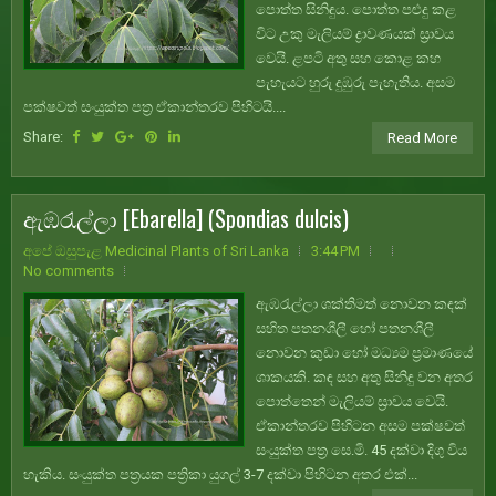
පොත්ත සිනිඳුය. පොත්ත පළුදු කළ
විට උකු මැලියම් ද්‍රාවණයක් ස්‍රාවය
වෙයි. ළපටි අතු සහ කොළ කහ
පැහැයට හුරු දුඹුරු පැහැතිය. අසම
පක්ෂවත් සංයුක්ත පත්‍ර ඒකාන්තරව පිහිටයි....
Share:
Read More
ඇඹරැල්ලා [Ebarella] (Spondias dulcis)
අපේ ඔසුපැළ Medicinal Plants of Sri Lanka
3:44 PM
No comments
ඇඹරැල්ලා ශක්තිමත් නොවන කඳක්
සහිත පතනශීලී හෝ පතනශීලී
නොවන කුඩා හෝ මධ්‍යම ප්‍රමාණයේ
ශාකයකි. කඳ සහ අතු සිනිඳු වන අතර
පොත්තෙන් මැලියම් ස්‍රාවය වෙයි.
ඒකාන්තරව පිහිටන අසම පක්ෂවත්
සංයුක්ත පත්‍ර සෙ.මි. 45 දක්වා දිගු විය
හැකිය. සංයුක්ත පත්‍රයක පත්‍රිකා යුගල් 3-7 දක්වා පිහිටන අතර එක්...