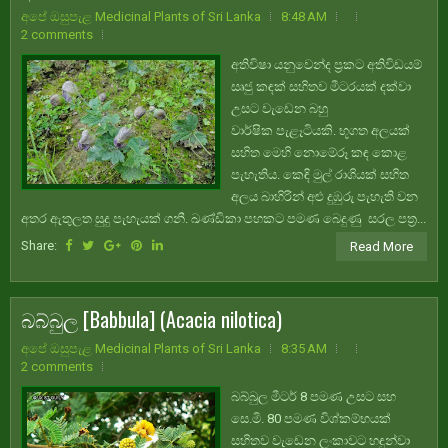
අපේ ඔසුපැළ Medicinal Plants of Sri Lanka
8:48 AM
2 comments
අතිවිෂා යනුවෙන්ද ප්‍රකට අතිවිඩයම්
සෘජු කඳක් සහිතව මීටරයක් දක්වා
උසට වැඩෙන බහු
වාර්ෂික පැළෑටියකි. භූගත අලයක්
සහිත මෙහි නොමේරූ කඳ කොළ
පැහැතිය. කෙඳි මුල් රාශියක් සහිත
අලය බාහිරින් අළු දුඹුරු පැහැති වන
අතර ඇතුලත සුදු පැහැයක් ගනී. ඛණ්ඩිකා පහකට පමණ බෙදුණු සරල පත්‍ර...
Share:
Read More
බබ්බුල [Babbula] (Acacia nilotica)
අපේ ඔසුපැළ Medicinal Plants of Sri Lanka
8:35 AM
2 comments
බබ්බුල මීටර් 8 පමණ උසට සහ
සෙ.මි. 80 පමණ විශ්කම්භයක්
සහිතව වැඩෙන ලංකාවට හඳුන්වා