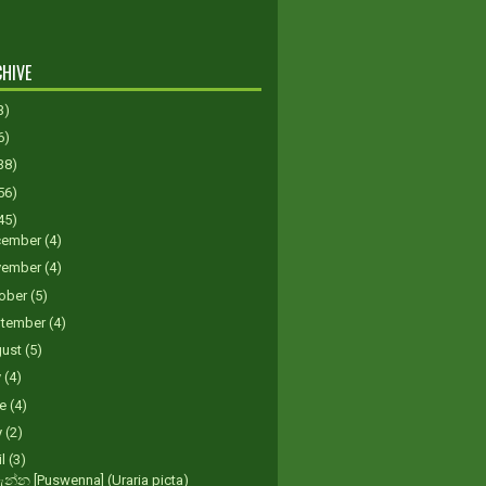
HIVE
3)
6)
38)
56)
45)
cember
(4)
vember
(4)
ober
(5)
tember
(4)
gust
(5)
y
(4)
ne
(4)
y
(2)
il
(3)
වැන්න [Puswenna] (Uraria picta)