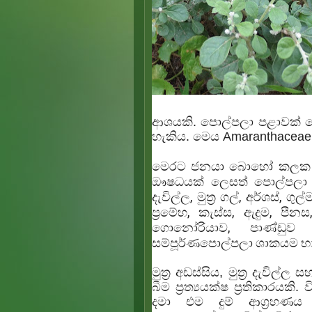
ආශයකි.
පොල්පලා
පළාවක් ල
හැකිය. මෙය
Amaranthaceae
මෙරට ජනයා බොහෝ කලක සිට ඔස
ඖෂධයක් ලෙසත්
පොල්පලා
දැවිල්ල, මුත්‍ර ගල්, අර්ශස්
ප්‍රමේහ, කැස්ස, ඇදුම, පී
ගොනෝරියාව, පාණ්ඩුව 
සම්පූර්ණ
පොල්පලා
ශාකයම භාව
මුත්‍ර අඩස්සිය, මුත්‍ර දැවිල
බීම ප්‍රත්‍යයක්ෂ ප්‍රතිකාරයකි. 
දමා එම දුම් ආග්‍රහණය ක