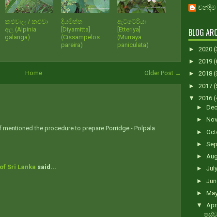
චන්දිම
කළුවාල / කළුවා
දියමිත්ත
ඇට්ටේරියා
අල (Alpinia
[Diyamitta]
[Etteriya]
BLOG ARC
galanga)
(Cissampelos
(Murraya
pareira)
paniculata)
►
2020
(
►
2019
(
Home
Older Post →
►
2018
(
►
2017
(
▼
2016
(
►
De
►
No
, if mentioned the procedure to prepare Porridge - Polpala
►
Oct
►
Sep
►
Au
of Sri Lanka
said...
►
Jul
►
Ju
►
Ma
▼
Apr
පුස්