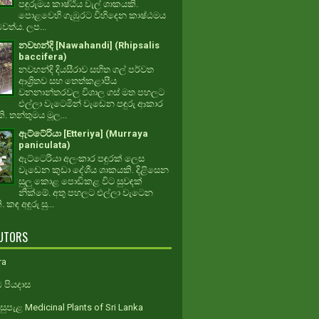
පඳුරුමය කාෂ්ඨීය වැල් ශාකයකි.
පොළවෙහි ගැඹුරට විහිදෙන කාෂ්ඨමය
ධවත්ය. ලප...
නවහන්දි [Nawahandi] (Rhipsalis
baccifera)
නවහන්දි දියසීරාව සහිත ගල් පර්වත
ආශ්‍රිතව සහ තෙත්කළාපීය
වනනාන්තරවල විශාල ගස් මත පහලට
එල්ලා වැටෙමින් වැඩෙන පඳුරු ආකාර
. තන්තුමය මූල...
ඇට්ටේරියා [Etteriya] (Murraya
paniculata)
ඇට්ටෙරියා අලංකාර පඳුරක් ලෙස
වැඩෙන කුඩා දේශීය ශාකයකි. දිළිසෙන
සුලු කොළ පොඩිකළ විට සුවඳක්
නික්මේ. අතු පහලට එල්ලා වැටෙන
 කඳ අඳුරු සු...
UTORS
ra
 පියදාස
ුපැළ Medicinal Plants of Sri Lanka