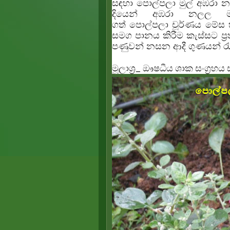
සඳහා
පොල්පලා
මුල් අඹරා
දියෙන් අඹරා නලල මත 
ගත්
පොල්පලා
චූර්ණය මේස 
සමග පානය කිරීම කැස්සට ප්‍
පණුවන් නසන ආදී ගුණයන් රැ
මූලාශ්‍ර_ ඖෂධීය ශාක සංග්‍රහය 