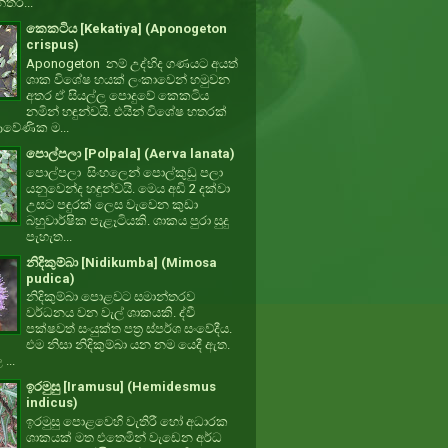
්තර...
කෙකටිය [Kekatiya] (Aponogeton
crispus)
Aponogeton නම් උද්භිද ගණයට අයත්
ශාක විශේෂ හයක් ලංකාවෙන් හමුවන
අතර ඒ සියල්ල පොදුවේ කෙකටිය
නමින් හඳුන්වයි. එයින් විශේෂ හතරක්
වේණික ම...
පොල්පලා [Polpala] (Aerva lanata)
පොල්පලා සිංහලෙන් පොල්කුඩු පලා
යනුවෙන්ද හඳුන්වයි. මෙය අඩි 2 දක්වා
උසට පඳුරක් ලෙස වැවෙන කුඩා
බහුවාර්ෂික පැළෑටියකි. ශාකය පුරා සුදු
පැහැත...
නිදිකුම්බා [Nidikumba] (Mimosa
pudica)
නිදිකුම්බා පොළවට සමාන්තරව
වර්ධනය වන වැල් ශාකයකි. ද්වී
පක්ෂවත් සංයුක්ත පත්‍ර ස්පර්ශ සංවේදීය.
එම නිසා නිදිකුම්බා යන නම යෙදී ඇත.
 ...
ඉරමුසු [Iramusu] (Hemidesmus
indicus)
ඉරමුසු පොළවෙහි වැතිරී හෝ අධාරක
ශාකයක් මත එතෙමින් වැඩෙන අර්ධ