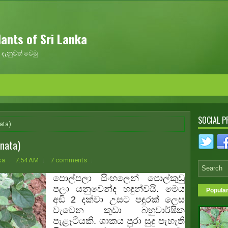
ants of Sri Lanka
දැනුවත් වෙමු
SOCIAL P
ata)
nata)
ka
7:54 AM
7 comments
පොල්පලා
සිංහලෙන් පොල්කුඩු
පලා යනුවෙන්ද හඳුන්වයි. මෙය
Popula
අඩි 2 දක්වා උසට පඳුරක් ලෙස
වැවෙන කුඩා බහුවාර්ෂික
පැළෑටියකි. ශාකය පුරා සුදු පැහැති