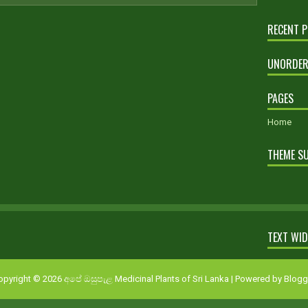
RECENT 
UNORDER
PAGES
Home
THEME S
TEXT WI
opyright ©
2026
අපේ ඔසුපැළ Medicinal Plants of Sri Lanka
| Powered by
Blogg