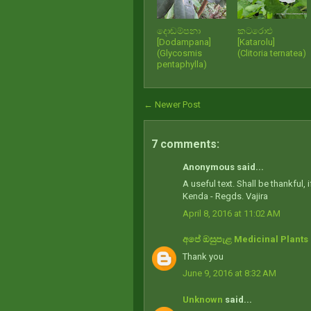
දොඬම්පනා
කටරොළු
[Dodampana]
[Katarolu]
(Glycosmis
(Clitoria ternatea)
pentaphylla)
← Newer Post
7 comments:
Anonymous said...
A useful text. Shall be thankful
Kenda - Regds. Vajira
April 8, 2016 at 11:02 AM
අපේ ඔසුපැළ Medicinal Plants 
Thank you
June 9, 2016 at 8:32 AM
Unknown
said...