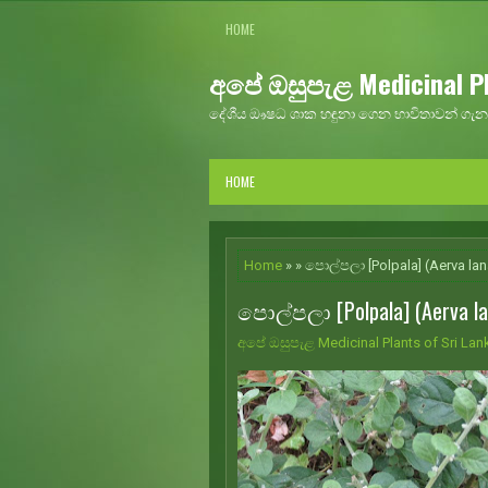
HOME
අපේ ඔසුපැළ Medicinal Pl
දේශීය ඖෂධ ශාක හඳුනා ගෙන භාවිතාවන් ගැන 
HOME
Home
» » පොල්පලා [Polpala] (Aerva lan
පොල්පලා [Polpala] (Aerva la
අපේ ඔසුපැළ Medicinal Plants of Sri Lan