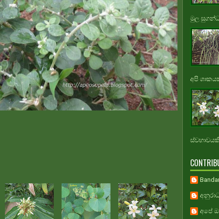
මුල සුගන්
අපි ශාකයකි
ස්වභාවයකි.
CONTRIB
Banda
අනුරාධ
අපේ ඔස