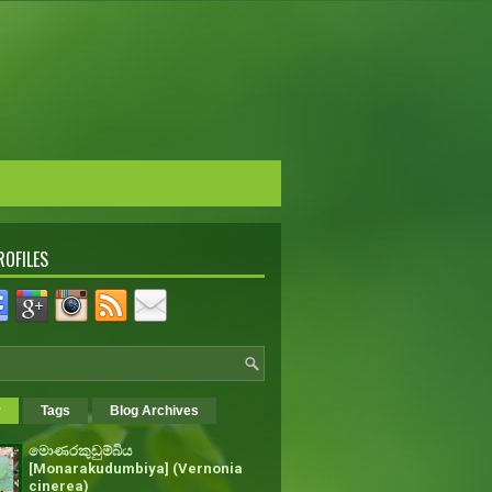
ROFILES
r
Tags
Blog Archives
මොණරකුඩුම්බිය
[Monarakudumbiya] (Vernonia
cinerea)