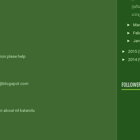
බුත්
පොල්
►
Ma
►
Feb
►
Jan
►
2015
(
ion plese help
►
2014
(
FOLLOWE
u @blogspot.com
n about nil katarolu