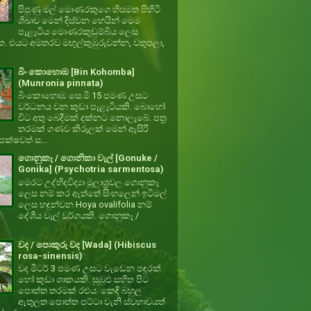
පිපුණු මල් මොණරකුගෙ හිසමත පිහිටි
ශිඛාව මෙන් දිස්වන හෙයින් මෙම
පැළෑටිය මොණරකුඩුම්බිය ලෙස
ත. එයට අමතරව මඟුල්කුඹුරුවන්න, වතුපලා,
බිං කොහොඹ [Bin Kohomba]
(Munronia pinnata)
බිංකොහොඹ සෙ.මි 15 පමණ උසට
වර්ධනය වන කුඩා පැළෑටියකි. බොහෝ
විට අතු බෙදීමක් දක්නට නොලැබේ. පත්‍ර
තරමක් ගණව කිරුලක් මෙන් ඇසිරී
ක්ෂවත් ස...
ගොනුකෑ / ගොනිකා වැල් [Gonuke /
Gonika] (Psychotria sarmentosa)
මෙරට උද්භිදවිද්‍යා මූලාශ්‍රවල ගොනුකෑ
ලෙස නම් කර ඇත්තේ සිංහලෙන් ඉටිමල්
ලෙස හඳුන්වන Hoya ovalifolia නම්
දේශීය වැල් වර්ගයකි. ගොනුකෑ /
වද / පොකුරු වද [Wada] (Hibiscus
rosa-sinensis)
වද මීටර් 3 පමණ උසට වැඩෙන පඳුරක්
හෝ කුඩා ශාකයකි. සුඹුළු සහිත පිට
පොත්ත තරමක් රළුය. කෙඳි බහුල
ඇතුලත පොත්ත පට්ටා වැනි ස්වභාවයත්