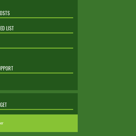
POSTS
ED LIST
UPPORT
DGET
er