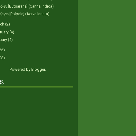
සරණ [Butsarana] (Canna indica)
පලා [Polpala] (Aerva lanata)
rch
(2)
ruary
(4)
uary
(4)
56)
98)
Powered by
Blogger
.
RS