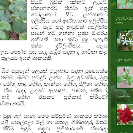
සියුම් බූවක් දක්නට ලැබේ.
ඒකාන්තරව පිහිටා ඇති පත්‍ර
ගෝලාකාර සිට ලන්සාකාර
හඳුන්වා ඇ
ඉලිප්සීය හෝ අණ්ඩාකාර ඉලිප්සීය
කො...
වේ. සෑම පත්‍ර නටුවක් අසලින්ම
පාහේ හට ගන්නා පුෂ්ප මංජරිය
ශුකියකි. ඉතා කුඩා සුදු පැහැති
පුෂ්ප ද්වීලිංගිකය. ඵලය
ෙස මෙන්ම ඔසු කැඳ සෑදීම සඳහා ද භාවිතා කළ
කුලයට අයත් ශාකයකි.
ඇත. අසම ප
ුපැන් ලෙසත් මුත්‍රාබාධ සඳහා ප්‍රත්‍යයක්ෂ
තම්බා බීමට පුරුදුව උන්හ. මුත්‍ර අඩස්සිය, මුත්‍ර
, ගුල්ම රෝග, හෘද රෝග, කාන්තා රෝග, ප්ලීහා රෝග,
නස, හිස රුදා, උගුරේ ආසාදන, පාචන, අතීසාර,
ආදී රෝග රැසකට ප්‍රතිකාර කිරීමේදී
ගොනිකා...
ිතා කරයි.
්ල සහ මුත්‍ර ගල් සඳහා මෙම සම්පූර්ණ ශාකයම තම්බා
වියළි
පොල්පලා
මල් හා කොළ ගිණිඅඟුරු මතට
ිරීම ඇදුම සඳහා ප්‍රතිකාරයකි. හිසරුදා