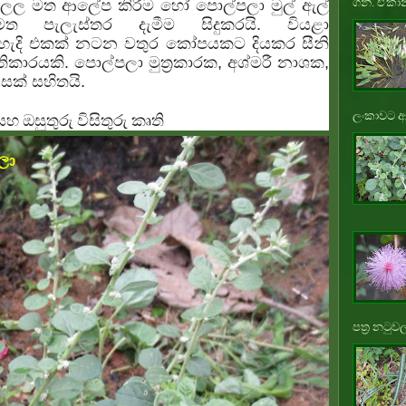
ගනී. ඒකාන
 නලල මත ආලේප කිරීම හෝ
පොල්පලා
මුල් ඇල්
පැලැස්තර දැමීම සිදුකරයි. වියළා
හැදි එකක් නටන වතුර කෝපයකට දියකර සීනි
රතිකාරයකි.
පොල්පලා
මුත්‍රකාරක, අශ්මරී නාශක,
සක් සහිතයි.
ලංකාවට ආ
සහ ඔසුතුරු විසිතුරු කෘති
පත්‍ර නටුවල