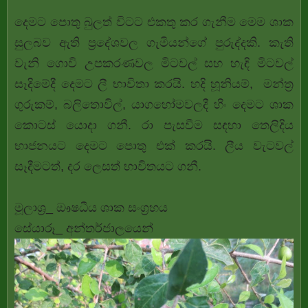
දෙමට පොතු බුලත් විටට එකතු කර ගැනීම මෙම ශාක
සුලබව ඇති ප්‍රදේශවල ගැමියන්ගේ පුරුද්දකි. කැති
වැනි ගොවි උපකරණවල මිටවල් සහ හැඳි මිටවල්
සෑදිමේදී දෙමට ලී භාවිතා කරයි. හදි හූනියම්, මන්ත්‍ර
ගුරුකම්, බලිතොවිල්, යාගහෝමවලදී හීං දෙමට ශාක
කොටස් යොදා ගනී. රා පැසවීම සඳහා තෙලිදිය
භාජනයට දෙමට පොතු එක් කරයි. ලීය වැටවල්
සෑදීමටත්, දර ලෙසත් භාවිතයට ගනී.
මූලාශ්‍ර_ ඖෂධීය ශාක සංග්‍රහය
සේයාරූ_ අන්තර්ජාලයෙන්