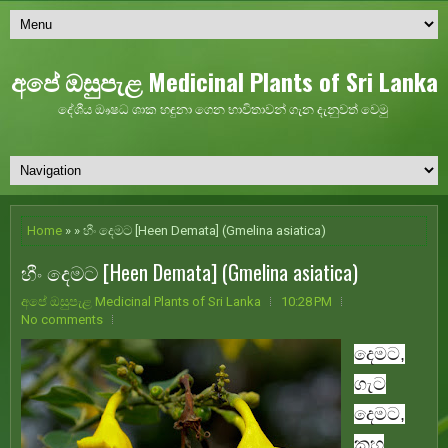
අපේ ඔසුපැළ Medicinal Plants of Sri Lanka
දේශීය ඖෂධ ශාක හඳුනා ගෙන භාවිතාවන් ගැන දැනුවත් වෙමු
Home
» » හීං දෙමට [Heen Demata] (Gmelina asiatica)
හීං දෙමට [Heen Demata] (Gmelina asiatica)
අපේ ඔසුපැළ Medicinal Plants of Sri Lanka
10:28 PM
No comments
දෙමට,
ගැට
දෙමට,
කහ