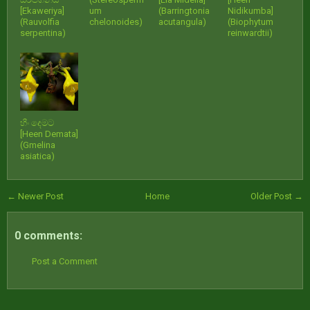
[Ekaweriya]
um
(Barringtonia
Nidikumba]
(Rauvolfia
chelonoides)
acutangula)
(Biophytum
serpentina)
reinwardtii)
හීං දෙමට
[Heen Demata]
(Gmelina
asiatica)
← Newer Post
Home
Older Post →
0 comments:
Post a Comment