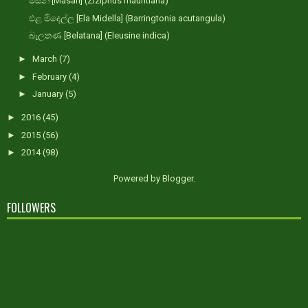
මසන් [Masan] (Ziziphus mauritiana)
එළ මිදෙල්ල [Ela Midella] (Barringtonia acutangula)
බැලතණ [Belatana] (Eleusine indica)
►
March
(7)
►
February
(4)
►
January
(5)
►
2016
(45)
►
2015
(56)
►
2014
(98)
Powered by
Blogger
.
FOLLOWERS