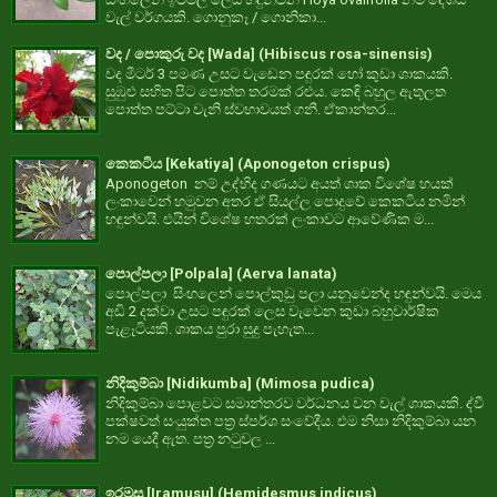
වැල් වර්ගයකි. ගොනුකෑ / ගොනිකා...
වද / පොකුරු වද [Wada] (Hibiscus rosa-sinensis)
වද මීටර් 3 පමණ උසට වැඩෙන පඳුරක් හෝ කුඩා ශාකයකි.
සුඹුළු සහිත පිට පොත්ත තරමක් රළුය. කෙඳි බහුල ඇතුලත
පොත්ත පට්ටා වැනි ස්වභාවයත් ගනී. ඒකාන්තර...
කෙකටිය [Kekatiya] (Aponogeton crispus)
Aponogeton නම් උද්භිද ගණයට අයත් ශාක විශේෂ හයක්
ලංකාවෙන් හමුවන අතර ඒ සියල්ල පොදුවේ කෙකටිය නමින්
හඳුන්වයි. එයින් විශේෂ හතරක් ලංකාවට ආවේණික ම...
පොල්පලා [Polpala] (Aerva lanata)
පොල්පලා සිංහලෙන් පොල්කුඩු පලා යනුවෙන්ද හඳුන්වයි. මෙය
අඩි 2 දක්වා උසට පඳුරක් ලෙස වැවෙන කුඩා බහුවාර්ෂික
පැළෑටියකි. ශාකය පුරා සුදු පැහැත...
නිදිකුම්බා [Nidikumba] (Mimosa pudica)
නිදිකුම්බා පොළවට සමාන්තරව වර්ධනය වන වැල් ශාකයකි. ද්වී
පක්ෂවත් සංයුක්ත පත්‍ර ස්පර්ශ සංවේදීය. එම නිසා නිදිකුම්බා යන
නම යෙදී ඇත. පත්‍ර නටුවල ...
ඉරමුසු [Iramusu] (Hemidesmus indicus)