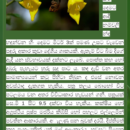
දෙමට
ආදී
නම්වලි
න්ද
හඳුන්වන හීං දෙමට මීටර් 3ක් පමණ උසට වැවෙන
පඳුරු අකාර කුඩා දේශීය ශාකයකි. ඇතැම් විට බිම දිගේ
ඇදී යන ස්වභාවයක් දක්නට ලැබේ. පොත්ත කහ හෝ
දුඹුරු පැහැයට හුරු සුදු පාට ය. කඳ දැඩි වන අතර
සාමාන්‍යයෙන් කටු පිහිටා තිබුන ද එසේ නොවන
අවස්ථාද දැකගත හැකිය. පත්‍ර තලය බොහෝ විට
පටලමය වන අතර විවිධාකාර හැඩයන් ගනී. පත්‍රයක්
සෙ.මි 1 සිට 9.5 දක්වා විය හැකිය. කක්ෂිය හෝ
අග්‍රස්ථීය පුෂ්ප මජරිය කිඹිසි හෝ පහලට එල්ලෙමින්
පවතින ආකාරයකි. අැලුණු ඝන බූවක් දරයි. දීප්තිමත්
කහ පැහැයකින් යුත් මල් අලංකාරය. හවසට පිපෙන