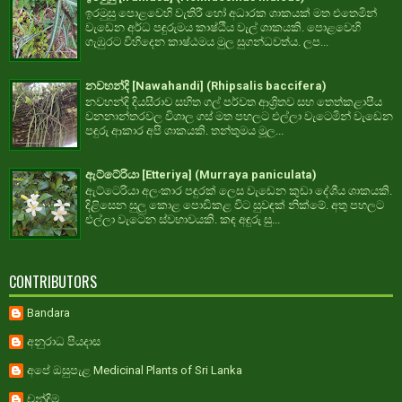
ඉරමුසු පොළවෙහි වැතිරී හෝ අධාරක ශාකයක් මත එතෙමින්
වැඩෙන අර්ධ පඳුරුමය කාෂ්ඨීය වැල් ශාකයකි. පොළවෙහි
ගැඹුරට විහිදෙන කාෂ්ඨමය මුල සුගන්ධවත්ය. ලප...
නවහන්දි [Nawahandi] (Rhipsalis baccifera)
නවහන්දි දියසීරාව සහිත ගල් පර්වත ආශ්‍රිතව සහ තෙත්කළාපීය
වනනාන්තරවල විශාල ගස් මත පහලට එල්ලා වැටෙමින් වැඩෙන
පඳුරු ආකාර අපි ශාකයකි. තන්තුමය මූල...
ඇට්ටේරියා [Etteriya] (Murraya paniculata)
ඇට්ටෙරියා අලංකාර පඳුරක් ලෙස වැඩෙන කුඩා දේශීය ශාකයකි.
දිළිසෙන සුලු කොළ පොඩිකළ විට සුවඳක් නික්මේ. අතු පහලට
එල්ලා වැටෙන ස්වභාවයකි. කඳ අඳුරු සු...
CONTRIBUTORS
Bandara
අනුරාධ පියදාස
අපේ ඔසුපැළ Medicinal Plants of Sri Lanka
චන්දිම