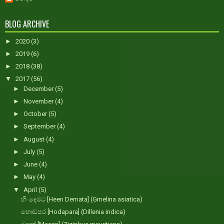
BLOG ARCHIVE
►
2020
(3)
►
2019
(6)
►
2018
(38)
▼
2017
(56)
►
December
(5)
►
November
(4)
►
October
(5)
►
September
(4)
►
August
(4)
►
July
(5)
►
June
(4)
►
May
(4)
▼
April
(5)
හීං දෙමට [Heen Demata] (Gmelina asiatica)
හොඬපර [Hodapara] (Dillenia indica)