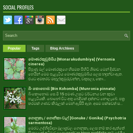
SOCIAL PROFILES
Popular
Tags
Blog Archives
මොණරකුඩුම්බිය [Monarakudumbiya] (Vernonia
cinerea)
පිපුණු මල් මොණරකුගෙ හිසමත පිහිටි ශිඛාව මෙන් දිස්වන
හෙයින් මෙම පැළෑටිය මොණරකුඩුම්බිය ලෙස හඳුන්වා ඇත.
එයට අමතරව මඟුල්කුඹුරුවන්න, වතුපලා, කො...
බිං කොහොඹ [Bin Kohomba] (Munronia pinnata)
බිංකොහොඹ සෙ.මි 15 පමණ උසට වර්ධනය වන කුඩා
පැළෑටියකි. බොහෝ විට අතු බෙදීමක් දක්නට නොලැබේ. පත්‍ර
තරමක් ගණව කිරුලක් මෙන් ඇසිරී ඇත. අසම පක්ෂවත් ස...
ගොනුකෑ / ගොනිකා වැල් [Gonuke / Gonika] (Psychotria
sarmentosa)
මෙරට උද්භිදවිද්‍යා මූලාශ්‍රවල ගොනුකෑ ලෙස නම් කර ඇත්තේ
සිංහලෙන් ඉටිමල් ලෙස හඳුන්වන Hoya ovalifolia නම් දේශීය