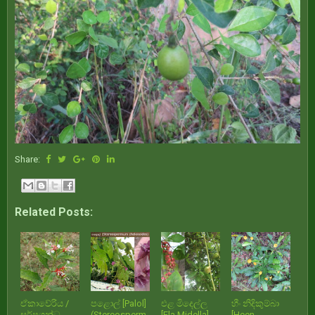
Share:
Related Posts:
ඒකාවේරිය /
පළොල් [Palol]
එළ මිදෙල්ල
හීං නිදිකුම්බා
සර්පගන්ධ
(Stereosperm
[Ela Midella]
[Heen