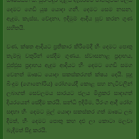
ඖෂධයන් ය. සුරංවිදුර ගුළිය ඇඹරීමේ මාත්තුවක් ලෙස
දෙමට ගෙඩි යුෂ යොදා ගනී. දෙමට සෙම නසන,
ඇදුම, කැස්ස, වේදනා, ඉදිමුම් ආදිය සුව කරන ගුණ
සහිතයි.
වණ, ක්ෂත ආදියට ප්‍රතිකාර කිරීමේදී හීං දෙමට පොතු
තැම්බූ වතුරින් සේදීම ගුණය. ස්වාසනාළ ප්‍රදාහය,
ඵුප්ඵුස ප්‍රදාහය ඇදුම ආදියට හීං දෙමට ගෙඩි සමග
වෙනත් ඖෂධ යොදා සකස්කරගත් ක්ෂය දෙයි. සුදු
බිංදුම (ගොනෝරිය) රෝගයේදී කොළ සහ නැටිවලින්
ලබාගත් සෙවලමය සාරයට ජලය මිශ්‍රකර සාදාගත්
දියරයෙන් සේදීම කරයි. සන්ධි ඉදිමීම, ථීරංග ආදී රෝග
සඳහා හීං දෙමට මුල් යොදා සකස්කර ගත් ඖෂධ ලබ
දීමත්, හීං දෙමට පොතු කහ දළු ලා කොටා මලවා
බැඳිමත් සිදු කරයි.