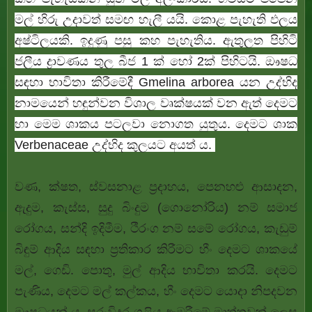
මල් හිරු උදාවත් සමඟ හැලී යයි. කොළ පැහැති ඵලය
අෂ්ටිලයකි. ඉදුණු පසු කහ පැහැතිය. ඇතුලත පිහිටි
ජලීය ද්‍රාවණය තුල බීජ 1 ක් හෝ 2ක් පිහිටයි. ඖෂධ
සඳහා භාවිතා කිරීමේදී Gmelina arborea යන උද්භිද
නාමයෙන් හඳුන්වන විශාල වෘක්ෂයක් වන ඇත් දෙමට
හා මෙම ශාකය පටලවා නොගත යුතුය. දෙමට ශාක
Verbenaceae උද්භිද කුලයට අයත් ය.
වණ, ක්ෂත, ස්වසනාළ ප්‍රදාහය, පෙනහළු ආසාදන,
ඇදුම, කැස්ස, සුදු බිංදුම (ගොනෝරිය) නම් සමාජ
රෝගය, සන්දි ඉදිමීම, ථීරංග නම් සමේ රෝගය, කැඩුම්
බිඳුම් ආදිය සඳහා ප්‍රතිකාර කිරීමට හීං දෙමට ශාකයේ
මල්, ගෙඩි. පොතු, මුල් ආදිය භාවිතා කරයි. දෙමට
පැණිය, දෙමට මල් කල්කය, හීං දෙමට යොදා නිපදවන