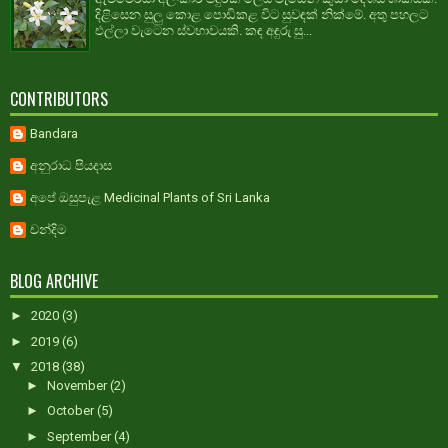
දිළිසෙන සුලු කොළ පොඩිකළ විට සුවඳක් නික්මේ. අතු පහලට
එල්ලා වැටෙන ස්වභාවයකි. කඳ අඳුරු සු...
CONTRIBUTORS
Bandara
අනුරාධ පියදාස
අපේ ඔසුපැළ Medicinal Plants of Sri Lanka
චන්දිම
BLOG ARCHIVE
►
2020
(3)
►
2019
(6)
▼
2018
(38)
►
November
(2)
►
October
(5)
►
September
(4)