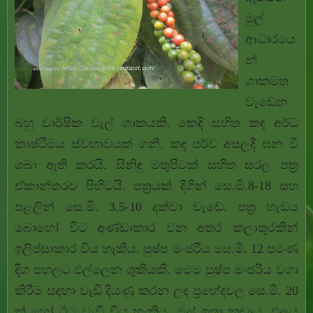
මුල්
ආධාරයෙ
න්
ශාකමත
වැඩෙන
බහු වාර්ෂික වැල් ශාකයකි. කෙඳි සහිත කඳ අර්ධ
කාෂ්ඨීමය ස්වභාවයක් ගනී. කඳ පර්ව අසලදී ඝන වී
ශඛා ඇති කරයි. සිනිඳු මතුපිටක් සහිත සරල පත්‍ර
ඒකාන්තරව පිහිටයි. පත්‍රයක් දිගින් සෙ.මි.8-18 සහ
පළලින් සෙ.මි. 3.5-10 දක්වා වැඩේ. පත්‍ර හැඩය
බොහෝ විට අණ්ඩාකාර වන අතර කලාතුරකින්
ඉලිප්සාකාර විය හැකිය. පුෂ්ප මංජරිය සෙ.මි. 12 පමණ
දිග පහලට එල්ලෙන ශුකියකි. මෙම පුෂ්ප මංජරිය වගා
කිරීම සඳහා වැඩි දියණු කරන ලද ප්‍රභේදවල සෙ.මි. 20
ක් හෝ ඊට වැඩි විය හැකිය. මල් ඉතා කුඩාය. ඵලය