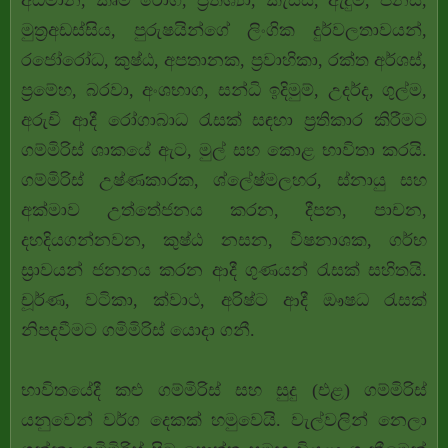
අධ්මාන, කෘමි රෝග, ප්‍රතිශ්‍යා, කැස්ස, ඇදුම, පීනස,
මුත්‍රඅඩස්සිය, පුරුෂයින්ගේ ලිංගික දුර්වලතාවයන්,
රජෝරෝධ, කුෂ්ඨ, අපතානක, ප්‍රවාහිකා, රක්ත අර්ශස්,
ප්‍රමේහ, බරවා, අංශභාග, සන්ධි ඉදිමුම්, උදර්ද, ගුල්ම,
අරුචි ආදී රෝගාබාධ රැසක් සඳහා ප්‍රතිකාර කිරීමට
ගම්මිරිස් ශාකයේ ඇට, මුල් සහ කොළ භාවිතා කරයි.
ගම්මිරිස් උෂ්ණකාරක, ශ්ලේෂ්මලහර, ස්නායු සහ
අක්මාව උත්තේජනය කරන, දීපන, පාචන,
දහදියගන්නවන, කුෂ්ඨ නසන, විෂනාශක, ගර්භ
ස්‍රාවයන් ජනනය කරන ආදී ගුණයන් රැසක් සහිතයි.
චූර්ණ, වටිකා, ක්වාථ, අරිෂ්ට ආදී ඖෂධ රැසක්
නිපදවීමට ගමිමිරිස් යොදා ගනී.
භාවිතයේදී කළු ගම්මිරිස් සහ සුදු (එළ) ගම්මිරිස්
යනුවෙන් වර්ග දෙකක් හමුවෙයි. වැල්වලින් නෙලා