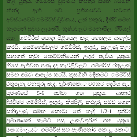
කළ යුතුය. ගම්මිරිස් චූර්ණය කස්තුරි සමඟ බීමෙන්
නින්ද ඇති වේ. ප්‍රතිශ්‍යාවට හටගත්
අවස්ථාවේම ගම්මිරිස් චූර්ණය, උක් හකුරු, දීකිරි සමඟ
කෑමෙන් සුවය ලැබෙයි. කුෂ්ඨවලට මනොසීල, හිරියල්
සහ
ගම්මිරිස් යොදා පිළියෙල කළ තෛලය ආලේප
කරයි. සෙම්ගෙඩිවලට ගම්මිරිස්, ඉඟුරු, සුදුලූණු තලා
සාදාගත් කුඩා පොට්ටනියෙන් උගුර තැවිය යුතුය.
හිසේ ඇතිවන පණු දද කැවිලිවලට ගම්මිරිස් රතුලූණු
සමඟ අඹරා ආලේප කරයි. කුසගිනි මදිකමට ගම්මිරිස්
රතුපැහැ වනතුරු බැද, චූර්ණකොට වරකට මදටිය ඇට
ප්‍රමණයේ 5-6 දක්වා ගත යුතුය. ආහාර
දිරවීමට ගම්මිරිස්, ඉඟුරු, තිප්පිලි, කළුදුරු සමව ගෙන
සහිඳලුණු සමඟ කොටා තේ හැඳි 1/2-1 දක්වා
ප්‍රමාණයක් කෑමට පසු උණුවතුරින් ගත යුතුය.
සෙංගමාලයට ගම්මිරිස් සහ පැණිතෝර කොළ කොටා