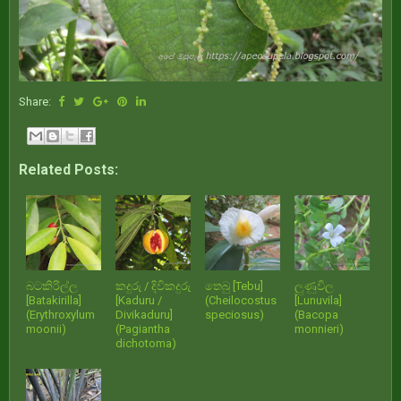
Share:
Related Posts:
බටකිරිල්ල
කදුරු / දිවිකදුරු
තෙබු [Tebu]
ලුණුවිල
[Batakirilla]
[Kaduru /
(Cheilocostus
[Lunuvila]
(Erythroxylum
Divikaduru]
speciosus)
(Bacopa
moonii)
(Pagiantha
monnieri)
dichotoma)