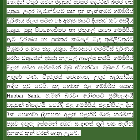
හොඳින් වතුර සමඟ මිශ්‍රකර දවසට දෙවරක් බීමට ගත
යුතුය. උගුර බැරැන්ඩියට සහ දත් කැක්කුමට ගම්මිරිස්
චූර්ණය ජලය සමඟ 1:8 අනුපාතයට දියකර කට සේදීය
යුතුය. මුත්‍ර පිටනොවීමට හා මුත්‍රගල් සඳහා ගම්මිරිස්
ඇට චූර්ණය හා පුස්කර කබලේ බැද තුඹිලිවතුරට
මිශ්‍රකර පානය කළ යුතුය. හිසරදයට ගම්මිරිස් චූර්ණය
රෝස වතුරෙන් අඹරා නලලේ ආලේප කරයි. ගම්මිරිස්
බුලත් සමඟ සැපීමෙන් මුඛ දුර්ගන්ධය, මුඛයේ වණ,
උගුරේ වණ, විදුරුමස් වේදනාව, උගුර බැරැන්ඩිය
ආදිය සුව වෙයි. සුදු හෙවත් එළ ගම්මිරිස් යොදා
Hubbai Sahfa නමින් බරවා රෝගයට ප්‍රතිඵලදායී
ඔසුවක් නිපදවයි. මෙහිදී එළ ගම්මිරිස්, එළකිරිවල දින
3ක් පොඟවා (දිනපතා අලුත් එළකිරි මාරු කරමින්)
පසුව ඉඟුරු ඉස්මෙන් අඹරා සාදාගත් ගුලි එක බැගින්
දිනකට තුන් වරක් දෙනු ලැබේ.