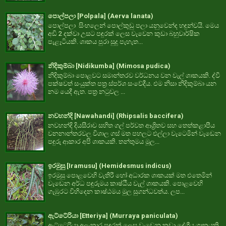
පොල්පලා [Polpala] (Aerva lanata)
පොල්පලා සිංහලෙන් පොල්කුඩු පලා යනුවෙන්ද හඳුන්වයි. මෙය
අඩි 2 දක්වා උසට පඳුරක් ලෙස වැවෙන කුඩා බහුවාර්ෂික
පැළෑටියකි. ශාකය පුරා සුදු පැහැත...
නිදිකුම්බා [Nidikumba] (Mimosa pudica)
නිදිකුම්බා පොළවට සමාන්තරව වර්ධනය වන වැල් ශාකයකි. ද්වී
පක්ෂවත් සංයුක්ත පත්‍ර ස්පර්ශ සංවේදීය. එම නිසා නිදිකුම්බා යන
නම යෙදී ඇත. පත්‍ර නටුවල ...
නවහන්දි [Nawahandi] (Rhipsalis baccifera)
නවහන්දි දියසීරාව සහිත ගල් පර්වත ආශ්‍රිතව සහ තෙත්කළාපීය
වනනාන්තරවල විශාල ගස් මත පහලට එල්ලා වැටෙමින් වැඩෙන
පඳුරු ආකාර අපි ශාකයකි. තන්තුමය මූල...
ඉරමුසු [Iramusu] (Hemidesmus indicus)
ඉරමුසු පොළවෙහි වැතිරී හෝ අධාරක ශාකයක් මත එතෙමින්
වැඩෙන අර්ධ පඳුරුමය කාෂ්ඨීය වැල් ශාකයකි. පොළවෙහි
ගැඹුරට විහිදෙන කාෂ්ඨමය මුල සුගන්ධවත්ය. ලප...
ඇට්ටේරියා [Etteriya] (Murraya paniculata)
ඇට්ටෙරියා අලංකාර පඳුරක් ලෙස වැඩෙන කුඩා දේශීය ශාකයකි.