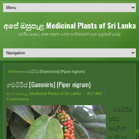
අපේ ඔසුපැළ Medicinal Plants of Sri Lanka
දේශීය ඖෂධ ශාක හඳුනා ගෙන භාවිතාවන් ගැන දැනුවත් වෙමු
Home
» » ගම්මිරිස් [Gammiris] (Piper nigrum)
ගම්මිරිස් [Gammiris] (Piper nigrum)
අපේ ඔසුපැළ Medicinal Plants of Sri Lanka
8:27 AM
3 comments
ගම්මිරිස්
පර්ව
අසලින්
ඇතිවන