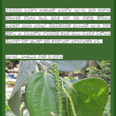
ගම්මිරිස් වටිනා ඖෂයක් මෙන්ම ලොව පුරා ආහාර
පිසීමේදී ඒවාට සැර, සුවඳ සහ රස එකතු කිරීමට
යොදන ප්‍රමුඛ පෙලේ පිසුම්කාරක ද්‍රව්‍යයක් ලෙස ඉතා
ප්‍රකට ය. එමෙන්ම ගම්මිරිස් අපේ රටට විදේශ විනිමය
රැගෙන එන ප්‍රධාන සුළු අපනයන භොගයක්ද වේ.
මූලාශ්‍ර_ ඖෂධීය ශාක සංග්‍රහය