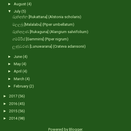
►
August
(4)
▼
July
(5)
රුක්අත්න [Rukattana] (Alstonia scholaris)
මලලබු [Malalabu] (Piper umbellatum)
රුක්අඟුණ [Rukaguna] (Alangium salviifolium)
ගම්මිරිස් [Gammiris] (Piper nigrum)
ලුණුවරණ [Lunuwarana] (Crateva adansonii)
►
June
(4)
►
May
(4)
►
April
(4)
►
March
(4)
►
February
(2)
►
2017
(56)
►
2016
(45)
►
2015
(56)
►
2014
(98)
Powered by
Blogger
.