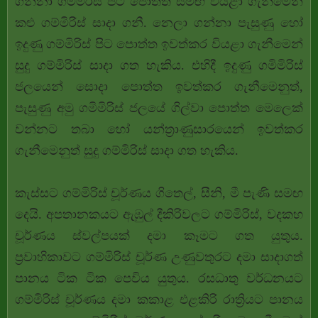
ගන්නා ගමිමිරිස් පිට පොත්ත සමඟ වියළා ගැනීමෙන්
කළු ගම්මිරිස් සාදා ගනී. නෙලා ගන්නා පැසුණු හෝ
ඉදුණු ගම්මිරිස් පිට පොත්ත ඉවත්කර වියළා ගැනීමෙන්
සුදු ගම්මිරිස් සාදා ගත හැකිය. එහිදී ඉදුණු ගමිමිරිස්
ජලයෙන් සොදා පොත්ත ඉවත්කර ගැනීමෙනුත්,
පැසුණු අමු ගමිමිරිස් ජලයේ ගිල්වා පොත්ත මෙලෙක්
වන්නට තබා හෝ යන්ත්‍රාණුසාරයෙන් ඉවත්කර
ගැනීමෙනුත් සුදු ගම්මිරිස් සාදා ගත හැකිය.
කැස්සට ගම්මිරිස් චූර්ණය ගිතෙල්, සීනි, මී පැණි සමඟ
දෙයි. අපතානකයට ඇඹුල් දීකිරිවලට ගම්මිරිස්, වදකහ
චූර්ණය ස්වල්පයක් දමා කෑමට ගත යුතුය.
ප්‍රවාහිකාවට ගම්මිරිස් චූර්ණ උණුවතුරට දමා සාදාගත්
පානය ටික ටික පෙවිය යුතුය. රසධාතු වර්ධනයට
ගම්මිරිස් චූර්ණය දමා කකාළ එළකිරි රාත්‍රියට පානය