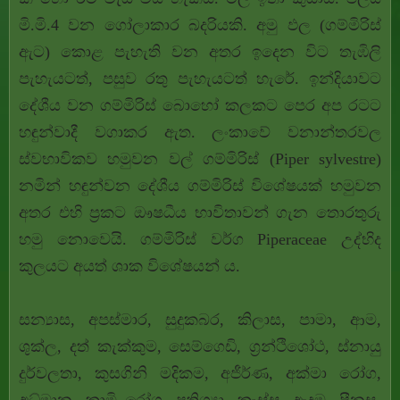
මි.මි.4 වන ගෝලාකාර බදරියකි. අමු ඵල (ගම්මිරිස්
ඇට) කොළ පැහැති වන අතර ඉදෙන විට තැඹිලි
පැහැයටත්, පසුව රතු පැහැයටත් හැරේ. ඉන්දියාවට
දේශීය වන ගම්මිරිස් බොහෝ කලකට පෙර අප රටට
හඳුන්වාදී වගාකර ඇත. ලංකාවේ වනාන්තරවල
ස්වභාවිකව හමුවන වල් ගම්මිරිස් (Piper sylvestre)
නමින් හඳුන්වන දේශීය ගම්මිරිස් විශේෂයක් හමුවන
අතර එහි ප්‍රකට ඖෂධීය භාවිතාවන් ගැන තොරතුරු
හමු නොවෙයි. ගම්මිරිස් වර්ග Piperaceae උද්භිද
කුලයට අයත් ශාක විශේෂයන් ය.
සන්‍යාස, අපස්මාර, සුදුකබර, කිලාස, පාමා, ආම,
ශුක්ල, දත් කැක්කුම, සෙම්ගෙඩි, ග්‍රන්ථිශෝථ, ස්නායු
දුර්වලතා, කුසගිනි මදිකම, අජීර්ණ, අක්මා රෝග,