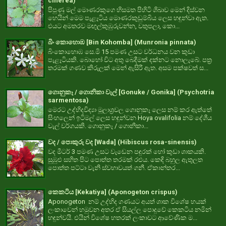
cinerea)
පිපුණු මල් මොණරකුගෙ හිසමත පිහිටි ශිඛාව මෙන් දිස්වන
හෙයින් මෙම පැළෑටිය මොණරකුඩුම්බිය ලෙස හඳුන්වා ඇත.
එයට අමතරව මඟුල්කුඹුරුවන්න, වතුපලා, කො...
බිං කොහොඹ [Bin Kohomba] (Munronia pinnata)
බිංකොහොඹ සෙ.මි 15 පමණ උසට වර්ධනය වන කුඩා
පැළෑටියකි. බොහෝ විට අතු බෙදීමක් දක්නට නොලැබේ. පත්‍ර
තරමක් ගණව කිරුලක් මෙන් ඇසිරී ඇත. අසම පක්ෂවත් ස...
ගොනුකෑ / ගොනිකා වැල් [Gonuke / Gonika] (Psychotria
sarmentosa)
මෙරට උද්භිදවිද්‍යා මූලාශ්‍රවල ගොනුකෑ ලෙස නම් කර ඇත්තේ
සිංහලෙන් ඉටිමල් ලෙස හඳුන්වන Hoya ovalifolia නම් දේශීය
වැල් වර්ගයකි. ගොනුකෑ / ගොනිකා...
වද / පොකුරු වද [Wada] (Hibiscus rosa-sinensis)
වද මීටර් 3 පමණ උසට වැඩෙන පඳුරක් හෝ කුඩා ශාකයකි.
සුඹුළු සහිත පිට පොත්ත තරමක් රළුය. කෙඳි බහුල ඇතුලත
පොත්ත පට්ටා වැනි ස්වභාවයත් ගනී. ඒකාන්තර...
කෙකටිය [Kekatiya] (Aponogeton crispus)
Aponogeton නම් උද්භිද ගණයට අයත් ශාක විශේෂ හයක්
ලංකාවෙන් හමුවන අතර ඒ සියල්ල පොදුවේ කෙකටිය නමින්
හඳුන්වයි. එයින් විශේෂ හතරක් ලංකාවට ආවේණික ම...