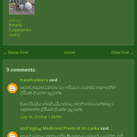
කෙටල
[Ketala]
(Lagenandra
ovata)
← Newer Post
Home
Older Post →
3 comments:
travelnadeera
said...
සඳරාජ,ඉරුරාජ,වනරාජ වල හරියටම වෙනස්ව හඳුනාගන්න
ලිපියක් ලියන්න පුලුවන්ඳ
දියබේරිය,දිය බෙරලිය,දිය හබරල,ජපන් ජබර වෙන්කරලා
හඳුනාගන්න ලිපියක් ලියන්න පුලුවන්ඳ
July 16, 2018 at 1:38 PM
අපේ ඔසුපැළ Medicinal Plants of Sri Lanka
said...
අපගේ ඔසුපැළ හඳුනා ගනිමු fb සමූහයට සම්බන්ධ වෙන්න. එහි