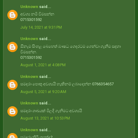
Unknown
said...
අවශ්‍ය නමි විමසන්න
0715301592
July 14, 2021 at 9:31 PM
Unknown
said...
ඔිනැම ⁣සිංහළ බෙහෙත් ඹෟෂධ ගෙදරටම ගෙන්වා ගැනීම සදහා
විමසන්න.
0715301592
August 1, 2021 at 4:08 PM
Unknown
said...
සමදරා පොතු අවශ්‍යයි හැකිනම් ලබාදෙන්න 0766354657
August 5, 2021 at 9:20 AM
Unknown
said...
සමදරා ශාඛයක් මිලදි ගැනිමට අවශ්‍යයි
August 13, 2021 at 10:53 PM
Unknown
said...
සමදරා කිරි ගසක්ද?