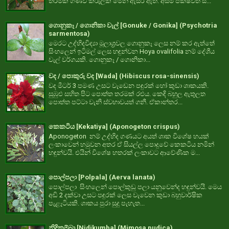
තරමක් ගණව කිරුලක් මෙන් ඇසිරී ඇත. අසම පක්ෂවත් ස...
ගොනුකෑ / ගොනිකා වැල් [Gonuke / Gonika] (Psychotria
sarmentosa)
මෙරට උද්භිදවිද්‍යා මූලාශ්‍රවල ගොනුකෑ ලෙස නම් කර ඇත්තේ
සිංහලෙන් ඉටිමල් ලෙස හඳුන්වන Hoya ovalifolia නම් දේශීය
වැල් වර්ගයකි. ගොනුකෑ / ගොනිකා...
වද / පොකුරු වද [Wada] (Hibiscus rosa-sinensis)
වද මීටර් 3 පමණ උසට වැඩෙන පඳුරක් හෝ කුඩා ශාකයකි.
සුඹුළු සහිත පිට පොත්ත තරමක් රළුය. කෙඳි බහුල ඇතුලත
පොත්ත පට්ටා වැනි ස්වභාවයත් ගනී. ඒකාන්තර...
කෙකටිය [Kekatiya] (Aponogeton crispus)
Aponogeton නම් උද්භිද ගණයට අයත් ශාක විශේෂ හයක්
ලංකාවෙන් හමුවන අතර ඒ සියල්ල පොදුවේ කෙකටිය නමින්
හඳුන්වයි. එයින් විශේෂ හතරක් ලංකාවට ආවේණික ම...
පොල්පලා [Polpala] (Aerva lanata)
පොල්පලා සිංහලෙන් පොල්කුඩු පලා යනුවෙන්ද හඳුන්වයි. මෙය
අඩි 2 දක්වා උසට පඳුරක් ලෙස වැවෙන කුඩා බහුවාර්ෂික
පැළෑටියකි. ශාකය පුරා සුදු පැහැත...
නිදිකුම්බා [Nidikumba] (Mimosa pudica)