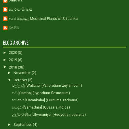
Bandara
අනුරාධ පියදාස
අපේ ඔසුපැළ Medicinal Plants of Sri Lanka
චන්දිම
BLOG ARCHIVE
►
2020
(3)
►
2019
(6)
▼
2018
(38)
►
November
(2)
▼
October
(5)
වල්ලූණු [Wallunu] (Pancratium zeylanicum)
පඹ [Pamba] (Lygodium flexuosum)
හරංකහ [Harankaha] (Curcuma zedoaria)
සමදරා [Samadara] (Quassia indica)
උල්වැරණිය [Ulweraniya] (Hedyotis neesiana)
►
September
(4)