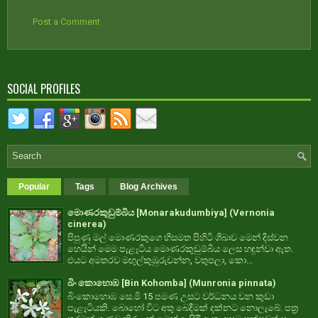
Post a Comment
SOCIAL PROFILES
Popular
Tags
Blog Archives
මොණරකුඩුම්බිය [Monarakudumbiya] (Vernonia
cinerea)
පිපුණු මල් මොණරකුගෙ හිසමත පිහිටි ශිඛාව මෙන් දිස්වන
හෙයින් මෙම පැළෑටිය මොණරකුඩුම්බිය ලෙස හඳුන්වා ඇත.
එයට අමතරව මඟුල්කුඹුරුවන්න, වතුපලා, කො...
බිං කොහොඹ [Bin Kohomba] (Munronia pinnata)
බිංකොහොඹ සෙ.මි 15 පමණ උසට වර්ධනය වන කුඩා
පැළෑටියකි. බොහෝ විට අතු බෙදීමක් දක්නට නොලැබේ. පත්‍ර