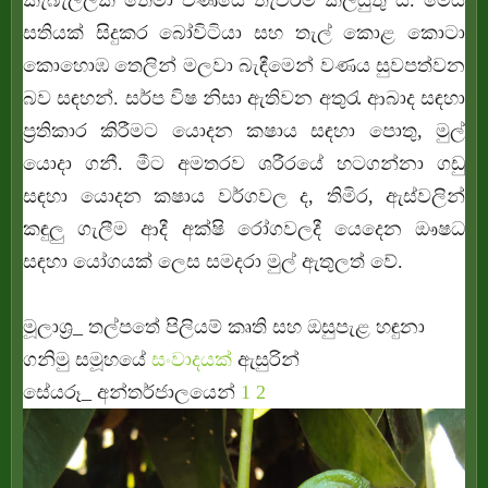
කැබැල්ලක් තෙමා වණයේ තැවරීම කලයුතු ය. මෙය
සතියක් සිදුකර බෝවිටියා සහ තැල් කොළ කොටා
කොහොඹ තෙලින් මලවා බැඳීමෙන් වණය සුවපත්වන
බව සඳහන්. සර්ප විෂ නිසා ඇතිවන අතුරැ ආබාද සඳහා
ප්‍ර‍තිකාර කිරීමට යොදන කෂාය සඳහා පොතු, මුල්
යොදා ගනී. මීට අමතරව ශරීරයේ හටගන්නා ගඩු
සඳහා යොදන කෂාය වර්ගවල ද, තිමිර, ඇස්වලින්
කඳුලු ගැලීම ආදී අක්ෂි රෝගවලදී යෙදෙන ඖෂධ
සඳහා යෝගයක් ලෙස සමදරා මුල් ඇතුලත් වේ.
මූලාශ්‍ර‍_ තල්පතේ පිලියම් කෘති සහ ඔසුපැළ හඳුනා
ගනිමු සමූහයේ
සංවාදයක්
ඇසුරින්
සේයරූ_ අන්තර්ජාලයෙන්
1
2