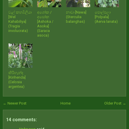
වැල් කහඹිලියා
අශෝක /
නාවා [Nawa]
පොල්පලා
[Wel
අසෝක
(Sterculia
[Polpala]
Kahabiliya]
[Ashoka /
balanghas)
(Aerva lanata)
(Tragia
Asoka]
involucrata)
(Saraca
asoca)
කිරිහැන්ද
[Kirihenda]
(Celosia
argentea)
← Newer Post
Home
Older Post →
14 comments: