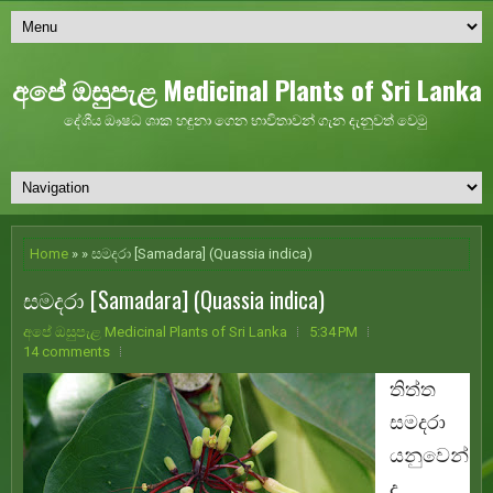
අපේ ඔසුපැළ Medicinal Plants of Sri Lanka
දේශීය ඖෂධ ශාක හඳුනා ගෙන භාවිතාවන් ගැන දැනුවත් වෙමු
Home
» » සමදරා [Samadara] (Quassia indica)
සමදරා [Samadara] (Quassia indica)
අපේ ඔසුපැළ Medicinal Plants of Sri Lanka
5:34 PM
14 comments
තිත්ත
සමදරා
යනුවෙන්
ද