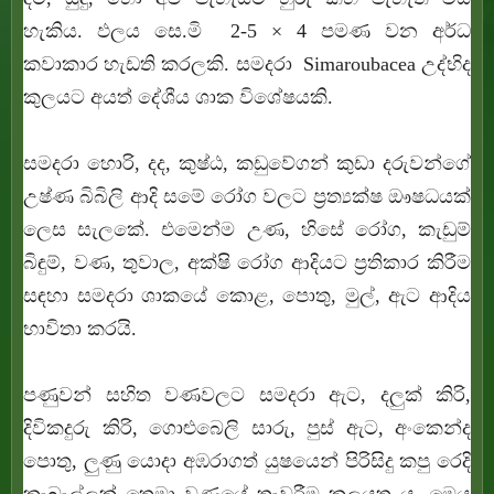
හැකිය. ඵලය සෙ.මි 2-5 × 4 පමණ වන අර්ධ
කවාකාර හැඩති කරලකි. සමදරා Simaroubacea උද්භිද
කුලයට අයත් දේශීය ශාක විශේෂයකි.
සමදරා හොරි, දද, කුෂ්ඨ, කඩුවේගන් කුඩා දරුවන්ගේ
උෂ්ණ බිබිලි ආදි සමේ රෝග වලට ප්‍රත්‍යක්ෂ ඖෂධයක්
ලෙස සැලකේ. එමෙන්ම උණ, හිසේ රෝග, කැඩුම්
බිඳුම්, වණ, තුවාල, අක්ෂි රෝග ආදියට ප්‍ර‍තිකාර කිරීම
සඳහා සමදරා ශාකයේ කොළ, පොතු, මුල්, ඇට ආදිය
භාවිතා කරයි.
පණුවන් සහිත වණවලට
සමදරා ඇට,
දලුක් කිරි,
දිවිකදුරු කිරි, ගොළුබෙලි සාරු, පුස් ඇට, අංකෙන්ද
පොතු, ලුණු යොදා අඹරාගත් යුෂයෙන් පිරිසිදු කපු රෙදි