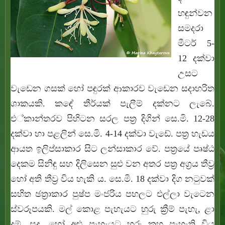
හඳුන්වන
සමදරා
මීටර් 5-
12 දක්වා
උසට
වැඩෙන ගසක් හෝ පඳුරක් ආකාරව වැඩෙන සදාහරිත
ශාකයකි. කඳේ තීර්යක් පැලීම් දක්නට ලැබේ.
එ්කාන්තරව පිහිටන සරල පත්‍ර‍ දිගින් සෙ.මි. 12-28
දක්වා හා පළලින් සෙ.මි. 4-14 දක්වා වැඩේ. පත්‍ර හැඩය
ආයත ඉලිප්සාකාර සිට ලන්සාකාර වේ. පත්‍රයේ පෘෂ්ඨ
දෙකම සිනිඳු සහ දිලිසෙන සුළු වන අතර පත්‍ර අග්‍රය තීව්‍ර
හෝ අති තීව්‍ර විය හැකි ය. සෙ.මි. 18 දක්වා දිග නටුවක්‍
සහිත ඡත්‍රාකාර පුෂ්ප මංජරිය පහලට එල්ලා වැටෙන
ස්වරූපයකි. මල් කොළ පැහැයට හුරු ක්‍රීම් පැහැ, ළා
දම්, සුදු, හෝ අළු පැහැයට හුරු කහ පැහැති විය