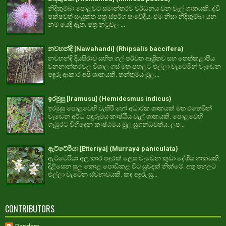
නිදිකුම්බා පොළවට සමාන්තරව වර්ධනය වන වැල් ශාකයකි. ද්වී
පක්ෂවත් සංයුක්ත පත්‍ර ස්පර්ශ සංවේදීය. එම නිසා නිදිකුම්බා යන
නම යෙදී ඇත. පත්‍ර නටුවල ...
නවහන්දි [Nawahandi] (Rhipsalis baccifera)
නවහන්දි දියසීරාව සහිත ගල් පර්වත ආශ්‍රිතව සහ තෙත්කළාපීය
වනනාන්තරවල විශාල ගස් මත පහලට එල්ලා වැටෙමින් වැඩෙන
පඳුරු ආකාර අපි ශාකයකි. තන්තුමය මූල...
ඉරමුසු [Iramusu] (Hemidesmus indicus)
ඉරමුසු පොළවෙහි වැතිරී හෝ අධාරක ශාකයක් මත එතෙමින්
වැඩෙන අර්ධ පඳුරුමය කාෂ්ඨීය වැල් ශාකයකි. පොළවෙහි
ගැඹුරට විහිදෙන කාෂ්ඨමය මුල සුගන්ධවත්ය. ලප...
ඇට්ටේරියා [Etteriya] (Murraya paniculata)
ඇට්ටෙරියා අලංකාර පඳුරක් ලෙස වැඩෙන කුඩා දේශීය ශාකයකි.
දිළිසෙන සුලු කොළ පොඩිකළ විට සුවඳක් නික්මේ. අතු පහලට
එල්ලා වැටෙන ස්වභාවයකි. කඳ අඳුරු සු...
CONTRIBUTORS