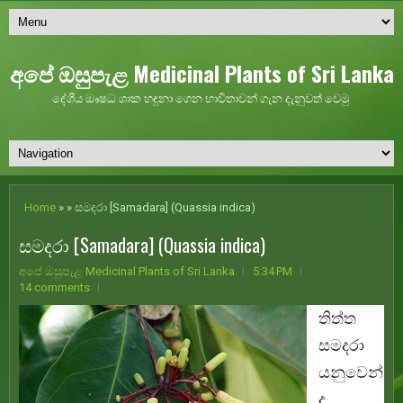
අපේ ඔසුපැළ Medicinal Plants of Sri Lanka
දේශීය ඖෂධ ශාක හඳුනා ගෙන භාවිතාවන් ගැන දැනුවත් වෙමු
Home
» » සමදරා [Samadara] (Quassia indica)
සමදරා [Samadara] (Quassia indica)
අපේ ඔසුපැළ Medicinal Plants of Sri Lanka
5:34 PM
14 comments
තිත්ත
සමදරා
යනුවෙන්
ද