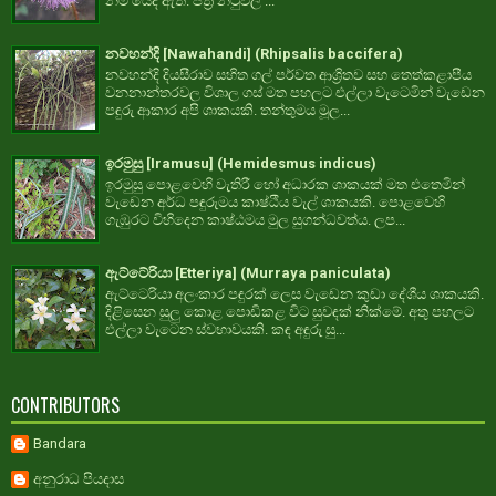
නම යෙදී ඇත. පත්‍ර නටුවල ...
නවහන්දි [Nawahandi] (Rhipsalis baccifera)
නවහන්දි දියසීරාව සහිත ගල් පර්වත ආශ්‍රිතව සහ තෙත්කළාපීය
වනනාන්තරවල විශාල ගස් මත පහලට එල්ලා වැටෙමින් වැඩෙන
පඳුරු ආකාර අපි ශාකයකි. තන්තුමය මූල...
ඉරමුසු [Iramusu] (Hemidesmus indicus)
ඉරමුසු පොළවෙහි වැතිරී හෝ අධාරක ශාකයක් මත එතෙමින්
වැඩෙන අර්ධ පඳුරුමය කාෂ්ඨීය වැල් ශාකයකි. පොළවෙහි
ගැඹුරට විහිදෙන කාෂ්ඨමය මුල සුගන්ධවත්ය. ලප...
ඇට්ටේරියා [Etteriya] (Murraya paniculata)
ඇට්ටෙරියා අලංකාර පඳුරක් ලෙස වැඩෙන කුඩා දේශීය ශාකයකි.
දිළිසෙන සුලු කොළ පොඩිකළ විට සුවඳක් නික්මේ. අතු පහලට
එල්ලා වැටෙන ස්වභාවයකි. කඳ අඳුරු සු...
CONTRIBUTORS
Bandara
අනුරාධ පියදාස