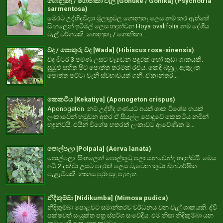
ගොනුකෑ / ගොනිකා වැල් [Gonuke / Gonika] (Psychotria
sarmentosa)
මෙරට උද්භිදවිද්‍යා මූලාශ්‍රවල ගොනුකෑ ලෙස නම් කර ඇත්තේ
සිංහලෙන් ඉටිමල් ලෙස හඳුන්වන Hoya ovalifolia නම් දේශීය
වැල් වර්ගයකි. ගොනුකෑ / ගොනිකා...
වද / පොකුරු වද [Wada] (Hibiscus rosa-sinensis)
වද මීටර් 3 පමණ උසට වැඩෙන පඳුරක් හෝ කුඩා ශාකයකි.
සුඹුළු සහිත පිට පොත්ත තරමක් රළුය. කෙඳි බහුල ඇතුලත
පොත්ත පට්ටා වැනි ස්වභාවයත් ගනී. ඒකාන්තර...
කෙකටිය [Kekatiya] (Aponogeton crispus)
Aponogeton නම් උද්භිද ගණයට අයත් ශාක විශේෂ හයක්
ලංකාවෙන් හමුවන අතර ඒ සියල්ල පොදුවේ කෙකටිය නමින්
හඳුන්වයි. එයින් විශේෂ හතරක් ලංකාවට ආවේණික ම...
පොල්පලා [Polpala] (Aerva lanata)
පොල්පලා සිංහලෙන් පොල්කුඩු පලා යනුවෙන්ද හඳුන්වයි. මෙය
අඩි 2 දක්වා උසට පඳුරක් ලෙස වැවෙන කුඩා බහුවාර්ෂික
පැළෑටියකි. ශාකය පුරා සුදු පැහැත...
නිදිකුම්බා [Nidikumba] (Mimosa pudica)
නිදිකුම්බා පොළවට සමාන්තරව වර්ධනය වන වැල් ශාකයකි. ද්වී
පක්ෂවත් සංයුක්ත පත්‍ර ස්පර්ශ සංවේදීය. එම නිසා නිදිකුම්බා යන