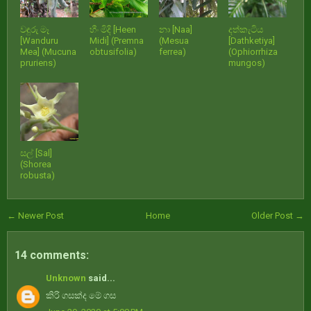
වඳුරු මෑ
හීං මිදි [Heen
නා [Naa]
දත්කැටිය
[Wanduru
Midi] (Premna
(Mesua
[Dathketiya]
Mea] (Mucuna
obtusifolia)
ferrea)
(Ophiorrhiza
pruriens)
mungos)
සල් [Sal]
(Shorea
robusta)
← Newer Post
Home
Older Post →
14 comments:
Unknown
said...
කිරි ගසක්ද මේ ගස