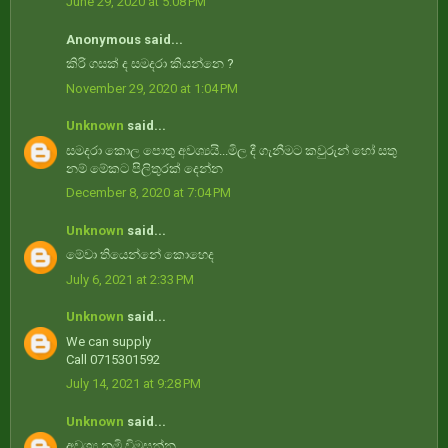
June 29, 2020 at 5:08 PM
Anonymous said...
කිරි ගසක් ද සමදරා කියන්නෙ ?
November 29, 2020 at 1:04 PM
Unknown
said...
සමදරා කොල පොතු අවශ්‍යයි...මිල දී ගැනීමට කවුරුන් හෝ සතු
නම් මේකට පිලිතුරක් දෙන්න
December 8, 2020 at 7:04 PM
Unknown
said...
මේවා තියෙන්නේ කොහෙද
July 6, 2021 at 2:33 PM
Unknown
said...
We can supply
Call 0715301592
July 14, 2021 at 9:28 PM
Unknown
said...
අවශ්‍ය නමි විමසන්න