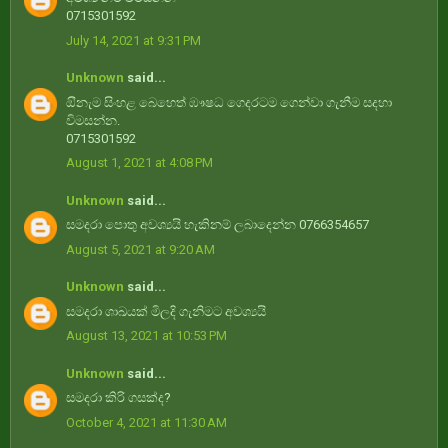
0715301592
July 14, 2021 at 9:31 PM
Unknown
said...
ඔිනැම ⁣සිංහළ බෙහෙත් ඹෟෂධ ගෙදරටම ගෙන්වා ගැනීම සදහා
විමසන්න.
0715301592
August 1, 2021 at 4:08 PM
Unknown
said...
සමදරා පොතු අවශ්‍යයි හැකිනම් ලබාදෙන්න 0766354657
August 5, 2021 at 9:20 AM
Unknown
said...
සමදරා ශාඛයක් මිලදි ගැනිමට අවශ්‍යයි
August 13, 2021 at 10:53 PM
Unknown
said...
සමදරා කිරි ගසක්ද?
October 4, 2021 at 11:30 AM