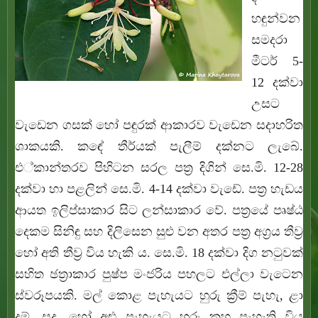
හඳුන්වන
සමදරා
මීටර් 5-
12 දක්වා
උසට
වැඩෙන ගසක් හෝ පඳුරක් ආකාරව වැඩෙන සදාහරිත
ශාකයකි. කඳේ තීර්යක් පැලීම් දක්නට ලැබේ.
එ්කාන්තරව පිහිටන සරල පත්‍ර‍ දිගින් සෙ.මි. 12-28
දක්වා හා පළලින් සෙ.මි. 4-14 දක්වා වැඩේ. පත්‍ර හැඩය
ආයත ඉලිප්සාකාර සිට ලන්සාකාර වේ. පත්‍රයේ පෘෂ්ඨ
දෙකම සිනිඳු සහ දිලිසෙන සුළු වන අතර පත්‍ර අග්‍රය තීව්‍ර
හෝ අති තීව්‍ර විය හැකි ය. සෙ.මි. 18 දක්වා දිග නටුවක්‍
සහිත ඡත්‍රාකාර පුෂ්ප මංජරිය පහලට එල්ලා වැටෙන
ස්වරූපයකි. මල් කොළ පැහැයට හුරු ක්‍රීම් පැහැ, ළා
දම්, සුදු, හෝ අළු පැහැයට හුරු කහ පැහැති විය