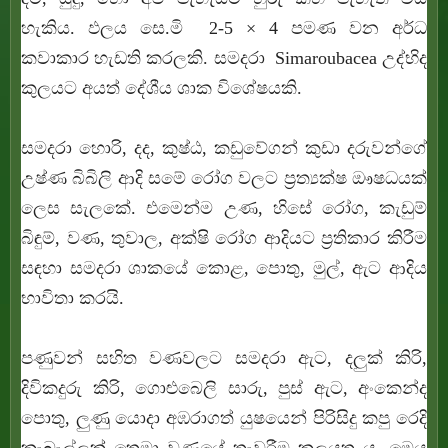
හැකිය. ඵලය සෙ.මි 2-5 × 4 පමණ වන අර්ධ
කවාකාර හැඩති කරලකි. සමදරා Simaroubacea උද්භිද
කුලයට අයත් දේශීය ශාක විශේෂයකි.
සමදරා හොරි, දද, කුෂ්ඨ, කඩුවේගන් කුඩා දරුවන්ගේ
උෂ්ණ බිබිලි ආදි සමේ රෝග වලට ප්‍රත්‍යක්ෂ ඖෂධයක්
ලෙස සැලකේ. එමෙන්ම උණ, හිසේ රෝග, කැඩුම්
බිඳුම්, වණ, තුවාල, අක්ෂි රෝග ආදියට ප්‍ර‍තිකාර කිරීම
සඳහා සමදරා ශාකයේ කොළ, පොතු, මුල්, ඇට ආදිය
භාවිතා කරයි.
පණුවන් සහිත වණවලට
සමදරා ඇට,
දලුක් කිරි,
දිවිකදුරු කිරි, ගොළුබෙලි සාරු, පුස් ඇට, අංකෙන්ද
පොතු, ලුණු යොදා අඹරාගත් යුෂයෙන් පිරිසිදු කපු රෙදි