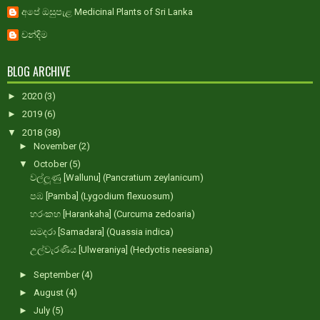
අපේ ඔසුපැළ Medicinal Plants of Sri Lanka
චන්දිම
BLOG ARCHIVE
►
2020
(3)
►
2019
(6)
▼
2018
(38)
►
November
(2)
▼
October
(5)
වල්ලූණු [Wallunu] (Pancratium zeylanicum)
පඹ [Pamba] (Lygodium flexuosum)
හරංකහ [Harankaha] (Curcuma zedoaria)
සමදරා [Samadara] (Quassia indica)
උල්වැරණිය [Ulweraniya] (Hedyotis neesiana)
►
September
(4)
►
August
(4)
►
July
(5)