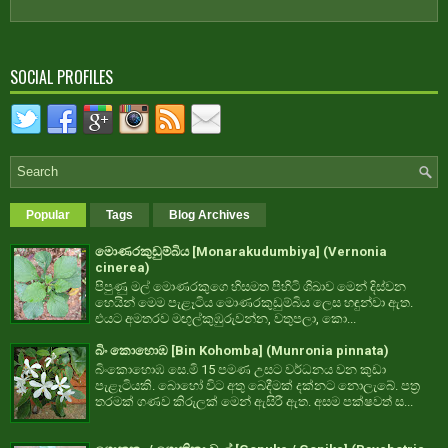
SOCIAL PROFILES
Popular
Tags
Blog Archives
මොණරකුඩුම්බිය [Monarakudumbiya] (Vernonia
cinerea)
පිපුණු මල් මොණරකුගෙ හිසමත පිහිටි ශිඛාව මෙන් දිස්වන
හෙයින් මෙම පැළෑටිය මොණරකුඩුම්බිය ලෙස හඳුන්වා ඇත.
එයට අමතරව මඟුල්කුඹුරුවන්න, වතුපලා, කො...
බිං කොහොඹ [Bin Kohomba] (Munronia pinnata)
බිංකොහොඹ සෙ.මි 15 පමණ උසට වර්ධනය වන කුඩා
පැළෑටියකි. බොහෝ විට අතු බෙදීමක් දක්නට නොලැබේ. පත්‍ර
තරමක් ගණව කිරුලක් මෙන් ඇසිරී ඇත. අසම පක්ෂවත් ස...