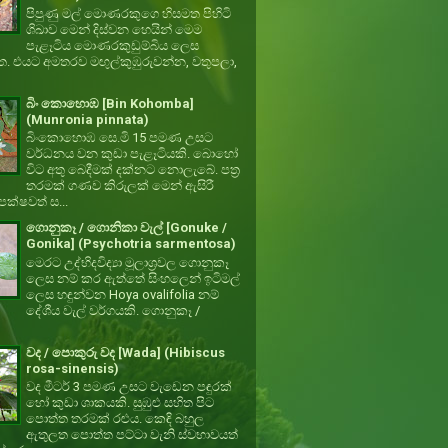
පිපුණු මල් මොණරකුගෙ හිසමත පිහිටි
ශිඛාව මෙන් දිස්වන හෙයින් මෙම
පැළෑටිය මොණරකුඩුම්බිය ලෙස
ත. එයට අමතරව මඟුල්කුඹුරුවන්න, වතුපලා,
බිං කොහොඹ [Bin Kohomba]
(Munronia pinnata)
බිංකොහොඹ සෙ.මි 15 පමණ උසට
වර්ධනය වන කුඩා පැළෑටියකි. බොහෝ
විට අතු බෙදීමක් දක්නට නොලැබේ. පත්‍ර
තරමක් ගණව කිරුලක් මෙන් ඇසිරී
ක්ෂවත් ස...
ගොනුකෑ / ගොනිකා වැල් [Gonuke /
Gonika] (Psychotria sarmentosa)
මෙරට උද්භිදවිද්‍යා මූලාශ්‍රවල ගොනුකෑ
ලෙස නම් කර ඇත්තේ සිංහලෙන් ඉටිමල්
ලෙස හඳුන්වන Hoya ovalifolia නම්
දේශීය වැල් වර්ගයකි. ගොනුකෑ /
වද / පොකුරු වද [Wada] (Hibiscus
rosa-sinensis)
වද මීටර් 3 පමණ උසට වැඩෙන පඳුරක්
හෝ කුඩා ශාකයකි. සුඹුළු සහිත පිට
පොත්ත තරමක් රළුය. කෙඳි බහුල
ඇතුලත පොත්ත පට්ටා වැනි ස්වභාවයත්