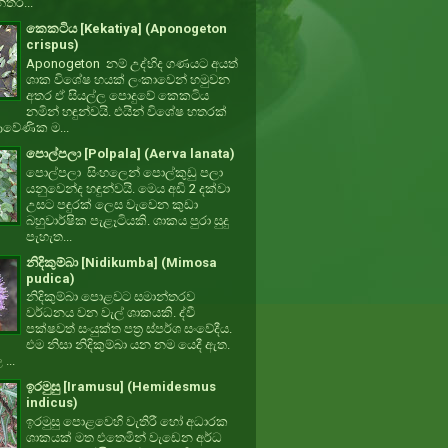
්තර...
කෙකටිය [Kekatiya] (Aponogeton
crispus)
Aponogeton නම් උද්භිද ගණයට අයත්
ශාක විශේෂ හයක් ලංකාවෙන් හමුවන
අතර ඒ සියල්ල පොදුවේ කෙකටිය
නමින් හඳුන්වයි. එයින් විශේෂ හතරක්
වේණික ම...
පොල්පලා [Polpala] (Aerva lanata)
පොල්පලා සිංහලෙන් පොල්කුඩු පලා
යනුවෙන්ද හඳුන්වයි. මෙය අඩි 2 දක්වා
උසට පඳුරක් ලෙස වැවෙන කුඩා
බහුවාර්ෂික පැළෑටියකි. ශාකය පුරා සුදු
පැහැත...
නිදිකුම්බා [Nidikumba] (Mimosa
pudica)
නිදිකුම්බා පොළවට සමාන්තරව
වර්ධනය වන වැල් ශාකයකි. ද්වී
පක්ෂවත් සංයුක්ත පත්‍ර ස්පර්ශ සංවේදීය.
එම නිසා නිදිකුම්බා යන නම යෙදී ඇත.
 ...
ඉරමුසු [Iramusu] (Hemidesmus
indicus)
ඉරමුසු පොළවෙහි වැතිරී හෝ අධාරක
ශාකයක් මත එතෙමින් වැඩෙන අර්ධ