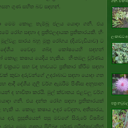
ගනී. ඒකාන
සන ගුණ සහිත බව සඳහන්.
 සඳහා මෙම කොළ තැම්බූ ජලය යොදා ගනී. එය
ේ රෝග සඳහා ද ප්‍රතිඵලදායක ප්‍රතිකාරයකි. හීං
ලංකාවට ආ
ළ සාරය බහු මුත්‍ර රෝගය (දියවැඩියාව) ට
ව දේශීය වෛද්‍ය ශබ්ද කෝෂයෙහි සඳහන්
 හෝ කොළ කෂාය යෙදිය හැකිය.
හීංතඹල චූර්ණය
් චක්‍රයට සහ වඳ භාවයට ප්‍රතිකාර කිරීම සඳහා
ත්‍රාවක් කුඩා දරුවන්ගේ උදරාබාධ සඳහා යොදා ගත
පහ ආදී දේශීය ගුලි වර්ග ඇඹරීම පිණිස අනුපාන
ෙන් ද භාවිතා කරයි. මුල් ක්වාතය එළවලු වර්ග
හා යොදා ගනී. එය දන්ත රෝග සඳහා ප්‍රතිකාරයක්
පත්‍ර නටුවල
 හැකි ය. කොළ කෂාය උදර වේදනා, අතීසාරය,
 දරු ප්‍රසූතියෙන් පසු මවගේ සිරුරේ විෂබීජ
ීන රජය මෙම ශාකය පිලිබඳ පූර්ණ පරීක්ෂාවකින්