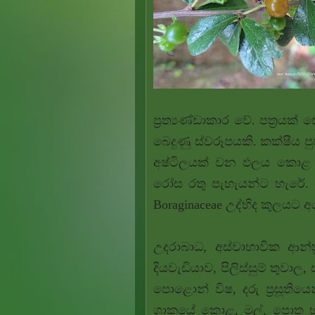
ප්‍රත්‍යණ්ඩාකාර වේ. පත්‍රයක් 
බෙදුණු ස්වරූපයකි. කක්ෂීය පු
අෂ්ටිලයක් වන ඵලය කොළ පැ
රෝස රතු පැහැයන්ට හැරේ. එ
Boraginaceae උද්භිද කුලයට 
උදරාබාධ, අස්වාභාවික ආන්
දියවැඩියාව, පිලිස්සුම් තුවා
පොළොන් විෂ, දරු ප්‍රසූතියෙ
ශාකයේ කොළ, මුල්, පොතු භ