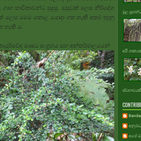
ල
ගෘහ භාවිතාවන්ට සුදුසු ඔසුවක් ලෙස නිර්දේශ
මුල සුගන්
 ලෙස මෙම කොළ යොදා ගත හැකි අතර ඉදුනු
ත හැකි ය.
ය, ආයුර්වේද ඖෂධ සංග්‍රහය සහ අන්තර්ජාලයෙන්
අපි ශාකයකි
ස්වභාවයකි.
CONTRIB
Banda
අනුරාධ
අපේ ඔස