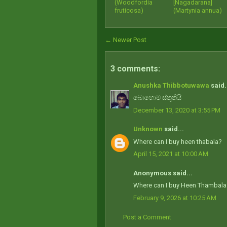
(Woodfordia
[Nagadarana]
fruticosa)
(Martynia annua)
← Newer Post
3 comments:
Anushka Thibbotuwawa
said.
බොහොම ස්තූතියි
December 13, 2020 at 3:55 PM
Unknown
said...
Where can I buy heen thabala?
April 15, 2021 at 10:00 AM
Anonymous said...
Where can I buy Heen Thambala?
February 9, 2026 at 10:25 AM
Post a Comment