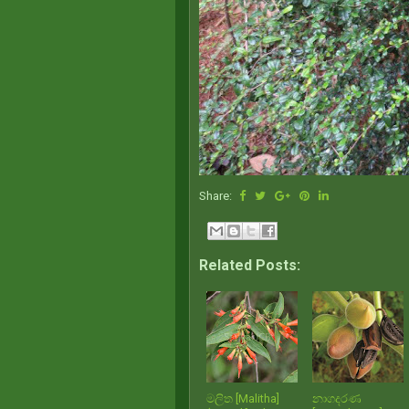
Share:
Related Posts:
මලිත [Malitha]
නාගදරණ