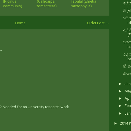
(Ricinus
(Callicarpa
Tabala] (Ehretia
ඉත්ත 
communis)
tomentosa)
microphylla)
මී [
සමන්
of
Home
Older Post →
ඇට්ට
(F
පත්ප
c
..
රතු 
ba
හීං 
හීංබ
►
Ju
►
Ma
►
Apr
►
Feb
 Needed for an University research work
►
Jan
►
2014
(