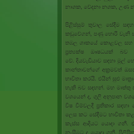
නාශක, වේදනා නශක, උණ න
පිළිස්සුම් තුවාල සේදීම
කඩුවේගන්, පණු හොරි වැනි සම
තඹල ශාකයේ කොළවල සහ මුල්ව
ප්‍රත්‍යක්ෂ ඖෂධයක් බ
වේ.
දියවැඩියාව සඳහා මුල්
කාන්තාවන්ගේ අක්‍රමවත් ඔසප
භාවිතා කරයි. එයින් සුළු මා
හැකි බව සඳහන්. මහ මාත්තු 
වශයෙන් ද, ගුලි අනුපාන වශය
විෂ වීම්වලදී ප්‍රතිකාර සඳ
ලෙස කට සේදීමට භාවිතා කළ
කැස්ස ආදියට යොදා ගනී. එය
නැසීමට ද යොදා ගනී.
පිලිප