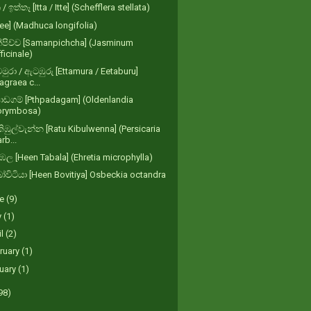
/ ඉත්තෑ [Itta / Itte] (Schefflera stellata)
Mee] (Madhuca longifolia)
පිච්ච [Samanpichcha] (Jasminum
ficinale)
මුරා / ඇටඹුරු [Ettamura / Eetaburu]
agraea c...
ාඩගම් [Pthpadagam] (Oldenlandia
orymbosa)
කිඹුල්වැන්න [Ratu Kibulwenna] (Persicaria
rb...
තඹල [Heen Tabala] (Ehretia microphylla)
ෝවිටියා [Heen Bovitiya] Osbeckia octandra
ne
(9)
y
(1)
il
(2)
ruary
(1)
uary
(1)
98)