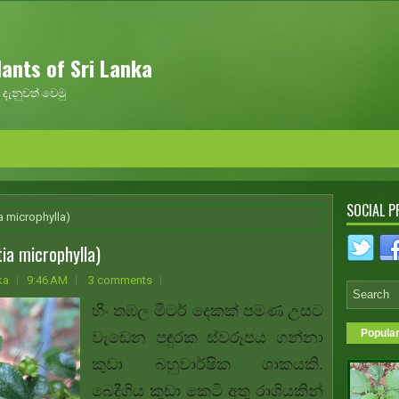
ants of Sri Lanka
දැනුවත් වෙමු
SOCIAL P
a microphylla)
ia microphylla)
ka
9:46 AM
3 comments
හීං තඹල මීටර් දෙකක් පමණ උසට
Popula
වැඩෙන පඳුරක ස්වරූපය ගන්නා
කුඩා බහුවාර්ෂික ශාකයකි.
බෙදීගිය කුඩා කෙටි අතු රාශියකින්