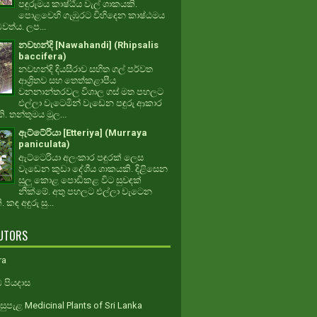
පඳුරුමය කාෂ්ඨීය වැල් ශාකයකි.
පොළවෙහි ගැඹුරට විහිදෙන කාෂ්ඨමය
ධවත්ය. ලප...
නවහන්දි [Nawahandi] (Rhipsalis
baccifera)
නවහන්දි දියසීරාව සහිත ගල් පර්වත
ආශ්‍රිතව සහ තෙත්කළාපීය
වනනාන්තරවල විශාල ගස් මත පහලට
එල්ලා වැටෙමින් වැඩෙන පඳුරු ආකාර
. තන්තුමය මූල...
ඇට්ටේරියා [Etteriya] (Murraya
paniculata)
ඇට්ටෙරියා අලංකාර පඳුරක් ලෙස
වැඩෙන කුඩා දේශීය ශාකයකි. දිළිසෙන
සුලු කොළ පොඩිකළ විට සුවඳක්
නික්මේ. අතු පහලට එල්ලා වැටෙන
 කඳ අඳුරු සු...
UTORS
ra
 පියදාස
ුපැළ Medicinal Plants of Sri Lanka