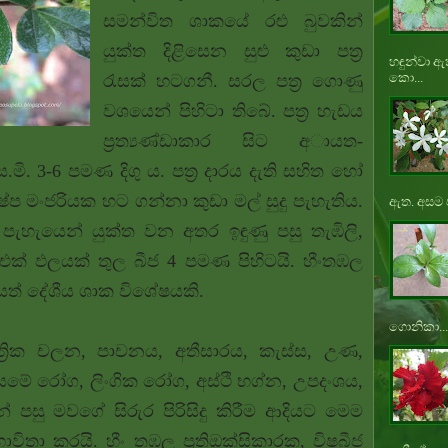
සමන්විත ශාකයේ රළු බුවකින්
යුක්ත දිළිසෙන සුළු කුඩා පත්‍ර
හඳුන්වා ඇ
කො...
රැසක් හටගනී. සරල පත්‍ර ගොණු
වශයෙන් පිහිටා තිබේ. පත්‍ර හැඩය
ප්‍රත්‍යණ්ඩාකාර සිට අායත-
සෙ.මි. 3-6 පමණ දිගු ය. පත්‍ර දාරය දැති සහිත හෝ
ෂ්ප මංජරියක හට ගන්නා කුඩා මල් සුදු පැහැතිය.
ඇත. අසම ප
හැයෙන් යුක්ත වන අතර ඉඳුණු පසු තැඹිලි,
ක් ඵලයක් තුල බීජ 4 පමණ පිහිටයි. හීංතඹල
අයත් දේශීය ශාක විශේෂයකි.
ගොනිකා...
ත්‍රික චලන, පාචනය, අතීසාරය, කැස්ස, උණ,
ල, සමේ රෝග, ලිංගික රෝග, අස්ථි භග්න, උපදංශය,
න් පසු මවගේ සිරුර පිරිසිදු කිරීම ආදියට මෙම
ාවිතා කරයි.
හීං තඹල ප්‍රතිඔක්සිකාරක, විෂබීජ