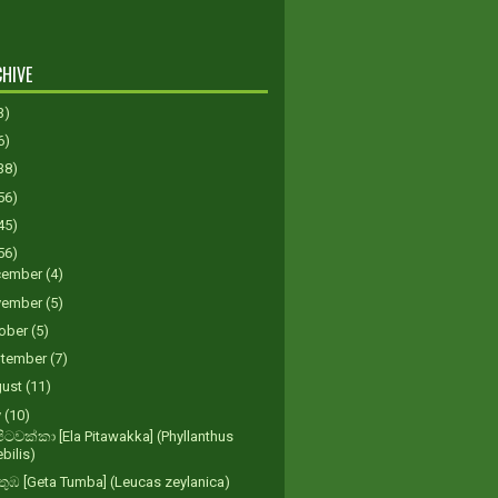
HIVE
3)
6)
38)
56)
45)
56)
cember
(4)
vember
(5)
ober
(5)
tember
(7)
gust
(11)
y
(10)
ිටවක්කා [Ela Pitawakka] (Phyllanthus
bilis)
තුඹ [Geta Tumba] (Leucas zeylanica)