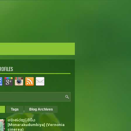
ROFILES
r
Tags
Blog Archives
මොණරකුඩුම්බිය
[Monarakudumbiya] (Vernonia
cinerea)