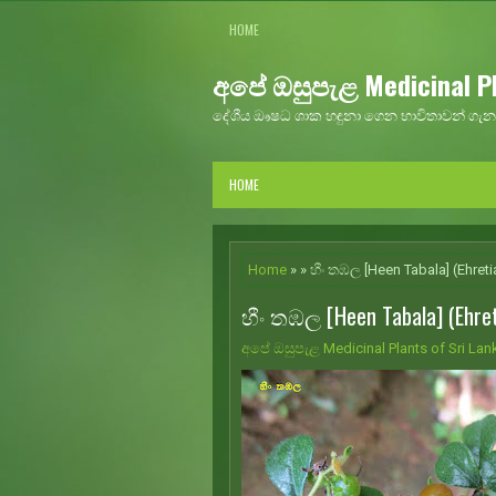
HOME
අපේ ඔසුපැළ Medicinal Pl
දේශීය ඖෂධ ශාක හඳුනා ගෙන භාවිතාවන් ගැන 
HOME
Home
» » හීං තඹල [Heen Tabala] (Ehreti
හීං තඹල [Heen Tabala] (Ehret
අපේ ඔසුපැළ Medicinal Plants of Sri Lan