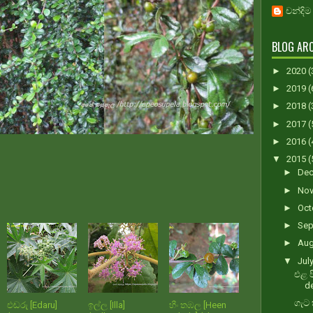
චන්දිම
BLOG ARC
►
2020
(
►
2019
(
►
2018
(
►
2017
(
►
2016
(
▼
2015
(
►
De
►
No
►
Oct
►
Sep
►
Au
▼
Jul
එළ ප
de
ගැට 
එඬරු [Edaru]
ඉල්ල [Illa]
හීං තඹල [Heen