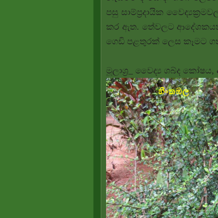
පසු
සාම්ප්‍රදායික වෛද්‍යක්‍රමව
කර ඇත. තේවලට ආදේශකයක්
ගෙඩි පළතුරක් ලෙස කෑමට ග
මූලාශ්‍ර_ වෛද්‍ය ශබ්ද කෝෂ