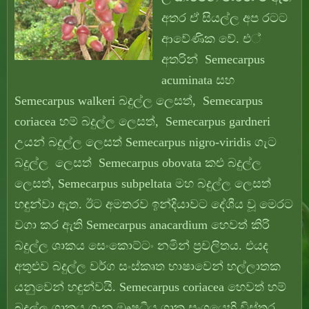
අතර ඒ සියල්ල අප රටට
ආවේණික වේ. එ්
අතරින් Semecarpus
acuminata සහ
Semecarpus walkeri බදුල්ල ලෙසත්, Semecarpus
coriacea හම් බදුල්ල ලෙසත්, Semecarpus gardneri
උයන් බදුල්ල ලෙසත් Semecarpus nigro-viridis ගැට
බදුල්ල ලෙසත් Semecarpus obovata කළු බදුල්ල
ලෙසත්, Semecarpus subpeltata මහ බදුල්ල ලෙසත්
හඳුන්වා ඇත. ඊට අමතරව ඉන්දියාවට දේශීය වූ මෙරට
වගා කර ඇති Semecarpus anacardium හෙවත් කිරි
බදුල්ල ශාකය සෙංකොට්ටං නමින් ප්‍රචලිතය. එයද
අතුළුව බදුල්ල වර්ග සංස්කෘත භාෂාවෙන් හල්ලාතක
යනුවෙන් හඳුන්වයි. Semecarpus coriacea හෙවත් හම්
බදුල්ල ශාකය ගැන ඖෂධීය ශාක සංග්‍රයෙහි විස්තර