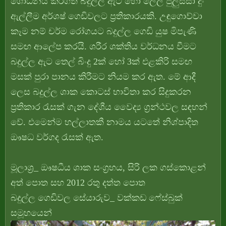
ශෝධනය කරගත් බදුල්ල ඇට හෝ ලෙලි පුලුස්සා දුං
ඇල්ලීම අර්ශෂ් ගෙඩිවලට ප්‍රතිකාරයකි. උඳුගොව්වා
කෑම නම් චර්ම රෝගයට බදුල්ල ගෙඩි යුෂ මිපැණි
සමඟ ආලේප කරයි. ශරීර ශක්තිය වර්ධනය වීමට
බදුල්ල ඇට තෙල් බිංදු 2ක් හෝ 3ක් එළකිරි සමඟ
මසක් පුරා පානය කිරීමට නියම කර ඇත. මේ ආදී
ලෙස බදුල්ල ශාක කොටස් භාවිතා කර සිදුකරන
ප්‍රතිකාර රැසක් ගැන දේශීය වෛද්‍ය ග්‍රන්ථවල සඳහන්
වේ. එමෙන්ම හල්ලාතකී නාමය යටතේ නිශ්පාදිත
ඖෂධ වර්ගද රැසක් ඇත.
මූලාශ්‍ර_ ඖෂධීය ශාක සංග්‍රහය, සිරි ලක ගස්කොළන්
අත් පොත සහ 2012 රතු දත්ත පොත
බදුල්ල ගෙඩිවල සේයාරුව_ වක්කඩ ෆේස්බුක්
සමූහයෙන්