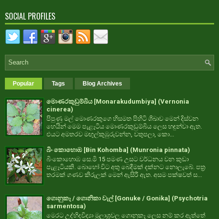
SOCIAL PROFILES
Popular
Tags
Blog Archives
මොණරකුඩුම්බිය [Monarakudumbiya] (Vernonia
cinerea)
පිපුණු මල් මොණරකුගෙ හිසමත පිහිටි ශිඛාව මෙන් දිස්වන
හෙයින් මෙම පැළෑටිය මොණරකුඩුම්බිය ලෙස හඳුන්වා ඇත.
එයට අමතරව මඟුල්කුඹුරුවන්න, වතුපලා, කො...
බිං කොහොඹ [Bin Kohomba] (Munronia pinnata)
බිංකොහොඹ සෙ.මි 15 පමණ උසට වර්ධනය වන කුඩා
පැළෑටියකි. බොහෝ විට අතු බෙදීමක් දක්නට නොලැබේ. පත්‍ර
තරමක් ගණව කිරුලක් මෙන් ඇසිරී ඇත. අසම පක්ෂවත් ස...
ගොනුකෑ / ගොනිකා වැල් [Gonuke / Gonika] (Psychotria
sarmentosa)
මෙරට උද්භිදවිද්‍යා මූලාශ්‍රවල ගොනුකෑ ලෙස නම් කර ඇත්තේ