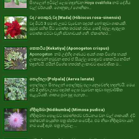
සිංහලෙන් ඉටිමල් ලෙස හඳුන්වන Hoya ovalifolia නම් දේශීය
වැල් වර්ගයකි. ගොනුකෑ / ගොනිකා...
වද / පොකුරු වද [Wada] (Hibiscus rosa-sinensis)
වද මීටර් 3 පමණ උසට වැඩෙන පඳුරක් හෝ කුඩා ශාකයකි.
සුඹුළු සහිත පිට පොත්ත තරමක් රළුය. කෙඳි බහුල ඇතුලත
පොත්ත පට්ටා වැනි ස්වභාවයත් ගනී. ඒකාන්තර...
කෙකටිය [Kekatiya] (Aponogeton crispus)
Aponogeton නම් උද්භිද ගණයට අයත් ශාක විශේෂ හයක්
ලංකාවෙන් හමුවන අතර ඒ සියල්ල පොදුවේ කෙකටිය නමින්
හඳුන්වයි. එයින් විශේෂ හතරක් ලංකාවට ආවේණික ම...
පොල්පලා [Polpala] (Aerva lanata)
පොල්පලා සිංහලෙන් පොල්කුඩු පලා යනුවෙන්ද හඳුන්වයි. මෙය
අඩි 2 දක්වා උසට පඳුරක් ලෙස වැවෙන කුඩා බහුවාර්ෂික
පැළෑටියකි. ශාකය පුරා සුදු පැහැත...
නිදිකුම්බා [Nidikumba] (Mimosa pudica)
නිදිකුම්බා පොළවට සමාන්තරව වර්ධනය වන වැල් ශාකයකි. ද්වී
පක්ෂවත් සංයුක්ත පත්‍ර ස්පර්ශ සංවේදීය. එම නිසා නිදිකුම්බා යන
නම යෙදී ඇත. පත්‍ර නටුවල ...