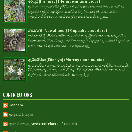
ඉරමුසු [Iramusu] (Hemidesmus indicus)
ඉරමුසු පොළවෙහි වැතිරී හෝ අධාරක ශාකයක් මත එතෙමින්
වැඩෙන අර්ධ පඳුරුමය කාෂ්ඨීය වැල් ශාකයකි. පොළවෙහි
ගැඹුරට විහිදෙන කාෂ්ඨමය මුල සුගන්ධවත්ය. ලප...
නවහන්දි [Nawahandi] (Rhipsalis baccifera)
නවහන්දි දියසීරාව සහිත ගල් පර්වත ආශ්‍රිතව සහ තෙත්කළාපීය
වනනාන්තරවල විශාල ගස් මත පහලට එල්ලා වැටෙමින් වැඩෙන
පඳුරු ආකාර අපි ශාකයකි. තන්තුමය මූල...
ඇට්ටේරියා [Etteriya] (Murraya paniculata)
ඇට්ටෙරියා අලංකාර පඳුරක් ලෙස වැඩෙන කුඩා දේශීය ශාකයකි.
දිළිසෙන සුලු කොළ පොඩිකළ විට සුවඳක් නික්මේ. අතු පහලට
එල්ලා වැටෙන ස්වභාවයකි. කඳ අඳුරු සු...
CONTRIBUTORS
Bandara
අනුරාධ පියදාස
අපේ ඔසුපැළ Medicinal Plants of Sri Lanka