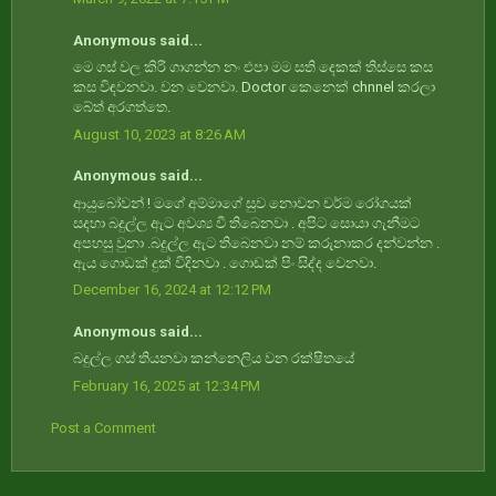
Anonymous said...
මෙ ගස් වල කිරි ගාගන්න නං එපා මම සති දෙකක් තිස්සෙ කස
කස විඳවනවා. වන වෙනවා. Doctor කෙනෙක් chnnel කරලා
බේත් අරගත්තෙ.
August 10, 2023 at 8:26 AM
Anonymous said...
ආයුබෝවන් ! මගේ අම්මාගේ සුව නොවන චර්ම රෝගයක්
සදහා බදුල්ල ඇට අවශ්‍ය වී තිබෙනවා . අපිට සොයා ගැනීමට
අපහසු වුනා .බදුල්ල ඇට තිබෙනවා නම් කරුනාකර දන්වන්න .
ඇය ගොඩක් දුක් විදිනවා . ගොඩක් පිං සිද්ද වෙනවා.
December 16, 2024 at 12:12 PM
Anonymous said...
බදුල්ල ගස් තියනවා කන්නෙලිය වන රක්ෂිතයේ
February 16, 2025 at 12:34 PM
Post a Comment