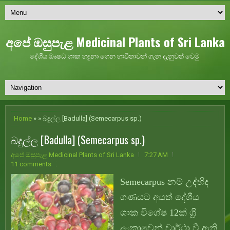
අපේ ඔසුපැළ Medicinal Plants of Sri Lanka
දේශීය ඖෂධ ශාක හඳුනා ගෙන භාවිතාවන් ගැන දැනුවත් වෙමු
Home
» » බදුල්ල [Badulla] (Semecarpus sp.)
බදුල්ල [Badulla] (Semecarpus sp.)
අපේ ඔසුපැළ Medicinal Plants of Sri Lanka
7:27 AM
11 comments
Semecarpus නම් උද්භිද
ගණයට අයත් දේශීය
ශාක විශේෂ 12ක් ශ්‍රි
ලංකාවෙන් වාර්ථා වී ඇති