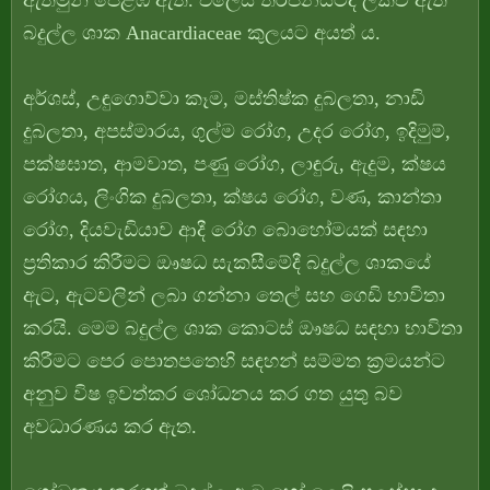
ඇතමුන් පෙළඹී ඇත. එලෙස තර්ජනයටද ලක්වී ඇති
බදුල්ල ශාක Anacardiaceae කුලයට අයත් ය.
අර්ශස්, උඳුගොව්වා කෑම, මස්තිෂ්ක දුබලතා, නාඩි
දුබලතා, අපස්මාරය, ගුල්ම රෝග, උදර රෝග, ඉදිමුම්,
පක්ෂඝාත, ආමවාත, පණු රෝග, ලාඳුරු, ඇදුම, ක්ෂය
රෝගය, ලිංගික දුබලතා, ක්ෂය රෝග, වණ, කාන්තා
රෝග, දියවැඩියාව ආදී රෝග බොහෝමයක් සඳහා
ප්‍රතිකාර කිරීමට ඖෂධ සැකසීමේදී බදුල්ල ශාකයේ
ඇට, ඇටවලින් ලබා ගන්නා තෙල් සහ ගෙඩි භාවිතා
කරයි. මෙම බදුල්ල ශාක කොටස් ඖෂධ සඳහා භාවිතා
කිරීමට පෙර පොතපතෙහි සඳහන් සම්මත ක්‍රමයන්ට
අනුව විෂ ඉවත්කර ශෝධනය කර ගත යුතු බව
අවධාරණය කර ඇත.