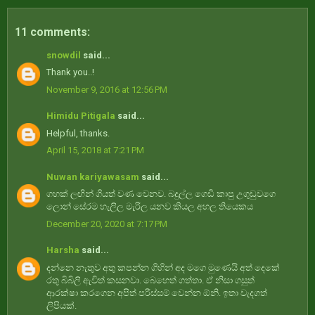
11 comments:
snowdil
said...
Thank you..!
November 9, 2016 at 12:56 PM
Himidu Pitigala
said...
Helpful, thanks.
April 15, 2018 at 7:21 PM
Nuwan kariyawasam
said...
ගහක් ලඟින් ගියත් වණ වෙනව. බදුල්ල ගෙඩි කාපු උගුඩුවගෙ
ලොන් සේරම හැලිල මැරිල යනව කියල අහල තියෙකය
December 20, 2020 at 7:17 PM
Harsha
said...
දන්නෙ නැතුව අතු කපන්න ගිහින් අද මගෙ මුණෙයි අත් දෙකේ
රතු බිබිලි ඇවිත් කසනවා. බෙහෙත් ගත්තා. ඒ නිසා ගසුත්
ආරක්ෂා කරගෙන අපිත් පරිස්සම් වෙන්න ඕනි. ඉතා වැදගත්
ලිපියක්.