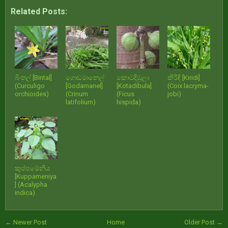
Related Posts:
බිංතල් [Bintal]
ගොඩමානෙල්
කොටදිඹුලා
කිරිඳි [Kiridi]
(Curculigo
[Godamanel]
[Kotadibula]
(Coix lacryma-
orchioides)
(Crinum
(Ficus
jobi)
latifolium)
hispida)
කුප්පමේනිය
[Kuppameniya
] (Acalypha
indica)
← Newer Post
Home
Older Post →