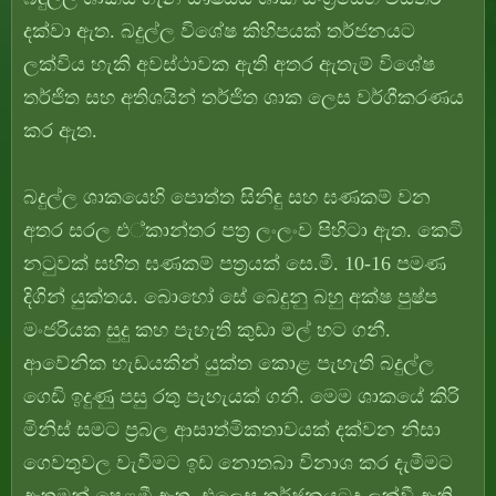
දක්වා ඇත. බදුල්ල විශේෂ කිහිපයක් තර්ජනයට
ලක්විය හැකි අවස්ථාවක ඇති අතර ඇතැම් විශේෂ
තර්ජිත සහ අතිශයින් තර්ජිත ශාක ලෙස වර්ගීකරණය
කර ඇත.
බදුල්ල ශාකයෙහි පොත්ත සිනිඳු සහ ඝණකම් වන
අතර සරල එ්කාන්තර පත්‍ර ලංලංව පිහිටා ඇත. කෙටි
නටුවක් සහිත ඝණකම් පත්‍රයක් සෙ.මි. 10-16 පමණ
දිගින් යුක්තය. බොහෝ සේ බෙදුනු බහු අක්ෂ පුෂ්ප
මංජරියක සුදු කහ පැහැති කුඩා මල් හට ගනී.
ආවේනික හැඩයකින් යුක්ත කොළ පැහැති බදුල්ල
ගෙඩි ඉදුණු පසු රතු පැහැයක් ගනී. මෙම ශාකයේ කිරි
මිනිස් සමට ප්‍රබල ආසාත්මිකතාවයක් දක්වන නිසා
ගෙවතුවල වැවීමට ඉඩ නොතබා විනාශ කර දැමීමට