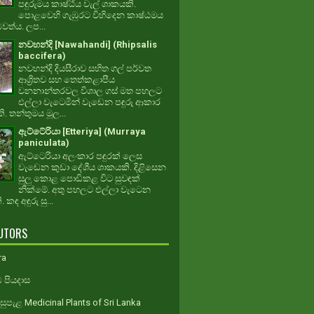
පඳුරුමය කාෂ්ඨීය වැල් ශාකයකි.
පොළවෙහි ගැඹුරට විහිදෙන කාෂ්ඨමය
ධවත්ය. ලප...
නවහන්දි [Nawahandi] (Rhipsalis
baccifera)
නවහන්දි දියසීරාව සහිත ගල් පර්වත
ආශ්‍රිතව සහ තෙත්කළාපීය
වනනාන්තරවල විශාල ගස් මත පහලට
එල්ලා වැටෙමින් වැඩෙන පඳුරු ආකාර
. තන්තුමය මූල...
ඇට්ටේරියා [Etteriya] (Murraya
paniculata)
ඇට්ටෙරියා අලංකාර පඳුරක් ලෙස
වැඩෙන කුඩා දේශීය ශාකයකි. දිළිසෙන
සුලු කොළ පොඩිකළ විට සුවඳක්
නික්මේ. අතු පහලට එල්ලා වැටෙන
 කඳ අඳුරු සු...
UTORS
ra
 පියදාස
ුපැළ Medicinal Plants of Sri Lanka