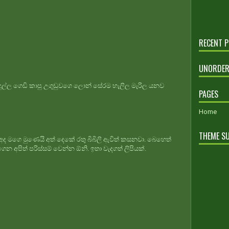
RECENT 
UNORDER
ුල්ල ගෙඩි කාපු උගුඩුවගෙ ලොන් සේරම හැලිල මැරිල යනව
PAGES
Home
THEME S
අද මගෙ මුණෙයි අත් දෙකේ රතු බිබිලි ඇවිත් කසනවා. බෙහෙත්
ෙන අපිත් පරිස්සම් වෙන්න ඕනි. ඉතා වැදගත් ලිපියක්.