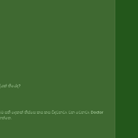
ියක් තියේද?
 මම සති දෙකක් තිස්සෙ කස කස විඳවනවා. වන වෙනවා. Doctor
ගත්තෙ.