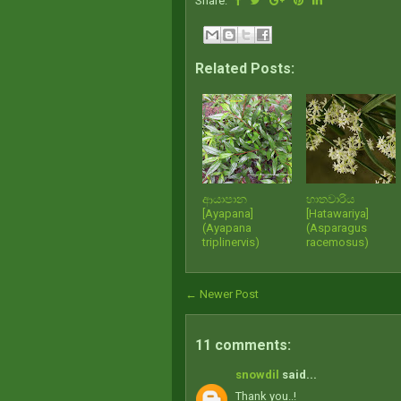
Share:
Related Posts:
ආයාපාන
හාතවාරිය
[Ayapana]
[Hatawariya]
(Ayapana
(Asparagus
triplinervis)
racemosus)
← Newer Post
11 comments:
snowdil
said...
Thank you..!