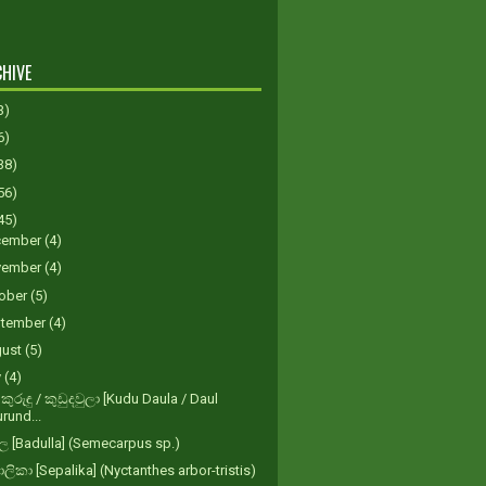
HIVE
3)
6)
38)
56)
45)
cember
(4)
vember
(4)
ober
(5)
tember
(4)
gust
(5)
y
(4)
 කුරුඳු / කුඩුදවුලා [Kudu Daula / Daul
rund...
්ල [Badulla] (Semecarpus sp.)
ලිකා [Sepalika] (Nyctanthes arbor-tristis)