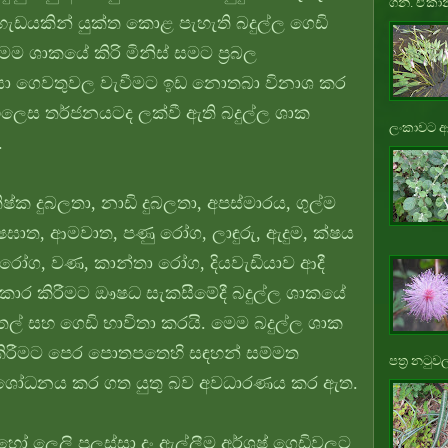
ගනී. ඒකාන
ැඩයකින් යුක්ත කොළ පැහැති බදුල්ල ගෙඩි
මෙම ශාකයේ කිරි මිනිස් සමට ප්‍රබල
සා ගෙවතුවල වැවීමට ඉඩ නොතබා විනාශ කර
එලෙස තර්ජනයටද ලක්වී ඇති බදුල්ල ශාක
ලංකාවට ආ
.
ිෂ්ක දුබලතා, නාඩි දුබලතා, අපස්මාරය, ගුල්ම
්ෂඝාත, ආමවාත, පණු රෝග, ලාඳුරු, ඇදුම, ක්ෂය
 රෝග, වණ, කාන්තා රෝග, දියවැඩියාව ආදී
කාර කිරීමට ඖෂධ සැකසීමේදී බදුල්ල ශාකයේ
ල් සහ ගෙඩි භාවිතා කරයි. මෙම බදුල්ල ශාක
ිරීමට පෙර පොතපතෙහි සඳහන් සම්මත
පත්‍ර නටුවල
කර ශෝධනය කර ගත යුතු බව අවධාරණය කර ඇත.
ලෙලි පුලුස්සා දුං ඇල්ලීම අර්ශෂ් ගෙඩිවලට