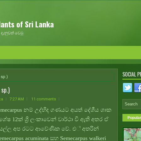
ants of Sri Lanka
දැනුවත් වෙමු
SOCIAL P
 sp.)
sp.)
ka
7:27 AM
11 comments
emecarpus නම් උද්භිද ගණයට අයත් දේශීය ශාක
Popula
ශේෂ 12ක් ශ්‍රි ලංකාවෙන් වාර්ථා වී ඇති අතර ඒ
ියල්ල අප රටට ආවේණික වේ. එ් අතරින්
mecarpus acuminata සහ Semecarpus walkeri