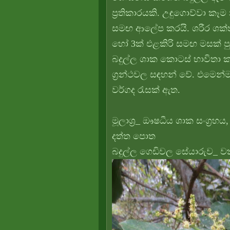
ප්‍රතිකාරයකි. උඳුගොව්වා කෑ
සමඟ ආලේප කරයි. ශරීර ශක්ති
හෝ 3ක් එළකිරි සමඟ මසක් 
බදුල්ල ශාක කොටස් භාවිතා කර
ග්‍රන්ථවල සඳහන් වේ. එමෙන
වර්ගද රැසක් ඇත.
මූලාශ්‍ර_ ඖෂධීය ශාක සංග්‍ර
දත්ත පොත
බදුල්ල ගෙඩිවල සේයාරුව_ ව