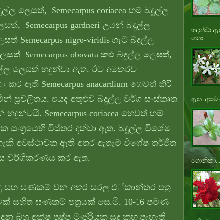
ුල්ල ලෙසත්, Semecarpus coriacea හම් බදුල්ල
සත්, Semecarpus gardneri උයන් බදුල්ල
හඳුන්වා ඇ
කො...
සත් Semecarpus nigro-viridis ගැට බදුල්ල
ෙසත් Semecarpus obovata කළු බදුල්ල ලෙසත්,
දුල්ල ලෙසත් හඳුන්වා ඇත. ඊට අමතරව
ා කර ඇති Semecarpus anacardium හෙවත් කිරි
් ප්‍රචලිතය. එයද අතුළුව බදුල්ල වර්ග සංස්කෘත
ඇත. අසම ප
ඳුන්වයි. Semecarpus coriacea හෙවත් හම්
සංග්‍රයෙහි විස්තර දක්වා ඇත. බදුල්ල විශේෂ
හැකි අවස්ථාවක ඇති අතර ඇතැම් විශේෂ තර්ජිත
ලෙස වර්ගීකරණය කර ඇත.
ගොනිකා...
ිඳු සහ ඝණකම් වන අතර සරල එ්කාන්තර පත්‍ර
ක් සහිත ඝණකම් පත්‍රයක් සෙ.මි. 10-16 පමණ
නු බහු අක්ෂ පුෂ්ප මංජරියක සුදු කහ පැහැති