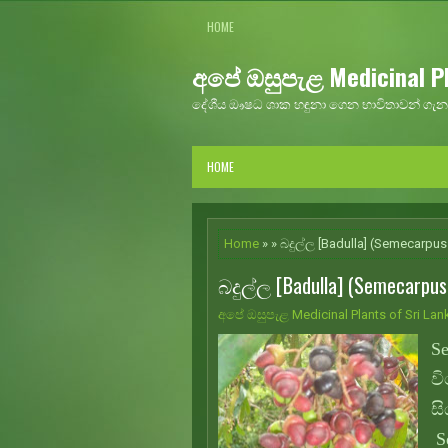
HOME
අපේ ඔසුපැළ Medicinal Pl
දේශීය ඖෂධ ශාක හඳුනා ගෙන භාවිතාවන් ගැන 
HOME
Home
» » බදුල්ල [Badulla] (Semecarpus
බදුල්ල [Badulla] (Semecarpus 
අපේ ඔසුපැළ Medicinal Plants of Sri Lan
S
වි
ස
Se