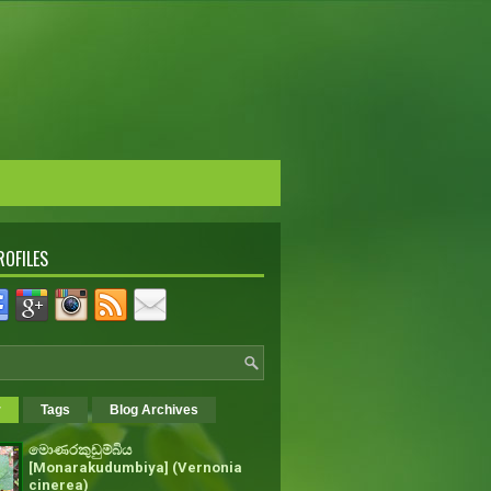
ROFILES
r
Tags
Blog Archives
මොණරකුඩුම්බිය
[Monarakudumbiya] (Vernonia
cinerea)