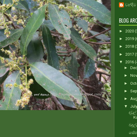
චන්දිම
BLOG ARC
►
2020
(
►
2019
(
►
2018
(
►
2017
(
▼
2016
(
►
De
►
No
►
Oct
►
Sep
►
Au
▼
Jul
දවුල්
Ku
බදුල
සේපා