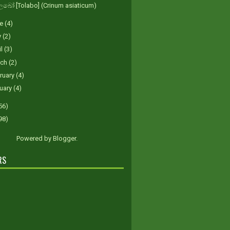
ෝ [Tolabo] (Crinum asiaticum)
ne
(4)
y
(2)
il
(3)
rch
(2)
ruary
(4)
uary
(4)
56)
98)
Powered by
Blogger
.
RS