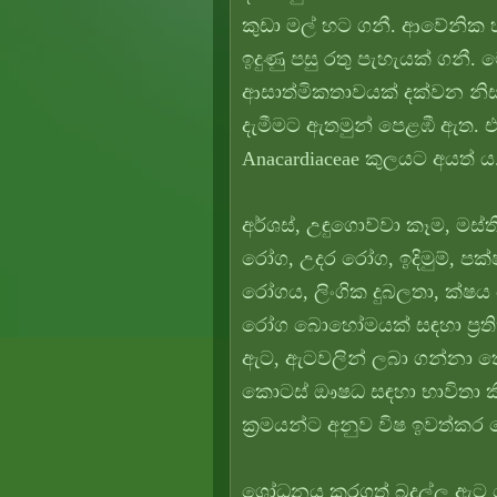
කුඩා මල් හට ගනී. ආවේනික හ
ඉදුණු පසු රතු පැහැයක් ගනී. 
ආසාත්මිකතාවයක් දක්වන නි
දැමීමට ඇතමුන් පෙළඹී ඇත. 
Anacardiaceae කුලයට අයත් ය
අර්ශස්, උඳුගොව්වා කෑම, මස්ත
රෝග, උදර රෝග, ඉදිමුම්, පක
රෝගය, ලිංගික දුබලතා, ක්ෂය
රෝග බොහෝමයක් සඳහා ප්‍රති
ඇට, ඇටවලින් ලබා ගන්නා තෙ
කොටස් ඖෂධ සඳහා භාවිතා ක
ක්‍රමයන්ට අනුව විෂ ඉවත්
ශෝධනය කරගත් බදුල්ල ඇට හෝ 