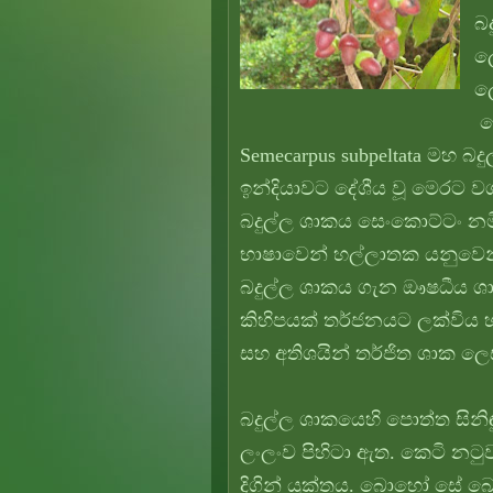
බද
ලෙ
ලෙ
ල
Semecarpus subpeltata මහ බ
ඉන්දියාවට දේශීය වූ මෙරට වග
බදුල්ල ශාකය සෙංකොට්ටං නමින
භාෂාවෙන් හල්ලාතක යනුවෙන් හ
බදුල්ල ශාකය ගැන ඖෂධීය ශාක 
කිහිපයක් තර්ජනයට ලක්විය 
සහ අතිශයින් තර්ජිත ශාක 
බදුල්ල ශාකයෙහි පොත්ත සින
ලංලංව පිහිටා ඇත. කෙටි නටුව
දිගින් යුක්තය. බොහෝ සේ බෙදු