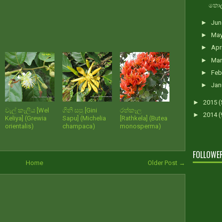
තොලබ
►
Ju
►
Ma
►
Apr
►
Ma
►
Feb
►
Jan
►
2015
(
වැල් කෑලිය [Wel
ගිනි සපු [Gini
රත්කෑල
►
2014
(
Keliya] (Grewia
Sapu] (Michelia
[Rathkela] (Butea
orientalis)
champaca)
monosperma)
FOLLOWE
Home
Older Post →