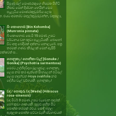
පිපුණු මල් මොණරකුගෙ හිසමත පිහිටි
ශිඛාව මෙන් දිස්වන හෙයින් මෙම
පැළෑටිය මොණරකුඩුම්බිය ලෙස
ත. එයට අමතරව මඟුල්කුඹුරුවන්න, වතුපලා,
බිං කොහොඹ [Bin Kohomba]
(Munronia pinnata)
බිංකොහොඹ සෙ.මි 15 පමණ උසට
වර්ධනය වන කුඩා පැළෑටියකි. බොහෝ
විට අතු බෙදීමක් දක්නට නොලැබේ. පත්‍ර
තරමක් ගණව කිරුලක් මෙන් ඇසිරී
ක්ෂවත් ස...
ගොනුකෑ / ගොනිකා වැල් [Gonuke /
Gonika] (Psychotria sarmentosa)
මෙරට උද්භිදවිද්‍යා මූලාශ්‍රවල ගොනුකෑ
ලෙස නම් කර ඇත්තේ සිංහලෙන් ඉටිමල්
ලෙස හඳුන්වන Hoya ovalifolia නම්
දේශීය වැල් වර්ගයකි. ගොනුකෑ /
වද / පොකුරු වද [Wada] (Hibiscus
rosa-sinensis)
වද මීටර් 3 පමණ උසට වැඩෙන පඳුරක්
හෝ කුඩා ශාකයකි. සුඹුළු සහිත පිට
පොත්ත තරමක් රළුය. කෙඳි බහුල
ඇතුලත පොත්ත පට්ටා වැනි ස්වභාවයත්