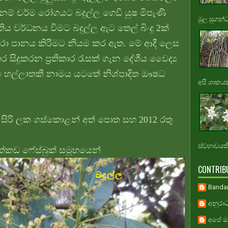
ම නම් චර්ම රෝගයට බදුල්ල ගෙඩි යුෂ මිපැණි
මුල සුගන්
ය වර්ධනය වීමට බදුල්ල ඇට තෙල් බිංදු 2ක්
පුරා පානය කිරීමට නියම කර ඇත. මේ ආදී ලෙස
 සිදුකරන ප්‍රතිකාර රැසක් ගැන දේශීය වෛද්‍ය
්ම හල්ලාතකී නාමය යටතේ නිශ්පාදිත ඖෂධ
අපි ශාකයකි
හය, සිරි ලක ගස්කොළන් අත් පොත සහ 2012 රතු
ස්වභාවයකි.
ක්කඩ ෆේස්බුක් සමූහයෙන්
CONTRIB
Banda
අනුරාධ
අපේ ඔස