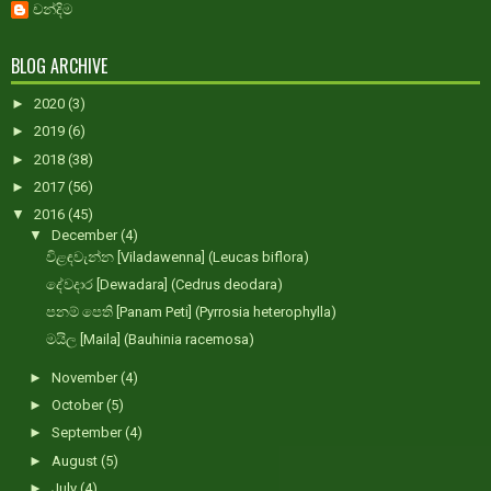
චන්දිම
BLOG ARCHIVE
►
2020
(3)
►
2019
(6)
►
2018
(38)
►
2017
(56)
▼
2016
(45)
▼
December
(4)
විළඳවැන්න [Viladawenna] (Leucas biflora)
දේවදාර [Dewadara] (Cedrus deodara)
පනම් පෙති [Panam Peti] (Pyrrosia heterophylla)
මයිල [Maila] (Bauhinia racemosa)
►
November
(4)
►
October
(5)
►
September
(4)
►
August
(5)
►
July
(4)