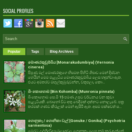
SOCIAL PROFILES
Popular
Tags
Blog Archives
මොණරකුඩුම්බිය [Monarakudumbiya] (Vernonia
cinerea)
පිපුණු මල් මොණරකුගෙ හිසමත පිහිටි ශිඛාව මෙන් දිස්වන
හෙයින් මෙම පැළෑටිය මොණරකුඩුම්බිය ලෙස හඳුන්වා ඇත.
එයට අමතරව මඟුල්කුඹුරුවන්න, වතුපලා, කො...
බිං කොහොඹ [Bin Kohomba] (Munronia pinnata)
බිංකොහොඹ සෙ.මි 15 පමණ උසට වර්ධනය වන කුඩා
පැළෑටියකි. බොහෝ විට අතු බෙදීමක් දක්නට නොලැබේ. පත්‍ර
තරමක් ගණව කිරුලක් මෙන් ඇසිරී ඇත. අසම පක්ෂවත් ස...
ගොනුකෑ / ගොනිකා වැල් [Gonuke / Gonika] (Psychotria
sarmentosa)
මෙරට උද්භිදවිද්‍යා මූලාශ්‍රවල ගොනුකෑ ලෙස නම් කර ඇත්තේ