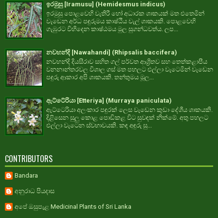
ඉරමුසු [Iramusu] (Hemidesmus indicus)
ඉරමුසු පොළවෙහි වැතිරී හෝ අධාරක ශාකයක් මත එතෙමින්
වැඩෙන අර්ධ පඳුරුමය කාෂ්ඨීය වැල් ශාකයකි. පොළවෙහි
ගැඹුරට විහිදෙන කාෂ්ඨමය මුල සුගන්ධවත්ය. ලප...
නවහන්දි [Nawahandi] (Rhipsalis baccifera)
නවහන්දි දියසීරාව සහිත ගල් පර්වත ආශ්‍රිතව සහ තෙත්කළාපීය
වනනාන්තරවල විශාල ගස් මත පහලට එල්ලා වැටෙමින් වැඩෙන
පඳුරු ආකාර අපි ශාකයකි. තන්තුමය මූල...
ඇට්ටේරියා [Etteriya] (Murraya paniculata)
ඇට්ටෙරියා අලංකාර පඳුරක් ලෙස වැඩෙන කුඩා දේශීය ශාකයකි.
දිළිසෙන සුලු කොළ පොඩිකළ විට සුවඳක් නික්මේ. අතු පහලට
එල්ලා වැටෙන ස්වභාවයකි. කඳ අඳුරු සු...
CONTRIBUTORS
Bandara
අනුරාධ පියදාස
අපේ ඔසුපැළ Medicinal Plants of Sri Lanka