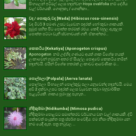
සිංහලෙන් ඉටිමල් ලෙස හඳුන්වන Hoya ovalifolia නම් දේශීය
වැල් වර්ගයකි. ගොනුකෑ / ගොනිකා...
වද / පොකුරු වද [Wada] (Hibiscus rosa-sinensis)
වද මීටර් 3 පමණ උසට වැඩෙන පඳුරක් හෝ කුඩා ශාකයකි.
සුඹුළු සහිත පිට පොත්ත තරමක් රළුය. කෙඳි බහුල ඇතුලත
පොත්ත පට්ටා වැනි ස්වභාවයත් ගනී. ඒකාන්තර...
කෙකටිය [Kekatiya] (Aponogeton crispus)
Aponogeton නම් උද්භිද ගණයට අයත් ශාක විශේෂ හයක්
ලංකාවෙන් හමුවන අතර ඒ සියල්ල පොදුවේ කෙකටිය නමින්
හඳුන්වයි. එයින් විශේෂ හතරක් ලංකාවට ආවේණික ම...
පොල්පලා [Polpala] (Aerva lanata)
පොල්පලා සිංහලෙන් පොල්කුඩු පලා යනුවෙන්ද හඳුන්වයි. මෙය
අඩි 2 දක්වා උසට පඳුරක් ලෙස වැවෙන කුඩා බහුවාර්ෂික
පැළෑටියකි. ශාකය පුරා සුදු පැහැත...
නිදිකුම්බා [Nidikumba] (Mimosa pudica)
නිදිකුම්බා පොළවට සමාන්තරව වර්ධනය වන වැල් ශාකයකි. ද්වී
පක්ෂවත් සංයුක්ත පත්‍ර ස්පර්ශ සංවේදීය. එම නිසා නිදිකුම්බා යන
නම යෙදී ඇත. පත්‍ර නටුවල ...