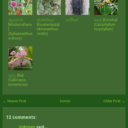
මුඩුමහණ
කූරතම්පලා
ගෙරිපස්
දොඹ [Domba]
[Mudumahana
[Kuratampala]
(Calophyllum
]
(Amaranthus
inophyllum)
(Sphaeranthus
viridis)
indicus)
ඉල්ල [Illa]
(Callicarpa
tomentosa)
← Newer Post
Home
Older Post →
12 comments:
Unknown
said...