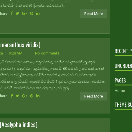
නිය ම්.මි. 5 ක් පමණ දිගැතිය. පරාගධානි...
hare:
Read More
aranthus viridis)
RECENT 
ka
9:28 AM
No comments
ැමි වහරේ කූර කොළ යනුවෙන් ද, දේශීය වෙදකමේදී සුලුකූර
UNORDER
නුවෙන් ද හඳුන්වන කූරතම්පලා සෙ.මි. 60 පමණ උසට සෘජු කඳක්
හිතව හෝ මුලින් අතු බෙදීගිය පඳුරක් ආකාරයට වැවෙන කුඩා
PAGES
ාර්ෂික පැළෑටියකි. ඇතැම් විට මීටර් 1 දක්වා උසට වැඩෙන අවස්ථාද
මු වෙයි. තරමක් මංසල කඳ රතු පැහැයට හුරු...
Home
hare:
Read More
THEME S
calypha indica)