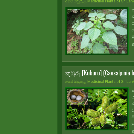
අපේ ඔසුපැළ Medicinal Plants of Sri Lan
ක
ව
ස
ද
ප
S
කුඹුරු [Kuburu] (Caesalpinia 
අපේ ඔසුපැළ Medicinal Plants of Sri Lan
ක
ය
එ
ව
ස
ම
S