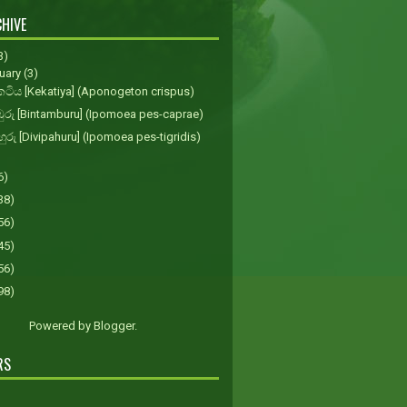
HIVE
3)
uary
(3)
ිය [Kekatiya] (Aponogeton crispus)
ඹුරු [Bintamburu] (Ipomoea pes-caprae)
පහුරු [Divipahuru] (Ipomoea pes-tigridis)
6)
38)
56)
45)
56)
98)
Powered by
Blogger
.
RS