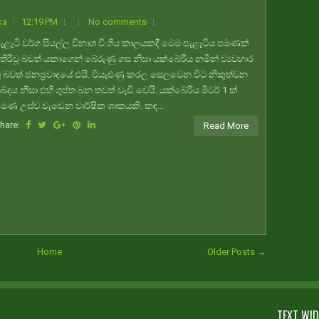
ka
12:19 PM
No comments
ැළෑටි වර්ග සියල්ල විනාශ වී ගිය කාලයකදී මෙම පැළෑටිය පමණක්
තිරිවූ බවත් යකාගෙන් බේරුණු ගස නිසා යක්බේරිය නමින් ව්‍යවහාර
ූ බවත් ජනප්‍රවාදයේ එයි. වියැළුණු කරල සෙලවෙන විට නිකුත්වන
බ්දය නිසා එහි ගුප්ත බන තවත් වැඩි වෙයි. යක්බේරිය මීටර් 1 ක්
මණ උස්ව වැඩෙන වාර්ෂික ශාකයකි. කඳ...
hare:
Read More
Home
Older Posts →
TEXT WI