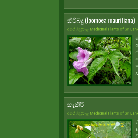
කිරිබදු (Ipomoea mauritiana)
අපේ ඔසුපැළ Medicinal Plants of Sri Lan
ම
අ
එ
ස
ල
S
කැකිරි
අපේ ඔසුපැළ Medicinal Plants of Sri Lan
හ
a
ව