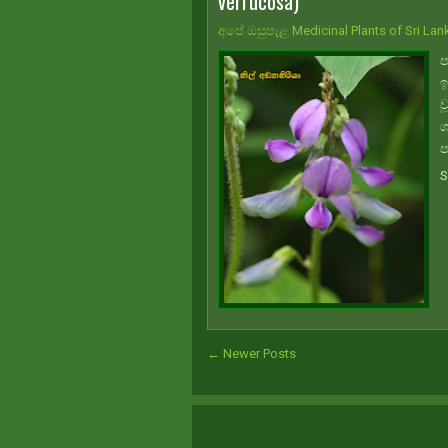
verrucosa)
අපේ ඔසුපැළ Medicinal Plants of Sri Lan
ප
ඉ
ව
ශ
ප
S
← Newer Posts