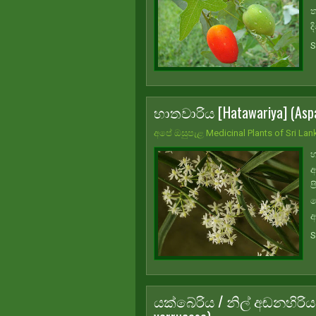
ත
ද
S
හාතවාරිය [Hatawariya] (Asp
අපේ ඔසුපැළ Medicinal Plants of Sri Lan
හ
ආ
ප
ව
ආ
S
යක්බේරිය / නිල් අඬනහිරිය [Ya