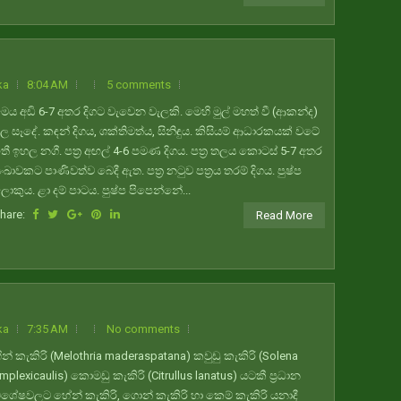
ka
8:04 AM
5 comments
ෙය අඩි 6-7 අතර දිගට වැවෙන වැලකි. මෙහි මුල් මහත් වී (ආකන්ද)
ල සෑදේ. කඳන් දිගය, ශක්තිමත්ය, සිනිඳුය. කිසියම් ආධාරකයක් වටේ
තී ඉහල නගී. පත්‍ර අඟල් 4-6 පමණ දිගය. පත්‍ර තලය කොටස් 5-7 අතර
ංඛාවකට පාණිවත්ව බෙදී ඇත. පත්‍ර නටුව පත්‍රය තරම් දිගය. පුෂ්ප
ොකුය. ළා දම් පාටය. පුෂ්ප පිපෙන්නේ...
hare:
Read More
ka
7:35 AM
No comments
ීන් කැකිරි (Melothria maderaspatana) කවුඩු කැකිරි (Solena
mplexicaulis) කොමඩු කැකිරි (Citrullus lanatus) යටකී ප්‍රධාන
ිශේෂවලට හේන් කැකිරි, ගොන් කැකිරි හා කෙම් කැකිරි යනාදී