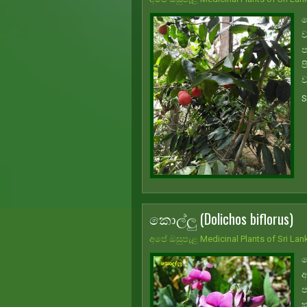
ක
ව
ප
ප
ව
S
කොල්ලු (Dolichos biflorus)
අපේ ඔසුපැළ Medicinal Plants of Sri Lan
ම
ඇ
ප
ක