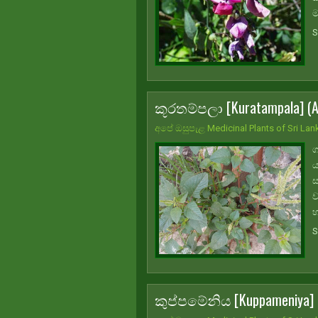
ම
S
කූරතම්පලා [Kuratampala] (Am
අපේ ඔසුපැළ Medicinal Plants of Sri Lan
ග
ය
ස
ව
හ
S
කුප්පමේනිය [Kuppameniya] (A