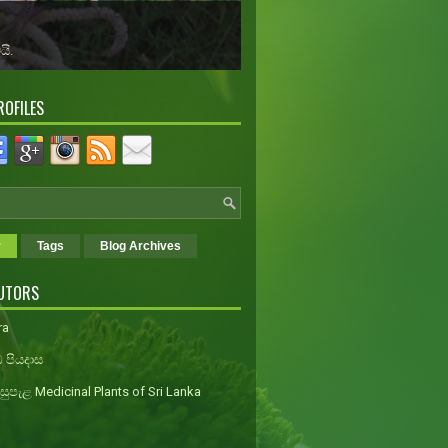
 තිබේ.
ROFILES
r
Tags
Blog Archives
UTORS
ra
 පියදාස
ුපැළ Medicinal Plants of Sri Lanka