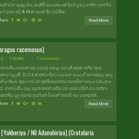
වත් වර්ග ඇතුළත්ය. කැකිරි ආධාරකයක් දිගේ උඩට නගින හෝ බිම
ිගේ දුවන අඩි 8-10 ක් පමණ දිග වාර්ෂික...
hare:
Read More
aragus racemosus)
ka
7:55 AM
7 comments
ාතාවාරිය තරමක් අතු බෙදුණු කොළ පැහැති කඳක් සහිත පඳුරු
කාර වැලකි. මීටර් 2 ක් දක්වා දිගට වැඩෙන වැලෙහි සහ අතුවල කටු
ිහිටා තිබේ. කුඩා ගස් මත දක්ෂිණාවර්තව එතෙමින් ඉහලට වර්ධනය
ේ. හාතාවාරිය වැල භූගත කඳක් සහිත වන අතර එයින් හට ගන්නා
කන්දීය මුල් ආහාර තැන්පත් වීමෙන් මහත්වී අල පොකුරක්...
hare:
Read More
kberiya / Nil Adanahiriya] (Crotalaria