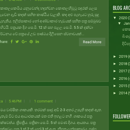
BLOG ARC
ොතලකෙමිය යනුවෙන්ද හඳුන්වන කොතලහිඹුටු පඳුරක් ලෙස
ැවෙන දැඩි කඳක් සහිත කාෂ්ඨීය වැලකි. කඳ අළු පැහැයට හුරු සුදු
▼
2020
(
ැහැතිය. ඉලිප්සාකාර හෝ අණ්ඩාකාර හැඩයක් සහිත පත්‍ර සම්මුඛව
▼
Jan
ිහිටයි. පත්‍රයක දිග සෙ.මි. 12 ක් සහ පළල සෙ.මි. 5.5 ක් දක්වා
කෙකට
ර්ධනය වේ.පත්‍රයේ උඩ පෘෂ්ඨය දිලිසෙන ස්වභාවයක්...
බිංත
hare:
Read More
දිවි
►
2019
(
►
2018
(
►
2017
(
►
2016
(
►
2015
(
►
2014
(
ka
5:46 PM
1 comment
ෙය වාර්ෂික ශාකයකි. තරමක් සෘජු අඩි 2-3 අතර උසැති කඳක් ඇත.
FOLLOWE
තැම් විට එය ආධාරකයක් මත එතී ඉහළට නගී. ශාකයේ පත්‍ර
ක්ෂවත්ය. ත්‍රිපත්‍රීය. පත්‍රිකා සෙ.මි. 5 ක් පමණ දිගය. ආයතය. පත්‍ර
ක්ෂවල පත්‍ර 1 ක් 2 ක් හෝ 3 ක් ඇත. නිපත්‍ර ලන්සාකාරය. පුෂ්ප