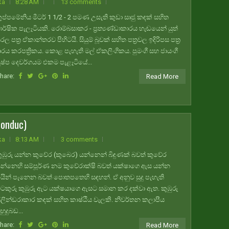
ka
8:28 AM
13 comments
ුප්පමේනිය මීටර් 1 1/2 - 2 පමණ උසැති කුඩා සෘජු කඳක් සහිත
ාර්ෂික පැලෑටියකි. රොම්බසාකර - ප්‍රත්‍යණ්ඩාකාරය හැඬයෙන් යුත්
රල පත්‍ර ඒකාන්තරව පිහිටයි. සියුම් බූවක් සහිත පත්‍රවල ඉදිරිපස පත්‍ර
ාරය කරපත්‍රිකය. කොළ පැහැති මල් ඒකලිංගිකය. පුමංගී සහ ජායංගී
ුෂ්ප දෙවර්ගයම එකම පැළෑටියේ...
hare:
Read More
bonduc)
ka
8:13 AM
3 comments
ුඹුරු යන්න කුවේර (කුබෙර) යන්නෙන් බිඳුණක් බවත් කුවේර
න්නෙහි සම්පූර්ණ නම කුවේරාක්ෂි බවත් යක්ෂාගෙ ඇස යන්න
යින් පැනෙන බවත් පොතපතෙහි සඳහන්. ඒ අනුව සුදු පැහැති
ටකුරු කුඹුරු ඇට යක්ෂයාගෙ ඇසට සමාන කර දක්වා ඇත. කුඹුරු
ිලින්ඩරාකාර කඳක් සහිත කාෂ්ඨීය වැලකි. නිවර්තන කලාපීය
ුහුදුබඩ...
hare:
Read More