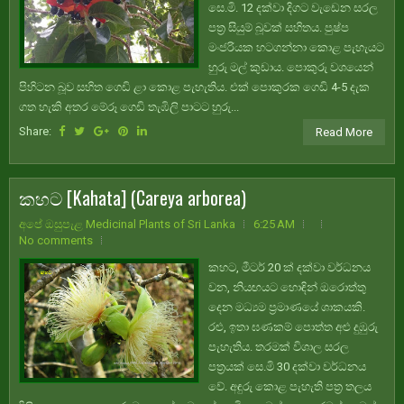
සෙ.මි. 12 දක්වා දිගට වැඩෙන සරල
පත්‍ර සියුම් බූවක් සහිතය. පුෂ්ප
මංජරියක හටගන්නා කොළ පැහැයට
හුරු මල් කුඩාය. පොකුරු වශයෙන්
පිහිටන බූව සහිත ගෙඩි ළා කොළ පැහැතිය. එක් පොකුරක ගෙඩි 4-5 දැක
ගත හැකි අතර මේරූ ගෙඩි තැඹිලි පාටට හුරු...
Share:
Read More
කහට [Kahata] (Careya arborea)
අපේ ඔසුපැළ Medicinal Plants of Sri Lanka
6:25 AM
No comments
කහට, මීටර් 20 ක් දක්වා වර්ධනය
වන, නියඟයට හොඳින් ඔරොත්තු
දෙන මධ්‍යම ප්‍රමාණයේ ශාකයකි.
රළු, ඉතා ඝණකම් පොත්ත අළු දුඹුරු
පැහැතිය. තරමක් විශාල සරල
පත්‍රයක් සෙ.මි 30 දක්වා වර්ධනය
වේ. අඳුරු කොළ පැහැති පත්‍ර තලය