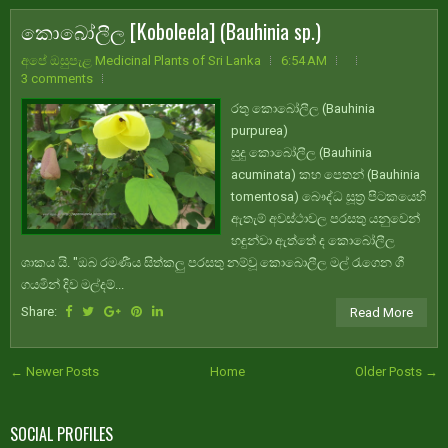
කොබෝලීල [Koboleela] (Bauhinia sp.)
අපේ ඔසුපැළ Medicinal Plants of Sri Lanka
6:54 AM
3 comments
රතු කොබෝලීල (Bauhinia
purpurea)
සුදු කොබෝලීල (Bauhinia
acuminata) කහ පෙතන් (Bauhinia
tomentosa) බෞද්ධ සූත්‍ර පිටකයෙහි
ඇතැම් අවස්ථාවල පරසතු යනුවෙන්
හඳුන්වා ඇත්තේ ද කොබෝලීල
ශාකය යි. "ඔබ රමණීය සිත්කලු පරසතු නම්වූ කොබොලීල මල් රැගෙන ගී
ගයමින් දිව මල්දම්...
Share:
Read More
← Newer Posts
Home
Older Posts →
SOCIAL PROFILES