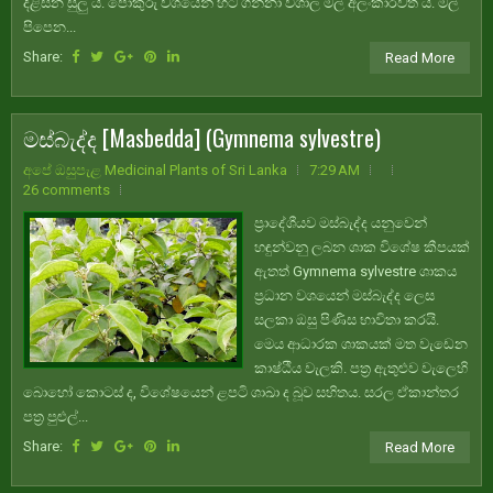
දිළිසන සුලු ය. පොකුරු වශයෙන් හට ගන්නා විශාල මල් අලංකාරවත් ය. මල්
පිපෙන...
Share:
Read More
මස්බැද්ද [Masbedda] (Gymnema sylvestre)
අපේ ඔසුපැළ Medicinal Plants of Sri Lanka
7:29 AM
26 comments
ප්‍රාදේශීයව මස්බැද්ද යනුවෙන්
හඳුන්වනු ලබන ශාක විශේෂ කීපයක්
ඇතත් Gymnema sylvestre ශාකය
ප්‍රධාන වශයෙන් මස්බැද්ද ලෙස
සලකා ඔසු පිණිස භාවිතා කරයි.
මෙය ආධාරක ශාකයක් මත වැඩෙන
කාෂ්ඨීය වැලකි. පත්‍ර ඇතුළුව වැලෙහි
බොහෝ කොටස් ද, විශේෂයෙන් ළපටි ශාඛා ද බූව සහිතය. සරල ඒකාන්තර
පත්‍ර පුළුල්...
Share:
Read More