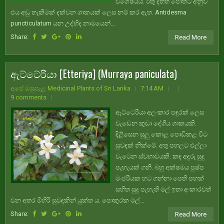
විශේෂයයි. රතු දත්ත පොතට අනුව
එය අඩු තැකීමක් දක්වන ශාකයක් ලෙස නම් කර ඇත. Antidesma
puncticulatum යන උද්භිද නාමයෙන්...
Share:
Read More
ඇට්ටේරියා [Etteriya] (Murraya paniculata)
අපේ ඔසුපැළ Medicinal Plants of Sri Lanka
7:14 AM
9 comments
ඇට්ටෙරියා අලංකාර පඳුරක් ලෙස
වැඩෙන කුඩා දේශීය ශාකයකි.
දිළිසෙන සුලු කොළ පොඩිකළ විට
සුවඳක් නික්මේ. අතු පහලට එල්ලා
වැටෙන ස්වභාවයකි. කඳ අඳුරු සුදු
පැහැයක් ගනී. බහු අක්ෂමය පුෂ්ප
මංජරියක හට ගන්නා පෙති පහක්
සහිත සුදු පැහැති මල් ඉතා අංකාරවත්
වන අතර මිහිරි සුවඳකින් යුක්ත ය. පොකුරක මල්...
Share:
Read More