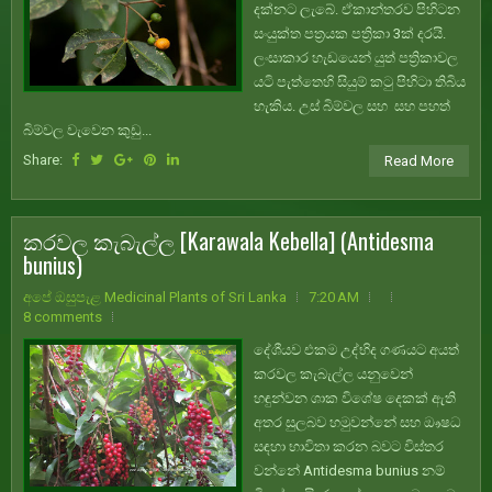
දක්නට ලැබේ. ඒකාන්තරව පිහිටන
සංයුක්ත පත්‍රයක පත්‍රිකා 3ක් දරයි.
ලංසාකාර හැඩයෙන් යුත් පත්‍රිකාවල
යටි පැත්තෙහි සියුම් කටු පිහිටා තිබිය
හැකිය. උස් බිම්වල සහ සහ පහත්
බිම්වල වැවෙන කුඩු...
Share:
Read More
කරවල කැබැල්ල [Karawala Kebella] (Antidesma
bunius)
අපේ ඔසුපැළ Medicinal Plants of Sri Lanka
7:20 AM
8 comments
දේශීයව එකම උද්භිද ගණයට අයත්
කරවල කැබැල්ල යනුවෙන්
හඳුන්වන ශාක විශේෂ දෙකක් ඇති
අතර සුලබව හමුවන්නේ සහ ඖෂධ
සඳහා භාවිතා කරන බවට විස්තර
වන්නේ Antidesma bunius නම්