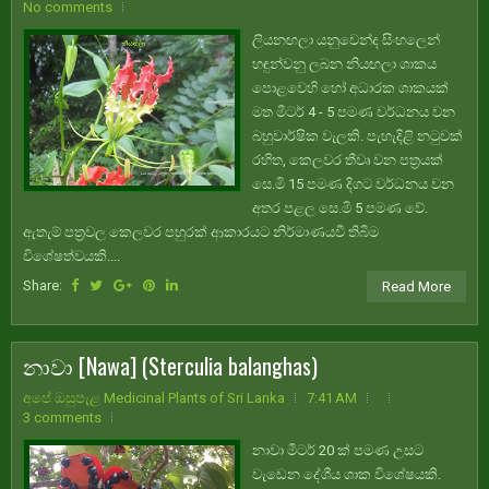
No comments
ලියනඟලා යනුවෙන්ද සිංහලෙන්
හඳුන්වනු ලබන නියඟලා ශාකය
පොළවෙහි හෝ අධාරක ශාකයක්
මත මීටර් 4 - 5 පමණ වර්ධනය වන
බහුවාර්ෂික වැලකි. පැහැදිළි නටුවක්
රහිත, කෙලවර තීවෘ වන පත්‍රයක්
සෙ.මි 15 පමණ දිගට වර්ධනය වන
අතර පළල සෙ.මි 5 පමණ වේ.
ඇතැම් පත්‍රවල කෙලවර පහුරක් ආකාරයට නිර්මාණයවී තිබීම
විශේෂත්වයකි....
Share:
Read More
නාවා [Nawa] (Sterculia balanghas)
අපේ ඔසුපැළ Medicinal Plants of Sri Lanka
7:41 AM
3 comments
නාවා මීටර් 20 ක් පමණ උසට
වැඩෙන දේශීය ශාක විශේෂයකි.