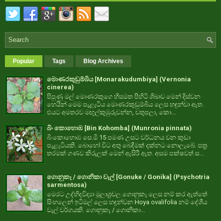
Popular
Tags
Blog Archives
මොණරකුඩුම්බිය [Monarakudumbiya] (Vernonia
cinerea)
පිපුණු මල් මොණරකුගෙ හිසමත පිහිටි ශිඛාව මෙන් දිස්වන
හෙයින් මෙම පැළෑටිය මොණරකුඩුම්බිය ලෙස හඳුන්වා ඇත.
එයට අමතරව මඟුල්කුඹුරුවන්න, වතුපලා, කො...
බිං කොහොඹ [Bin Kohomba] (Munronia pinnata)
බිංකොහොඹ සෙ.මි 15 පමණ උසට වර්ධනය වන කුඩා
පැළෑටියකි. බොහෝ විට අතු බෙදීමක් දක්නට නොලැබේ. පත්‍ර
තරමක් ගණව කිරුලක් මෙන් ඇසිරී ඇත. අසම පක්ෂවත් ස...
ගොනුකෑ / ගොනිකා වැල් [Gonuke / Gonika] (Psychotria
sarmentosa)
මෙරට උද්භිදවිද්‍යා මූලාශ්‍රවල ගොනුකෑ ලෙස නම් කර ඇත්තේ
සිංහලෙන් ඉටිමල් ලෙස හඳුන්වන Hoya ovalifolia නම් දේශීය
වැල් වර්ගයකි. ගොනුකෑ / ගොනිකා...