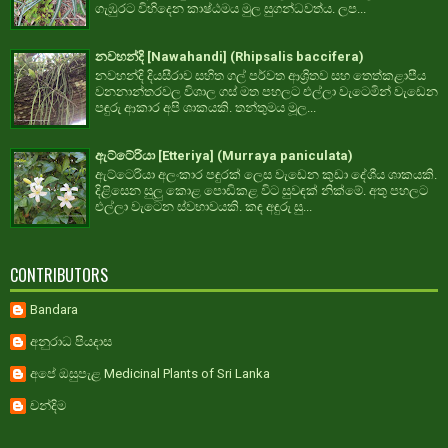
ගැඹුරට විහිදෙන කාෂ්ඨමය මුල සුගන්ධවත්ය. ලප...
නවහන්දි [Nawahandi] (Rhipsalis baccifera)
නවහන්දි දියසීරාව සහිත ගල් පර්වත ආශ්‍රිතව සහ තෙත්කළාපීය
වනනාන්තරවල විශාල ගස් මත පහලට එල්ලා වැටෙමින් වැඩෙන
පඳුරු ආකාර අපි ශාකයකි. තන්තුමය මූල...
ඇට්ටේරියා [Etteriya] (Murraya paniculata)
ඇට්ටෙරියා අලංකාර පඳුරක් ලෙස වැඩෙන කුඩා දේශීය ශාකයකි.
දිළිසෙන සුලු කොළ පොඩිකළ විට සුවඳක් නික්මේ. අතු පහලට
එල්ලා වැටෙන ස්වභාවයකි. කඳ අඳුරු සු...
CONTRIBUTORS
Bandara
අනුරාධ පියදාස
අපේ ඔසුපැළ Medicinal Plants of Sri Lanka
චන්දිම