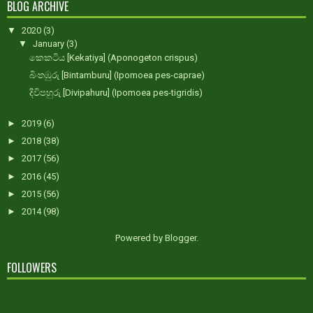
BLOG ARCHIVE
▼
2020
(3)
▼
January
(3)
කෙකටිය [Kekatiya] (Aponogeton crispus)
බිංතඹුරු [Bintamburu] (Ipomoea pes-caprae)
දිවිපහුරු [Divipahuru] (Ipomoea pes-tigridis)
►
2019
(6)
►
2018
(38)
►
2017
(56)
►
2016
(45)
►
2015
(56)
►
2014
(98)
Powered by
Blogger
.
FOLLOWERS