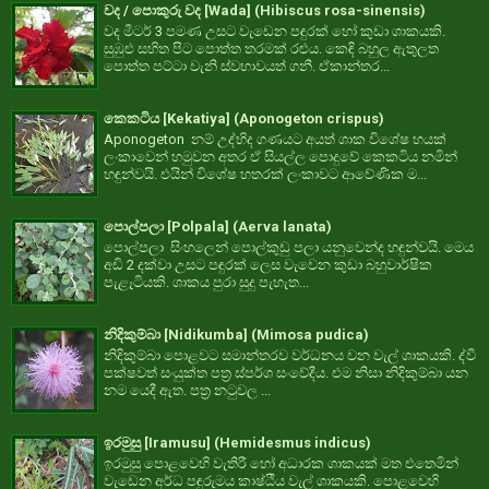
වද / පොකුරු වද [Wada] (Hibiscus rosa-sinensis)
වද මීටර් 3 පමණ උසට වැඩෙන පඳුරක් හෝ කුඩා ශාකයකි.
සුඹුළු සහිත පිට පොත්ත තරමක් රළුය. කෙඳි බහුල ඇතුලත
පොත්ත පට්ටා වැනි ස්වභාවයත් ගනී. ඒකාන්තර...
කෙකටිය [Kekatiya] (Aponogeton crispus)
Aponogeton නම් උද්භිද ගණයට අයත් ශාක විශේෂ හයක්
ලංකාවෙන් හමුවන අතර ඒ සියල්ල පොදුවේ කෙකටිය නමින්
හඳුන්වයි. එයින් විශේෂ හතරක් ලංකාවට ආවේණික ම...
පොල්පලා [Polpala] (Aerva lanata)
පොල්පලා සිංහලෙන් පොල්කුඩු පලා යනුවෙන්ද හඳුන්වයි. මෙය
අඩි 2 දක්වා උසට පඳුරක් ලෙස වැවෙන කුඩා බහුවාර්ෂික
පැළෑටියකි. ශාකය පුරා සුදු පැහැත...
නිදිකුම්බා [Nidikumba] (Mimosa pudica)
නිදිකුම්බා පොළවට සමාන්තරව වර්ධනය වන වැල් ශාකයකි. ද්වී
පක්ෂවත් සංයුක්ත පත්‍ර ස්පර්ශ සංවේදීය. එම නිසා නිදිකුම්බා යන
නම යෙදී ඇත. පත්‍ර නටුවල ...
ඉරමුසු [Iramusu] (Hemidesmus indicus)
ඉරමුසු පොළවෙහි වැතිරී හෝ අධාරක ශාකයක් මත එතෙමින්
වැඩෙන අර්ධ පඳුරුමය කාෂ්ඨීය වැල් ශාකයකි. පොළවෙහි