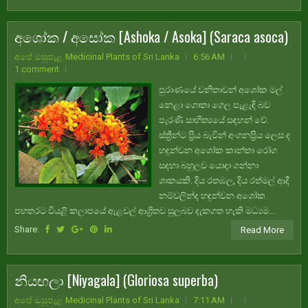
අශෝක / අසෝක [Ashoka / Asoka] (Saraca asoca)
අපේ ඔසුපැළ Medicinal Plants of Sri Lanka
6:56 AM
1 comment
පුරාණයේ වනිතාවන් අශෝක මල්
නෙළා ගොතා ගෙල පැළැඳි බව
පැරණි සාහිත්‍යයේ සඳහන් වේ.
ස්ත්‍රීන්ට ප්‍රිය බැවින් අංගනප්‍රිය ලෙස ද
හඳුන්වන අශෝක කාන්තා රෝග
සඳහා බහුලව යොදා ගන්නා
ශාකයකි. දිය රතඹල, දිය රත්මල් ආදී
නම්වලින්ද හඳුන්වන අශෝක
පහතරට වියළි කලාපයේ ඇළවල් ආශ්‍රිතව සුලබව දැකගත හැකි මධ්‍යම...
Share:
Read More
නියඟලා [Niyagala] (Gloriosa superba)
අපේ ඔසුපැළ Medicinal Plants of Sri Lanka
7:11 AM