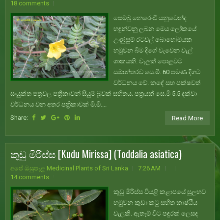
18 comments
සෙම්බු නෙරෙංචි යනුවෙන්ද
හඳුන්වනු ලබන මෙය ලෝකයේ
උණුසුම් රටවල් බොහෝමයක
හමුවන බිම දිගේ වැවෙන වැල්
ශාකයකි. වැලක් පොළවට
සමාන්තරව සෙ.මි. 60 පමණ දිගට
වර්ධනය වේ. කඳේ සහ පක්ෂවත්
සංයුක්ත පත්‍රවල පත්‍රිකාවන් සියුම් බූවක් සහිතය. පත්‍රයක් සෙ.මි 5.5 දක්වා
වර්ධනය වන අතර පත්‍රිකාවක් මි.මි....
Share:
Read More
කුඩු මිරිස්ස [Kudu Mirissa] (Toddalia asiatica)
අපේ ඔසුපැළ Medicinal Plants of Sri Lanka
7:26 AM
14 comments
කුඩු මිරිස්ස වියළි කළාපයේ සුලභව
හමුවන කුඩා කටු සහිත කාෂ්ඨීය
වැලකි. ඇතැම් විට පඳුරක් ලෙසද