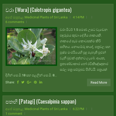
වරා [Wara] (Calotropis gigantea)
අපේ ඔසුපැළ Medicinal Plants of Sri Lanka
4:14 PM
6 comments
වරා මීටර් 1.5 පමණ උසට වැඩෙන
පඳුරුමය කුඩා දේශීය ශාකයකි.
ශාකයේ සෑම කොටසක්ම කිරි
සහිතය. නොමේරූ කඳේ, පත්‍රවල සහ
පුෂ්ප මංජරියෙහි සුදු පැහැති පුළුන්
වැනි බූවක් දක්නට ලැබේ. ආයත,
ප්‍රත්‍යණ්ඩාකාර හෝ රවිකිඤ්ඤාකාර
සරල පත්‍ර සම්මුඛව පිහිටයි. පත්‍රයක්
දිගින් සෙ.මි.18 සහ පළලින් සෙ.මි. 8...
Share:
Read More
පතඟි [Patagi] (Caesalpinia sappan)
අපේ ඔසුපැළ Medicinal Plants of Sri Lanka
6:22 PM
1 comment