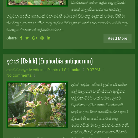
ධාවකයක් සහිත කුඩා පැළෑටියකි.
තෙත් කලාපීය වවනාන්තරවල
හමුවන දේශීය ශාකයක් වන මෙහි බොහෝ විට පත්‍ර දෙකක් පමණ පිහිටා
තිබෙනු දැකගත හැකිය. පත්‍ර හැඩය ඕවලාකාර හෝ හෘදයාකාරය. මෙම පත්‍ර
මීයකුගේ කනෙහි හැඩයට සමාන...
Share:
Read More
දළුක් [Daluk] (Euphorbia antiquorum)
අපේ ඔසුපැළ Medicinal Plants of Sri Lanka
9:07 PM
No comments
දළුක් කටුක පරිසර ලක්ෂණ සහිත
ගල් තලාවන් වැනි ස්ථාන ආශ්‍රිතව
හමුවන මීටර් 6 ක් පමණ උසට
වැඩෙන දේශීය ශාක විශේෂයකි.
සෘජු කඳ තරමක් කාෂ්ඨීය වන අතර
ත්‍රිකෝණික හෝ හතරැස් අතු
බෙහෙවික් මාංසල ස්වභාවයක් ගනී.
අතුවල පිහාටු ආකාරයෙන් පිටතට