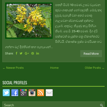
පතඟි මීටර් 10 පමණ උසට වැඩෙන
කුඩා ශාකයක් හෝ පඳුරකි. මේරූ කඳ
දුඹුරු පැහැති වන අතර පොතු
ගැලවෙන ස්වභාවයක් දක්නට
ලැබේ. අතුවල තියුණු කටු පිහිටා
තිබේ. සෙ.මි. 25-40 පමණ දිග ද්වී
පක්ෂවත් සංයුක්ත පත්‍ර ඒකාන්තරව
පිහිටයි. ඒකාක්ෂ පුෂ්ප මංජරියක හට
ගන්නා මල් දීප්තිමත් කහ පැහැයෙන්...
Share:
Read More
← Newer Posts
Home
Older Posts →
SOCIAL PROFILES