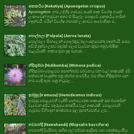
කෙකටිය [Kekatiya] (Aponogeton crispus)
Aponogeton නම් උද්භිද ගණයට අයත් ශාක විශේෂ හයක්
ලංකාවෙන් හමුවන අතර ඒ සියල්ල පොදුවේ කෙකටිය නමින්
හඳුන්වයි. එයින් විශේෂ හතරක් ලංකාවට ආවේණික ම...
පොල්පලා [Polpala] (Aerva lanata)
පොල්පලා සිංහලෙන් පොල්කුඩු පලා යනුවෙන්ද හඳුන්වයි. මෙය
අඩි 2 දක්වා උසට පඳුරක් ලෙස වැවෙන කුඩා බහුවාර්ෂික
පැළෑටියකි. ශාකය පුරා සුදු පැහැත...
නිදිකුම්බා [Nidikumba] (Mimosa pudica)
නිදිකුම්බා පොළවට සමාන්තරව වර්ධනය වන වැල් ශාකයකි. ද්වී
පක්ෂවත් සංයුක්ත පත්‍ර ස්පර්ශ සංවේදීය. එම නිසා නිදිකුම්බා යන
නම යෙදී ඇත. පත්‍ර නටුවල ...
ඉරමුසු [Iramusu] (Hemidesmus indicus)
ඉරමුසු පොළවෙහි වැතිරී හෝ අධාරක ශාකයක් මත එතෙමින්
වැඩෙන අර්ධ පඳුරුමය කාෂ්ඨීය වැල් ශාකයකි. පොළවෙහි
ගැඹුරට විහිදෙන කාෂ්ඨමය මුල සුගන්ධවත්ය. ලප...
නවහන්දි [Nawahandi] (Rhipsalis baccifera)
නවහන්දි දියසීරාව සහිත ගල් පර්වත ආශ්‍රිතව සහ තෙත්කළාපීය