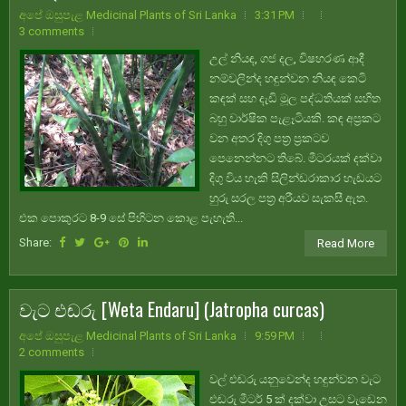
අපේ ඔසුපැළ Medicinal Plants of Sri Lanka
3:31 PM
3 comments
උල් නියඳ, ගජ දල, විෂහරණ ආදී
නම්වලින්ද හඳුන්වන නියඳ කෙටි
කඳක් සහ දැඩි මූල පද්ධතියක් සහිත
බහු වාර්ෂික පැළෑටියකි. කඳ අප්‍රකට
වන අතර දිගු පත්‍ර ප්‍රකටව
පෙනෙන්නට තිබේ. මීටරයක් දක්වා
දිගු විය හැකි සිලින්ඩරාකාර හැඩයට
හුරු සරල පත්‍ර අරීයව සැකසී ඇත.
එක පොකුරට 8-9 සේ පිහිටන කොළ පැහැති...
Share:
Read More
වැට එඬරු [Weta Endaru] (Jatropha curcas)
අපේ ඔසුපැළ Medicinal Plants of Sri Lanka
9:59 PM
2 comments
වල් එඬරු යනුවෙන්ද හඳුන්වන වැට
එඬරු මීටර් 5 ක් දක්වා උසට වැඩෙන