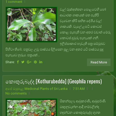
1 comment
වැල් රුක්අත්තන පොළවෙහි හෝ
ආධාරක ශාකයක් මත පැතිරී
වැඩෙන කිරි සහිත දේශීය වැල්
ශාකයකි. වැලේ ළපටි කොටස්
කොළ පැහැති වන අතර වඩාත් මේරු
කොටස් දුඹුරු පැහැයක් ගනී.
ඉලිප්සාකාර හැඩැති පත්‍ර සම්මුඛව
පිහිටා තිබේ. පත්‍රවල උඩු පෘෂ්ඨය දිලිසෙන සුලු වන අතර යටි පෘෂ්ඨය සුදු
පැහැයට හුරුය. පත්‍රයක්...
Share:
Read More
කොතුරුබැද්ද [Kothurubedda] (Geophila repens)
අපේ ඔසුපැළ Medicinal Plants of Sri Lanka
7:51 AM
No comments
මීකන්පලා, ආබුකරණී, ආඛුපර්ණී
මකුනුවැන්න ආදී නම්වලින්ද
හඳුන්වන කොතුරුබැද්ද භූගත