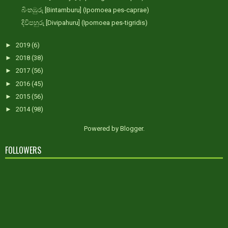
බිංතඹුරු [Bintamburu] (Ipomoea pes-caprae)
දිවිපහුරු [Divipahuru] (Ipomoea pes-tigridis)
►
2019
(6)
►
2018
(38)
►
2017
(56)
►
2016
(45)
►
2015
(56)
►
2014
(98)
Powered by
Blogger
.
FOLLOWERS