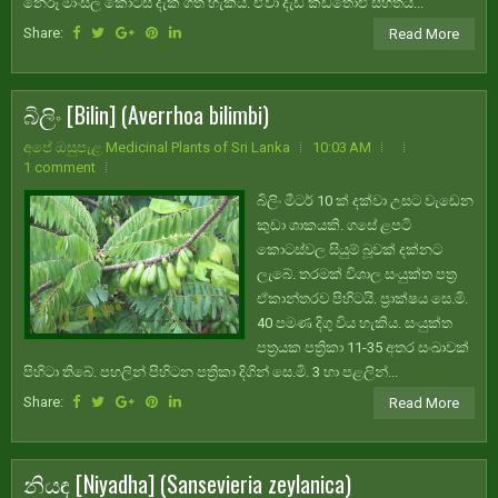
නෙරූ මාංසල කොටස් දැක ගත හැකිය. ඒවා දැඩි කඩතොළු සහිතය...
Share:
Read More
බිලිං [Bilin] (Averrhoa bilimbi)
අපේ ඔසුපැළ Medicinal Plants of Sri Lanka
10:03 AM
1 comment
බිලිං මීටර් 10 ක් දක්වා උසට වැඩෙන
කුඩා ශාකයකි. ගසේ ළපටි
කොටස්වල සියුම් බූවක් දක්නට
ලැබේ. තරමක් විශාල සංයුක්ත පත්‍ර
ඒකාන්තරව පිහිටයි. ප්‍රාක්ෂය සෙ.මි.
40 පමණ දිගු විය හැකිය. සංයුක්ත
පත්‍රයක පත්‍රිකා 11-35 අතර සංඛාවක්
පිහිටා තිබේ. පහලින් පිහිටන පත්‍රිකා දිගින් සෙ.මි. 3 හා පළලින්...
Share:
Read More
නියඳ [Niyadha] (Sansevieria zeylanica)