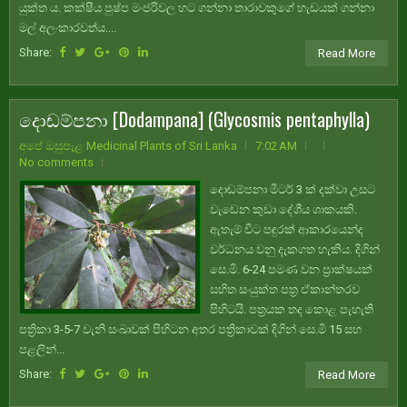
යුක්ත ය. කක්ෂීය පුෂ්ප මංජරිවල හට ගන්නා තාරාවකුගේ හැඩයක් ගන්නා
මල් අලංකාරවත්ය....
Share:
Read More
දොඬම්පනා [Dodampana] (Glycosmis pentaphylla)
අපේ ඔසුපැළ Medicinal Plants of Sri Lanka
7:02 AM
No comments
දොඬම්පනා මීටර් 3 ක් දක්වා උසට
වැඩෙන කුඩා දේශීය ශාකයකි.
ඇතැම් විට පඳුරක් ආකාරයෙන්ද
වර්ධනය වනු දැකගත හැකිය. දිගින්
සෙ.මි. 6-24 පමණ වන ප්‍රාක්ෂයක්
සහිත සංයුක්ත පත්‍ර ඒකාන්තරව
පිහිටයි. පත්‍රයක තද කොළ පැහැති
පත්‍රිකා 3-5-7 වැනි සංඛාවක් පිහිටන අතර පත්‍රිකාවක් දිගින් සෙ.මි 15 සහ
පළලින්...
Share:
Read More