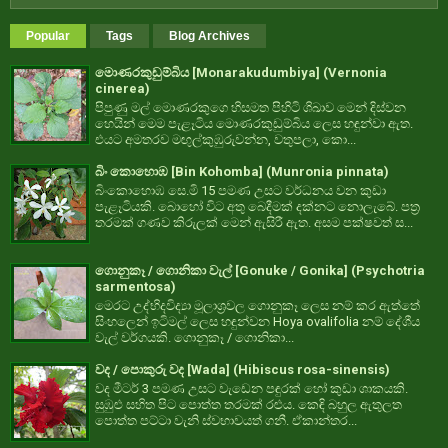
Popular
Tags
Blog Archives
මොණරකුඩුම්බිය [Monarakudumbiya] (Vernonia
cinerea)
පිපුණු මල් මොණරකුගෙ හිසමත පිහිටි ශිඛාව මෙන් දිස්වන
හෙයින් මෙම පැළෑටිය මොණරකුඩුම්බිය ලෙස හඳුන්වා ඇත.
එයට අමතරව මඟුල්කුඹුරුවන්න, වතුපලා, කො...
බිං කොහොඹ [Bin Kohomba] (Munronia pinnata)
බිංකොහොඹ සෙ.මි 15 පමණ උසට වර්ධනය වන කුඩා
පැළෑටියකි. බොහෝ විට අතු බෙදීමක් දක්නට නොලැබේ. පත්‍ර
තරමක් ගණව කිරුලක් මෙන් ඇසිරී ඇත. අසම පක්ෂවත් ස...
ගොනුකෑ / ගොනිකා වැල් [Gonuke / Gonika] (Psychotria
sarmentosa)
මෙරට උද්භිදවිද්‍යා මූලාශ්‍රවල ගොනුකෑ ලෙස නම් කර ඇත්තේ
සිංහලෙන් ඉටිමල් ලෙස හඳුන්වන Hoya ovalifolia නම් දේශීය
වැල් වර්ගයකි. ගොනුකෑ / ගොනිකා...
වද / පොකුරු වද [Wada] (Hibiscus rosa-sinensis)
වද මීටර් 3 පමණ උසට වැඩෙන පඳුරක් හෝ කුඩා ශාකයකි.
සුඹුළු සහිත පිට පොත්ත තරමක් රළුය. කෙඳි බහුල ඇතුලත
පොත්ත පට්ටා වැනි ස්වභාවයත් ගනී. ඒකාන්තර...