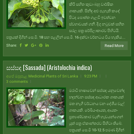
කිරි සහිත කුඩා බහු වාර්ෂික
ශාකයකි. සිනිඳු අළු පැහැති කඳේ
පිටද පොත්ත ගැලවී ඉවත්වන
ස්වභාවයක් ගනී. දිගු නටුවක් සහිත
සරල පත්‍ර සර්පිලාකාරව පිහිටයි.
පත්‍රයක් දිගින් සෙ.මි. 18 සහ පළලින් සෙ.මි. 16 දක්වා වර්නධය විය හැකිය....
Share:
Read More
සස්සඳ [Sassada] (Aristolochia indica)
අපේ ඔසුපැළ Medicinal Plants of Sri Lanka
9:23 PM
3 comments
මරාටි භාෂාවෙන් සප්සඳ යනුවෙන්ද
හඳුන්වන සස්සඳ ආධාරක ශාකයක්
මත නැගී වර්ධනය වන දේශීය වැල්
ශාකයකි. රේඛීය-ආයත, ආයත-
ප්‍රත්‍යණ්ඩකාර වැනි හැඩයන්ගෙන්
යුත් පත්‍ර ඒකාන්තරව පිහිටා තිබේ.
පත්‍රයක් සෙ.මි 10-12.5 පමණ දිගින්