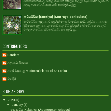
වනනාන්තරවල විශාල ගස් මත පහලට එල්ලා වැටෙමින් වැඩෙන
පඳුරු ආකාර අපි ශාකයකි. තන්තුමය මූල...
ඇට්ටේරියා [Etteriya] (Murraya paniculata)
ඇට්ටෙරියා අලංකාර පඳුරක් ලෙස වැඩෙන කුඩා දේශීය ශාකයකි.
දිළිසෙන සුලු කොළ පොඩිකළ විට සුවඳක් නික්මේ. අතු පහලට
එල්ලා වැටෙන ස්වභාවයකි. කඳ අඳුරු සු...
CONTRIBUTORS
Bandara
අනුරාධ පියදාස
අපේ ඔසුපැළ Medicinal Plants of Sri Lanka
චන්දිම
BLOG ARCHIVE
▼
2020
(3)
▼
January
(3)
කෙකටිය [Kekatiya] (Aponogeton crispus)