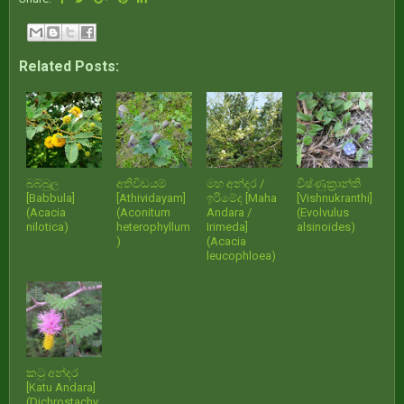
Related Posts:
බබ්බුල
අතිවිඩයම්
මහ අන්දර /
විෂ්ණුක්‍රාන්ති
[Babbula]
[Athividayam]
ඉරිමේද [Maha
[Vishnukranthi]
(Acacia
(Aconitum
Andara /
(Evolvulus
nilotica)
heterophyllum
Irimeda]
alsinoides)
)
(Acacia
leucophloea)
කටු අන්දර
[Katu Andara]
(Dichrostachy