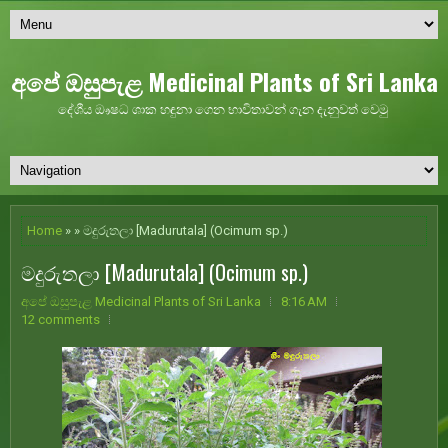
අපේ ඔසුපැළ Medicinal Plants of Sri Lanka
දේශීය ඖෂධ ශාක හඳුනා ගෙන භාවිතාවන් ගැන දැනුවත් වෙමු
Home
» » මදුරුතලා [Madurutala] (Ocimum sp.)
මදුරුතලා [Madurutala] (Ocimum sp.)
අපේ ඔසුපැළ Medicinal Plants of Sri Lanka
8:16 AM
12 comments