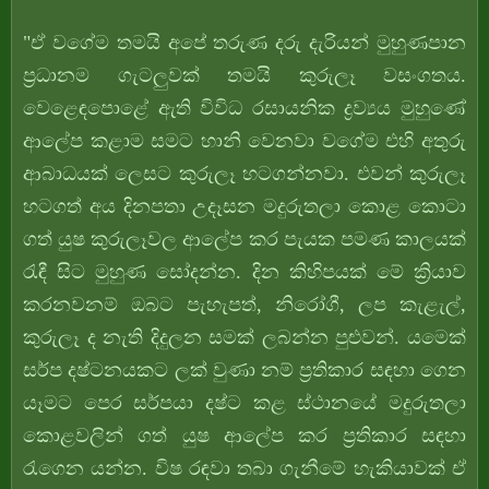
"ඒ වගේම තමයි අපේ තරුණ දරු දැරියන් මුහුණපාන
ප්‍රධානම ගැටලුවක් තමයි කුරුලෑ වසංගතය.
වෙළෙඳපොළේ ඇති විවිධ රසායනික ද්‍රව්‍යය මුහුණේ
ආලේප කළාම සමට හානි වෙනවා වගේම එහි අතුරු
ආබාධයක් ලෙසට කුරුලෑ හටගන්නවා. එවන් කුරුලෑ
හටගත් අය දිනපතා උදෑසන මදුරුතලා කොළ කොටා
ගත් යුෂ කුරුලෑවල ආලේප කර පැයක පමණ කාලයක්
රැඳී සිට මුහුණ සෝදන්න. දින කිහිපයක් මේ ක්‍රියාව
කරනවනම් ඔබට පැහැපත්, නිරෝගී, ලප කැළැල්,
කුරුලෑ ද නැති දිදුලන සමක් ලබන්න පුළුවන්. යමෙක්
සර්ප දෂ්ටනයකට ලක් වුණා නම් ප්‍රතිකාර සඳහා ගෙන
යෑමට පෙර සර්පයා දෂ්ට කළ ස්ථානයේ මදුරුතලා
කොළවලින් ගත් යුෂ ආලේප කර ප්‍රතිකාර සඳහා
රැගෙන යන්න. විෂ රඳවා තබා ගැනීමේ හැකියාවක් ඒ