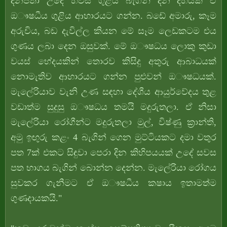
දිනපතා උදේ හවස ගුළිය බැගින් දින දහයක් ඒ
ඔෟෂධීය ගුළිය ආහාරයට ගන්න. බඩේ අමාරු, කෑම
අරුචිය, බඩ දැවිල්ල කියන මේ සෑම ලෙඩකටම එය
ගුණය ලබා දෙන ඔසුවක්. මේ ඔෟෂධය ලොකු කුඩා
වයස් භේදයකින් තොරව කිසිදු අතුරු ආබාධයක්
නොමැතිව ආහාරයට ගන්න පුළුවන් ඔෟෂධයක්.
මැලේරියාව වැනි උණ සඳහා දේශීය ආයුර්වේදය තුළ
වඩාත්ම සුදුසු ඔෟෂධය තමයි මදුරුතලා. ඒ නිසා
මැලේරියා රෝගීන්ට මදුරුතලා මුල්, විෂ්ණු ක්‍රාන්ති,
අමු ඉඟුරු කළං 4 බැගින් ගෙන මුට්ටියකට දමා වතුර
පත 7ක් එකට සිඳුවා පෙරා දින කිහිපයයක් උදේ සවස
පත භාගය බැගින් බොන්න දෙන්න. මැලේරියා රෝගය
සුවකර ගැනීමට ඒ ඔෟෂධීය කෂාය ඉතාමත්ම
ගුණදායකයි."