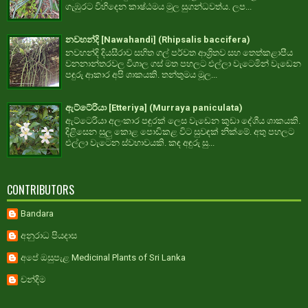
ගැඹුරට විහිදෙන කාෂ්ඨමය මුල සුගන්ධවත්ය. ලප...
නවහන්දි [Nawahandi] (Rhipsalis baccifera)
නවහන්දි දියසීරාව සහිත ගල් පර්වත ආශ්‍රිතව සහ තෙත්කළාපීය
වනනාන්තරවල විශාල ගස් මත පහලට එල්ලා වැටෙමින් වැඩෙන
පඳුරු ආකාර අපි ශාකයකි. තන්තුමය මූල...
ඇට්ටේරියා [Etteriya] (Murraya paniculata)
ඇට්ටෙරියා අලංකාර පඳුරක් ලෙස වැඩෙන කුඩා දේශීය ශාකයකි.
දිළිසෙන සුලු කොළ පොඩිකළ විට සුවඳක් නික්මේ. අතු පහලට
එල්ලා වැටෙන ස්වභාවයකි. කඳ අඳුරු සු...
CONTRIBUTORS
Bandara
අනුරාධ පියදාස
අපේ ඔසුපැළ Medicinal Plants of Sri Lanka
චන්දිම