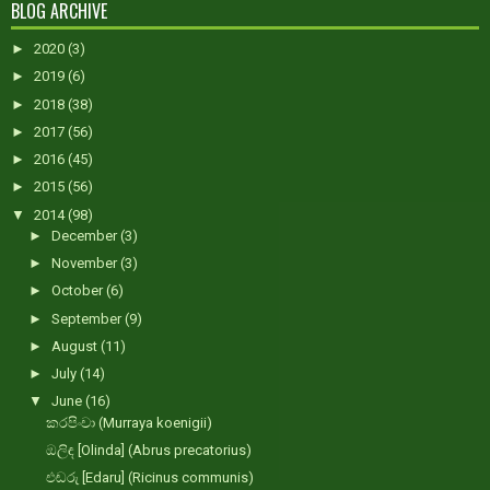
BLOG ARCHIVE
►
2020
(3)
►
2019
(6)
►
2018
(38)
►
2017
(56)
►
2016
(45)
►
2015
(56)
▼
2014
(98)
►
December
(3)
►
November
(3)
►
October
(6)
►
September
(9)
►
August
(11)
►
July
(14)
▼
June
(16)
කරපිංචා (Murraya koenigii)
ඔලිඳ [Olinda] (Abrus precatorius)
එඬරු [Edaru] (Ricinus communis)