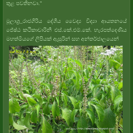
තුළ පවතිනවා."
මූලාශ්‍ර_රාජගිරිය දේශීය වෛද්‍ය විද්‍යා ආයතනයේ
ජේ‍ෂ්ඨ කථිකාචාරිනී එස්.කේ.එම්.කේ. හැරපත්දෙණිය
මහත්මියගේ ලිපියක් ඇසුරින් සහ අන්තර්ජාලයෙන්