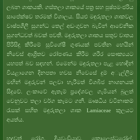
ලබන ශාකයකි. ගස්තලා ශාකයේ පත්‍ර සහ පුෂ්පමංජරිය
සාපේක්ෂව තරමක් විශාලය. සියළු මඳුරුතලා ශාකවල
වාෂ්පශීලී සුගන්ධ තෙල් අඩංගුවන බැවින් ආවේනික
සුගන්ධවත් බවක් පවතී. මඳුරුතලා ශාකය සතුව වාතය
පිරිසිදු කිරීමේ සුවිශේෂී ගුණයක් පවතින හෙයින්
නිවෙස් ආශ්‍රිතව රෝපණය කිරීම ශරීර සෞක්‍යයට
යහපත් බව සඳහන්. එමෙන්ම මඳුරුතලා පැළ හොඳින්
වියළාගෙන දිනපතා හවස නිවෙසේ දුම් අැල්ලීම
මඟින් මඳුරුවන් පලවා හැරීමත් විශබීජ නාශනයත්
සිදුවේ. ලංකාවේ ඇතැම් ප්‍රදේශවල ගැමියන් බුලත්
වෙනුවට තලා වර්ග කෑමට ගනී. ඖෂධීය වටිනාකම්
රැසක් සහිත මඳුරුතලා ශාක Lamiaceae කුලයට
අයත්ය.
හදවත් රෝග, දියවැඩියාව, කොලෙස්ටරෝල්,