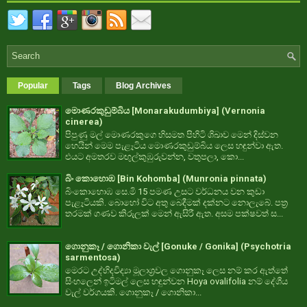
Popular
Tags
Blog Archives
මොණරකුඩුම්බිය [Monarakudumbiya] (Vernonia
cinerea)
පිපුණු මල් මොණරකුගෙ හිසමත පිහිටි ශිඛාව මෙන් දිස්වන
හෙයින් මෙම පැළෑටිය මොණරකුඩුම්බිය ලෙස හඳුන්වා ඇත.
එයට අමතරව මඟුල්කුඹුරුවන්න, වතුපලා, කො...
බිං කොහොඹ [Bin Kohomba] (Munronia pinnata)
බිංකොහොඹ සෙ.මි 15 පමණ උසට වර්ධනය වන කුඩා
පැළෑටියකි. බොහෝ විට අතු බෙදීමක් දක්නට නොලැබේ. පත්‍ර
තරමක් ගණව කිරුලක් මෙන් ඇසිරී ඇත. අසම පක්ෂවත් ස...
ගොනුකෑ / ගොනිකා වැල් [Gonuke / Gonika] (Psychotria
sarmentosa)
මෙරට උද්භිදවිද්‍යා මූලාශ්‍රවල ගොනුකෑ ලෙස නම් කර ඇත්තේ
සිංහලෙන් ඉටිමල් ලෙස හඳුන්වන Hoya ovalifolia නම් දේශීය
වැල් වර්ගයකි. ගොනුකෑ / ගොනිකා...