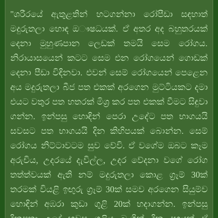
"ශරීරයේ ඇතුළතින් හටගන්නා රෝපීඩා සඳහාත්
මදුරුතලා හොඳ ඔෟෂධයක්. ඒ අතර අද බහුතරයක්
දෙනා මුහුණපාන ලෙඩක් තමයි සෙම රෝගය.
නිරායාසයෙන් කටට සෙම එන රෝගයෙන් ගොඩක්
දෙනා පීඩා විඳිනවා. එවන් සෙම් රෝගයෙන් පෙළෙන
අය මදුරුතලා බීජ පත එකක් අරගෙන මුට්ටියකට දමා
එයට වතුර පත හතරක් මිශ්‍ර කර පත එකක් වීමට සිඳුවා
ගන්න. ඉන්පසු හොඳින් පෙරා උදේට පත භාගයයි
සවසට පත භාගයයි දින කිහිපයක් බොන්න. සෙම්
රෝගය නිට්ටාවටම සුව වේවි. ඒ වගේම ඔබට කෑම
අරුචිය, උදරයේ දැවිල්ල, උදර වේදනා වගේ රෝග
තත්ත්වයක් ඇති නම් මදුරුතලා කොළ ග්‍රෑම් 30ක්
තරමක් වියළි ඉඟුරු ග්‍රෑම් 30ක් සමව අරගෙන සියුම්ව
හොඳින් අඹරා කුඩා ගුළි 20ක් හදාගන්න. ඉන්පසු