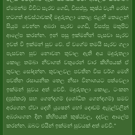
ඒමෙන්ම විවිධ සැරව ගෙඩි, විසප්පු, කුෂ්ඨ වැනි රෝග
හටගත් අවස්ථාවකදී මදුරුතලා කොළ එළඟි තෙලෙන්
සියුම් වෙන්න අඹරා සැරව ගෙඩි, විසප්පු මතුපිට
ආලේප කරන්න. ඉන් පසු ඉක්මනින් පැසවා සැරව
ඉවත් වී ඉක්මන් සුව වේ. ඒ වගේම තමයි සැරව ගලා
පැසවන සුව නොවන තුවාල ඇති අය මදුරුතලා
කොළ තම්බා නිවාගත් වතුරෙන් වාර කිහිපයක් ඒ
තුවාල සෝදන්න. තුවාලවල පවතින විස වර්ග මෙහි
පවතින රසායනික තෙල නිසා විනාශයට පත්වෙලා
ඉක්මන් සුවය අත් වේවි. මදුරුතලා කොළ, ටංකන
(පුස්කර) සහ ගෙන්දගම් (ශෝධිත ගෙන්දගම්) සමව
අරගෙන ඒවා දෙහි යුෂෙන් හෝ ‍දොඬම් ඇඹුල්වලින්
අඹරාගෙන දින කිහිපයක් කුෂ්ඨවල, දදවල ආලේප
කරන්න. ඔබට එයින් ඉක්මන් සුවයක් අත් වේවී."