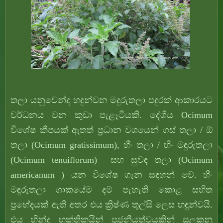
තලා යනුවෙන්ද හඳුන්වන මදුරුතලා පඳුරක් ආකාරයට
වර්ධනය වන කුඩා පැළෑටියකි. දේශීය Ocimum
විශේෂ කීපයක් ඇතත් ප්‍රධාන වශයෙන් ගස් තලා / ඕ
තලා (Ocimum gratissimum), හීං තලා / හීං මඳුරුතලා
(Ocimum tenuiflorum) සහ සුවඳ තලා (Ocimum
americanum ) යන විශේෂ ගැන සඳහන් වේ. හීං
මඳුරුතලා ශාකයේම දම් පැහැති කොළ සහිත
ප්‍රභේදයක් ඇති අතර එය ක්‍රිෂ්ණ තුල්සි ලෙස හඳුන්වයි.
එය හින්දු භක්තිකයින් පූජනීයත්වයකින් සලකනු