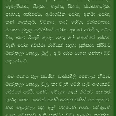
මැලේරියාව, පිළිකා, කැස්ස, පීනස, ස්වාසනාලිකා
ප්‍රදාහය, අතීසාරය, ආමාශයික රෝග, අක්මා රෝග,
කන් කැක්කුම, වමනය, පණු රෝග, රක්තවාතය,
ජනන්‍ය මූත්‍රල පද්ධතියේ රෝග, ආහාර අරුචිය, සර්ප
විෂ, බඹර මීමැසි කූඩලු මඳුරු ආදී සතුන්ගේ දෂ්ඨන
වැනි රෝග අවස්ථා රාශියක් සඳහා ප්‍රතිකාර කිරීමට
මඳුරුතලා කොළ, මුල් , ඇට ආදිය යොදා ගන්නා බව
සඳහන් වේ.
"මේ ශාකය තුළ පවතින වාෂ්පශීලී තෛලය නිසාම
මදුරුතලා කොළ, මුල්, කඳ වැනි මෙහි සෑම අංගයක්ම
ශරීරයේ අස්ථි, සන්ධි, වේදනා නැති කිරීමට ඉතාමත්
ගුණදායකය. යමෙක් සන්ධි වේදනාවකින් පෙළෙනවා
නම් මදුරුතලා පත්‍ර ඇල් වතුරෙන් අඹරා පත්තුවක්
ලෙස වේදනාව ඇති සන්ධිය වටා ආලේප කරන්න.