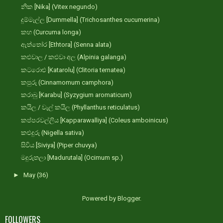
නික [Nika] (Vitex negundo)
දුම්මෑල්ල [Dummella] (Trichosanthes cucumerina)
කහ (Curcuma longa)
ඇත්තෝර [Ethtora] (Senna alata)
කළුවාල / කළුවා අල (Alpinia galanga)
කටරොළු [Katarolu] (Clitoria ternatea)
කපුරු (Cinnamomum camphora)
කරාබු [Karabu] (Syzygium aromaticum)
කයිල / වැල් කයිල (Phyllanthus reticulatus)
කප්පරවල්ලිය [Kapparawalliya] (Coleus amboinicus)
කළුදුරු (Nigella sativa)
සිවිය [Siviya] (Piper chuvya)
මදුරුතලා [Madurutala] (Ocimum sp.)
►
May
(36)
Powered by
Blogger
.
FOLLOWERS