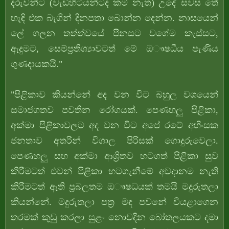
දරුවන්ට (වැඩිහිටියන්ටද කම් නැත) උදේ සවස තේ
හැඳි එක බැගින් දිනපතා බොන්න දෙන්න. නාසයෙන්
ලේ ගලන තත්ත්වයේ පීනසට වගේම කැස්සට,
ඇදුමට, සෙම්ප්‍රතිශ්‍යාවටත් මේ ඔෟෂධීය පැණිය
ගුණදායකයි."
"පිළිකාව කියන්නේ අද වන විට බහුල වශයෙන්
සමාජගතව පවතින රෝගයක්. පෙණහලු පිළිකා,
අක්මා පිළිකාවලට අද වන විට අපේ රටේ අහිංසක
ජනතාව අතරින් විශාල පිරිසක් ගොදුරුවෙලා.
පෙණහලු සහ අක්මා ආශ්‍රිතව හටගත් පිළිකා සුව
කිරීමටත් එවන් පිළිකා හටගැනීමේ අවදානම නැති
කිරීමටත් ඇති ප්‍රබලතම ඔෟෂධයක් තමයි මදුරුතලා
කියන්නේ. මදුරුතලා පත්‍ර මඳ පවනේ වියළාගෙන
තරමක් කුඩු කරලා සුළං නොවදින බෝතලයකට දමා