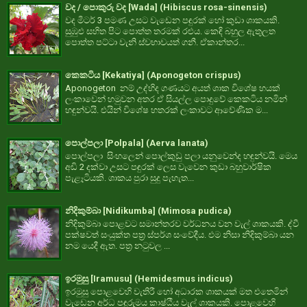
වද / පොකුරු වද [Wada] (Hibiscus rosa-sinensis)
වද මීටර් 3 පමණ උසට වැඩෙන පඳුරක් හෝ කුඩා ශාකයකි.
සුඹුළු සහිත පිට පොත්ත තරමක් රළුය. කෙඳි බහුල ඇතුලත
පොත්ත පට්ටා වැනි ස්වභාවයත් ගනී. ඒකාන්තර...
කෙකටිය [Kekatiya] (Aponogeton crispus)
Aponogeton නම් උද්භිද ගණයට අයත් ශාක විශේෂ හයක්
ලංකාවෙන් හමුවන අතර ඒ සියල්ල පොදුවේ කෙකටිය නමින්
හඳුන්වයි. එයින් විශේෂ හතරක් ලංකාවට ආවේණික ම...
පොල්පලා [Polpala] (Aerva lanata)
පොල්පලා සිංහලෙන් පොල්කුඩු පලා යනුවෙන්ද හඳුන්වයි. මෙය
අඩි 2 දක්වා උසට පඳුරක් ලෙස වැවෙන කුඩා බහුවාර්ෂික
පැළෑටියකි. ශාකය පුරා සුදු පැහැත...
නිදිකුම්බා [Nidikumba] (Mimosa pudica)
නිදිකුම්බා පොළවට සමාන්තරව වර්ධනය වන වැල් ශාකයකි. ද්වී
පක්ෂවත් සංයුක්ත පත්‍ර ස්පර්ශ සංවේදීය. එම නිසා නිදිකුම්බා යන
නම යෙදී ඇත. පත්‍ර නටුවල ...
ඉරමුසු [Iramusu] (Hemidesmus indicus)
ඉරමුසු පොළවෙහි වැතිරී හෝ අධාරක ශාකයක් මත එතෙමින්
වැඩෙන අර්ධ පඳුරුමය කාෂ්ඨීය වැල් ශාකයකි. පොළවෙහි