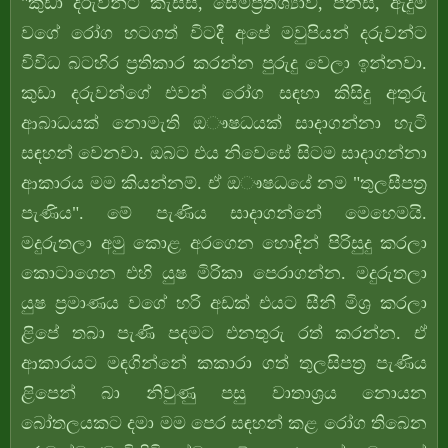
"කුඩා දරුවන්ට කැස්ස, සෙම්ප්‍රතිශ්‍යාව, පීනස, ඇදුම
වගේ රෝග හටගත් විටදී අපේ මවුපියන් දරුවන්ට
විවිධ බටහිර ප්‍රතිකාර කරන්න පුරුදු වෙලා ඉන්නවා.
කුඩා දරුවන්ගේ එවන් රෝග සඳහා කිසිදු අතුරු
ආබාධයක් නොමැති ඔෟෂධයක් සාදාගන්නා හැටි
සඳහන් වෙනවා. ඔබට එය නිවෙසේ සිටම සාදාගන්නා
ආකාරය මම කියන්නම්. ඒ ඔෟෂධයේ නම "තුලසීපත්‍ර
පැණිය". මේ පැණිය සාදාගන්නේ මෙහෙමයි.
මදුරුතලා අමු කොළ අරගෙන හොඳින් පිරිසුදු කරලා
කොටාගෙන එහි යුෂ මිරිකා පෙරාගන්න. මදුරුතලා
යුෂ ප්‍රමාණය වගේ හරි අඩක් එයට සීනි මිශ්‍ර කරලා
ළිපේ තබා පැණි පදමට එනතුරු රත් කරන්න. ඒ
ආකාරයට මඳගින්නේ කකාරා ගත් තුලසිපත්‍ර පැණිය
ළිපෙන් බා නිවුණු පසු වාතාශ්‍රය නොයන
බෝතලයකට දමා මම පෙර සඳහන් කළ රෝග තිබෙන