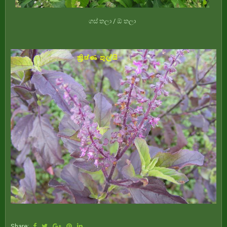
ගස් තලා / ඕ තලා
Share: