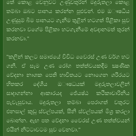
තේ කොළ වෙනුවට උණුවතුරින් මදුරුතලා කොළ
තම්බා ඔබට පානය කරන්න පුළුවන්. එම ඔෟෂධීය
උණුසුම් බීම පානයට ගැනීම තුළින් හටගත් පිළිකා සුව
කරනවා වගේම පිළිකා හටගැනීමේ අවදානමත් තුරන්
කරනවා."
"කලින් කලට සමාජයේ විවිධ වෛරස් උණ වර්ග හට
ගනී. ඒ සෑම උණ රෝග තත්ත්වයකදීම ක්‍ෂණික
වේදනා නාශක පෙති භාවිතයට නොගෙන ශරීරයට
හිතකර දේශීය ඔෟෂධයක් මදුරුතලාවලින්
සාදාගන්නා ආකාරයද ජේ‍යෂ්ඨ කථිකාචාරිනිය
පැවැසුවාය. මදුරුතලා තම්බා පෙරාගත් වතුරට
එනසාල් කුඩු ස්වල්පයක්, සීනි ස්වල්පයක් මිශ්‍ර කරලා
බොන්න. ඇඟ පත වේදනා වෛරස් උණ තත්ත්වයන්
එයින් නිට්ටාවටම සුව වෙනවා."