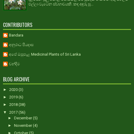
එල්ලා වැටෙන ස්වභාවයකි. කඳ අඳුරු සු...
CONTRIBUTORS
Bandara
අනුරාධ පියදාස
අපේ ඔසුපැළ Medicinal Plants of Sri Lanka
චන්දිම
BLOG ARCHIVE
►
2020
(3)
►
2019
(6)
►
2018
(38)
▼
2017
(56)
►
December
(5)
►
November
(4)
►
October
(5)