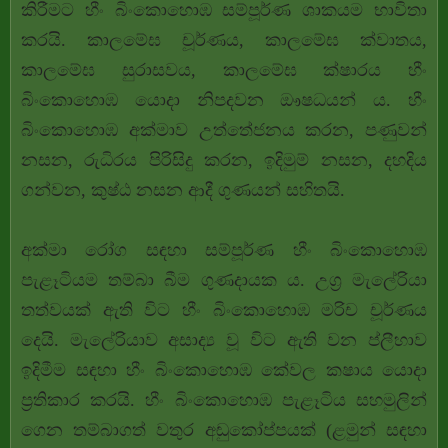
කිරීමට හීං බිංකොහොඹ සම්පූර්ණ ශාකයම භාවිතා
කරයි. කාලමේඝ චූර්ණය, කාලමේඝ ක්වාතය,
කාලමේඝ සුරාසවය, කාලමේඝ ක්ෂාරය හීං
බිංකොහොඹ යොදා නිපදවන ඖෂධයන් ය. හීං
බිංකොහොඹ අක්මාව උත්තේජනය කරන, පණුවන්
නසන, රුධිරය පිරිසිදු කරන, ඉදිමුම් නසන, දහදිය
ගන්වන, කුෂ්ඨ නසන ආදී ගුණයන් සහිතයි.
අක්මා රෝග සඳහා සම්පූර්ණ හීං බිංකොහොඹ
පැළෑටියම තම්බා බීම ගුණදායක ය. උග්‍ර මැලේරියා
තත්වයක් ඇති විට හීං බිංකොහොඹ මරිච චූර්ණය
දෙයි. මැලේරියාව අසාද්‍ය වූ විට ඇති වන ප්ලීහාව
ඉදිමීම සඳහා හීං බිංකොහොඹ කේවල කෂාය යොදා
ප්‍රතිකාර කරයි. හීං බිංකොහොඹ පැළෑටිය සහමුලින්
ගෙන තම්බාගත් වතුර අඬුකෝප්පයක් (ළමුන් සඳහා