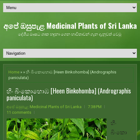
අපේ ඔසුපැළ Medicinal Plants of Sri Lanka
දේශීය ඖෂධ ශාක හඳුනා ගෙන භාවිතාවන් ගැන දැනුවත් වෙමු
Home
» » හීං බිංකොහොඹ [Heen Binkohomba] (Andrographis
paniculata)
හීං බිංකොහොඹ [Heen Binkohomba] (Andrographis
paniculata)
අපේ ඔසුපැළ Medicinal Plants of Sri Lanka
7:38 PM
11 comments
හීං
බිංකො