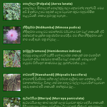
පොල්පලා [Polpala] (Aerva lanata)
පොල්පලා සිංහලෙන් පොල්කුඩු පලා යනුවෙන්ද හඳුන්වයි. මෙය
අඩි 2 දක්වා උසට පඳුරක් ලෙස වැවෙන කුඩා බහුවාර්ෂික
පැළෑටියකි. ශාකය පුරා සුදු පැහැත...
නිදිකුම්බා [Nidikumba] (Mimosa pudica)
නිදිකුම්බා පොළවට සමාන්තරව වර්ධනය වන වැල් ශාකයකි. ද්වී
පක්ෂවත් සංයුක්ත පත්‍ර ස්පර්ශ සංවේදීය. එම නිසා නිදිකුම්බා යන
නම යෙදී ඇත. පත්‍ර නටුවල ...
ඉරමුසු [Iramusu] (Hemidesmus indicus)
ඉරමුසු පොළවෙහි වැතිරී හෝ අධාරක ශාකයක් මත එතෙමින්
වැඩෙන අර්ධ පඳුරුමය කාෂ්ඨීය වැල් ශාකයකි. පොළවෙහි
ගැඹුරට විහිදෙන කාෂ්ඨමය මුල සුගන්ධවත්ය. ලප...
නවහන්දි [Nawahandi] (Rhipsalis baccifera)
නවහන්දි දියසීරාව සහිත ගල් පර්වත ආශ්‍රිතව සහ තෙත්කළාපීය
වනනාන්තරවල විශාල ගස් මත පහලට එල්ලා වැටෙමින් වැඩෙන
පඳුරු ආකාර අපි ශාකයකි. තන්තුමය මූල...
ඇට්ටේරියා [Etteriya] (Murraya paniculata)
ඇට්ටෙරියා අලංකාර පඳුරක් ලෙස වැඩෙන කුඩා දේශීය ශාකයකි.
දිළිසෙන සුලු කොළ පොඩිකළ විට සුවඳක් නික්මේ. අතු පහලට