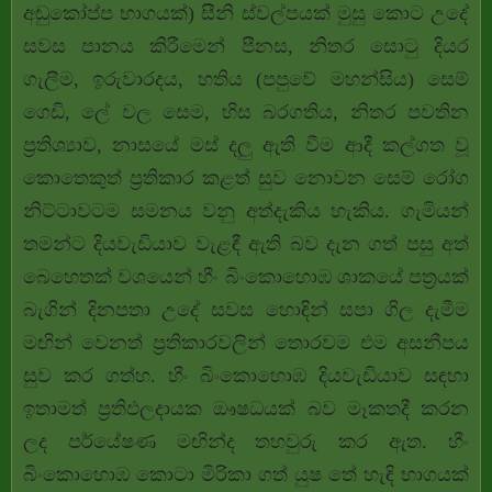
අඬුකෝප්ප භාගයක්‌) සීනි ස්‌වල්පයක්‌ මුසු කොට උදේ
සවස පානය කිරීමෙන් පීනස, නිතර සොටු දියර
ගැලීම, ඉරුවාරදය, හතිය (පපුවේ මහන්සිය) සෙම්
ගෙඩි, ලේ වල සෙම, හිස බරගතිය, නිතර පවතින
ප්‍රතිශ්‍යාව, නාසයේ මස්‌ දලු ඇති වීම ආදී කල්ගත වූ
කොතෙකුත් ප්‍රතිකාර කළත් සුව නොවන සෙම් රෝග
නිට්‌ටාවටම සමනය වනු අත්දැකිය හැකිය. ගැමියන්
තමන්ට දියවැඩියාව වැළඳී ඇති බව දැන ගත් පසු අත්
බෙහෙතක්‌ වශයෙන් හීං බිංකොහොඹ ශාකයේ පත්‍රයක්‌
බැගින් දිනපතා උදේ සවස හොඳින් සපා ගිල දැමීම
මඟින් වෙනත් ප්‍රතිකාරවලින් තොරවම එම අසනීපය
සුව කර ගත්හ. හීං බිංකොහොඹ දියවැඩියාව සඳහා
ඉතාමත් ප්‍රතිඵලදායක ඖෂධයක් බව මෑකතදී කරන
ලද පර්යේෂණ මඟින්ද තහවුරු කර ඇත. හීං
බිංකොහොඹ කොටා මිරිකා ගත් යුෂ තේ හැඳි භාගයක්‌