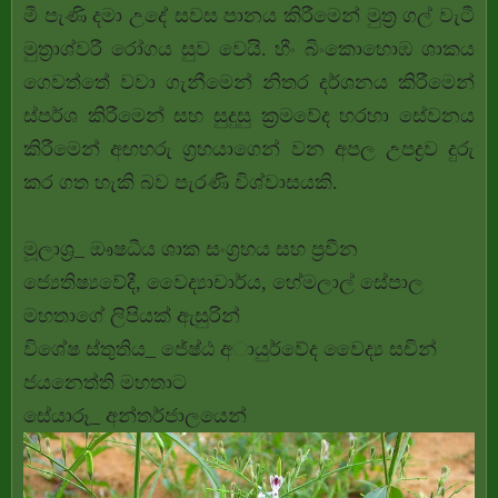
මී පැණි දමා උදේ සවස පානය කිරීමෙන් මුත්‍ර ගල් වැටී
මුත්‍රාශ්වරී රෝගය සුව වෙයි. හීං බිංකොහොඹ ශාකය
ගෙවත්තේ වවා ගැනීමෙන් නිතර දර්ශනය කිරීමෙන්
ස්‌පර්ශ කිරීමෙන් සහ සුදුසු ක්‍රමවේද හරහා සේවනය
කිරීමෙන් අඟහරු ග්‍රහයාගෙන් වන අපල උපද්‍රව දුරු
කර ගත හැකි බව පැරණි විශ්වාසයකි.
මූලාශ්‍ර_ ඖෂධීය ශාක සංග්‍රහය සහ ප්‍රවීන
ජ්‍යෙතිෂ්‍යවේදී, වෛද්‍යාචාර්ය, හේමලාල් සේපාල
මහතාගේ ලිපියක් ඇසුරින්
විශේෂ ස්තුතිය_ ජේ‍ෂ්ඨ අායුර්වේද වෛද්‍ය සචින්
ජයනෙත්ති මහතාට
සේයාරූ_ අන්තර්ජාලයෙන්