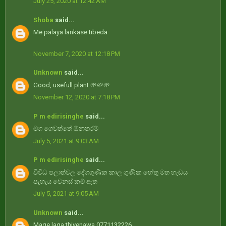
July 25, 2020 at 12:42 AM
Shoba
said...
Me palaya lankase tibeda
November 7, 2020 at 12:18 PM
Unknown
said...
Good, usefull plant 🌱🌱🌱
November 12, 2020 at 7:18 PM
P m edirisinghe
said...
මග ගෙවත්තේ ඕනතරම්
July 5, 2021 at 9:03 AM
P m edirisinghe
said...
විවිධ පලාත්වල දේශගුණික කාල ගුණික හේතු මත හැඩය
පැහැය වෙනස් කම් ඇත
July 5, 2021 at 9:05 AM
Unknown
said...
Mage laga thiyenawa 0771132226