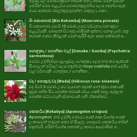
පිපුණු මල් මොණරකුගෙ හිසමත පිහිටි ශිඛාව මෙන් දිස්වන
හෙයින් මෙම පැළෑටිය මොණරකුඩුම්බිය ලෙස හඳුන්වා ඇත.
එයට අමතරව මඟුල්කුඹුරුවන්න, වතුපලා, කො...
බිං කොහොඹ [Bin Kohomba] (Munronia pinnata)
බිංකොහොඹ සෙ.මි 15 පමණ උසට වර්ධනය වන කුඩා
පැළෑටියකි. බොහෝ විට අතු බෙදීමක් දක්නට නොලැබේ. පත්‍ර
තරමක් ගණව කිරුලක් මෙන් ඇසිරී ඇත. අසම පක්ෂවත් ස...
ගොනුකෑ / ගොනිකා වැල් [Gonuke / Gonika] (Psychotria
sarmentosa)
මෙරට උද්භිදවිද්‍යා මූලාශ්‍රවල ගොනුකෑ ලෙස නම් කර ඇත්තේ
සිංහලෙන් ඉටිමල් ලෙස හඳුන්වන Hoya ovalifolia නම් දේශීය
වැල් වර්ගයකි. ගොනුකෑ / ගොනිකා...
වද / පොකුරු වද [Wada] (Hibiscus rosa-sinensis)
වද මීටර් 3 පමණ උසට වැඩෙන පඳුරක් හෝ කුඩා ශාකයකි.
සුඹුළු සහිත පිට පොත්ත තරමක් රළුය. කෙඳි බහුල ඇතුලත
පොත්ත පට්ටා වැනි ස්වභාවයත් ගනී. ඒකාන්තර...
කෙකටිය [Kekatiya] (Aponogeton crispus)
Aponogeton නම් උද්භිද ගණයට අයත් ශාක විශේෂ හයක්
ලංකාවෙන් හමුවන අතර ඒ සියල්ල පොදුවේ කෙකටිය නමින්
හඳුන්වයි. එයින් විශේෂ හතරක් ලංකාවට ආවේණික ම...