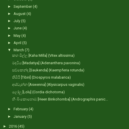
►
September
(4)
►
August
(4)
►
July
(5)
►
June
(4)
►
May
(4)
►
April
(5)
▼
March
(7)
කහ මිල්ල [Kaha Milla] (Vitex altissima)
මදටිය [Madatiya] (Adenanthera pavonina)
සව්කෙන්ද [Saukenda] (Kaempferia rotunda)
තිඹිරි [Tibiri] (Diospyros malabarica)
අස්වැන්න [Aswenna] (Alysicarpus vaginalis)
ලෝලු [Lolu] (Cordia dichotoma)
හීං බිංකොහොඹ [Heen Binkohomba] (Andrographis panic...
►
February
(4)
►
January
(5)
►
2016
(45)