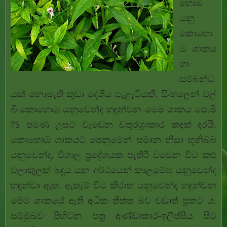
හොඹ
යනු
කොහො
ඹ ශාකය
හා
සම්බන්ධ
යක් නොමැති කුඩා දේශීය පැළෑටියකි. සිංහලෙන් වල්
බිංකොහොඹ යනුවෙන්ද හඳුන්වන මෙම ශාකය සෙ.මි
75 පමණ උසට වැඩෙන චතුරශ්‍රාකාර කඳක් දරයි.
කොහොඹ ශාකයට පෙනුමෙන් සමාන නිසා භූනිබ්බ
යනුවෙන්ද, විශාල ප්‍රදේශයක පැතිරී වඩෙන විට කළු
වලාකුලක් බඳුය යන අර්ථයෙන් කාලමේඝ යනුවෙන්ද
හඳුන්වා ඇත. ඇතැම් විට කිරාත යනුවෙන්ද හඳුන්වන
මෙම ශාකයේ ඇති අධික තිත්ත බව වඩාත් ප්‍රකට ය.
සම්මුඛව පිහිටන පත්‍ර අණ්ඩාකාර-ඉලිප්සීය සිට