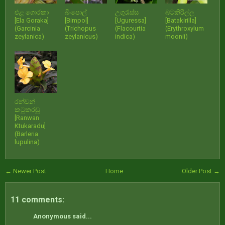
එළ ගොරකා
බිංපොල්
උගුරැස්ස
බටකිරිල්ල
[Ela Goraka]
[Bimpol]
[Uguressa]
[Batakirilla]
(Garcinia
(Trichopus
(Flacourtia
(Erythroxylum
zeylanica)
zeylanicus)
indica)
moonii)
රන්වන්
කටුකරඬු
[Ranwan
Ktukaradu]
(Barleria
lupulina)
← Newer Post
Home
Older Post →
11 comments:
Anonymous said...