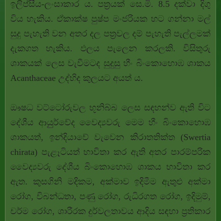
ඉලිප්සීය-ලංසාකාර ය. පත්‍රයක් සෙ.මි. 8.5 දක්වා දිගු
විය හැකිය. ඒකාක්ෂ පුෂ්ප මංජරියක හට ගන්නා මල්
සුදු පැහැති වන අතර දල පත්‍රවල දම් පැහැති පැල්ලමක්
දැකගත හැකිය. ඵලය පැලෙන කරලකි. විසිතුරු
ශාකයක් ලෙස වැවීමටද සුදුසු හීං බිංකොහොඹ ශාකය
Acanthaceae උද්භිද කුලයට අයත් ය.
ඖෂධ වට්ටෝරුවල භූනිබ්බ ලෙස සඳහන්ව ඇති විට
දේශීය ආයුුර්වේද වෛද්‍යවරු මෙම හීං බිංකොහොඹ
ශාකයත්, ඉන්දියාවේ වැවෙන කිරාතතික්ත (Swertia
chirata) පැළෑටියත් භාවිතා කර ඇති අතර පාරම්පරික
වෛද්‍යවරු දේශීය බිංකොහොඹ ශාකය භාවිතා කර
ඇත. කුසගිනි මදිකම, අක්මාව ඉදිමීම ඇතුළු අක්මා
රෝග, විබන්ධතා, පණු රෝග, රුධිරගත රෝග, ඉදිමුම්,
චර්ම රෝග, ශාරීරක දුර්වලතාවය ආදිය සඳහා ප්‍රතිකාර