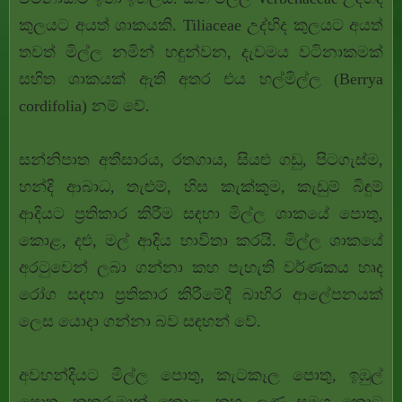
කුලයට අයත් ශාකයකි. Tiliaceae උද්භිද කුලයට අයත්
තවත් මිල්ල නමින් හඳුන්වන, දැවමය වටිනාකමක්
සහිත ශාකයක් ඇති අතර එය හල්මිල්ල (Berrya
cordifolia) නම් වේ.
සන්නිපාත අතීසාරය, රතගාය, සියළු ගඩු, පිටගැස්ම,
හන්දි ආබාධ, තැළුම්, හිස කැක්කුම, කැඩුම් බිඳුම්
ආදියට ප්‍රතිකාර කිරීම සඳහා මිල්ල ශාකයේ පොතු,
කොළ, දළු, මල් ආදිය භාවිතා කරයි. මිල්ල ශාකයේ
අරටුවෙන් ලබා ගන්නා කහ පැහැති වර්ණකය හෘද
රෝග සඳහා ප්‍රතිකාර කිරීමේදී බාහිර ආලේපනයක්
ලෙස යොදා ගන්නා බව සඳහන් වේ.
අවහන්දියට මිල්ල පොතු, කැටකෑල පොතු, ඉඹුල්