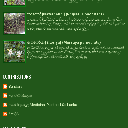
ගැඹුරට විහිදෙන කාෂ්ඨමය මුල සුගන්ධවත්ය. ලප...
නවහන්දි [Nawahandi] (Rhipsalis baccifera)
නවහන්දි දියසීරාව සහිත ගල් පර්වත ආශ්‍රිතව සහ තෙත්කළාපීය
වනනාන්තරවල විශාල ගස් මත පහලට එල්ලා වැටෙමින් වැඩෙන
පඳුරු ආකාර අපි ශාකයකි. තන්තුමය මූල...
ඇට්ටේරියා [Etteriya] (Murraya paniculata)
ඇට්ටෙරියා අලංකාර පඳුරක් ලෙස වැඩෙන කුඩා දේශීය ශාකයකි.
දිළිසෙන සුලු කොළ පොඩිකළ විට සුවඳක් නික්මේ. අතු පහලට
එල්ලා වැටෙන ස්වභාවයකි. කඳ අඳුරු සු...
CONTRIBUTORS
Bandara
අනුරාධ පියදාස
අපේ ඔසුපැළ Medicinal Plants of Sri Lanka
චන්දිම