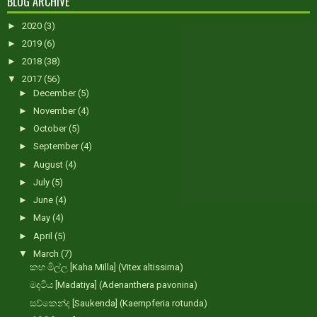
BLOG ARCHIVE
►
2020
(3)
►
2019
(6)
►
2018
(38)
▼
2017
(56)
►
December
(5)
►
November
(4)
►
October
(5)
►
September
(4)
►
August
(4)
►
July
(5)
►
June
(4)
►
May
(4)
►
April
(5)
▼
March
(7)
කහ මිල්ල [Kaha Milla] (Vitex altissima)
මදටිය [Madatiya] (Adenanthera pavonina)
සව්කෙන්ද [Saukenda] (Kaempferia rotunda)