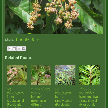
Share:
Related Posts:
රතු
සාරණ / පිටසුදු
සුදු
නීරමුල්ලිය /
කිඹුල්වැන්න
සාරණ
කිඹුල්වැන්න
කටු ඉකිරිය
[Ratu
[Sarana]
[Sudu
[Neeramulliya
Kibulwenna]
(Boerhavia
Kibulwenna]
/ Katu Ikiriya]
(Persicaria
diffusa)
(Persicaria
(Hygrophila