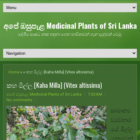
අපේ ඔසුපැළ Medicinal Plants of Sri Lanka
දේශීය ඖෂධ ශාක හඳුනා ගෙන භාවිතාවන් ගැන දැනුවත් වෙමු
Home
» » කහ මිල්ල [Kaha Milla] (Vitex altissima)
කහ මිල්ල [Kaha Milla] (Vitex altissima)
අපේ ඔසුපැළ Medicinal Plants of Sri Lanka
7:05 AM
No comments
සාමාන්‍ය
ව්‍යවහාර
යේ මිල්ල
යනුවෙන්