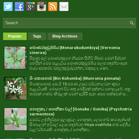
Popular
Tags
Blog Archives
මොණරකුඩුම්බිය [Monarakudumbiya] (Vernonia
cinerea)
පිපුණු මල් මොණරකුගෙ හිසමත පිහිටි ශිඛාව මෙන් දිස්වන
හෙයින් මෙම පැළෑටිය මොණරකුඩුම්බිය ලෙස හඳුන්වා ඇත.
එයට අමතරව මඟුල්කුඹුරුවන්න, වතුපලා, කො...
බිං කොහොඹ [Bin Kohomba] (Munronia pinnata)
බිංකොහොඹ සෙ.මි 15 පමණ උසට වර්ධනය වන කුඩා
පැළෑටියකි. බොහෝ විට අතු බෙදීමක් දක්නට නොලැබේ. පත්‍ර
තරමක් ගණව කිරුලක් මෙන් ඇසිරී ඇත. අසම පක්ෂවත් ස...
ගොනුකෑ / ගොනිකා වැල් [Gonuke / Gonika] (Psychotria
sarmentosa)
මෙරට උද්භිදවිද්‍යා මූලාශ්‍රවල ගොනුකෑ ලෙස නම් කර ඇත්තේ
සිංහලෙන් ඉටිමල් ලෙස හඳුන්වන Hoya ovalifolia නම් දේශීය
වැල් වර්ගයකි. ගොනුකෑ / ගොනිකා...