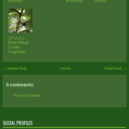
barbata)
attenuata)
schulli)
රත් කෑලිය
[Rath Keliya]
(Litsea
longifolia)
← Newer Post
Home
Older Post →
0 comments:
Post a Comment
SOCIAL PROFILES