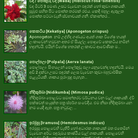
වද / පොකුරු වද [Wada] (Hibiscus rosa-sinensis)
වද මීටර් 3 පමණ උසට වැඩෙන පඳුරක් හෝ කුඩා ශාකයකි.
සුඹුළු සහිත පිට පොත්ත තරමක් රළුය. කෙඳි බහුල ඇතුලත
පොත්ත පට්ටා වැනි ස්වභාවයත් ගනී. ඒකාන්තර...
කෙකටිය [Kekatiya] (Aponogeton crispus)
Aponogeton නම් උද්භිද ගණයට අයත් ශාක විශේෂ හයක්
ලංකාවෙන් හමුවන අතර ඒ සියල්ල පොදුවේ කෙකටිය නමින්
හඳුන්වයි. එයින් විශේෂ හතරක් ලංකාවට ආවේණික ම...
පොල්පලා [Polpala] (Aerva lanata)
පොල්පලා සිංහලෙන් පොල්කුඩු පලා යනුවෙන්ද හඳුන්වයි. මෙය
අඩි 2 දක්වා උසට පඳුරක් ලෙස වැවෙන කුඩා බහුවාර්ෂික
පැළෑටියකි. ශාකය පුරා සුදු පැහැත...
නිදිකුම්බා [Nidikumba] (Mimosa pudica)
නිදිකුම්බා පොළවට සමාන්තරව වර්ධනය වන වැල් ශාකයකි. ද්වී
පක්ෂවත් සංයුක්ත පත්‍ර ස්පර්ශ සංවේදීය. එම නිසා නිදිකුම්බා යන
නම යෙදී ඇත. පත්‍ර නටුවල ...
ඉරමුසු [Iramusu] (Hemidesmus indicus)
ඉරමුසු පොළවෙහි වැතිරී හෝ අධාරක ශාකයක් මත එතෙමින්
වැඩෙන අර්ධ පඳුරුමය කාෂ්ඨීය වැල් ශාකයකි. පොළවෙහි