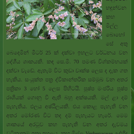
හඳුන්වන
කහ
මිල්ල
බොහෝ
සේ අතු
බෙදෙමින් මීටර් 25 ක් දක්වා ඉහලට වර්ධනය වන
දේශීය ශාකයකි. කඳ සෙ.මි. 70 පමණ විශ්කම්භයක්
දක්වා වැඩේ. ඇතැම් විට කුඩා වෘක්ෂ ලෙස ද දැක ගත
හැකිය. සංයුක්ත පත්‍ර ද්වීකාන්තරික සම්මුඛ වන අතර
පත්‍රිකා 3 හෝ 5 ලෙස පිහිටයි. පුෂ්ප මංජරිය පුෂ්ප
රාශියක් ගොනු වී ඇති බහු අක්ෂයකි. මල් ළා දම්
පැහැතිය. ඵලය අෂ්ඨිලයකි. එය කොළ පැහැති වන
අතර මෝරණ විට තද දම් පැහැයට හැරේ. මෙම
ශාකයේ අරටුව කහ පැහැති වන අතර දැවමය
වටිනාකම ඉතා ඉහලය. කහ මිල්ල Verbenaceae උද්භිද