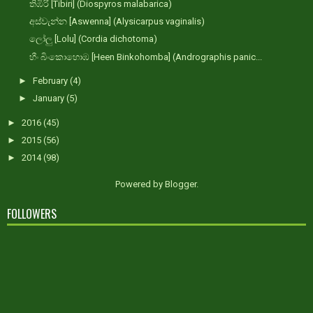
තිඹිරි [Tibiri] (Diospyros malabarica)
අස්වැන්න [Aswenna] (Alysicarpus vaginalis)
ලෝලු [Lolu] (Cordia dichotoma)
හීං බිංකොහොඹ [Heen Binkohomba] (Andrographis panic...
►
February
(4)
►
January
(5)
►
2016
(45)
►
2015
(56)
►
2014
(98)
Powered by
Blogger
.
FOLLOWERS