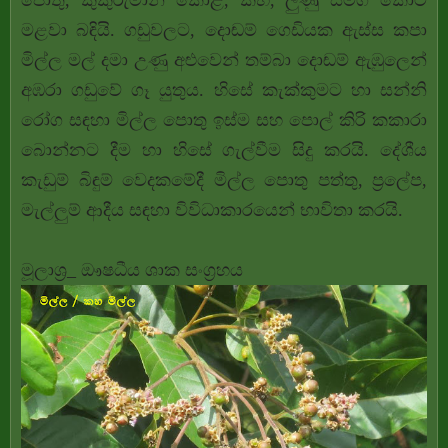
පොතු, කුකුරුමාන් කොළ, කහ, ලුණු සමග කොට
මළවා බඳියි. ගඩුවලට, දොඬම් ගෙඩියක ඇස්ස කපා
මිල්ල මල් දමා උණු අළුවෙන් තම්බා දොඬම් ඇඹුලෙන්
අඹරා ගඩුවේ ගෑ යුතුය. හිසේ කැක්කුමට හා සන්නි
රෝග සඳහා මිල්ල පොතු ඉස්ම සහ පොල් කිරි කකාරා
බොන්නට දීම හා හිසේ ගැල්වීම සිදු කරයි. දේශීය
කැඩුම් බිඳුම් වෙදකමේදී මිල්ල පොතු පත්තු, ප්‍රලේප,
මැල්ලුම් ආදීය සඳහා විවිධාකාරයෙන් භාවිතා කරයි.
මූලාශ්‍ර_ ඖෂධීය ශාක සංග්‍රහය