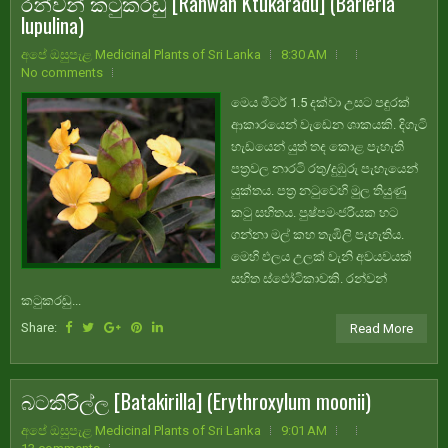
රන්වන් කටුකරඬු [Ranwan Ktukaradu] (Barleria
lupulina)
අපේ ඔසුපැළ Medicinal Plants of Sri Lanka
8:30 AM
No comments
මෙය මීටර් 1.5 දක්වා උසට පඳුරක්
ආකාරයෙන් වැඩෙන ශාකයකි. දිගැටි
හැඩයෙන් යුත් තද කොළ පැහැති
පත්‍රවල නාරටි රතු/දුඹුරු පැහැයෙන්
යුක්තය. පත්‍ර නටුවෙහි මුල තියුණු
කටු සහිතය. පුෂ්පමංජරියක හට
ගන්නා මල් කහ තැඹිලි පැහැතිය.
මෙහි ඵලය උලක් වැනි අවයවයක්
සහිත ස්ඵෝටිකාවකි. රන්වන්
කටුකරඬු...
Share:
Read More
බටකිරිල්ල [Batakirilla] (Erythroxylum moonii)
අපේ ඔසුපැළ Medicinal Plants of Sri Lanka
9:01 AM