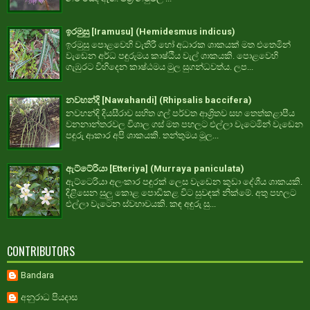
ඉරමුසු [Iramusu] (Hemidesmus indicus)
ඉරමුසු පොළවෙහි වැතිරී හෝ අධාරක ශාකයක් මත එතෙමින්
වැඩෙන අර්ධ පඳුරුමය කාෂ්ඨීය වැල් ශාකයකි. පොළවෙහි
ගැඹුරට විහිදෙන කාෂ්ඨමය මුල සුගන්ධවත්ය. ලප...
නවහන්දි [Nawahandi] (Rhipsalis baccifera)
නවහන්දි දියසීරාව සහිත ගල් පර්වත ආශ්‍රිතව සහ තෙත්කළාපීය
වනනාන්තරවල විශාල ගස් මත පහලට එල්ලා වැටෙමින් වැඩෙන
පඳුරු ආකාර අපි ශාකයකි. තන්තුමය මූල...
ඇට්ටේරියා [Etteriya] (Murraya paniculata)
ඇට්ටෙරියා අලංකාර පඳුරක් ලෙස වැඩෙන කුඩා දේශීය ශාකයකි.
දිළිසෙන සුලු කොළ පොඩිකළ විට සුවඳක් නික්මේ. අතු පහලට
එල්ලා වැටෙන ස්වභාවයකි. කඳ අඳුරු සු...
CONTRIBUTORS
Bandara
අනුරාධ පියදාස