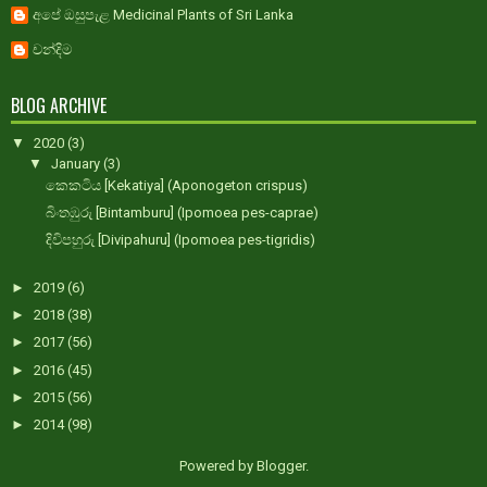
අපේ ඔසුපැළ Medicinal Plants of Sri Lanka
චන්දිම
BLOG ARCHIVE
▼
2020
(3)
▼
January
(3)
කෙකටිය [Kekatiya] (Aponogeton crispus)
බිංතඹුරු [Bintamburu] (Ipomoea pes-caprae)
දිවිපහුරු [Divipahuru] (Ipomoea pes-tigridis)
►
2019
(6)
►
2018
(38)
►
2017
(56)
►
2016
(45)
►
2015
(56)
►
2014
(98)
Powered by
Blogger
.