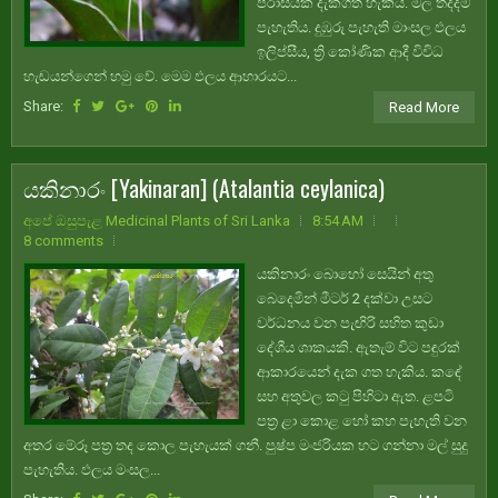
පරාසයක දැකගත හැකිය. මල තදදම්
පැහැතිය. දුඹුරු පැහැති මාංසල ඵලය
ඉලිප්සීය, ත්‍රි කෝණික ආදී විවිධ
හැඬයන්ගෙන් හමු වේ. මෙම ඵලය ආහාරයට...
Share:
Read More
යකිනාරං [Yakinaran] (Atalantia ceylanica)
අපේ ඔසුපැළ Medicinal Plants of Sri Lanka
8:54 AM
8 comments
යකිනාරං බොහෝ සෙයින් අතු
බෙදෙමින් මීටර් 2 දක්වා උසට
වර්ධනය වන පැඟිරි සහිත කුඩා
දේශීය ශාකයකි. ඇතැම් විට පඳුරක්
ආකාරයෙන් දැක ගත හැකිය. කඳේ
සහ අතුවල කටු පිහිටා ඇත. ළපටි
පත්‍ර ළා කොළ හෝ කහ පැහැති වන
අතර මේරූ පත්‍ර තද කොල පැහැයක් ගනී. පුෂ්ප මංජරියක හට ගන්නා මල් සුදු
පැහැතිය. ඵලය මංසල...