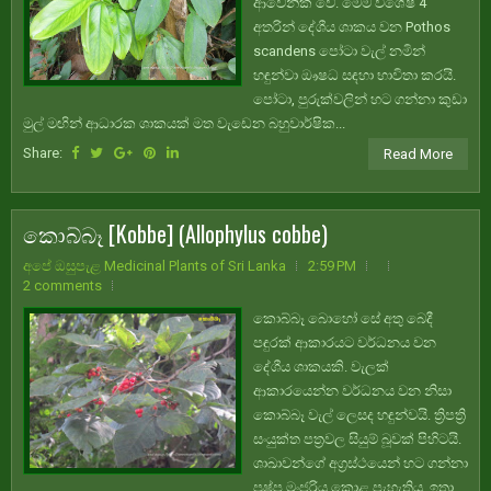
ආවේනික වේ. මෙම විශේෂ 4
අතරින් දේශීය ශාකය වන Pothos
scandens පෝටා වැල් නමින්
හඳුන්වා ඖෂධ සඳහා භාවිතා කරයි.
පෝටා, පුරුක්වලින් හට ගන්නා කුඩා
මුල් මඟින් ආධාරක ශාකයක් මත වැඩෙන බහුවාර්ෂික...
Share:
Read More
කොබ්බෑ [Kobbe] (Allophylus cobbe)
අපේ ඔසුපැළ Medicinal Plants of Sri Lanka
2:59 PM
2 comments
කොබ්බෑ බොහෝ සේ අතු බෙදී
පඳුරක් ආකාරයට වර්ධනය වන
දේශීය ශාකයකි. වැලක්
ආකාරයෙන්න වර්ධනය වන නිසා
කොබ්බෑ වැල් ලෙසද හඳුන්වයි. ත්‍රිපත්‍රි
සංයුක්ත පත්‍රවල සියුම් බූවක් පිහිටයි.
ශාඛාවන්ගේ අග්‍රස්ථයෙන් හට ගන්නා
පුෂ්ප මංජරිය කොළ පැහැතිය. ඉතා