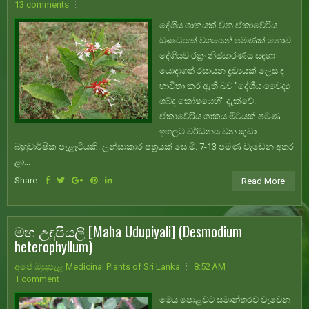
13 comments
දේශීය ශාකයක් වන ඒකාවේරිය
ඖෂධයක් වශයෙන් පමණක් නොව
දේශීයව රත්‍රං නිස්සාරණය සඳහා
යොදාගත් රසායන ද්‍රව්‍යයක් ලෙස ද
භාවිතා කර ඇති බව "දේශීය වෛද්‍ය
ශබ්ද කෝෂයෙහි" දැක්වේ.
ඒකාවේරිය ශාකය මීටයක් පමණ
ඉහලට වර්ධනය වන කුඩා
බහුවාර්ෂික පැළෑටියකි. ලන්සාකාර පත්‍රයක් සෙ.මි. 7-13 පමණ වැඩෙන අතර
ළා...
Share:
Read More
මහ උඳුපියලි [Maha Udupiyali] (Desmodium
heterophyllum)
අපේ ඔසුපැළ Medicinal Plants of Sri Lanka
8:52 AM
1 comment
මෙය පොළවට සමාන්තරව වැවෙන