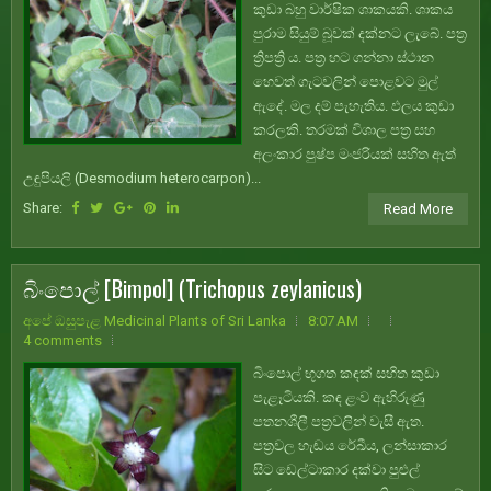
කුඩා බහු වාර්ෂික ශාකයකි. ශාකය
පුරාම සියුම් බූවක් දක්නට ලැබේ. පත්‍ර
ත්‍රිපත්‍රි ය. පත්‍ර හට ගන්නා ස්ථාන
හෙවත් ගැටවලින් පොළවට මුල්
ඇදේ. මල දම් පැහැතිය. ඵලය කුඩා
කරලකි. තරමක් විශාල පත්‍ර සහ
අලංකාර පුෂ්ප මංජරියක් සහිත ඇත්
උඳුපියලි (Desmodium heterocarpon)...
Share:
Read More
බිංපොල් [Bimpol] (Trichopus zeylanicus)
අපේ ඔසුපැළ Medicinal Plants of Sri Lanka
8:07 AM
4 comments
බිංපොල් භූගත කඳක් සහිත කුඩා
පැළෑටියකි. කඳ ළංව ඇහිරුණු
පතනශීලී පත්‍රවලින් වැසී ඇත.
පත්‍රවල හැඬය රේඛීය, ලන්සාකාර
සිට ඩෙල්ටාකාර දක්වා පුළුල්