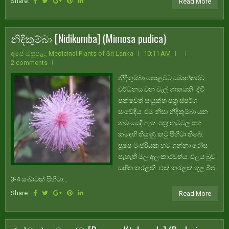
Share:
Read More
නිදිකුම්බා [Nidikumba] (Mimosa pudica)
අපේ ඔසුපැළ Medicinal Plants of Sri Lanka
10:11 AM
2 comments
නිදිකුම්බා පොළවට සමාන්තරව
වර්ධනය වන වැල් ශාකයකි. ද්වී
පක්ෂවත් සංයුක්ත පත්‍ර ස්පර්ශ
සංවේදීය. එම නිසා නිදිකුම්බා යන
නම යෙදී ඇත. පත්‍ර නටුවල සහ
කඳෙහි තියුණු කටු පිහිටා තිබේ.
පුෂ්ප මංජරියක හට ගන්නා රෝස
පැහැති මල අලංකාරවත්ය. ඵලය බූව
සහිත කරලකි. එක් කරලක් තුල බීජ
3-4 සංඛාවක් පිහිටා...
Share:
Read More