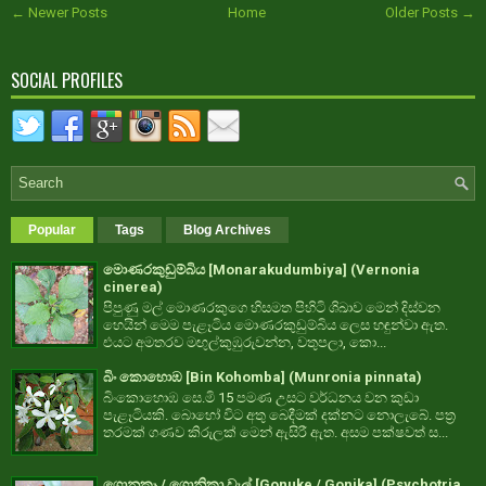
← Newer Posts
Home
Older Posts →
SOCIAL PROFILES
Popular
Tags
Blog Archives
මොණරකුඩුම්බිය [Monarakudumbiya] (Vernonia
cinerea)
පිපුණු මල් මොණරකුගෙ හිසමත පිහිටි ශිඛාව මෙන් දිස්වන
හෙයින් මෙම පැළෑටිය මොණරකුඩුම්බිය ලෙස හඳුන්වා ඇත.
එයට අමතරව මඟුල්කුඹුරුවන්න, වතුපලා, කො...
බිං කොහොඹ [Bin Kohomba] (Munronia pinnata)
බිංකොහොඹ සෙ.මි 15 පමණ උසට වර්ධනය වන කුඩා
පැළෑටියකි. බොහෝ විට අතු බෙදීමක් දක්නට නොලැබේ. පත්‍ර
තරමක් ගණව කිරුලක් මෙන් ඇසිරී ඇත. අසම පක්ෂවත් ස...
ගොනුකෑ / ගොනිකා වැල් [Gonuke / Gonika] (Psychotria