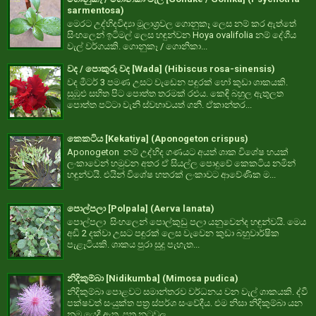
sarmentosa)
මෙරට උද්භිදවිද්‍යා මූලාශ්‍රවල ගොනුකෑ ලෙස නම් කර ඇත්තේ
සිංහලෙන් ඉටිමල් ලෙස හඳුන්වන Hoya ovalifolia නම් දේශීය
වැල් වර්ගයකි. ගොනුකෑ / ගොනිකා...
වද / පොකුරු වද [Wada] (Hibiscus rosa-sinensis)
වද මීටර් 3 පමණ උසට වැඩෙන පඳුරක් හෝ කුඩා ශාකයකි.
සුඹුළු සහිත පිට පොත්ත තරමක් රළුය. කෙඳි බහුල ඇතුලත
පොත්ත පට්ටා වැනි ස්වභාවයත් ගනී. ඒකාන්තර...
කෙකටිය [Kekatiya] (Aponogeton crispus)
Aponogeton නම් උද්භිද ගණයට අයත් ශාක විශේෂ හයක්
ලංකාවෙන් හමුවන අතර ඒ සියල්ල පොදුවේ කෙකටිය නමින්
හඳුන්වයි. එයින් විශේෂ හතරක් ලංකාවට ආවේණික ම...
පොල්පලා [Polpala] (Aerva lanata)
පොල්පලා සිංහලෙන් පොල්කුඩු පලා යනුවෙන්ද හඳුන්වයි. මෙය
අඩි 2 දක්වා උසට පඳුරක් ලෙස වැවෙන කුඩා බහුවාර්ෂික
පැළෑටියකි. ශාකය පුරා සුදු පැහැත...
නිදිකුම්බා [Nidikumba] (Mimosa pudica)
නිදිකුම්බා පොළවට සමාන්තරව වර්ධනය වන වැල් ශාකයකි. ද්වී
පක්ෂවත් සංයුක්ත පත්‍ර ස්පර්ශ සංවේදීය. එම නිසා නිදිකුම්බා යන
නම යෙදී ඇත. පත්‍ර නටුවල ...