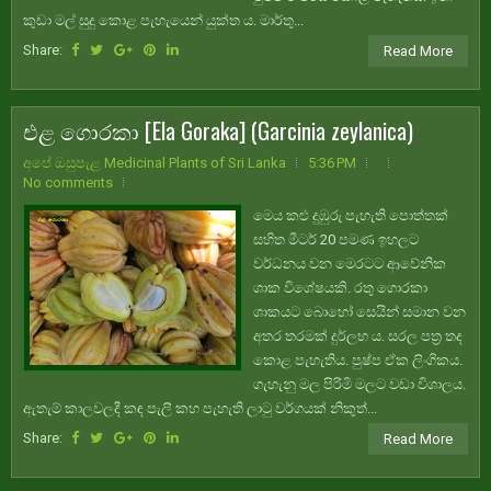
කුඩා මල් සුදු කොළ පැහැයෙන් යුක්ත ය. මාර්තු...
Share:
Read More
එළ ගොරකා [Ela Goraka] (Garcinia zeylanica)
අපේ ඔසුපැළ Medicinal Plants of Sri Lanka
5:36 PM
No comments
මෙය කළු දුඹුරු පැහැති පොත්තක්
සහිත මීටර් 20 පමණ ඉහලට
වර්ධනය වන මෙරටට ආවේනික
ශාක විශේෂයකි. රතු ගොරකා
ශාකයට බොහෝ සෙයින් සමාන වන
අතර තරමක් දුර්ලභ ය. සරල පත්‍ර තද
කොළ පැහැතිය. පුෂ්ප ඒක ලිංගිකය.
ගැහැනු මල පිරිමි මලට වඩා විශාලය.
ඇතැම් කාලවලදී කඳ පැලී කහ පැහැති ලාටු වර්ගයක් නිකුත්...
Share:
Read More