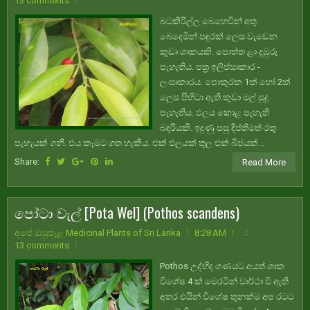
13 comments
බටකිරිල්ල බෙහෙවින් අතු
බෙදෙමින් පඳුරක් ලෙස වැඩෙන
කුඩා ශාකයකි. පොත්ත ළා දුඹුරු
පැහැතිය. පත්‍ර ඉලිප්සාකාර -
ලංසාකාරය. පොකුරක 1ක් හෝ 2ක්
ලෙස පිහිටා ඇති කුඩා මල් සුදු
පැහැතිය. ඵලය කොළ පැහැති
බදරියකි. ඉදුණු පසු දීප්තිමත් රතු
පැහැයක් ගනී. එය කෑමට ගත හැකිය. එක් ඵලයක් තුල එක් බීජයක්...
Share:
Read More
පෝටා වැල් [Pota Wel] (Pothos scandens)
අපේ ඔසුපැළ Medicinal Plants of Sri Lanka
8:28 AM
13 comments
Pothos උද්භිද ගණයට අයත් ශාක
විශේෂ 4 ක් මෙරටින් වාර්ථා වී ඇති
අතර එයින් විශේෂ තුනක්ම අප රටට