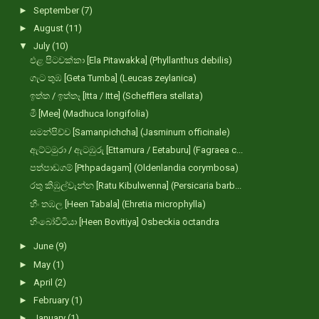
►
September
(7)
►
August
(11)
▼
July
(10)
එළ පිටවක්කා [Ela Pitawakka] (Phyllanthus debilis)
ගැට තුඹ [Geta Tumba] (Leucas zeylanica)
ඉත්ත / ඉත්තෑ [Itta / Itte] (Schefflera stellata)
මී [Mee] (Madhuca longifolia)
සමන්පිච්ච [Samanpichcha] (Jasminum officinale)
ඇට්ටමුරා / ඇටඹුරු [Ettamura / Eetaburu] (Fagraea c...
පත්පාඩගම් [Pthpadagam] (Oldenlandia corymbosa)
රතු කිඹුල්වැන්න [Ratu Kibulwenna] (Persicaria barb...
හීං තඹල [Heen Tabala] (Ehretia microphylla)
හීංබෝවිටියා [Heen Bovitiya] Osbeckia octandra
►
June
(9)
►
May
(1)
►
April
(2)
►
February
(1)
►
January
(1)