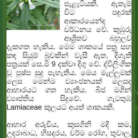
පැළෑටියකි. ඇතැම්
විට පඳුරක්
ආකාරයෙන්ද
වර්ධනය වේ. කුඹුරු
ආශ්‍රිතව බහුලව
දැකගත හැකිය. මෙම ශාකයේ පත්‍ර සහ
කඳ සියුම් බූවකින් වැසී ඇත. දිගැති
පත්‍රයක් සෙ.මි 9 දක්වා දිගු වේ. ද්වීලිංගික
වූ පුෂ්ප සුදු පැහැතිය. මෙය මැල්ලුමක්
ලෙස මෙන්ම ව්‍යාංජනයක් ලෙසද
ආහාරයට ගත හැකිය. බීජ මගින්
ව්‍යාප්තිය සිදුවේ. ගැටතුඹ
Lamiaceae කුලයට අයත් ශාකයකි.
ආහාර අරුචිය, කුසගිනි මදි කම,
උදරාබාධ, හිසදරය, චර්ම රෝග, තුවාල,