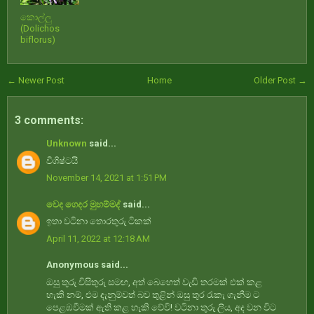
කොල්ලු
(Dolichos
biflorus)
← Newer Post
Home
Older Post →
3 comments:
Unknown
said...
විශිෂ්ටයි
November 14, 2021 at 1:51 PM
වෙද ගෙදර මුහම්මද්
said...
ඉතා වටිනා තොරතුරු ටිකක්
April 11, 2022 at 12:18 AM
Anonymous said...
ඔසු තුරු විසිතුරු සමඟ, අත් බෙහෙත් වැඩි තරමක් එක් කළ
හැකි නම්, එම දැනුම්වත් බව තුළින් ඔසු තුර රැකැ ගැනීම ට
පෙළඹවීමක් ඇති කළ හැකි වේවි! වටිනා තුරු ලිය, අද වන විට