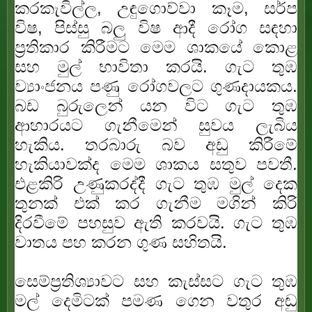
කරකැවිල්ල, උඳුගොව්වා කෑම, සර්ප
විෂ, පිස්සු බලු විෂ ආදී රෝග සඳහා
ප්‍රතිකාර කිරීමට මෙම ශාකයේ කොළ
සහ මුල් භාවිතා කරයි. ගැට තුඹ
ව්‍යාංජනය පණු රෝගවලට ගුණදායකය.
බඩ බුරුලෙන් යන විට ගැට තුඹ
ආහාරයට ගැනීමෙන් සුවය ලැබිය
හැකිය. තරබාරු බව අඩු කිරීමේ
හැකියාවක්ද මෙම ශාකය සතුව පවතී.
එළකිරි උණුකරද්දී ගැට තුඹ මුල් දෙක
තුනක් එක් කර ගැනීම මගින් කිරි
දිරවීමේ පහසුව ඇති කරවයි. ගැට තුඹ
වාතය පහ කරන ගුණ සහිතයි.
සෙම්ප්‍රතිශ්‍යාවට සහ කැස්සට ගැට තුඹ
මල් දෙමිටක් පමණ ගෙන වතුර අඬු