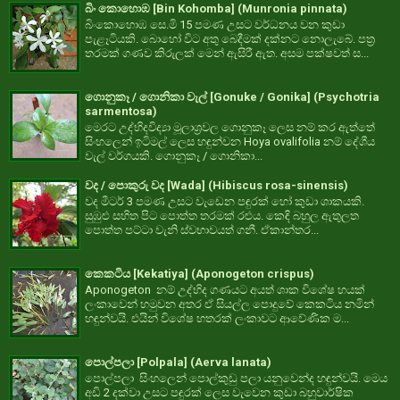
බිං කොහොඹ [Bin Kohomba] (Munronia pinnata)
බිංකොහොඹ සෙ.මි 15 පමණ උසට වර්ධනය වන කුඩා
පැළෑටියකි. බොහෝ විට අතු බෙදීමක් දක්නට නොලැබේ. පත්‍ර
තරමක් ගණව කිරුලක් මෙන් ඇසිරී ඇත. අසම පක්ෂවත් ස...
ගොනුකෑ / ගොනිකා වැල් [Gonuke / Gonika] (Psychotria
sarmentosa)
මෙරට උද්භිදවිද්‍යා මූලාශ්‍රවල ගොනුකෑ ලෙස නම් කර ඇත්තේ
සිංහලෙන් ඉටිමල් ලෙස හඳුන්වන Hoya ovalifolia නම් දේශීය
වැල් වර්ගයකි. ගොනුකෑ / ගොනිකා...
වද / පොකුරු වද [Wada] (Hibiscus rosa-sinensis)
වද මීටර් 3 පමණ උසට වැඩෙන පඳුරක් හෝ කුඩා ශාකයකි.
සුඹුළු සහිත පිට පොත්ත තරමක් රළුය. කෙඳි බහුල ඇතුලත
පොත්ත පට්ටා වැනි ස්වභාවයත් ගනී. ඒකාන්තර...
කෙකටිය [Kekatiya] (Aponogeton crispus)
Aponogeton නම් උද්භිද ගණයට අයත් ශාක විශේෂ හයක්
ලංකාවෙන් හමුවන අතර ඒ සියල්ල පොදුවේ කෙකටිය නමින්
හඳුන්වයි. එයින් විශේෂ හතරක් ලංකාවට ආවේණික ම...
පොල්පලා [Polpala] (Aerva lanata)
පොල්පලා සිංහලෙන් පොල්කුඩු පලා යනුවෙන්ද හඳුන්වයි. මෙය
අඩි 2 දක්වා උසට පඳුරක් ලෙස වැවෙන කුඩා බහුවාර්ෂික