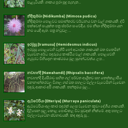
පැළෑටියකි. ශාකය පුරා සුදු පැහැත...
නිදිකුම්බා [Nidikumba] (Mimosa pudica)
නිදිකුම්බා පොළවට සමාන්තරව වර්ධනය වන වැල් ශාකයකි. ද්වී
පක්ෂවත් සංයුක්ත පත්‍ර ස්පර්ශ සංවේදීය. එම නිසා නිදිකුම්බා යන
නම යෙදී ඇත. පත්‍ර නටුවල ...
ඉරමුසු [Iramusu] (Hemidesmus indicus)
ඉරමුසු පොළවෙහි වැතිරී හෝ අධාරක ශාකයක් මත එතෙමින්
වැඩෙන අර්ධ පඳුරුමය කාෂ්ඨීය වැල් ශාකයකි. පොළවෙහි
ගැඹුරට විහිදෙන කාෂ්ඨමය මුල සුගන්ධවත්ය. ලප...
නවහන්දි [Nawahandi] (Rhipsalis baccifera)
නවහන්දි දියසීරාව සහිත ගල් පර්වත ආශ්‍රිතව සහ තෙත්කළාපීය
වනනාන්තරවල විශාල ගස් මත පහලට එල්ලා වැටෙමින් වැඩෙන
පඳුරු ආකාර අපි ශාකයකි. තන්තුමය මූල...
ඇට්ටේරියා [Etteriya] (Murraya paniculata)
ඇට්ටෙරියා අලංකාර පඳුරක් ලෙස වැඩෙන කුඩා දේශීය ශාකයකි.
දිළිසෙන සුලු කොළ පොඩිකළ විට සුවඳක් නික්මේ. අතු පහලට
එල්ලා වැටෙන ස්වභාවයකි. කඳ අඳුරු සු...