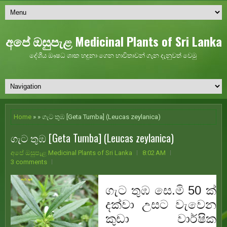
අපේ ඔසුපැළ Medicinal Plants of Sri Lanka
දේශීය ඖෂධ ශාක හඳුනා ගෙන භාවිතාවන් ගැන දැනුවත් වෙමු
Home
» » ගැට තුඹ [Geta Tumba] (Leucas zeylanica)
ගැට තුඹ [Geta Tumba] (Leucas zeylanica)
අපේ ඔසුපැළ Medicinal Plants of Sri Lanka
8:02 AM
3 comments
ගැට තුඹ සෙ.මි 50 ක්
දක්වා උසට වැවෙන
කුඩා වාර්ෂික