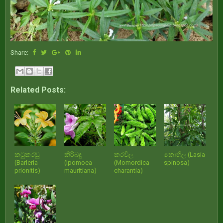
Share:
Related Posts:
කටුකරඬු
කිරිබදු
කරවිල
කොහිල (Lasia
(Barleria
(Ipomoea
(Momordica
spinosa)
prionitis)
mauritiana)
charantia)