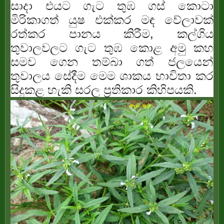
සාදා එයට ගැට තුඹ ගස් කොටා
මිරිකාගත් යුෂ එක්කර මඳ වේලාවක්
රත්කර පානය කිරීම, කල්ගිය
තුවාලවලට ගැට තුඹ කොළ අමු කහ
සමව ගෙන තම්බා ගත් ජලයෙන්
තුවාලය සේදීම මෙම ශාකය භාවිතා කර
සිදුකළ හැකි සරල ප්‍රතිකාර කිහිපයකි.