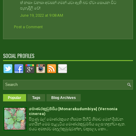
ත් නසා- වනසා අවසන් ගමන් යවා ඇති බව ඒවා සොයන විට
පැහැදිලි වේ!
June 19, 2022 at 9:08 AM
Post a Comment
SOCIAL PROFILES
Popular
Tags
Blog Archives
මොණරකුඩුම්බිය [Monarakudumbiya] (Vernonia
cinerea)
පිපුණු මල් මොණරකුගෙ හිසමත පිහිටි ශිඛාව මෙන් දිස්වන
හෙයින් මෙම පැළෑටිය මොණරකුඩුම්බිය ලෙස හඳුන්වා ඇත.
එයට අමතරව මඟුල්කුඹුරුවන්න, වතුපලා, කො...