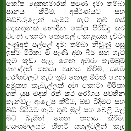
කෝප දෙකහමාරක් පමණ දමා තම්බා
පානය කිරීම, අජීර්ණයට සහ
බඩබුරුලෙන් යෑමට ගැට තුඹ ගස්
දෙකතුනක් හොදින් සෝදා පිරිසිදු කර
වනේ කොටා කෙසෙල් කොළයක දවටා
උණුඅළු පල්ලේ දමා තම්බා නිවුණු පසු
ඉස්ම මිරිකා මී පැණි දමා බීම සහ ගැට
තුඹ කුඩා පැළ ගෙන අඹරා තැම්බුම්
හොද්දක් සකසා පානය කිරීම, සමේ
රෝගවලට ගැට තුඹ කොළ මිටක් ගෙන
අමුකහ කැබැල්ලක් දමා කොටා මිරිකා
ගත් යුෂ මදක් රත් කර රෝගය පවතින
තැන්වල ආලේප කිරීම, බඩ රිදීමට සහ
බඩ පිපීමට ගැට තුඹ මුල් සහ බෙලි මල්
මිට බැගින් ගෙන පානය කිරීම,
සෙංගමාලයට හීනටි සහල්වලින් කැඳ