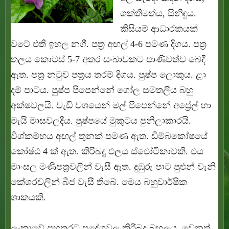
ශක්තිමත්ය, සිනිඳුය.
කිසියම් ආධාරකයක්
වටේ එතී ඉහල නගී. පත්‍ර අඟල් 4-6 පමණ දිගය. පත්‍ර
තලය කොටස් 5-7 අතර සංඛාවකට පාණිවත්ව බෙදී
ඇත. පත්‍ර නටුව පත්‍රය තරම් දිගය. පුෂ්ප ලොකුය. ළා
දම් පාටය. පුෂ්ප පිපෙන්නේ ගෝල සමතලීය බහු
අක්ෂවලයි. වැඩි වශයෙන් මල් පිපෙන්නේ අප්‍රේල් හා
මැයි මාසවලදීය. පුෂ්පයේ මුකුටය පුනිලාකාරයි.
විශ්කම්භය අඟල් තුනක් පමණ ඇත. ඩිම්බකෝෂයේ
කෝෂ්ඨ 4 ක් ඇත. කිරිබදු ඵලය ස්ඵෝටිකාවකි. එය
මාංසල මණිපත්‍රවලින් වැසී ඇත. දුඹුරු පාට පුළුන් වැනි
කේශරවලින් බීජ වැසී තිබේ. මෙය බහුවාර්ෂික
ශාකයකි.
ලංකාවේ පහතරට ප්‍රදේශවල කිරිබදු බහුලය. වෙනත්