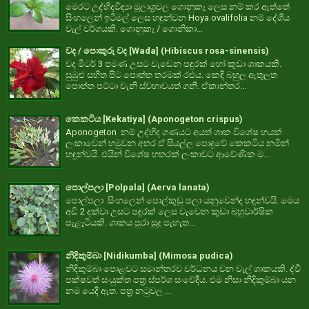
මෙරට උද්භිදවිද්‍යා මූලාශ්‍රවල ගොනුකෑ ලෙස නම් කර ඇත්තේ
සිංහලෙන් ඉටිමල් ලෙස හඳුන්වන Hoya ovalifolia නම් දේශීය
වැල් වර්ගයකි. ගොනුකෑ / ගොනිකා...
වද / පොකුරු වද [Wada] (Hibiscus rosa-sinensis)
වද මීටර් 3 පමණ උසට වැඩෙන පඳුරක් හෝ කුඩා ශාකයකි.
සුඹුළු සහිත පිට පොත්ත තරමක් රළුය. කෙඳි බහුල ඇතුලත
පොත්ත පට්ටා වැනි ස්වභාවයත් ගනී. ඒකාන්තර...
කෙකටිය [Kekatiya] (Aponogeton crispus)
Aponogeton නම් උද්භිද ගණයට අයත් ශාක විශේෂ හයක්
ලංකාවෙන් හමුවන අතර ඒ සියල්ල පොදුවේ කෙකටිය නමින්
හඳුන්වයි. එයින් විශේෂ හතරක් ලංකාවට ආවේණික ම...
පොල්පලා [Polpala] (Aerva lanata)
පොල්පලා සිංහලෙන් පොල්කුඩු පලා යනුවෙන්ද හඳුන්වයි. මෙය
අඩි 2 දක්වා උසට පඳුරක් ලෙස වැවෙන කුඩා බහුවාර්ෂික
පැළෑටියකි. ශාකය පුරා සුදු පැහැත...
නිදිකුම්බා [Nidikumba] (Mimosa pudica)
නිදිකුම්බා පොළවට සමාන්තරව වර්ධනය වන වැල් ශාකයකි. ද්වී
පක්ෂවත් සංයුක්ත පත්‍ර ස්පර්ශ සංවේදීය. එම නිසා නිදිකුම්බා යන
නම යෙදී ඇත. පත්‍ර නටුවල ...