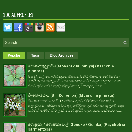
SOCIAL PROFILES
Popular
Tags
Blog Archives
මොණරකුඩුම්බිය [Monarakudumbiya] (Vernonia
cinerea)
පිපුණු මල් මොණරකුගෙ හිසමත පිහිටි ශිඛාව මෙන් දිස්වන
හෙයින් මෙම පැළෑටිය මොණරකුඩුම්බිය ලෙස හඳුන්වා ඇත.
එයට අමතරව මඟුල්කුඹුරුවන්න, වතුපලා, කො...
බිං කොහොඹ [Bin Kohomba] (Munronia pinnata)
බිංකොහොඹ සෙ.මි 15 පමණ උසට වර්ධනය වන කුඩා
පැළෑටියකි. බොහෝ විට අතු බෙදීමක් දක්නට නොලැබේ. පත්‍ර
තරමක් ගණව කිරුලක් මෙන් ඇසිරී ඇත. අසම පක්ෂවත් ස...
ගොනුකෑ / ගොනිකා වැල් [Gonuke / Gonika] (Psychotria
sarmentosa)