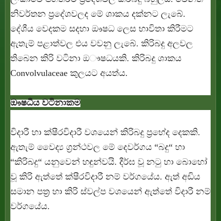
නිවර්තන ප්‍රදේශවලද මේ ශාකය දක්නට ලැබේ.
දේශීය වෙදකම සදහා ඖෂධ ලෙස භාවිතා කිරීමට
ඇතැම් පළාත්වල එය වවනු ලැබේ. කිරිබදු අලවල
තිබෙන කිරි වටිනා ඔෟෂධයකි. කිරිබදු ශාකය
Convolvulaceae කුලයට අයත්ය.
ඖෂධීය වටිනාකම
විදාරී හා ක්ෂීරවිදාරී වශයෙන් කිරිබදු ප්‍රභේද දෙකකි.
ඇතැම් වෛද්‍ය ග්‍රන්ථවල මේ දෙවර්ගය “බදු“ හා
“කිරිබදු“ යනුවෙන් හඳුන්වයි. දීර්ඝ වූ නටු හා බොහෝ
වූ කිරි ඇත්තේ ක්ෂීරවිදාරී නම් වර්ගයේය. ඇත් අඩිය
සමාන පත්‍ර හා කිරි ස්වල්ප වශයෙන් ඇත්තේ විදාරී නම්
වර්ගයේය.