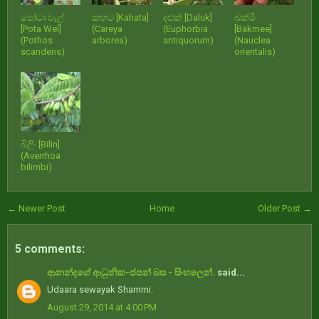
පෝටා වැල්
කහට [Kahata]
දළුක් [Daluk]
බක්මී
[Pota Wel]
(Careya
(Euphorbia
[Bakmee]
(Pothos
arborea)
antiquorum)
(Nauclea
scandens)
orientalis)
බිලිං [Bilin]
(Averrhoa
bilimbi)
← Newer Post
Home
Older Post →
5 comments:
ආනන්දගේ ආධුනික-ජපන් බස - සිංහලෙන්.
said...
Udaara sewayak Shammi.
August 29, 2014 at 4:00 PM