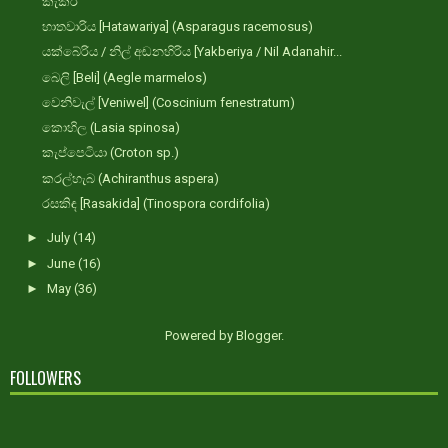
කැකිරි
හාතවාරිය [Hatawariya] (Asparagus racemosus)
යක්බේරිය / නිල් අඬනහිරිය [Yakberiya / Nil Adanahir...
බෙලි [Beli] (Aegle marmelos)
වෙනිවැල් [Veniwel] (Coscinium fenestratum)
කොහිල (Lasia spinosa)
කැප්පෙටියා (Croton sp.)
කරල්හැබ (Achiranthus aspera)
රසකිඳ [Rasakida] (Tinospora cordifolia)
►
July
(14)
►
June
(16)
►
May
(36)
Powered by
Blogger
.
FOLLOWERS