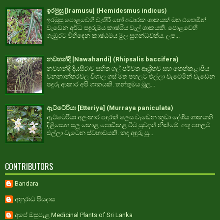
ඉරමුසු [Iramusu] (Hemidesmus indicus)
ඉරමුසු පොළවෙහි වැතිරී හෝ අධාරක ශාකයක් මත එතෙමින්
වැඩෙන අර්ධ පඳුරුමය කාෂ්ඨීය වැල් ශාකයකි. පොළවෙහි
ගැඹුරට විහිදෙන කාෂ්ඨමය මුල සුගන්ධවත්ය. ලප...
නවහන්දි [Nawahandi] (Rhipsalis baccifera)
නවහන්දි දියසීරාව සහිත ගල් පර්වත ආශ්‍රිතව සහ තෙත්කළාපීය
වනනාන්තරවල විශාල ගස් මත පහලට එල්ලා වැටෙමින් වැඩෙන
පඳුරු ආකාර අපි ශාකයකි. තන්තුමය මූල...
ඇට්ටේරියා [Etteriya] (Murraya paniculata)
ඇට්ටෙරියා අලංකාර පඳුරක් ලෙස වැඩෙන කුඩා දේශීය ශාකයකි.
දිළිසෙන සුලු කොළ පොඩිකළ විට සුවඳක් නික්මේ. අතු පහලට
එල්ලා වැටෙන ස්වභාවයකි. කඳ අඳුරු සු...
CONTRIBUTORS
Bandara
අනුරාධ පියදාස
අපේ ඔසුපැළ Medicinal Plants of Sri Lanka