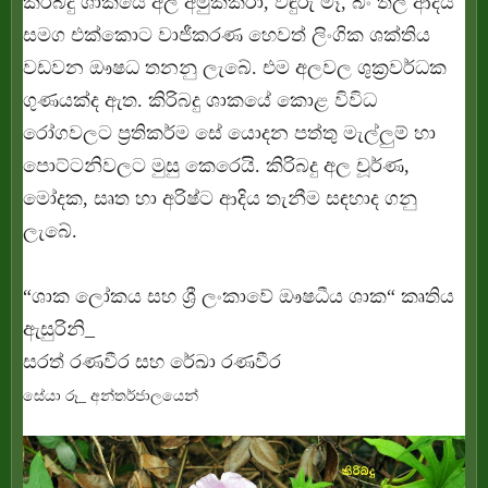
කිරිබදු ශාකයේ අල අමුක්කරා, වඳුරු මෑ, බිං තල් ආදිය
සමග එක්කොට වාජීකරණ හෙවත් ලිංගික ශක්තිය
වඩවන ඖෂධ තනනු ලැබේ. එම අලවල ශුක්‍රවර්ධක
ගුණයක්ද ඇත. කිරිබදු ශාකයේ කොළ විවිධ
රෝගවලට ප්‍රතිකර්ම සේ යොදන පත්තු මැල්ලුම් හා
පොට්ටනිවලට මුසු කෙරෙයි. කිරිබදු අල චූර්ණ,
මෝදක, සෘත හා අරිෂ්ට ආදිය තැනීම සඳහාද ගනු
ලැබේ.
“ශාක ලෝකය සහ ශ්‍රී ලංකාවේ ඖෂධීය ශාක“ කෘතිය
ඇසුරිනි_
සරත් රණවීර සහ රේඛා රණවීර
සේයා රූ_ අන්තර්ජාලයෙන්