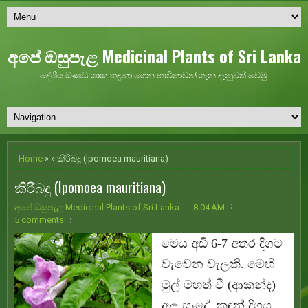
අපේ ඔසුපැළ Medicinal Plants of Sri Lanka
දේශීය ඖෂධ ශාක හඳුනා ගෙන භාවිතාවන් ගැන දැනුවත් වෙමු
Home
» » කිරිබදු (Ipomoea mauritiana)
කිරිබදු (Ipomoea mauritiana)
අපේ ඔසුපැළ Medicinal Plants of Sri Lanka
8:04 AM
5 comments
මෙය අඩි 6-7 අතර දිගට
වැවෙන වැලකි. මෙහි
මුල් මහත් වී (ආකන්ද)
අල සෑදේ. කඳන් දිගය,