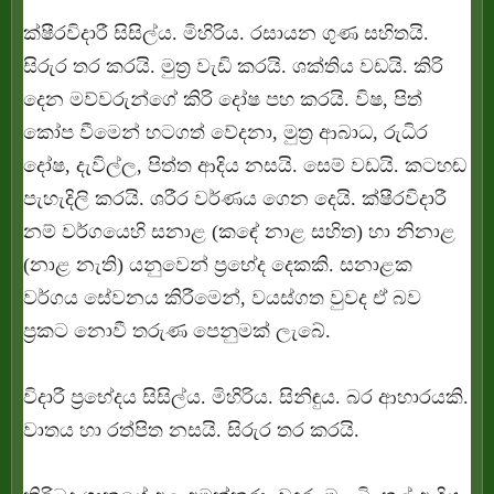
ක්ෂීරවිදාරී සිසිල්ය. මිහිරිය. රසායන ගුණ සහිතයි.
සිරුර තර කරයි. මුත්‍ර වැඩි කරයි. ශක්තිය වඩයි. කිරි
දෙන මව්වරුන්ගේ කිරි දෝෂ පහ කරයි. විෂ, පිත්
කෝප වීමෙන් හටගත් වේදනා, මුත්‍ර ආබාධ, රුධිර
දෝෂ, දැවිල්ල, පිත්ත ආදිය නසයි. සෙම් වඩයි. කටහඬ
පැහැදිලි කරයි. ශරීර වර්ණය ගෙන දෙයි. ක්ෂීරවිදාරී
නම් වර්ගයෙහි සනාළ (කඳේ නාළ සහිත) හා නිනාළ
(නාළ නැති) යනුවෙන් ප්‍රභේද දෙකකි. සනාළක
වර්ගය සේවනය කිරීමෙන්, වයස්ගත වුවද ඒ බව
ප්‍රකට නොවී තරුණ පෙනුමක් ලැබේ.
විදාරී ප්‍රභේදය සිසිල්ය. මිහිරිය. සිනිඳුය. බර ආහාරයකි.
වාතය හා රත්පිත නසයි. සිරුර තර කරයි.