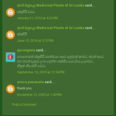
අපේ ඔසුපැළ Medicinal Plants of Sri Lanka
said...
ස්තුතියි ඔබට
January 21, 2015 at 4:22 PM
අපේ ඔසුපැළ Medicinal Plants of Sri Lanka
said...
ස්තුතියි
June 15, 2016 at 5:12 PM
gurangana
said...
බොහොමත් ස්තූතියි මහත්මයා. අපව දැනුවත් කරාට. තවත් අයට
තව තවත් දැනුම ලබා දෙන්න ශක්තිය ධෛර්ය ලැබේවා..
නිදුක් නිරෝගී වේවා.
September 16, 2019 at 12:54 PM
anura panawala
said...
thank you
November 13, 2020 at 1:00 PM
Post a Comment