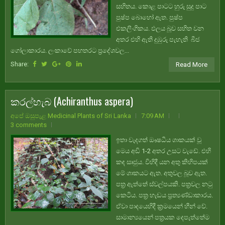
සහිතය. කොළ පාටට හුරු සුදු පාට
පුෂ්ප බොහෝ ඇත. පුෂ්ප
එකලිංගිකය. ඵලය බූව සහිත වන
අතර එහි ඇති දුඹුරු පැහැති බීජ
ගෝලාකාරය. ලංකාවේ පහතරට ප්‍රදේශවල...
Share:
Read More
කරල්හැබ (Achiranthus aspera)
අපේ ඔසුපැළ Medicinal Plants of Sri Lanka
7:09 AM
3 comments
ඉතා වැදගත් ඖෂධීය ශාකයක් වූ
මෙය අඩි 1-2 අතර උසට වැඩේ. එහි
කඳ සෘජුය. විහිදී යන අතු කිහිපයක්
මේ ශාකයට ඇත. අතුවල බූව ඇත.
පත්‍ර ඇත්තේ ස්වල්පයකි. පත්‍රවල නටු
කෙටිය. පත්‍ර හැඩය ප්‍රත්‍යණ්ඩාකාරය.
ඒවා පාදයෙහිදී ක්‍රමයෙන් හීන් වේ.
සාමාන්‍යයෙන් පත්‍රයක දෙපැත්තේම