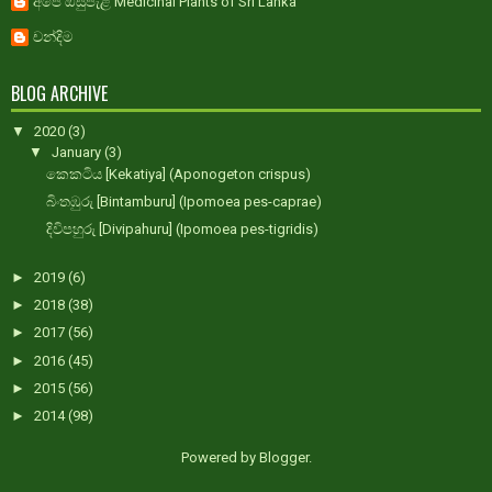
අපේ ඔසුපැළ Medicinal Plants of Sri Lanka
චන්දිම
BLOG ARCHIVE
▼
2020
(3)
▼
January
(3)
කෙකටිය [Kekatiya] (Aponogeton crispus)
බිංතඹුරු [Bintamburu] (Ipomoea pes-caprae)
දිවිපහුරු [Divipahuru] (Ipomoea pes-tigridis)
►
2019
(6)
►
2018
(38)
►
2017
(56)
►
2016
(45)
►
2015
(56)
►
2014
(98)
Powered by
Blogger
.