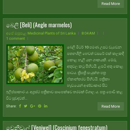
Read More
බෙලි [Beli] (Aegle marmelos)
අපේ ඔසුපැළ Medicinal Plants of Sri Lanka
8:04 AM
1 comment
බෙලි මීටර් 10 පමණ උසට වැඩෙන
පතනශීලී හෙවත් වසරේ එක් කලකදී
කොළ හැලී යන ශාකයකි. මේරූ
අතුවල කටු පිහිටයි. ළපටි අතු කොළ
පාටය. ත්‍රිපත්‍රි සංයුක්ත පත්‍ර
ඒකාන්තරව පිහිටයි. පත්‍රිකා
හැඩයෙන් අණ්ඩාකාර සිට
ඉලිප්සාකාර ය. අග්‍රස්ථ පත්‍රිකාව සාපෙක්ෂව තරමක් විශාල ය. පත්‍ර පොඩි කළ
විට සුවඳවත්...
Share:
Read More
වෙනිවැල් [Veniwel] (Coscinium fenestratum)