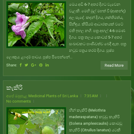
මෙය අඩි 6-7 අතර දිගට වැවෙන
වැලකි. මෙහි මුල් මහත් වී (ආකන්ද)
අල සෑදේ. කඳන් දිගය, ශක්තිමත්ය,
සිනිඳුය. කිසියම් ආධාරකයක් වටේ
එතී ඉහල නගී. පත්‍ර අඟල් 4-6 පමණ
දිගය. පත්‍ර තලය කොටස් 5-7 අතර
සංඛාවකට පාණිවත්ව බෙදී ඇත. පත්‍ර
නටුව පත්‍රය තරම් දිගය. පුෂ්ප
ලොකුය. ළා දම් පාටය. පුෂ්ප පිපෙන්නේ...
Share:
Read More
කැකිරි
අපේ ඔසුපැළ Medicinal Plants of Sri Lanka
7:35 AM
No comments
හීන් කැකිරි (Melothria
maderaspatana) කවුඩු කැකිරි
(Solena amplexicaulis) කොමඩු
කැකිරි (Citrullus lanatus) යටකී