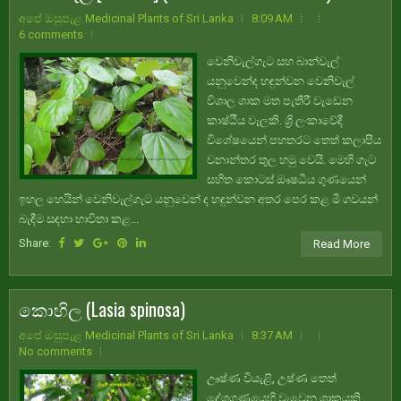
අපේ ඔසුපැළ Medicinal Plants of Sri Lanka
8:09 AM
6 comments
වෙනිවැල්ගැට සහ බාන්වැල්
යනුවෙන්ද හඳුන්වන වෙනිවැල්
විශාල ශාක මත පැතීරී වැඩෙන
කාෂ්ඨීය වැලකි. ශ්‍රි ලංකාවේදී
විශේෂයෙන් පහතරට තෙත් කලාපීය
වනාන්තර තුල හමු වෙයි. මෙහි ගැට
සහිත කොටස් ඖෂධීය ගුණයෙන්
ඉහල හෙයින් වෙනිවැල්ගැට යනුවෙන් ද හඳුන්වන අතර පෙර කළ මී ගවයන්
බැඳීම සඳහා භාවිතා කළ...
Share:
Read More
කොහිල (Lasia spinosa)
අපේ ඔසුපැළ Medicinal Plants of Sri Lanka
8:37 AM
No comments
ඌෂ්ණ වියැළි, උෂ්ණ තෙත්
දේශගුණයෙහි වැවෙන ශාකයකි.