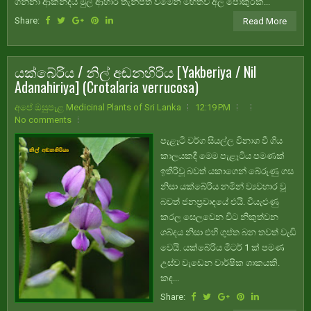
ගන්නා ආකන්දීය මුල් ආහාර තැන්පත් වීමෙන් මහත්වී අල පොකුරක්...
Share:
Read More
යක්බේරිය / නිල් අඬනහිරිය [Yakberiya / Nil
Adanahiriya] (Crotalaria verrucosa)
අපේ ඔසුපැළ Medicinal Plants of Sri Lanka
12:19 PM
No comments
පැළෑටි වර්ග සියල්ල විනාශ වී ගිය
කාලයකදී මෙම පැළෑටිය පමණක්
ඉතිරිවූ බවත් යකාගෙන් බේරුණු ගස
නිසා යක්බේරිය නමින් ව්‍යවහාර වූ
බවත් ජනප්‍රවාදයේ එයි. වියැළුණු
කරල සෙලවෙන විට නිකුත්වන
ශබ්දය නිසා එහි ගුප්ත බන තවත් වැඩි
වෙයි. යක්බේරිය මීටර් 1 ක් පමණ
උස්ව වැඩෙන වාර්ෂික ශාකයකි.
කඳ...
Share: