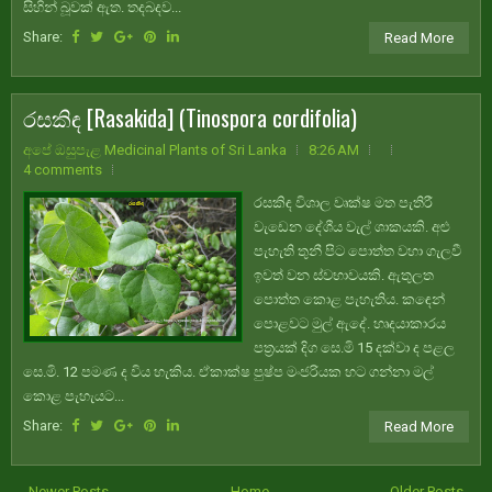
සිහින් බූවක් ඇත. තදබදව...
Share:
Read More
රසකිඳ [Rasakida] (Tinospora cordifolia)
අපේ ඔසුපැළ Medicinal Plants of Sri Lanka
8:26 AM
4 comments
රසකිඳ විශාල වෘක්ෂ මත පැතිරී
වැඩෙන දේශීය වැල් ශාකයකි. අළු
පැහැති තුනී පිට පොත්ත වහා ගැලවී
ඉවත් වන ස්වභාවයකි. ඇතුලත
පොත්ත කොළ පැහැතිය. කඳෙන්
පොළවට මුල් ඇදේ. හෘදයාකාරය
පත්‍රයක් දිග සෙ.මි 15 දක්වා ද පළල
සෙ.මි. 12 පමණ ද විය හැකිය. ඒකාක්ෂ පුෂ්ප මංජරියක හට ගන්නා මල්
කොළ පැහැයට...
Share:
Read More
← Newer Posts
Home
Older Posts →