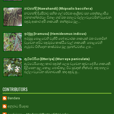
නවහන්දි [Nawahandi] (Rhipsalis baccifera)
නවහන්දි දියසීරාව සහිත ගල් පර්වත ආශ්‍රිතව සහ තෙත්කළාපීය
වනනාන්තරවල විශාල ගස් මත පහලට එල්ලා වැටෙමින් වැඩෙන
පඳුරු ආකාර අපි ශාකයකි. තන්තුමය මූල...
ඉරමුසු [Iramusu] (Hemidesmus indicus)
ඉරමුසු පොළවෙහි වැතිරී හෝ අධාරක ශාකයක් මත එතෙමින්
වැඩෙන අර්ධ පඳුරුමය කාෂ්ඨීය වැල් ශාකයකි. පොළවෙහි
ගැඹුරට විහිදෙන කාෂ්ඨමය මුල සුගන්ධවත්ය. ලප...
ඇට්ටේරියා [Etteriya] (Murraya paniculata)
ඇට්ටෙරියා අලංකාර පඳුරක් ලෙස වැඩෙන කුඩා දේශීය ශාකයකි.
දිළිසෙන සුලු කොළ පොඩිකළ විට සුවඳක් නික්මේ. අතු පහලට
එල්ලා වැටෙන ස්වභාවයකි. කඳ අඳුරු සු...
CONTRIBUTORS
Bandara
අනුරාධ පියදාස