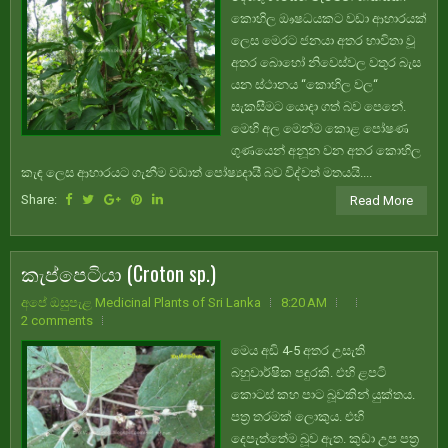
කොහිල ඖෂධයකට වඩා ආහාරයක්
ලෙස මෙරට ජනයා අතර භාවිතා වූ
අතර බොහෝ නිවෙස්වල වතුර බැස
යන ස්ථානය “කොහිල වල“
සැකසීමට යොදා ගත් බව පෙනේ.
මෙහි අල මෙන්ම කොළ පෝෂණ
ගුණයෙන් අනූන වන අතර කොහිල
කැඳ ලෙස ආහාරයට ගැනීම වඩාත් පෝෂ්‍යදායී බව විද්වත් මතයයි....
Share:
Read More
කැප්පෙටියා (Croton sp.)
අපේ ඔසුපැළ Medicinal Plants of Sri Lanka
8:20 AM
2 comments
මෙය අඩි 4-5 අතර උසැති
බහුවාර්ෂික පඳුරකි. එහි ළපටි
කොටස් කහ පාට බූවකින් යුක්තය.
පත්‍ර තරමක් ලොකුය. එහි
දෙපැත්තේම බූව ඇත. කුඩා උප පත්‍ර