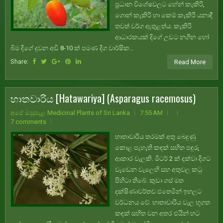
ප්‍රධාන විශේෂවලට හේන් කැකිරි,
ගොන් කැකිරි හා කෙම් කැකිරි යනාදී
තවත් වර්ග ඇතුළත්ය. කැකිරි
ආධාරකයක් දිගේ උඩට නගින හෝ
බිම දිගේ දුවන අඩි 8-10 ක් පමණ දිග වාර්ෂික...
Share:
Read More
හාතවාරිය [Hatawariya] (Asparagus racemosus)
අපේ ඔසුපැළ Medicinal Plants of Sri Lanka
7:55 AM
7 comments
හාතාවාරිය තරමක් අතු බෙදුණු
කොළ පැහැති කඳක් සහිත පඳුරු
ආකාර වැලකි. මීටර් 2 ක් දක්වා දිගට
වැඩෙන වැලෙහි සහ අතුවල කටු
පිහිටා තිබේ. කුඩා ගස් මත
දක්ෂිණාවර්තව එතෙමින් ඉහලට
වර්ධනය වේ. හාතාවාරිය වැල භූගත
කඳක් සහිත වන අතර එයින් හට