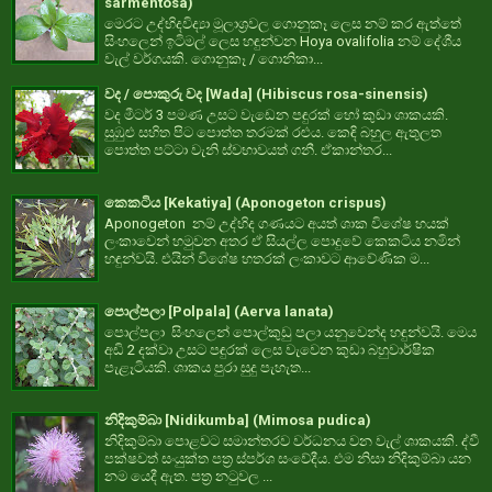
sarmentosa)
මෙරට උද්භිදවිද්‍යා මූලාශ්‍රවල ගොනුකෑ ලෙස නම් කර ඇත්තේ
සිංහලෙන් ඉටිමල් ලෙස හඳුන්වන Hoya ovalifolia නම් දේශීය
වැල් වර්ගයකි. ගොනුකෑ / ගොනිකා...
වද / පොකුරු වද [Wada] (Hibiscus rosa-sinensis)
වද මීටර් 3 පමණ උසට වැඩෙන පඳුරක් හෝ කුඩා ශාකයකි.
සුඹුළු සහිත පිට පොත්ත තරමක් රළුය. කෙඳි බහුල ඇතුලත
පොත්ත පට්ටා වැනි ස්වභාවයත් ගනී. ඒකාන්තර...
කෙකටිය [Kekatiya] (Aponogeton crispus)
Aponogeton නම් උද්භිද ගණයට අයත් ශාක විශේෂ හයක්
ලංකාවෙන් හමුවන අතර ඒ සියල්ල පොදුවේ කෙකටිය නමින්
හඳුන්වයි. එයින් විශේෂ හතරක් ලංකාවට ආවේණික ම...
පොල්පලා [Polpala] (Aerva lanata)
පොල්පලා සිංහලෙන් පොල්කුඩු පලා යනුවෙන්ද හඳුන්වයි. මෙය
අඩි 2 දක්වා උසට පඳුරක් ලෙස වැවෙන කුඩා බහුවාර්ෂික
පැළෑටියකි. ශාකය පුරා සුදු පැහැත...
නිදිකුම්බා [Nidikumba] (Mimosa pudica)
නිදිකුම්බා පොළවට සමාන්තරව වර්ධනය වන වැල් ශාකයකි. ද්වී
පක්ෂවත් සංයුක්ත පත්‍ර ස්පර්ශ සංවේදීය. එම නිසා නිදිකුම්බා යන
නම යෙදී ඇත. පත්‍ර නටුවල ...