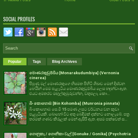
SOCIAL PROFILES
Popular
Tags
Blog Archives
මොණරකුඩුම්බිය [Monarakudumbiya] (Vernonia
cinerea)
පිපුණු මල් මොණරකුගෙ හිසමත පිහිටි ශිඛාව මෙන් දිස්වන
හෙයින් මෙම පැළෑටිය මොණරකුඩුම්බිය ලෙස හඳුන්වා ඇත.
එයට අමතරව මඟුල්කුඹුරුවන්න, වතුපලා, කො...
බිං කොහොඹ [Bin Kohomba] (Munronia pinnata)
බිංකොහොඹ සෙ.මි 15 පමණ උසට වර්ධනය වන කුඩා
පැළෑටියකි. බොහෝ විට අතු බෙදීමක් දක්නට නොලැබේ. පත්‍ර
තරමක් ගණව කිරුලක් මෙන් ඇසිරී ඇත. අසම පක්ෂවත් ස...
ගොනුකෑ / ගොනිකා වැල් [Gonuke / Gonika] (Psychotria