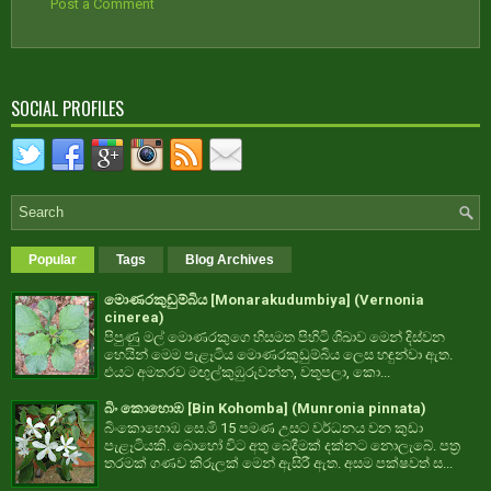
Post a Comment
SOCIAL PROFILES
Popular
Tags
Blog Archives
මොණරකුඩුම්බිය [Monarakudumbiya] (Vernonia
cinerea)
පිපුණු මල් මොණරකුගෙ හිසමත පිහිටි ශිඛාව මෙන් දිස්වන
හෙයින් මෙම පැළෑටිය මොණරකුඩුම්බිය ලෙස හඳුන්වා ඇත.
එයට අමතරව මඟුල්කුඹුරුවන්න, වතුපලා, කො...
බිං කොහොඹ [Bin Kohomba] (Munronia pinnata)
බිංකොහොඹ සෙ.මි 15 පමණ උසට වර්ධනය වන කුඩා
පැළෑටියකි. බොහෝ විට අතු බෙදීමක් දක්නට නොලැබේ. පත්‍ර
තරමක් ගණව කිරුලක් මෙන් ඇසිරී ඇත. අසම පක්ෂවත් ස...