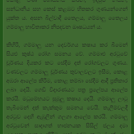
කොළ වණ ශෝධනය කරන, ඉදිමුම් නසන,
සන්ධානීය සහ කෙස් කළඹට හිතකර ගුණයන්ගෙන්
යුක්ත ය. අසන බිල්වාදී තෛලය, ගම්මාලු තෛලය
ගම්මාලු භාවිතාකර නිපදවන ඖෂධයන් ය.
කිහිරි, ගම්මාලු යන දෙවර්ගය කෂාය කර බීමෙන්
සියළු කුෂ්ඨ රෝග සමනය වේ. ගම්මාළු අරටුවේ
චූර්ණය දියකර කට සේදීම දත් රෝගවලට ගුණය.
වණවලට ගම්මාලු චූර්ණය තුවාලවලට ඉසීම, කොළ
අඹරා ආලේප කිරීම, කොළ තම්බා සේදීම ආදී ප්‍රතිකාර
ලබා දෙයි. ගෙඩි විදාරණයට පත්‍ර ප්‍රලේපය ආලේප
කරයි. මධුමේහයට සුඹුලු කෂාය දෙයි. ගම්මාලු ලාටු
තැබීමෙන් දත් කැක්කුම සමනය වෙයි. තැලීම්වලදී
අරටුව දෙහි ඇඹුලින් ගලගා ආලේප කරයි. ගම්මාලු
අරටුවෙන් සාදාගත් භාජනයක සිසිල් ජලය දමා