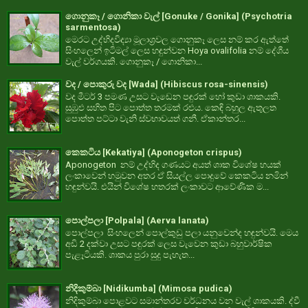
ගොනුකෑ / ගොනිකා වැල් [Gonuke / Gonika] (Psychotria
sarmentosa)
මෙරට උද්භිදවිද්‍යා මූලාශ්‍රවල ගොනුකෑ ලෙස නම් කර ඇත්තේ
සිංහලෙන් ඉටිමල් ලෙස හඳුන්වන Hoya ovalifolia නම් දේශීය
වැල් වර්ගයකි. ගොනුකෑ / ගොනිකා...
වද / පොකුරු වද [Wada] (Hibiscus rosa-sinensis)
වද මීටර් 3 පමණ උසට වැඩෙන පඳුරක් හෝ කුඩා ශාකයකි.
සුඹුළු සහිත පිට පොත්ත තරමක් රළුය. කෙඳි බහුල ඇතුලත
පොත්ත පට්ටා වැනි ස්වභාවයත් ගනී. ඒකාන්තර...
කෙකටිය [Kekatiya] (Aponogeton crispus)
Aponogeton නම් උද්භිද ගණයට අයත් ශාක විශේෂ හයක්
ලංකාවෙන් හමුවන අතර ඒ සියල්ල පොදුවේ කෙකටිය නමින්
හඳුන්වයි. එයින් විශේෂ හතරක් ලංකාවට ආවේණික ම...
පොල්පලා [Polpala] (Aerva lanata)
පොල්පලා සිංහලෙන් පොල්කුඩු පලා යනුවෙන්ද හඳුන්වයි. මෙය
අඩි 2 දක්වා උසට පඳුරක් ලෙස වැවෙන කුඩා බහුවාර්ෂික
පැළෑටියකි. ශාකය පුරා සුදු පැහැත...
නිදිකුම්බා [Nidikumba] (Mimosa pudica)
නිදිකුම්බා පොළවට සමාන්තරව වර්ධනය වන වැල් ශාකයකි. ද්වී