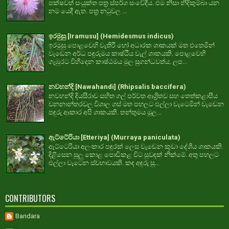
පක්ෂවත් සංයුක්ත පත්‍ර ස්පර්ශ සංවේදීය. එම නිසා නිදිකුම්බා යන
නම යෙදී ඇත. පත්‍ර නටුවල ...
ඉරමුසු [Iramusu] (Hemidesmus indicus)
ඉරමුසු පොළවෙහි වැතිරී හෝ අධාරක ශාකයක් මත එතෙමින්
වැඩෙන අර්ධ පඳුරුමය කාෂ්ඨීය වැල් ශාකයකි. පොළවෙහි
ගැඹුරට විහිදෙන කාෂ්ඨමය මුල සුගන්ධවත්ය. ලප...
නවහන්දි [Nawahandi] (Rhipsalis baccifera)
නවහන්දි දියසීරාව සහිත ගල් පර්වත ආශ්‍රිතව සහ තෙත්කළාපීය
වනනාන්තරවල විශාල ගස් මත පහලට එල්ලා වැටෙමින් වැඩෙන
පඳුරු ආකාර අපි ශාකයකි. තන්තුමය මූල...
ඇට්ටේරියා [Etteriya] (Murraya paniculata)
ඇට්ටෙරියා අලංකාර පඳුරක් ලෙස වැඩෙන කුඩා දේශීය ශාකයකි.
දිළිසෙන සුලු කොළ පොඩිකළ විට සුවඳක් නික්මේ. අතු පහලට
එල්ලා වැටෙන ස්වභාවයකි. කඳ අඳුරු සු...
CONTRIBUTORS
Bandara