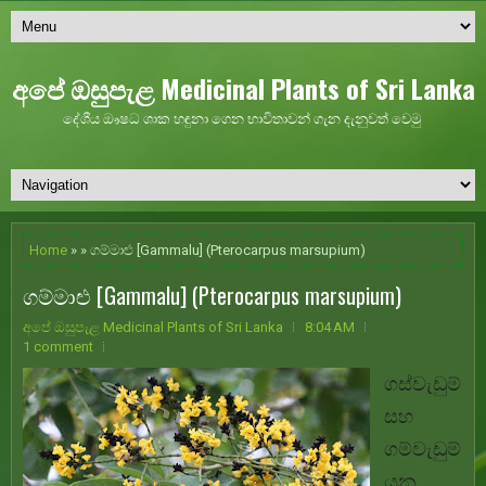
අපේ ඔසුපැළ Medicinal Plants of Sri Lanka
දේශීය ඖෂධ ශාක හඳුනා ගෙන භාවිතාවන් ගැන දැනුවත් වෙමු
Home
» » ගම්මාළු [Gammalu] (Pterocarpus marsupium)
ගම්මාළු [Gammalu] (Pterocarpus marsupium)
අපේ ඔසුපැළ Medicinal Plants of Sri Lanka
8:04 AM
1 comment
ගස්වැඩුම්
සහ
ගම්වැඩුම්
යන