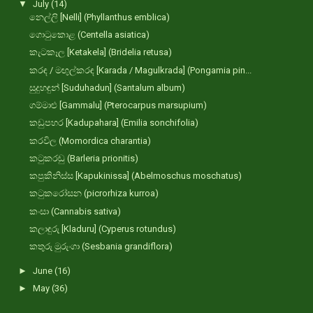
▼
July
(14)
නෙල්ලි [Nelli] (Phyllanthus emblica)
ගොටුකොළ (Centella asiatica)
කැටකෑල [Ketakela] (Bridelia retusa)
කරඳ / මඟුල්කරඳ [Karada / Magulkrada] (Pongamia pin...
සුදුහඳුන් [Suduhadun] (Santalum album)
ගම්මාළු [Gammalu] (Pterocarpus marsupium)
කඩුපහර [Kadupahara] (Emilia sonchifolia)
කරවිල (Momordica charantia)
කටුකරඬු (Barleria prionitis)
කපුකිනිස්ස [Kapukinissa] (Abelmoschus moschatus)
කටුකරෝසන (picrorhiza kurroa)
කංසා (Cannabis sativa)
කලාඳුරු [Kladuru] (Cyperus rotundus)
කතුරු මුරුංගා (Sesbania grandiflora)
►
June
(16)
►
May
(36)