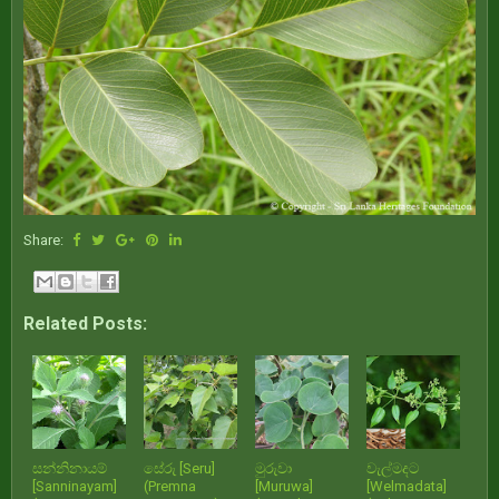
Share:
Related Posts:
සන්නිනායම්
සේරු [Seru]
මුරුවා
වැල්මදට
[Sanninayam]
(Premna
[Muruwa]
[Welmadata]