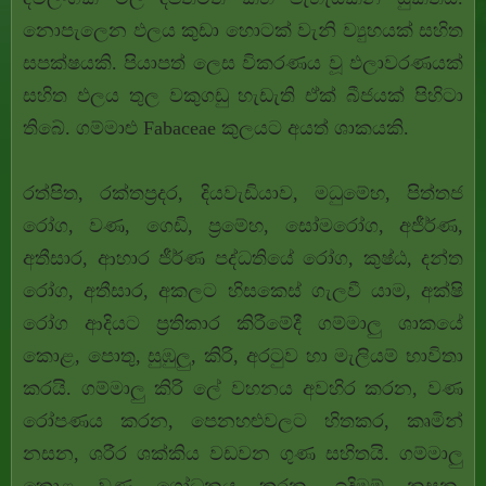
නොපැලෙන ඵලය කුඩා හොටක් වැනි ව්‍යුහයක් සහිත
සපක්ෂයකි. පියාපත් ලෙස විකරණය වූ ඵලාවරණයක්
සහිත ඵලය තුල වකුගඩු හැඩැති ඒක් බීජයක් පිහිටා
තිබේ. ගම්මාළු Fabaceae කුලයට අයත් ශාකයකි.
රත්පිත, රක්තප්‍රදර, දියවැඩියාව, මධුමේහ, පිත්තජ
රෝග, වණ, ගෙඩි, ප්‍රමේහ, සෝමරෝග, අජීර්ණ,
අතීසාර, ආහාර ජීර්ණ පද්ධතියේ රෝග, කුෂ්ඨ, දන්ත
රෝග, අතීසාර, අකලට හිසකෙස් ගැලවී යාම, අක්ෂි
රෝග ආදියට ප්‍රතිකාර කිරීමේදී ගම්මාලු ශාකයේ
කොළ, පොතු, සුඹුලු, කිරි, අරටුව හා මැලියම් භාවිතා
කරයි. ගම්මාලු කිරි ලේ වහනය අවහිර කරන, වණ
රෝපණය කරන, පෙනහළුවලට හිතකර, කෘමින්
නසන, ශරීර ශක්කිය වඩවන ගුණ සහිතයි. ගම්මාලු