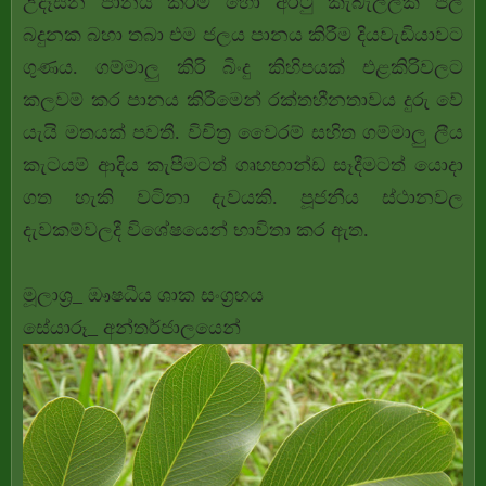
උදෑසන පානය කිරීම හෝ අරටු කැබැල්ලක් ජල
බදුනක බහා තබා එම ජලය පානය කිරීම දියවැඩියාවට
ගුණය. ගම්මාලු කිරි බිංදු කිහිපයක් එළකිරිවලට
කලවම් කර පානය කිරීමෙන් රක්තහීනතාවය දුරු වේ
යැයි මතයක් පවතී. විචිත්‍ර වෛරම් සහිත ගම්මාලු ලීය
කැටයම් ආදිය කැපීමටත් ගෘහභාන්ඩ සෑදීමටත් යොදා
ගත හැකි වටිනා දැවයකි. පූජනීය ස්ථානවල
දැවකම්වලදී විශේෂයෙන් භාවිතා කර ඇත.
මූලාශ්‍ර_ ඖෂධීය ශාක සංග්‍රහය
සේයාරූ_ අන්තර්ජාලයෙන්