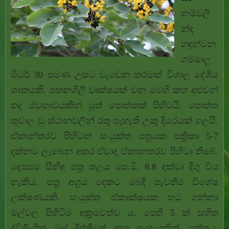
නම්වලි
න්ද
හඳුන්වන
ගම්මාලු
මීටර් 30 පමණ උසට වැඩෙන තරමක් විශාල දේශීය
ශාකයකි. පතනශීලී වෘක්ෂයක් වන මෙහි කහ අළුවන්
තද ස්වභාවයකින් යුත් පොත්තක් පිහිටයි. පොත්ත
තුවාල වූ ස්ථානවලින් රතු පැහැති උකු දියරයක් ගලයි.
ඒකාන්තරව පිහිටන සංයුක්ත පත්‍රයක පත්‍රිකා 5-7
දක්නට ලැබෙන අතර ඒවාද ඒකානතරව පිහිටා තිබේ.
දෙපසම සිනිඳු පත්‍ර තලය සෙ.මි. 8.8 දක්වා දිගු විය
හැකිය. පත්‍ර අග්‍රය දෙකට බෙදී පැවතීම විශේෂ
ලක්ෂණයකි. සංයුක්ත ඒකාක්ෂයක හට ගන්නා
මල්වල පිහිටීම අක්‍රමවත්ව ය. පෙති 5 ක් සහිත
ද්විලිංගික මල් දීප්තිමත් කහ පැහැයකින් යුක්තය.