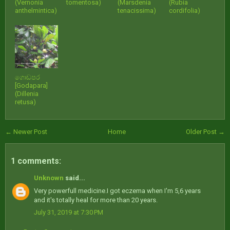
(Vernonia
tomentosa)
(Marsdenia
(Rubia
anthelmintica)
tenacissima)
cordifolia)
ගොඩපර
[Godapara]
(Dillenia
retusa)
← Newer Post
Home
Older Post →
1 comments:
Unknown
said...
Very powerfull medicine.I got eczema when I'm 5,6 years
and it's totally heal for more than 20 years.
July 31, 2019 at 7:30 PM