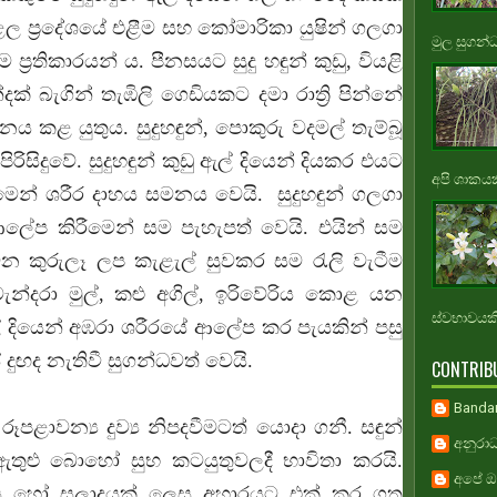
ල ප්‍රදේශයේ එළීම සහ කෝමාරිකා යුෂින් ගලගා
මුල සුගන්
‍රතිකාරයන් ය. පීනසයට සුදු හඳුන් කුඩු, වියළි
දක් බැගින් තැඹිලි ගෙඩියකට දමා රාත්‍රි පින්නේ
ය කළ යුතුය. සුදුහඳුන්, පොකුරු වදමල් තැම්බූ
රිසිදුවේ. සුදුහඳුන් කුඩු ඇල් දියෙන් දියකර එයට
අපි ශාකයකි
රීමෙන් ශරීර දාහය සමනය වෙයි. සුදුහඳුන් ගලගා
ආලේප කිරීමෙන් සම පැහැපත් වෙයි. එයින් සම
කුරුලෑ ලප කැළැල් සුවකර සම රැලි වැටීම
වැන්දරා මුල්, කළු අගිල්, ඉරිවේරිය කොළ යන
ස්වභාවයකි.
ියෙන් අඹරා ශරීරයේ ආලේප කර පැයකින් පසු
ුඟද නැතිවී සුගන්ධවත් වෙයි.
CONTRIB
Banda
රූපළාවන්‍ය දුව්‍ය නිපදවීමටත් යොදා ගනී. සඳුන්
අනුරාධ
 ඇතුළු බොහෝ සුභ කටයුතුවලදී භාවිතා කරයි.
අපේ ඔස
ෙස හෝ සලාදයක් ලෙස අහාරයට එක් කර ගත