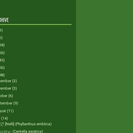
HIVE
3)
6)
38)
56)
45)
56)
98)
cember
(3)
vember
(3)
ober
(6)
tember
(9)
gust
(11)
y
(14)
ලි [Nelli] (Phyllanthus emblica)
කොළ (Centella asiatica)