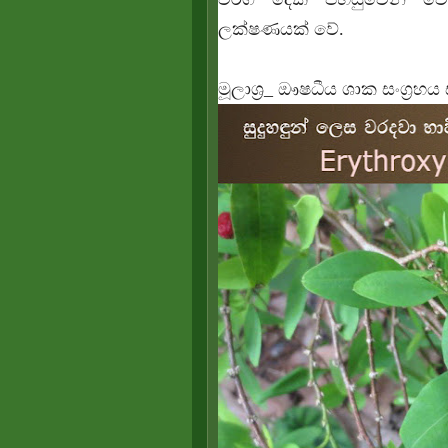
ලක්ෂණයක් වේ.
මූලාශ්‍ර_ ඖෂධීය ශාක සංග්‍ර