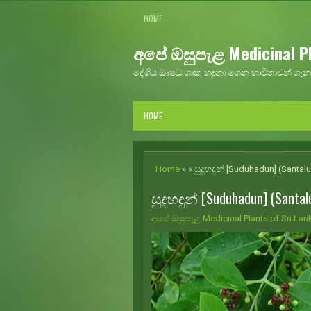
HOME
අපේ ඔසුපැළ Medicinal Pl
දේශීය ඖෂධ ශාක හඳුනා ගෙන භාවිතාවන් ගැන 
HOME
Home
» » සුදුහඳුන් [Suduhadun] (Santa
සුදුහඳුන් [Suduhadun] (Santa
අපේ ඔසුපැළ Medicinal Plants of Sri Lan