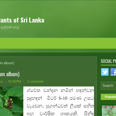
ants of Sri Lanka
දැනුවත් වෙමු
SOCIAL P
lum album)
lum album)
ka
12:50 PM
1 comment
ශ්වේත චන්දන නමින් හඳුන්වන
Popula
සුදුහඳුන් මීටර් 6-10 පමණ උසට
වැඩෙන, සුගන්ධවත් ලීයක් සහිත
බහු වාර්ෂික ශාකයකි. සිනිඳු