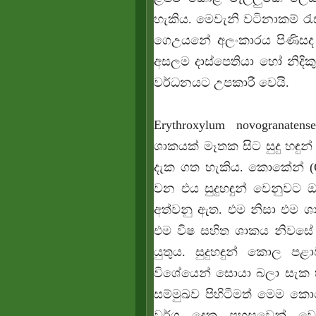
හැකිය. මෙවැනි වටිනාකම් රැ
ගෙඋයනේ අලංකාරය පිණිසද හේ
අසලම දාස්පෙතියා හෝ නිදිකු
වර්ධනයට උපකාරී වෙයි.
Erythroxylum novogranat
ශාකයක් මෑතක සිට සුදු හඳු
දැක ගත හැකිය. කොකේන් (C
වන එය සුදුහඳුන් වෙනුවට 
අත්වනු ඇත. එම නිසා එම ශ
එම විෂ සහිත ශාකය නිවසේ 
යුතුය. සුදුහඳුන් කොල 
විශේයෙන් සොයා බලා සැක හැර
සම්මුඛව පිහිටීමත් මෙම කො
වර්ග දෙක පහසුවෙන් වෙ