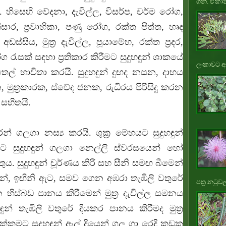
ගනී. ඒකාන
 හිසෙහි වේදනා, දැවිල්ල, විසර්ප, චර්ම රෝග,
ාර, ප්‍රවාහිකා, පණු රෝග, රක්ත පිත්ත, හෘද
ඩස්සිය, මුත්‍ර දැවිල්ල, පූයාමේහ, රක්ත ප්‍රදර,
රෝග රැසක් සඳහා ප්‍රතිකාර කිරීමට සුදුහඳුන් ශාකයේ
ලංකාවට ආ
ෙල් භාවිතා කරයි. සුදුහඳුන් දුඟද නසන, දාහය
ත්‍රකාරක, ස්වේද ජනක, රුධිරය පිරිසිදු කරන
 සහිතයි.
න් ගලගා නස්‍ය කරයි. ශුක්‍ර මේහයට සුදුහඳුන්
 සුදුහඳුන් ගලගා නෙල්ලි ස්වරසයෙන් හෝ
ුය. සුදුහඳුන් චූර්ණය කිරි සහ සීනි සමඟ බීමෙන්
දුහඳුන්, ඉඟිනි ඇට, සමව ගෙන අඹරා තැඹිලි වතුරේ
පත්‍ර නටුවල
 හිස්බඩ පානය කිරීමෙන් මුත්‍ර දැවිල්ල සමනය
ඳුන් තැඹිලි වතුරේ දියකර පානය කිරීමද මුත්‍ර
කැක්කුමට සුදුහඳුන් ඇල් දියෙන් ගල ගා රෙදි කඩක