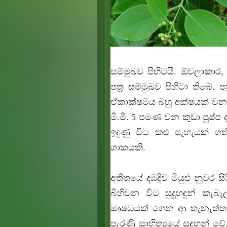
සම්මුඛව පිහිටයි. ඕවලාකා
පත්‍ර සම්මුඛව පිහිටා තිබේ. ප
ඒකාක්ෂමය බහු අක්ෂයක් වන පුෂ
මි.මි. 5 පමණ වන කුඩා පුෂ්
ඉදුණු විට කළු පැහැයක් ගනී.
ශාකයකි.
අතීතයේ දඹදිව මියුළු නුවර සි
බිහිවන විට සුදුහඳුන් ක
ඖෂධයක් ගෙන ආ තැනැත්තා 
පැරණි සාහිත්‍යයේ සඳහන් වේ