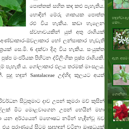
පොත්තක් සහිත කඳ කළු පැහැතිය.
හොඳින් මේරු ශාකයක පොත්ත
හඳුන්වා ඇ
කො...
රළු විය හැකිය. කඩා හැලෙන
ස්වභාවයකින් යුත් අතු රාශියක්
ර, අණ්ඩාකාර-ඕවලාකාර හෝ ලන්සාකාර හැඩැති
ත්‍රයක් සෙ.මි. 6 දක්වා දිගු විය හැකිය. සංයුක්ත
්ප මංජරියක පිහිටන ද්වීලිංගික පුෂ්ප රාශියකි.
ඇත. අසම ප
ප දම් පැහැති ය. ගෝලාකාර ඵලය තරමක් මාංසලය.
 සුදු හ ඳුන් Santalaceae උද්භිද කුලයට අයත්
ගොනිකා...
රිවර්ධන සිටුතුමාට දාව උපන් කුමරා මව් කුසින්
ැබැල්ලක් මිට මොළවාගෙන උපන් හෙයින් මහා
යන අර්ථයෙන් මහෞෂධ නමින් හැඳින්වූ බව
. එය පුරාණයේ සිටම සුදුහඳුන් වටිනා ඖෂධයක්