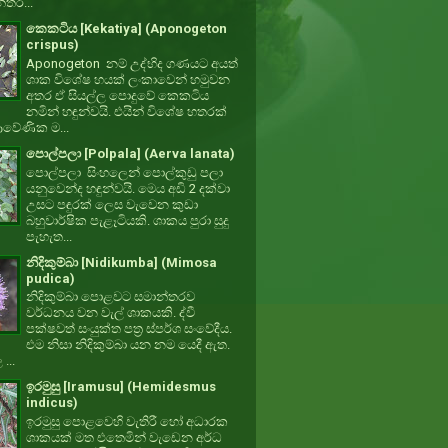
්තර...
කෙකටිය [Kekatiya] (Aponogeton
crispus)
Aponogeton නම් උද්භිද ගණයට අයත්
ශාක විශේෂ හයක් ලංකාවෙන් හමුවන
අතර ඒ සියල්ල පොදුවේ කෙකටිය
නමින් හඳුන්වයි. එයින් විශේෂ හතරක්
වේණික ම...
පොල්පලා [Polpala] (Aerva lanata)
පොල්පලා සිංහලෙන් පොල්කුඩු පලා
යනුවෙන්ද හඳුන්වයි. මෙය අඩි 2 දක්වා
උසට පඳුරක් ලෙස වැවෙන කුඩා
බහුවාර්ෂික පැළෑටියකි. ශාකය පුරා සුදු
පැහැත...
නිදිකුම්බා [Nidikumba] (Mimosa
pudica)
නිදිකුම්බා පොළවට සමාන්තරව
වර්ධනය වන වැල් ශාකයකි. ද්වී
පක්ෂවත් සංයුක්ත පත්‍ර ස්පර්ශ සංවේදීය.
එම නිසා නිදිකුම්බා යන නම යෙදී ඇත.
 ...
ඉරමුසු [Iramusu] (Hemidesmus
indicus)
ඉරමුසු පොළවෙහි වැතිරී හෝ අධාරක
ශාකයක් මත එතෙමින් වැඩෙන අර්ධ