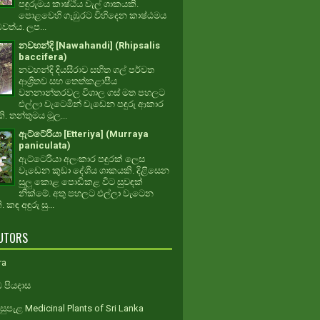
පඳුරුමය කාෂ්ඨීය වැල් ශාකයකි.
පොළවෙහි ගැඹුරට විහිදෙන කාෂ්ඨමය
ධවත්ය. ලප...
නවහන්දි [Nawahandi] (Rhipsalis
baccifera)
නවහන්දි දියසීරාව සහිත ගල් පර්වත
ආශ්‍රිතව සහ තෙත්කළාපීය
වනනාන්තරවල විශාල ගස් මත පහලට
එල්ලා වැටෙමින් වැඩෙන පඳුරු ආකාර
. තන්තුමය මූල...
ඇට්ටේරියා [Etteriya] (Murraya
paniculata)
ඇට්ටෙරියා අලංකාර පඳුරක් ලෙස
වැඩෙන කුඩා දේශීය ශාකයකි. දිළිසෙන
සුලු කොළ පොඩිකළ විට සුවඳක්
නික්මේ. අතු පහලට එල්ලා වැටෙන
 කඳ අඳුරු සු...
UTORS
ra
 පියදාස
ුපැළ Medicinal Plants of Sri Lanka