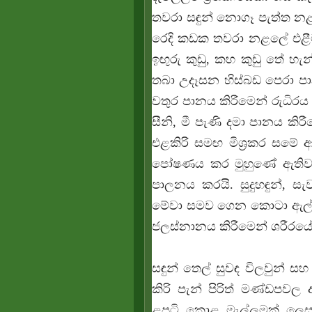
තවරා සඳුන් නොගෑ පැත්ත නළ
රෙදි කඩක තවරා නළලේ එළීම ප්
ඉඟුරු කුඩු, කහ කුඩු තේ හැන්
තබා උදෑසන හිස්බඩ පෙරා පාන
වතුර පානය කිරීමෙන් රුධිරය පි
සීනි, මී පැණි දමා පානය කි
එළකිරි සමඟ මිශ්‍රකර සමේ 
පෝෂණය කර මුහුණේ ඇතිවන 
පාලනය කරයි. සුදුහඳුන්, සැ
මේවා සමව ගෙන කොටා ඇල් ද
ජලස්නානය කිරීමෙන් ශරීරයේ ද
සඳුන් තෙල් සුවඳ විලවුන් සහ 
කිරි පැන් පිරිත් මණ්ඩපවල
ළපටි කොළ මැල්ලුමක් ල