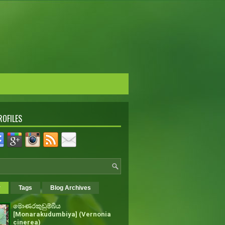
ROFILES
r
Tags
Blog Archives
මොණරකුඩුම්බිය
[Monarakudumbiya] (Vernonia
cinerea)