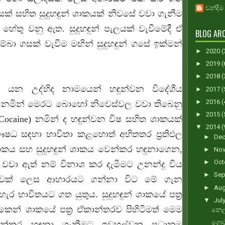
චන්දිම
සක් සහිත සුදුහඳුන් ශාකයක් නිවසේ වවා ගැනීම
තු වනු ඇත. සුදුහඳුන් පැලයක් වැවීමේදී ඒ
BLOG ARC
ම්බා ගසක් වැවීම මඟින් සුදුහඳුන් ගසේ ඉක්මන්
►
2020
(
►
2019
(
►
2018
(
ense යන උද්භිද නාමයෙන් හඳුන්වන විදේශීය
►
2017
(
►
2016
(
න් නමින් මෙරට බොහෝ නිවෙස්වල වවා තිබෙනු
►
2015
(
ocaine) නමින් ද හඳුන්වන විෂ සහිත ශාකයක්
▼
2014
(
ඖෂධ සඳහා භාවිතා කළහොත් අහිතතර ප්‍රතිඵල
►
De
ාකය සහ සුදුහඳුන් ශාකය වෙන්කර හඳුනාගෙන,
►
No
►
Oct
වවා ඇත් නම් විනාශ කර දැමීමට උනන්දු විය
►
Sep
පළාවක් ලෙස ආහාරයට ගන්නා විට මේ ගැන
►
Au
 භාවිතයට ගත යුතුය. සුදුහඳුන් ශාකයේ පත්‍ර
▼
Jul
කෙන් ශාකයේ පත්‍ර ඒකාන්තරව පිහිටීමත් මෙම
නෙල්
ගොටු
න්කර හඳුනා ගැනීමට ඉවහල්වන ප්‍රධානම