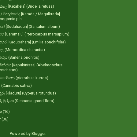
ෑල [Ketakela] (Bridelia retusa)
/ මඟුල්කරඳ [Karada / Magulkrada]
ongamia pin...
හඳුන් [Suduhadun] (Santalum album)
ාළු [Gammalu] (Pterocarpus marsupium)
හර [Kadupahara] (Emilia sonchifolia)
ල (Momordica charantia)
රඬු (Barleria prionitis)
ිනිස්ස [Kapukinissa] (Abelmoschus
oschatus)
රෝසන (picrorhiza kurroa)
 (Cannabis sativa)
ුරු [Kladuru] (Cyperus rotundus)
ු මුරුංගා (Sesbania grandiflora)
ne
(16)
y
(36)
Powered by
Blogger
.