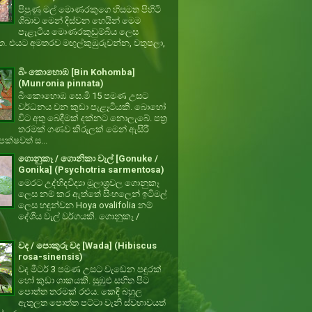
පිපුණු මල් මොණරකුගෙ හිසමත පිහිටි
ශිඛාව මෙන් දිස්වන හෙයින් මෙම
පැළෑටිය මොණරකුඩුම්බිය ලෙස
ත. එයට අමතරව මඟුල්කුඹුරුවන්න, වතුපලා,
බිං කොහොඹ [Bin Kohomba]
(Munronia pinnata)
බිංකොහොඹ සෙ.මි 15 පමණ උසට
වර්ධනය වන කුඩා පැළෑටියකි. බොහෝ
විට අතු බෙදීමක් දක්නට නොලැබේ. පත්‍ර
තරමක් ගණව කිරුලක් මෙන් ඇසිරී
ක්ෂවත් ස...
ගොනුකෑ / ගොනිකා වැල් [Gonuke /
Gonika] (Psychotria sarmentosa)
මෙරට උද්භිදවිද්‍යා මූලාශ්‍රවල ගොනුකෑ
ලෙස නම් කර ඇත්තේ සිංහලෙන් ඉටිමල්
ලෙස හඳුන්වන Hoya ovalifolia නම්
දේශීය වැල් වර්ගයකි. ගොනුකෑ /
වද / පොකුරු වද [Wada] (Hibiscus
rosa-sinensis)
වද මීටර් 3 පමණ උසට වැඩෙන පඳුරක්
හෝ කුඩා ශාකයකි. සුඹුළු සහිත පිට
පොත්ත තරමක් රළුය. කෙඳි බහුල
ඇතුලත පොත්ත පට්ටා වැනි ස්වභාවයත්