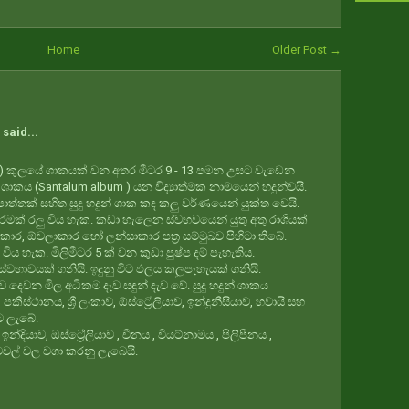
Home
Older Post →
said...
ceae) කුලයේ ශාකයක් වන අතර මීටර 9 - 13 පමන උසට වැඩෙන
් ශාකය (Santalum album ) යන විද්‍යාත්මක නාමයෙන් හදුන්වයි.
ොත්තක් සහිත සුදු හදුන් ශාක කද කලු වර්ණයෙන් යුක්ත වෙයි.
තරමක් රලු විය හැක. කඩා හැලෙන ස්වභවයෙන් යුතු අතු රාශියක්
කාර, ඕවලාකාර හෝ ලන්සාකාර පත්‍ර සම්මුඛව පිහිටා තිබේ.
ගු විය හැක. මිලිමීටර 5 ක් වන කුඩා පුෂ්ප දම් පැහැතිය.
භාවයක් ගනියි. ඉදුනු විට ඵලය කලුපැහැයක් ගනියි.
ලොව දෙවන මිල අධිකම දැව සඳුන් දැව වේ. සුදු හදුන් ශාකය
ිස්ථානය, ශ්‍රී ලංකාව, ඕස්ට්‍රේලියාව, ඉන්දුනීසියාව, හවායි සහ
ට ලැබේ.
න්දියාව, ඔස්ට්‍රේලියාව , චීනය , වියට්නාමය , පිලිපීනය ,
 රටවල් වල වගා කරනු ලැබෙයි.