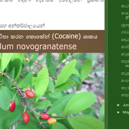
කැටක
කරඳ 
(P
හය සහ අන්තර්ජාලයෙන්
සුදු
ගම්ම
කඩුප
කරවි
කටුක
කපුක
m
කටුක
කංසා
කලාඳ
කතුර
►
Ju
►
Ma