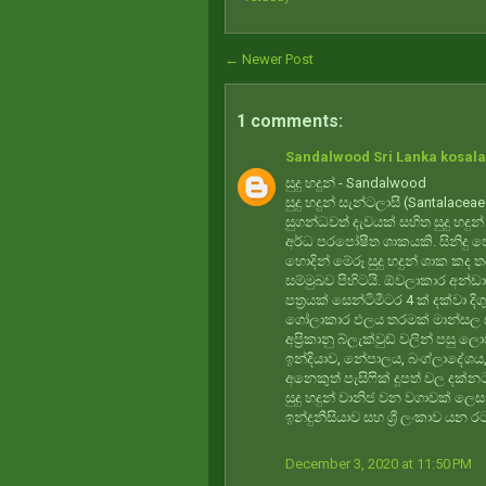
← Newer Post
1 comments:
Sandalwood Sri Lanka kosala
සුදු හදුන් - Sandalwood
සුදු හදුන් සැන්ටලාසී (Santala
සුගන්ධවත් දැවයක් සහිත සුදු හදුන
අර්ධ පරපෝෂීත ශාකයකි. සිනිදු ප
හොදින් මේරූ සුදු හදුන් ශාක කද 
සම්මුඛව පිහිටයි. ඕවලාකාර අන්ඩා
පත්‍රයක් සෙන්ටිමීටර 4 ක් දක්වා දි
ගෝලාකාර ඵලය තරමක් මාන්සල ස්ව
අප්‍රිකානු බ්ලැක්වුඩ් වලින් පසු 
ඉන්දියාව, නේපාලය, බංග්ලාදේශය, පක
අනෙකුත් පැසිෆික් දූපත් වල දක්න
සුදු හදුන් වානිජ වන වගාවක් ලෙස ඉ
ඉන්දුනීසියාව සහ ශ්‍රී ලංකාව යන
December 3, 2020 at 11:50 PM