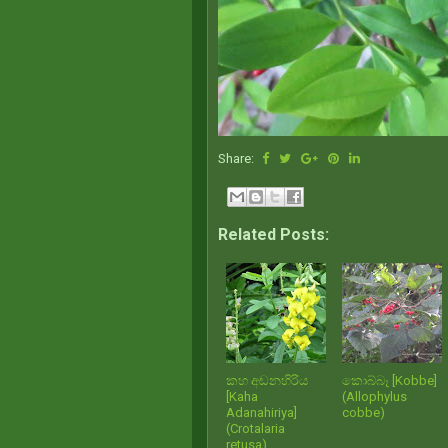
Share:
Related Posts:
කහ අඬනහිරිය
කොබ්බෑ [Kobbe]
[Kaha
(Allophylus
Adanahiriya]
cobbe)
(Crotalaria
retusa)