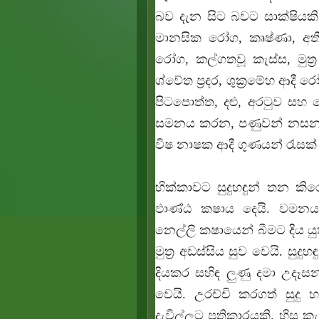
බව දැන සිට බවට සාක්ෂියකි.
මානසික රෝග, කෘෂ්ණා, අතීස
රෝග, කල්ගතවූ කැස්ස, මුත්‍ර අ
ශ්වේත ප්‍රදර, ශුක්‍රමේහ ආදී 
පිටපොත්ත, දළු, අරටුව සහ ත
සමනය කරන, පණුවන් නසන, මු
විෂ නාෂක ආදී ගුණයන් රැසක්
හික්කාවට සුදුහඳුන් තන කිරෙ
ඵාණ්ඨ කෂාය දෙයි. වමනයට
නෙල්ලි කෂායෙන් බීමට දිය යුත
මුත්‍ර අඩස්සිය සුව වෙයි. සු
දියකර සහිඳ ලුණු දමා උදෑසන
වෙයි. උරච්චි කරගත් සුදු හ
දැවිල්ලට ප්‍රතිකාරයකි. හිස 