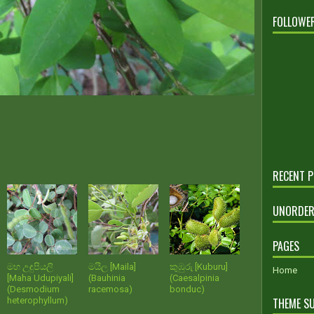
FOLLOWE
RECENT 
UNORDER
PAGES
මහ උඳුපියලි
මයිල [Maila]
කුඹුරු [Kuburu]
Home
[Maha Udupiyali]
(Bauhinia
(Caesalpinia
(Desmodium
racemosa)
bonduc)
heterophyllum)
THEME S