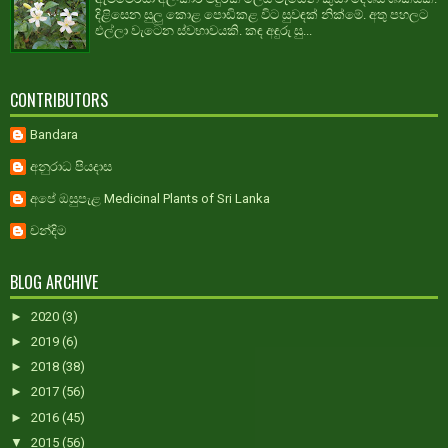
දිළිසෙන සුලු කොළ පොඩිකළ විට සුවඳක් නික්මේ. අතු පහලට
එල්ලා වැටෙන ස්වභාවයකි. කඳ අඳුරු සු...
CONTRIBUTORS
Bandara
අනුරාධ පියදාස
අපේ ඔසුපැළ Medicinal Plants of Sri Lanka
චන්දිම
BLOG ARCHIVE
►
2020
(3)
►
2019
(6)
►
2018
(38)
►
2017
(56)
►
2016
(45)
▼
2015
(56)