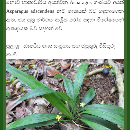
නොව හාතාවාරිය අයත්වන Asparagus ගණයට අයත්
Asparagus adscendens නම් ශාකයක් බව හඳුනාගෙන
ඇත. එය මුත්‍ර මාර්ගය ආශ්‍රිත රෝග සඳහා විශේෂයෙන්
ගුණදායක බව සඳහන් වේ.
මූලාශ්‍ර_ ඖෂධීය ශාක සංග්‍රහය සහ ඔසුතුරු විසිතුරු
කෘති