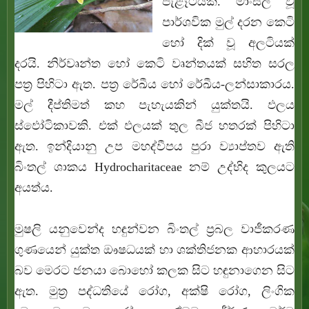
පැළෑටියකි. මාංසල වූ
පාර්ශවික මුල් දරන කෙටි
හෝ දික් වූ අලටියක්
දරයි. නිර්වෘන්ත හෝ කෙටි වෘන්තයක් සහිත සරල
පත්‍ර පිහිටා ඇත. පත්‍ර රේඛීය හෝ රේඛීය-ලන්සාකාරය.
මල් දීප්තිමත් කහ පැහැයකින් යුක්තයි. ඵලය
ස්ඵෝටිකාවකි. එක් ඵලයක් තුල බීජ හතරක් පිහිටා
ඇත. ඉන්දියානු උප මහද්වීපය පුරා ව්‍යාප්තව ඇති
බිංතල් ශාකය Hydrocharitaceae නම් උද්භිද කුලයට
අයත්ය.
මුෂලි යනුවෙන්ද හඳුන්වන බිංතල් ප්‍රබල වාජීකරණ
ගුණයෙන් යුක්ත ඖෂධයක් හා ශක්තිජනක ආහාරයක්
බව මෙරට ජනයා බොහෝ කලක සිට හඳුනාගෙන සිට
ඇත. මුත්‍ර පද්ධතියේ රෝග, අක්ෂි රෝග, ලිංගික