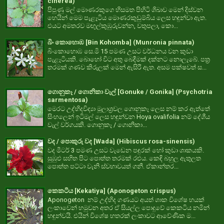
cinerea)
පිපුණු මල් මොණරකුගෙ හිසමත පිහිටි ශිඛාව මෙන් දිස්වන
හෙයින් මෙම පැළෑටිය මොණරකුඩුම්බිය ලෙස හඳුන්වා ඇත.
එයට අමතරව මඟුල්කුඹුරුවන්න, වතුපලා, කො...
බිං කොහොඹ [Bin Kohomba] (Munronia pinnata)
බිංකොහොඹ සෙ.මි 15 පමණ උසට වර්ධනය වන කුඩා
පැළෑටියකි. බොහෝ විට අතු බෙදීමක් දක්නට නොලැබේ. පත්‍ර
තරමක් ගණව කිරුලක් මෙන් ඇසිරී ඇත. අසම පක්ෂවත් ස...
ගොනුකෑ / ගොනිකා වැල් [Gonuke / Gonika] (Psychotria
sarmentosa)
මෙරට උද්භිදවිද්‍යා මූලාශ්‍රවල ගොනුකෑ ලෙස නම් කර ඇත්තේ
සිංහලෙන් ඉටිමල් ලෙස හඳුන්වන Hoya ovalifolia නම් දේශීය
වැල් වර්ගයකි. ගොනුකෑ / ගොනිකා...
වද / පොකුරු වද [Wada] (Hibiscus rosa-sinensis)
වද මීටර් 3 පමණ උසට වැඩෙන පඳුරක් හෝ කුඩා ශාකයකි.
සුඹුළු සහිත පිට පොත්ත තරමක් රළුය. කෙඳි බහුල ඇතුලත
පොත්ත පට්ටා වැනි ස්වභාවයත් ගනී. ඒකාන්තර...
කෙකටිය [Kekatiya] (Aponogeton crispus)
Aponogeton නම් උද්භිද ගණයට අයත් ශාක විශේෂ හයක්
ලංකාවෙන් හමුවන අතර ඒ සියල්ල පොදුවේ කෙකටිය නමින්
හඳුන්වයි. එයින් විශේෂ හතරක් ලංකාවට ආවේණික ම...