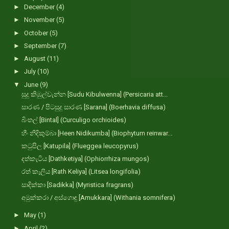
►
December
(4)
►
November
(5)
►
October
(5)
►
September
(7)
►
August
(11)
►
July
(10)
▼
June
(9)
සුදු කිඹුල්වැන්න [Sudu Kibulwenna] (Persicaria att...
සාරණ / පිටසුදු සාරණ [Sarana] (Boerhavia diffusa)
බිංතල් [Bintal] (Curculigo orchioides)
හීං නිදිකුම්බා [Heen Nidikumba] (Biophytum reinwar...
කටුපිල [Katupila] (Flueggea leucopyrus)
දත්කැටිය [Dathketiya] (Ophiorrhiza mungos)
රත් කෑලිය [Rath Keliya] (Litsea longifolia)
සාදික්කා [Sadikka] (Myristica fragrans)
අමුක්කරා / අස්ගොඳු [Amukkara] (Withania somnifera)
►
May
(1)
►
April
(2)