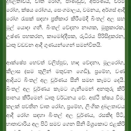
දුබලතාවය, වාත රෝග, පාණ්ඩුව, අජීර්ණය, චර්ම
රෝග, ක්ෂය රෝගය, සෙංගමාලය, වමනය, අර්ශස් ආදී
රෝග රැසක් සඳහා ප්‍රතිකාර කිරීමේදී බිංතල් අල සහ
මුල් යොදා ගනී. බිංතල් වේදනා නාශක, මුත්‍රකාරක,
උෂ්ණ පහකරන, කාමෝද්දීපක, රුධිරය පිරිසිදුකරන,
ධාතු වඩවන ආදී ගුණයන්ගෙන් සමන්විතයි.
ආක්ෂේප හෙවත් වලිප්පුව, හෘද වේදනා, මූලරෝග,
කිලාස (සම තුලින් මතුවන ගෙඩි), ප්‍රමේහ, වණ
ආදියට බිංතල් අල චූර්ණය සීනි සමඟ කෑමට දෙයි.
බිංතල් අල චූර්ණය කෑමට ගැනීමෙන් අනතුරු කිරි
පානය කිරීමෙන් ධාතු වර්ධනය වේ. අස්ථි ක්ෂය වීම,
කලක් පවතින වාත රෝග, ප්‍රමේහ, ලිංගික දුබලතාවය
ආදී රෝග සඳහා බිංතල් අල චූර්ණය, රසකිඳ පිටි,
හාතාවාරිය අල පිටි සමව ගෙන සීනි මිශ්‍රකොට එළකිරි