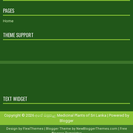
PAGES
Home
THEME SUPPORT
TEXT WIDGET
Copyright ©
2026
අපේ ඔසුපැළ Medicinal Plants of Sri Lanka
| Powered by
Blogger
Design by
FlexiThemes
| Blogger Theme by
NewBloggerThemes.com
|
Free