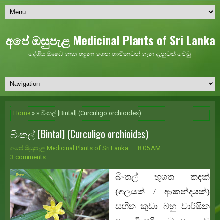
අපේ ඔසුපැළ Medicinal Plants of Sri Lanka
දේශීය ඖෂධ ශාක හඳුනා ගෙන භාවිතාවන් ගැන දැනුවත් වෙමු
Home
» » බිංතල් [Bintal] (Curculigo orchioides)
බිංතල් [Bintal] (Curculigo orchioides)
අපේ ඔසුපැළ Medicinal Plants of Sri Lanka
8:05 AM
3 comments
බිංතල් භුගත කඳක්
(අලයක් / ආකන්දයක්)
සහිත කුඩා බහු වාර්ෂික