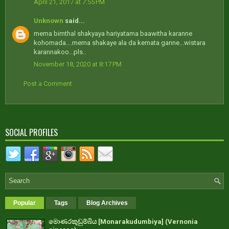
April 21, 2017 at 7:55 PM
Unknown
said...
mema bimthal shakyaya hariyatama baawitha karanne
kohomada....mema shakaye ala da kemata ganne...wistara
karannakoo...pls..
November 18, 2020 at 8:17 PM
Post a Comment
SOCIAL PROFILES
Popular
Tags
Blog Archives
මොණරකුඩුම්බිය [Monarakudumbiya] (Vernonia