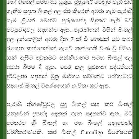
හෝ ගිතෙල් සමඟ දිය යුතුය. මුහුණේ පෙනුම වැඩි කර
ගැනීම සඳහා බිංතල් අල එළු කිරෙන් අඹරා ගෑම පැරණි
ගැමි ලියන් මෙන්ම පුරුෂයන්ද සිදුකර ඇති බව
ජවප්‍රවාදවල සඳහන්ව ඇත. පැරැන්නන් විසින් බිංතල්
අල දූන්තෙලින් අඹරා දින 7 ක් වී ගොඩක් යට තබා
රැගෙන කන්පෙත්තේ ගෑවේ කන්පෙති වණ වූ විටය.
කන් ඇසීම අඩුකමට සන්නියානම් සමඟ බිංතල් අල
අඹරා බීමට දී ඇත. පෙර කල ප්‍රජනන පද්ධතියේ
දුර්වලතා සඳහාත් මුත්‍ර මාර්ගය සම්බන්ධ රෝගාබාධ
සඳහාත් බිංතල් විශේෂයෙන් භාවිතා කර ඇත.
පැරණි නිගණ්ඩුවල සුදු බිංතල් සහ කළු බිංතල්
යනුවෙන් ප්‍රභේද දෙකක් ගැන සඳහන්ව ඇත. මීට
අමතරව හීං බිංතල් හා මහ බිංතල් යනුවෙන්ද
වර්ගීකරණයකි. කළු බිංතල් Curculigo විශේෂයක්