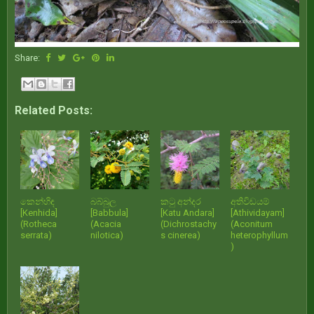
Share:
Related Posts:
කෙන්හිඳ
බබ්බුල
කටු අන්දර
අතිවිඩයම්
[Kenhida]
[Babbula]
[Katu Andara]
[Athividayam]
(Rotheca
(Acacia
(Dichrostachy
(Aconitum
serrata)
nilotica)
s cinerea)
heterophyllum
)