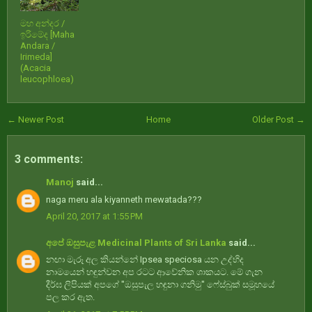
මහ අන්දර /
ඉරිමේද [Maha
Andara /
Irimeda]
(Acacia
leucophloea)
← Newer Post
Home
Older Post →
3 comments:
Manoj
said...
naga meru ala kiyanneth mewatada???
April 20, 2017 at 1:55 PM
අපේ ඔසුපැළ Medicinal Plants of Sri Lanka
said...
නඟා මැරූ අල කියන්නේ Ipsea speciosa යන උද්භිද
නාමයෙන් හඳුන්වන අප රටට ආවේනික ශාකයට. මේ ගැන
දීර්ඝ ලිපියක් අපගේ "ඔසුපැල හඳුනා ගනිමු" ෆේස්බුක් සමූහයේ
පල කර ඇත.