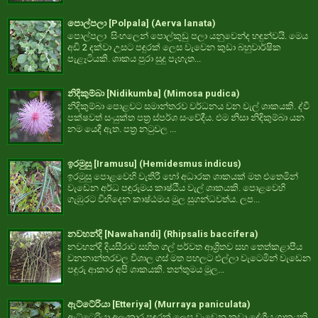
පොල්පලා [Polpala] (Aerva lanata)
පොල්පලා සිංහලෙන් පොල්කුඩු පලා යනුවෙන්ද හඳුන්වයි. මෙය
අඩි 2 දක්වා උසට පඳුරක් ලෙස වැවෙන කුඩා බහුවාර්ෂික
පැළෑටියකි. ශාකය පුරා සුදු පැහැත...
නිදිකුම්බා [Nidikumba] (Mimosa pudica)
නිදිකුම්බා පොළවට සමාන්තරව වර්ධනය වන වැල් ශාකයකි. ද්වී
පක්ෂවත් සංයුක්ත පත්‍ර ස්පර්ශ සංවේදීය. එම නිසා නිදිකුම්බා යන
නම යෙදී ඇත. පත්‍ර නටුවල ...
ඉරමුසු [Iramusu] (Hemidesmus indicus)
ඉරමුසු පොළවෙහි වැතිරී හෝ අධාරක ශාකයක් මත එතෙමින්
වැඩෙන අර්ධ පඳුරුමය කාෂ්ඨීය වැල් ශාකයකි. පොළවෙහි
ගැඹුරට විහිදෙන කාෂ්ඨමය මුල සුගන්ධවත්ය. ලප...
නවහන්දි [Nawahandi] (Rhipsalis baccifera)
නවහන්දි දියසීරාව සහිත ගල් පර්වත ආශ්‍රිතව සහ තෙත්කළාපීය
වනනාන්තරවල විශාල ගස් මත පහලට එල්ලා වැටෙමින් වැඩෙන
පඳුරු ආකාර අපි ශාකයකි. තන්තුමය මූල...
ඇට්ටේරියා [Etteriya] (Murraya paniculata)
ඇට්ටෙරියා අලංකාර පඳුරක් ලෙස වැඩෙන කුඩා දේශීය ශාකයකි.