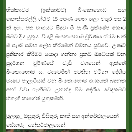
හික්කාවට (ඉක්කාවට) බිංකොහොඹ සහ
කොත්තමල්ලි ග්රෑම් 15 පමණ ගෙන තලා වතුර පත 2
ක් දමා, පත භාගයට සිඳුවා මී පැණි ප්‍රක්ෂේප කොට
බීමට දිය යුතුය. වියළි බිංකොහොඹ චූර්ණය ග්රෑම් 6 ක්
මී පැණි සමඟ ලේහ කිරීමෙන් වමනය සුවවේ. උණට
ප්‍රතිකාර කිරීමට යොදා ගන්නා ප්‍රකට ඔෂධයක් වන
සුදර්ශන චුර්ණයේ වැඩි වශයෙන් ඇත්තේ
බිංකොහොඹ ය. වඳවෙමින් පවතින වටිනා දේශීය
ඖෂධ පැලෑටියක් වන බිංකොහොඹ ශාකයක් බඳුනක
හෝ වවා ගැනීමට උනන්දු වීම දේශීය වෙදකමට
හිතැති කාගේත් යුතුකමකි.
මූලාශ්‍ර_ ඔසුතුරු විසිතුරු කෘති සහ අන්තර්ජාලයෙන්
සේයාරූ_ අන්තර්ජාලයෙන්