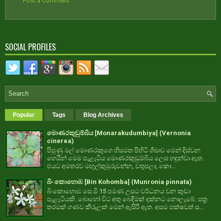
Post a Comment
SOCIAL PROFILES
Popular
Tags
Blog Archives
මොණරකුඩුම්බිය [Monarakudumbiya] (Vernonia
cinerea)
පිපුණු මල් මොණරකුගෙ හිසමත පිහිටි ශිඛාව මෙන් දිස්වන
හෙයින් මෙම පැළෑටිය මොණරකුඩුම්බිය ලෙස හඳුන්වා ඇත.
එයට අමතරව මඟුල්කුඹුරුවන්න, වතුපලා, කො...
බිං කොහොඹ [Bin Kohomba] (Munronia pinnata)
බිංකොහොඹ සෙ.මි 15 පමණ උසට වර්ධනය වන කුඩා
පැළෑටියකි. බොහෝ විට අතු බෙදීමක් දක්නට නොලැබේ. පත්‍ර
තරමක් ගණව කිරුලක් මෙන් ඇසිරී ඇත. අසම පක්ෂවත් ස...