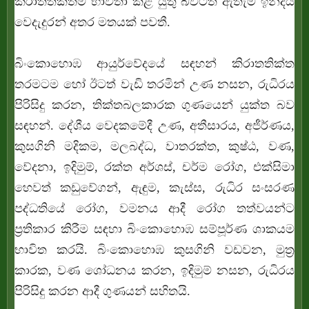
කිරාතතික්තම භාවිතා කළ යුතු බවටත් ඇතැම් ඉන්දීය
වෙදැදුරන් අතර මතයක් පවතී.
බිංකොහොඹ ආයුර්වේදයේ සඳහන් කිරාතතික්ත
තරමටම හෝ ඊටත් වැඩි තරමින් උණ නසන, රුධිරය
පිරිසිදු කරන, තික්තබලකාරක ගුණයෙන් යුක්ත බව
සඳහන්. දේශීය වෙදකමේදී උණ, අතීසාරය, අජීර්ණය,
කුසගිනි මදිකම, මලබද්ධ, වාතරක්ත, කුෂ්ඨ, වණ,
වේදනා, ඉදිමුම්, රක්ත අර්ශස්, චර්ම රෝග, එක්සිමා
හෙවත් කඩුවේගන්, ඇඳුම, කැස්ස, රුධිර සංසරණ
පද්ධතියේ රෝග, වමනය ආදී රෝග තත්වයන්ට
ප්‍රතිකාර කිරීම සඳහා බිංකොහොඹ සම්පූර්ණ ශාකයම
භාවිත කරයි. බිංකොහොඹ කුසගිනි වඩවන, මුත්‍ර
කාරක, වණ ශෝධනය කරන, ඉදිමුම් නසන, රුධිරය
පිරිසිදු කරන ආදී ගුණයන් සහිතයි.