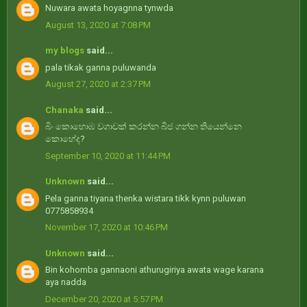
Nuwara awata hoyagnna tynwda
August 13, 2020 at 7:08 PM
my blogs
said...
pala tikak ganna puluwanda
August 27, 2020 at 2:37 PM
Chanaka
said...
බිං කොහොඹ වගාවක් කරන්න බීජ ගන්න තියෙන්නෙ
කොහේද?
September 10, 2020 at 11:44 PM
Unknown
said...
Pela ganna tiyana thenka wistara tikk kynn puluwan
0775858934
November 17, 2020 at 10:46 PM
Unknown
said...
Bin kohomba gannaoni athurugiriya awata wage karana
aya nadda
December 20, 2020 at 5:57 PM