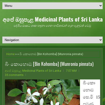
අපේ ඔසුපැළ Medicinal Plants of Sri Lanka
දේශීය ඖෂධ ශාක හඳුනා ගෙන භාවිතාවන් ගැන දැනුවත් වෙමු
Home
» » බිං කොහොඹ [Bin Kohomba] (Munronia pinnata)
බිං කොහොඹ [Bin Kohomba] (Munronia pinnata)
අපේ ඔසුපැළ Medicinal Plants of Sri Lanka
7:07 AM
35 comments
බිංකො
හොඹ
සෙ.මි 15
පමණ