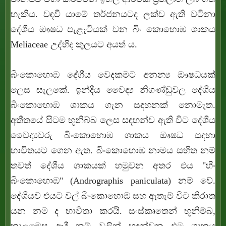
හැකිය. වඳවී යාමේ තර්ජනයටද ලක්ව ඇති වටිනා
දේශීය ඖෂධ පැළෑටියක් වන බිං කොහොඹ ශාකය
Meliaceae උද්භිද කුලයට අයත් ය.
බිංකොහොඹ දේශීය වෙදකමට අනන්‍ය ඖෂධයක්
ලෙස සැලකේ. ඉන්දීය වෛද්‍ය නිගණ්ඩුවල දේශීය
බිංකොහොඹ ශාකය ගැන සඳහනක් නොමැත.
අතීතයේ සිටම භූනිබ්බ ලෙස සඳහන්ව ඇති විට දේශීය
වෛද්‍යවරු බිංකොහොඹ ශාකය ඖෂධ සඳහා
භාවිතයට ගෙන ඇත. බිංකොහොඹ නාමය සහිත නම්
තවත් දේශීය ශාකයක් හමුවන අතර එය "හීං
බිංකොහොඹ" (
Andrographis paniculata)
නම් වේ.
දේශීයව එයට වල් බිංකොහොඹ සහ ඇතැම් විට කිරාත
යන නම ද භාවිතා කරයි. සංස්කෘතෙන් භූනිම්බ,