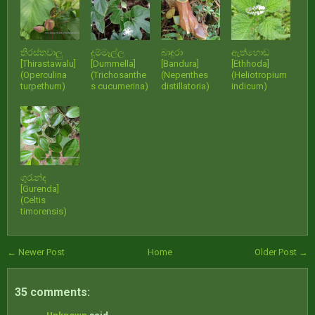
තිරස්තවාලු
දුම්මෑල්ල
බාඳුරා
ඇත්හොඬ
[Thirastawalu]
[Dummella]
[Bandura]
[Ethhoda]
(Operculina
(Trichosanthe
(Nepenthes
(Heliotropium
turpethum)
s cucumerina)
distillatoria)
indicum)
ගුරැන්ද
[Gurenda]
(Celtis
timorensis)
← Newer Post
Home
Older Post →
35 comments: