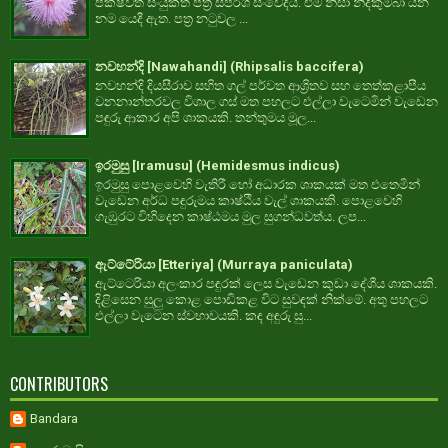
පක්ෂවත් සංයුක්ත පත්‍ර ස්පර්ශ සංවේදීය. එම නිසා නිදිකුම්බා යන
නම යෙදී ඇත. පත්‍ර නටුවල ...
නවහන්දි [Nawahandi] (Rhipsalis baccifera)
නවහන්දි දියසීරාව සහිත ගල් පර්වත ආශ්‍රිතව සහ තෙත්කළාපීය
වනනාන්තරවල විශාල ගස් මත පහලට එල්ලා වැටෙමින් වැඩෙන
පඳුරු ආකාර අපි ශාකයකි. තන්තුමය මූල...
ඉරමුසු [Iramusu] (Hemidesmus indicus)
ඉරමුසු පොළවෙහි වැතිරී හෝ අධාරක ශාකයක් මත එතෙමින්
වැඩෙන අර්ධ පඳුරුමය කාෂ්ඨීය වැල් ශාකයකි. පොළවෙහි
ගැඹුරට විහිදෙන කාෂ්ඨමය මුල සුගන්ධවත්ය. ලප...
ඇට්ටේරියා [Etteriya] (Murraya paniculata)
ඇට්ටෙරියා අලංකාර පඳුරක් ලෙස වැඩෙන කුඩා දේශීය ශාකයකි.
දිළිසෙන සුලු කොළ පොඩිකළ විට සුවඳක් නික්මේ. අතු පහලට
එල්ලා වැටෙන ස්වභාවයකි. කඳ අඳුරු සු...
CONTRIBUTORS
Bandara