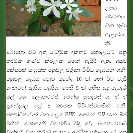
උසට
වර්ධනය
වන කුඩා
පැළෑටිය
කි.
බොහෝ විට අතු බෙදීමක් දක්නට නොලැබේ. පත්‍ර
තරමක් ගණව කිරුලක් මෙන් ඇසිරී ඇත. අසම
පක්ෂවත් සංයුක්ත පත්‍රවල පත්‍රිකා විවිධ හැඩයන් ගනී.
පත්‍රවල හැඩය අනුව ප්‍රභේද 10 ක් හෝ ඊට වැඩි
සංඛාවන් දැකිය හැකිය. පෙති 5 ක් සහිත සුදු පැහැති
මල් ඉතා අලංකාරවත් මෙන්ම සුවඳවත් ය. ඒ ඒ
ප්‍රභේදවල මල් ද තරමක විවිධත්වයකින් ගනී.
ස්ඵෝටිකාවක් වන ඵලය පිපිරී යෑමෙන් විසිරෙන බීජ
මඟින් ශාකයෙහි ව්‍යාප්තිය සිදු වේ. බිංකොහොඹ
වානිජව වගා කීරීමෙන් ඉහල ආර්ථික ප්‍රතිලාභ ලබ ගත