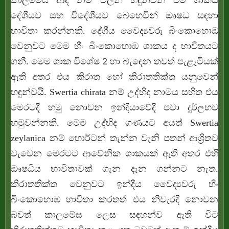
කාලමෙඝ ආදී නම් වලින් හඳුන්වන එම ශාකය
දේශීයව සහ විදේශීයව බෙහෙවින් ඖෂධ සඳහා
භාවිතා කරන්නකි. දේශීය වෛද්‍යවරු බිංකොහොඹ
වෙනුවට මෙම හීං බිංකොහොඹ ශාකය ද භාවිතයට
ගනී. මෙම ශාක විශේෂ 2 හා බැඳෙන තවත් පැළෑටියක්
ඇති අතර එය කිරාත හෝ කිරාතතික්ත යනුවෙන්
හඳුන්වයි. Swertia chirata නම් උද්භිද නාමය සහිත එය
මෙරටදී හමු නොවන ඉන්දියාවේදී පවා දුර්ලභව
හමුවන්නකි. මෙම උද්භිද ගණයට අයත් Swertia
zeylanica නම් හොර්ටන් තැන්න වැනි පතන් ආශ්‍රිතව
වැවෙන මෙරටට ආවේනික ශාකයක් ඇති අතර එහි
ඖෂධීය භාවිතාවක් ගැන දැන ගන්නට නැත.
කිරාතතික්ත වෙනුවට ඉන්දීය වෛද්‍යවරු හීං
බිංකොහොඹ භාවිතා කරතත් එය නිවැරදි නොවන
බවත් කාලමේඝ ලෙස සඳහන්ව ඇති විට