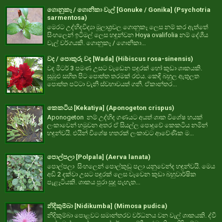
ගොනුකෑ / ගොනිකා වැල් [Gonuke / Gonika] (Psychotria
sarmentosa)
මෙරට උද්භිදවිද්‍යා මූලාශ්‍රවල ගොනුකෑ ලෙස නම් කර ඇත්තේ
සිංහලෙන් ඉටිමල් ලෙස හඳුන්වන Hoya ovalifolia නම් දේශීය
වැල් වර්ගයකි. ගොනුකෑ / ගොනිකා...
වද / පොකුරු වද [Wada] (Hibiscus rosa-sinensis)
වද මීටර් 3 පමණ උසට වැඩෙන පඳුරක් හෝ කුඩා ශාකයකි.
සුඹුළු සහිත පිට පොත්ත තරමක් රළුය. කෙඳි බහුල ඇතුලත
පොත්ත පට්ටා වැනි ස්වභාවයත් ගනී. ඒකාන්තර...
කෙකටිය [Kekatiya] (Aponogeton crispus)
Aponogeton නම් උද්භිද ගණයට අයත් ශාක විශේෂ හයක්
ලංකාවෙන් හමුවන අතර ඒ සියල්ල පොදුවේ කෙකටිය නමින්
හඳුන්වයි. එයින් විශේෂ හතරක් ලංකාවට ආවේණික ම...
පොල්පලා [Polpala] (Aerva lanata)
පොල්පලා සිංහලෙන් පොල්කුඩු පලා යනුවෙන්ද හඳුන්වයි. මෙය
අඩි 2 දක්වා උසට පඳුරක් ලෙස වැවෙන කුඩා බහුවාර්ෂික
පැළෑටියකි. ශාකය පුරා සුදු පැහැත...
නිදිකුම්බා [Nidikumba] (Mimosa pudica)
නිදිකුම්බා පොළවට සමාන්තරව වර්ධනය වන වැල් ශාකයකි. ද්වී