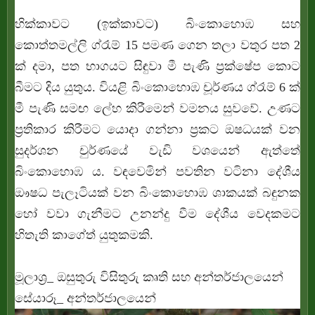
හික්කාවට (ඉක්කාවට) බිංකොහොඹ සහ
කොත්තමල්ලි ග්රෑම් 15 පමණ ගෙන තලා වතුර පත 2
ක් දමා, පත භාගයට සිඳුවා මී පැණි ප්‍රක්ෂේප කොට
බීමට දිය යුතුය. වියළි බිංකොහොඹ චූර්ණය ග්රෑම් 6 ක්
මී පැණි සමඟ ලේහ කිරීමෙන් වමනය සුවවේ. උණට
ප්‍රතිකාර කිරීමට යොදා ගන්නා ප්‍රකට ඔෂධයක් වන
සුදර්ශන චුර්ණයේ වැඩි වශයෙන් ඇත්තේ
බිංකොහොඹ ය. වඳවෙමින් පවතින වටිනා දේශීය
ඖෂධ පැලෑටියක් වන බිංකොහොඹ ශාකයක් බඳුනක
හෝ වවා ගැනීමට උනන්දු වීම දේශීය වෙදකමට
හිතැති කාගේත් යුතුකමකි.
මූලාශ්‍ර_ ඔසුතුරු විසිතුරු කෘති සහ අන්තර්ජාලයෙන්
සේයාරූ_ අන්තර්ජාලයෙන්