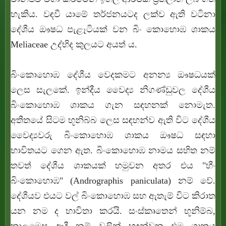
හැකිය. වඳවී යාමේ තර්ජනයටද ලක්ව ඇති වටිනා
දේශීය ඖෂධ පැළෑටියක් වන බිං කොහොඹ ශාකය
Meliaceae උද්භිද කුලයට අයත් ය.
බිංකොහොඹ දේශීය වෙදකමට අනන්‍ය ඖෂධයක්
ලෙස සැලකේ. ඉන්දීය වෛද්‍ය නිගණ්ඩුවල දේශීය
බිංකොහොඹ ශාකය ගැන සඳහනක් නොමැත.
අතීතයේ සිටම භූනිබ්බ ලෙස සඳහන්ව ඇති විට දේශීය
වෛද්‍යවරු බිංකොහොඹ ශාකය ඖෂධ සඳහා
භාවිතයට ගෙන ඇත. බිංකොහොඹ නාමය සහිත නම්
තවත් දේශීය ශාකයක් හමුවන අතර එය "හීං
බිංකොහොඹ" (
Andrographis paniculata)
නම් වේ.
දේශීයව එයට වල් බිංකොහොඹ සහ ඇතැම් විට කිරාත
යන නම ද භාවිතා කරයි. සංස්කෘතෙන් භූනිම්බ,