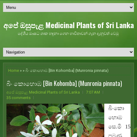
අපේ ඔසුපැළ Medicinal Plants of Sri Lanka
දේශීය ඖෂධ ශාක හඳුනා ගෙන භාවිතාවන් ගැන දැනුවත් වෙමු
Home
» » බිං කොහොඹ [Bin Kohomba] (Munronia pinnata)
බිං කොහොඹ [Bin Kohomba] (Munronia pinnata)
අපේ ඔසුපැළ Medicinal Plants of Sri Lanka
7:07 AM
35 comments
බිංකො
හොඹ
සෙ.මි 15
පමණ