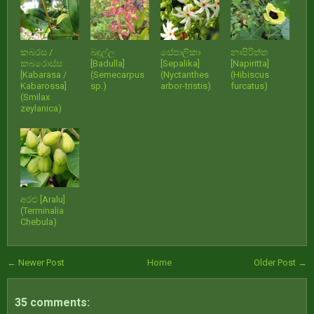
කබරස /
බදුල්ල
සේපාලිකා
නාපිරිත්ත
කබරොස්ස
[Badulla]
[Sepalika]
[Napiritta]
[Kabarasa /
(Semecarpus
(Nyctanthes
(Hibiscus
Kabarossa]
sp.)
arbor-tristis)
furcatus)
(Smilax
zeylanica)
අරළු [Aralu]
(Terminalia
Chebula‌)
← Newer Post
Home
Older Post →
35 comments: