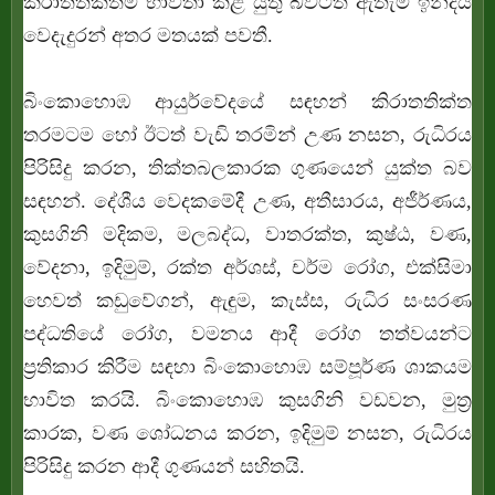
කිරාතතික්තම භාවිතා කළ යුතු බවටත් ඇතැම් ඉන්දීය
වෙදැදුරන් අතර මතයක් පවතී.
බිංකොහොඹ ආයුර්වේදයේ සඳහන් කිරාතතික්ත
තරමටම හෝ ඊටත් වැඩි තරමින් උණ නසන, රුධිරය
පිරිසිදු කරන, තික්තබලකාරක ගුණයෙන් යුක්ත බව
සඳහන්. දේශීය වෙදකමේදී උණ, අතීසාරය, අජීර්ණය,
කුසගිනි මදිකම, මලබද්ධ, වාතරක්ත, කුෂ්ඨ, වණ,
වේදනා, ඉදිමුම්, රක්ත අර්ශස්, චර්ම රෝග, එක්සිමා
හෙවත් කඩුවේගන්, ඇඳුම, කැස්ස, රුධිර සංසරණ
පද්ධතියේ රෝග, වමනය ආදී රෝග තත්වයන්ට
ප්‍රතිකාර කිරීම සඳහා බිංකොහොඹ සම්පූර්ණ ශාකයම
භාවිත කරයි. බිංකොහොඹ කුසගිනි වඩවන, මුත්‍ර
කාරක, වණ ශෝධනය කරන, ඉදිමුම් නසන, රුධිරය
පිරිසිදු කරන ආදී ගුණයන් සහිතයි.