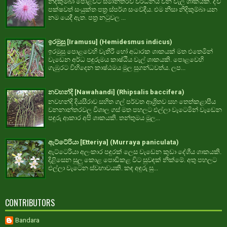
නිදිකුම්බා පොළවට සමාන්තරව වර්ධනය වන වැල් ශාකයකි. ද්වී
පක්ෂවත් සංයුක්ත පත්‍ර ස්පර්ශ සංවේදීය. එම නිසා නිදිකුම්බා යන
නම යෙදී ඇත. පත්‍ර නටුවල ...
ඉරමුසු [Iramusu] (Hemidesmus indicus)
ඉරමුසු පොළවෙහි වැතිරී හෝ අධාරක ශාකයක් මත එතෙමින්
වැඩෙන අර්ධ පඳුරුමය කාෂ්ඨීය වැල් ශාකයකි. පොළවෙහි
ගැඹුරට විහිදෙන කාෂ්ඨමය මුල සුගන්ධවත්ය. ලප...
නවහන්දි [Nawahandi] (Rhipsalis baccifera)
නවහන්දි දියසීරාව සහිත ගල් පර්වත ආශ්‍රිතව සහ තෙත්කළාපීය
වනනාන්තරවල විශාල ගස් මත පහලට එල්ලා වැටෙමින් වැඩෙන
පඳුරු ආකාර අපි ශාකයකි. තන්තුමය මූල...
ඇට්ටේරියා [Etteriya] (Murraya paniculata)
ඇට්ටෙරියා අලංකාර පඳුරක් ලෙස වැඩෙන කුඩා දේශීය ශාකයකි.
දිළිසෙන සුලු කොළ පොඩිකළ විට සුවඳක් නික්මේ. අතු පහලට
එල්ලා වැටෙන ස්වභාවයකි. කඳ අඳුරු සු...
CONTRIBUTORS
Bandara