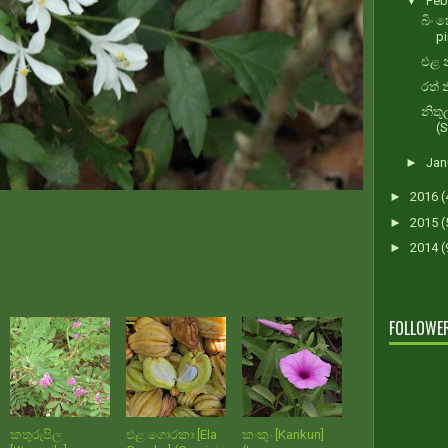
▼
Feb
බිං
p
එළ න
රත් 
නිතු
(S
►
Jan
►
2016
(
►
2015
(
►
2014
(
FOLLOWE
කතුරුපිල
එළ ගොරකා [Ela
කංකුං [Kankun]