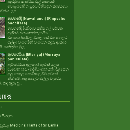
පඳුරුමය කාෂ්ඨීය වැල් ශාකයකි.
පොළවෙහි ගැඹුරට විහිදෙන කාෂ්ඨමය
ධවත්ය. ලප...
නවහන්දි [Nawahandi] (Rhipsalis
baccifera)
නවහන්දි දියසීරාව සහිත ගල් පර්වත
ආශ්‍රිතව සහ තෙත්කළාපීය
වනනාන්තරවල විශාල ගස් මත පහලට
එල්ලා වැටෙමින් වැඩෙන පඳුරු ආකාර
. තන්තුමය මූල...
ඇට්ටේරියා [Etteriya] (Murraya
paniculata)
ඇට්ටෙරියා අලංකාර පඳුරක් ලෙස
වැඩෙන කුඩා දේශීය ශාකයකි. දිළිසෙන
සුලු කොළ පොඩිකළ විට සුවඳක්
නික්මේ. අතු පහලට එල්ලා වැටෙන
 කඳ අඳුරු සු...
UTORS
ra
 පියදාස
ුපැළ Medicinal Plants of Sri Lanka