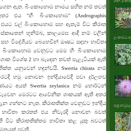
ගනී. ඒකාන
ගෙන ඇත. බිංකොහොඹ නාමය සහිත නම් තවත්
අතර එය "හීං බිංකොහොඹ" (
Andrographis
 එයට වල් බිංකොහොඹ සහ ඇතැම් විට කිරාත
ස්කෘතෙන් භූනිම්බ, කාලමෙඝ ආදී නම් වලින්
ලංකාවට ආ
 සහ විදේශීයව බෙහෙවින් ඖෂධ සඳහා භාවිතා
රු බිංකොහොඹ වෙනුවට මෙම හීං බිංකොහොඹ
ශාක විශේෂ 2 හා බැඳෙන තවත් පැළෑටියක් ඇති
්ත යනුවෙන් හඳුන්වයි. Swertia chirata නම්
රටදී හමු නොවන ඉන්දියාවේදී පවා දුර්ලභව
ණයට අයත් Swertia zeylanica නම් හොර්ටන්
තව වැවෙන මෙරටට ආවේනික ශාකයක් ඇති අතර
දැන ගන්නට නැත. කිරාතතික්ත වෙනුවට ඉන්දීය
පත්‍ර නටුවල
ඹ භාවිතා කරතත් එය නිවැරදි නොවන බවත්
විට කිරාතතික්තම භාවිතා කළ යුතු බවටත්
ර මතයක් පවතී.