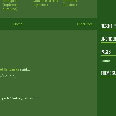
[Kturupila]
Goraka] (Garcinia
(Ipomoea
(Tephrosia
zeylanica)
aquatica)
purpurea)
Home
Older Post →
RECENT 
UNORDER
PAGES
Home
of Sri Lanka
said...
THEME S
් විමසන්න.
.gov.lk/Herbal_Garden.html