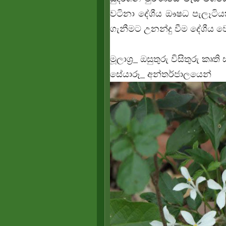
වටිනා දේශීය ඖෂධ පැලෑටි
ගැනීමට උනන්දු වීම දේශීය ව
මූලාශ්‍ර_ ඔසුතුරු විසිතුරු ක
සේයාරූ_ අන්තර්ජාලයෙන්