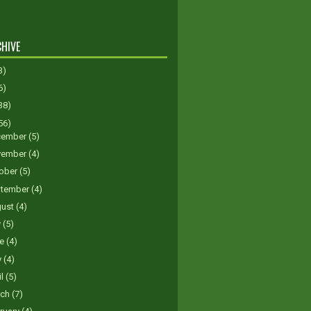
HIVE
3)
6)
38)
56)
cember
(5)
vember
(4)
ober
(5)
tember
(4)
gust
(4)
y
(5)
ne
(4)
y
(4)
il
(5)
rch
(7)