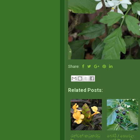
Share:
Related Posts:
රන්වන් කටුකරඬු
බෝමි / සෙවෙල