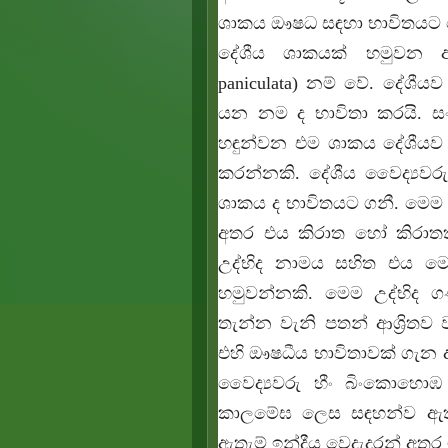
ශාකය ඖෂධ සඳහා භාවිතයට 
දේශීය ශාකයක් හමුවන 
paniculata)
නම් වේ. දේශීයව
යන නම ද භාවිතා කරයි. සං
හඳුන්වන එම ශාකය දේශීයව
කරන්නකි. දේශීය වෛද්‍යව
ශාකය ද භාවිතයට ගනී. මෙම 
අතර එය කිරාත හෝ කිරාතතික
උද්භිද නාමය සහිත එය මෙ
හමුවන්නකි. මෙම උද්භිද ග
තැන්න වැනි පතන් ආශ්‍රි
එහි ඖෂධීය භාවිතාවක් ගැන 
වෛද්‍යවරු හීං බිංකොහො
කාලමේඝ ලෙස සඳහන්ව ඇති 
ඇතැම් ඉන්දීය වෙදැදුරන් අත