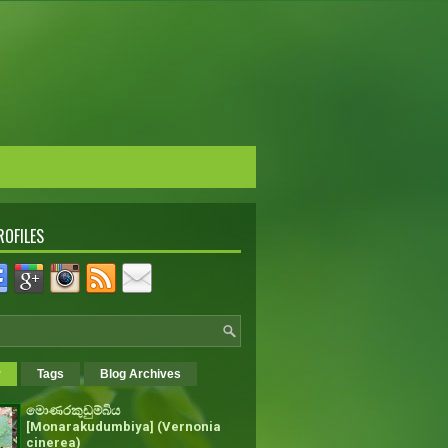
ROFILES
r
Tags
Blog Archives
මොණරකුඩුම්බිය
[Monarakudumbiya] (Vernonia
cinerea)