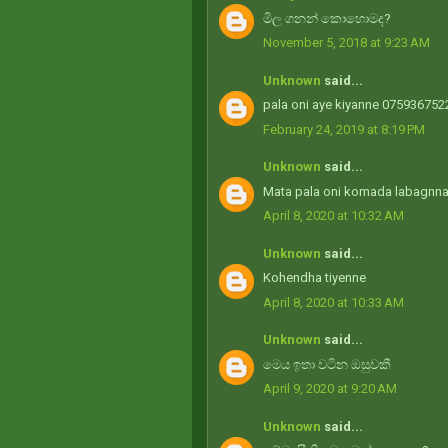
මිල ගනන් කොහොමද?
November 5, 2018 at 9:23 AM
Unknown
said...
pala oni aye kiyanne 075936752
February 24, 2019 at 8:19 PM
Unknown
said...
Mata pala oni komada labagnna
April 8, 2020 at 10:32 AM
Unknown
said...
Kohendha tiyenne
April 8, 2020 at 10:33 AM
Unknown
said...
මෙය ඉතා වටින ඔසුවකී
April 9, 2020 at 9:20 AM
Unknown
said...