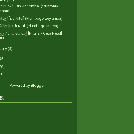
ruary
(4)
 කොහොඹ [Bin Kohomba] (Munronia
innata)
ිටුල් [Ela Nitul] (Plumbago zeylanica)
නිටුල් [Rath Ntul] (Plumbago indica)
ල්ල / ගැට නෙටුල් [Nitulla / Geta Netul]
tre...
uary
(5)
45)
56)
98)
Powered by
Blogger
.
RS