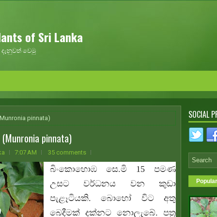
ants of Sri Lanka
දැනුවත් වෙමු
SOCIAL P
Munronia pinnata)
Munronia pinnata)
ka
7:07 AM
35 comments
බිංකොහොඹ සෙ.මි 15 පමණ
Popula
උසට වර්ධනය වන කුඩා
පැළෑටියකි. බොහෝ විට අතු
බෙදීමක් දක්නට නොලැබේ. පත්‍ර