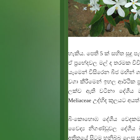
හැකිය. පෙති 5 ක් සහිත සුදු 
ඒ ප්‍රභේදවල මල් ද තරමක වි
යෑමෙන් විසිරෙන බීජ මඟින් ශ
වගා කීරීමෙන් ඉහල ආර්ථික ප
ලක්ව ඇති වටිනා දේශීය
Meliaceae උද්භිද කුලයට අයත
බිංකොහොඹ දේශීය වෙදකම
වෛද්‍ය නිගණ්ඩුවල දේශ
අතීතයේ සිටම භූනිබ්බ ලෙස 