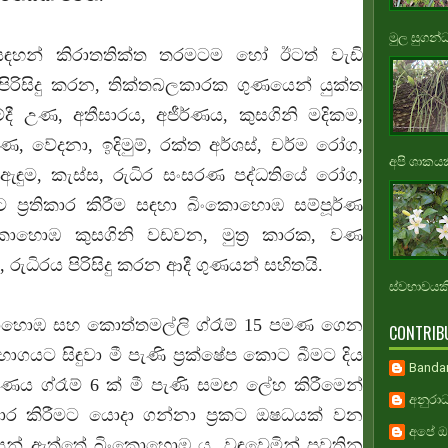
මුල සුගන්
ඳහන් කිරාතතික්ත තරමටම හෝ ඊටත් වැඩි
ිරිසිදු කරන, තික්තබලකාරක ගුණයෙන් යුක්ත
ී උණ, අතීසාරය, අජීර්ණය, කුසගිනි මදිකම,
ණ, වේදනා, ඉදිමුම්, රක්ත අර්ශස්, චර්ම රෝග,
අපි ශාකයකි
ඇඳුම, කැස්ස, රුධිර සංසරණ පද්ධතියේ රෝග,
්‍රතිකාර කිරීම සඳහා බිංකොහොඹ සම්පූර්ණ
කොහොඹ කුසගිනි වඩවන, මුත්‍ර කාරක, වණ
ුධිරය පිරිසිදු කරන ආදී ගුණයන් සහිතයි.
ස්වභාවයකි.
කොහොඹ සහ කොත්තමල්ලි ග්රෑම් 15 පමණ ගෙන
CONTRIB
ාගයට සිඳුවා මී පැණි ප්‍රක්ෂේප කොට බීමට දිය
Banda
්ණය ග්රෑම් 6 ක් මී පැණි සමඟ ලේහ කිරීමෙන්
අනුරාධ
ාර කිරීමට යොදා ගන්නා ප්‍රකට ඔෂධයක් වන
අපේ ඔස
යෙන් ඇත්තේ බිංකොහොඹ ය. වඳවෙමින් පවතින