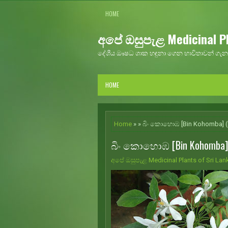
HOME
අපේ ඔසුපැළ Medicinal Pl
දේශීය ඖෂධ ශාක හඳුනා ගෙන භාවිතාවන් ගැන 
HOME
Home
» » බිං කොහොඹ [Bin Kohomba] (
බිං කොහොඹ [Bin Kohomba] (
අපේ ඔසුපැළ Medicinal Plants of Sri Lan