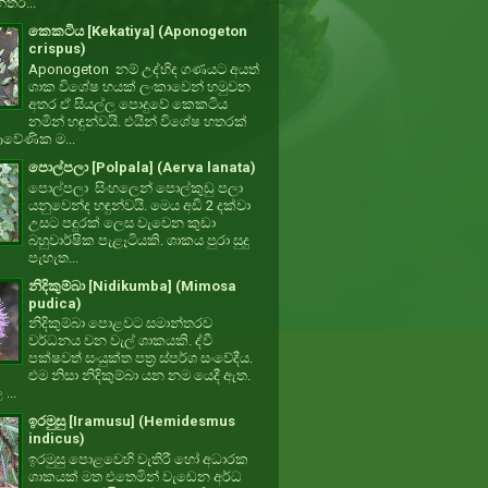
්තර...
කෙකටිය [Kekatiya] (Aponogeton
crispus)
Aponogeton නම් උද්භිද ගණයට අයත්
ශාක විශේෂ හයක් ලංකාවෙන් හමුවන
අතර ඒ සියල්ල පොදුවේ කෙකටිය
නමින් හඳුන්වයි. එයින් විශේෂ හතරක්
වේණික ම...
පොල්පලා [Polpala] (Aerva lanata)
පොල්පලා සිංහලෙන් පොල්කුඩු පලා
යනුවෙන්ද හඳුන්වයි. මෙය අඩි 2 දක්වා
උසට පඳුරක් ලෙස වැවෙන කුඩා
බහුවාර්ෂික පැළෑටියකි. ශාකය පුරා සුදු
පැහැත...
නිදිකුම්බා [Nidikumba] (Mimosa
pudica)
නිදිකුම්බා පොළවට සමාන්තරව
වර්ධනය වන වැල් ශාකයකි. ද්වී
පක්ෂවත් සංයුක්ත පත්‍ර ස්පර්ශ සංවේදීය.
එම නිසා නිදිකුම්බා යන නම යෙදී ඇත.
 ...
ඉරමුසු [Iramusu] (Hemidesmus
indicus)
ඉරමුසු පොළවෙහි වැතිරී හෝ අධාරක
ශාකයක් මත එතෙමින් වැඩෙන අර්ධ