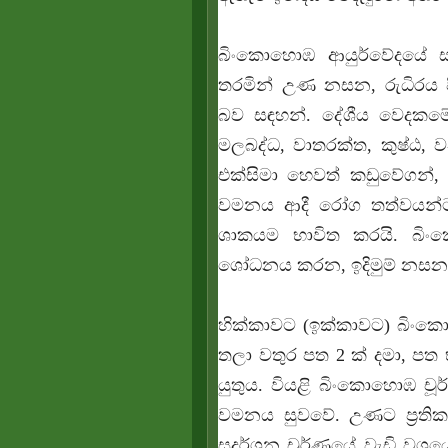
බිංකොහොඹ ආයුර්වේදයේ ස
තරමින් උණ නසන, රුධිරය ප
බව සඳහන්. දේශීය වෙදකමේද
මලබද්ධ, වාතරක්ත, කුෂ්ඨ, ව
එක්සිමා හෙවත් කඩුවේගන්, 
වමනය ආදී රෝග තත්වයන්ට ප
ශාකයම භාවිත කරයි. බිං
ශෝධනය කරන, ඉදිමුම් නසන, ර
හික්කාවට (ඉක්කාවට) බිං
තලා වතුර පත 2 ක් දමා, පත භ
යුතුය. වියළි බිංකොහොඹ චූර
වමනය සුවවේ. උණට ප්‍රතික
සුදර්ශන චුර්ණයේ වැඩි වශ