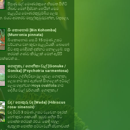
පිපුණු මල් මොණරකුගෙ හිසමත පිහිටි
ශිඛාව මෙන් දිස්වන හෙයින් මෙම
පැළෑටිය මොණරකුඩුම්බිය ලෙස
ත. එයට අමතරව මඟුල්කුඹුරුවන්න, වතුපලා,
බිං කොහොඹ [Bin Kohomba]
(Munronia pinnata)
බිංකොහොඹ සෙ.මි 15 පමණ උසට
වර්ධනය වන කුඩා පැළෑටියකි. බොහෝ
විට අතු බෙදීමක් දක්නට නොලැබේ. පත්‍ර
තරමක් ගණව කිරුලක් මෙන් ඇසිරී
ක්ෂවත් ස...
ගොනුකෑ / ගොනිකා වැල් [Gonuke /
Gonika] (Psychotria sarmentosa)
මෙරට උද්භිදවිද්‍යා මූලාශ්‍රවල ගොනුකෑ
ලෙස නම් කර ඇත්තේ සිංහලෙන් ඉටිමල්
ලෙස හඳුන්වන Hoya ovalifolia නම්
දේශීය වැල් වර්ගයකි. ගොනුකෑ /
වද / පොකුරු වද [Wada] (Hibiscus
rosa-sinensis)
වද මීටර් 3 පමණ උසට වැඩෙන පඳුරක්
හෝ කුඩා ශාකයකි. සුඹුළු සහිත පිට
පොත්ත තරමක් රළුය. කෙඳි බහුල
ඇතුලත පොත්ත පට්ටා වැනි ස්වභාවයත්