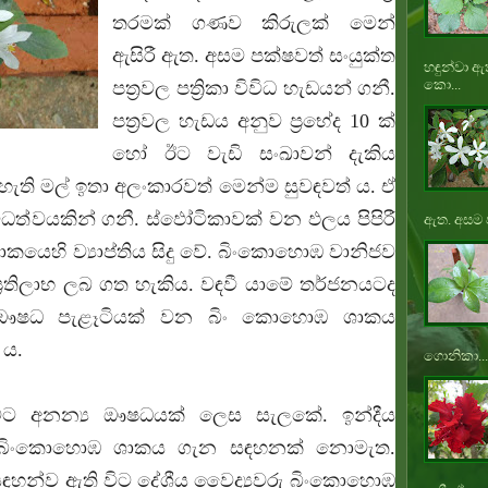
තරමක් ගණව කිරුලක් මෙන්
ඇසිරී ඇත. අසම පක්ෂවත් සංයුක්ත
හඳුන්වා ඇ
කො...
පත්‍රවල පත්‍රිකා විවිධ හැඩයන් ගනී.
පත්‍රවල හැඩය අනුව ප්‍රභේද 10 ක්
හෝ ඊට වැඩි සංඛාවන් දැකිය
පැහැති මල් ඉතා අලංකාරවත් මෙන්ම සුවඳවත් ය. ඒ
විධත්වයකින් ගනී. ස්ඵෝටිකාවක් වන ඵලය පිපිරී
ඇත. අසම ප
ාකයෙහි ව්‍යාප්තිය සිදු වේ. බිංකොහොඹ වානිජව
්‍රතිලාභ ලබ ගත හැකිය. වඳවී යාමේ තර්ජනයටද
 ඖෂධ පැළෑටියක් වන බිං කොහොඹ ශාකය
් ය.
ගොනිකා...
ට අනන්‍ය ඖෂධයක් ලෙස සැලකේ. ඉන්දීය
ීය බිංකොහොඹ ශාකය ගැන සඳහනක් නොමැත.
සඳහන්ව ඇති විට දේශීය වෛද්‍යවරු බිංකොහොඹ