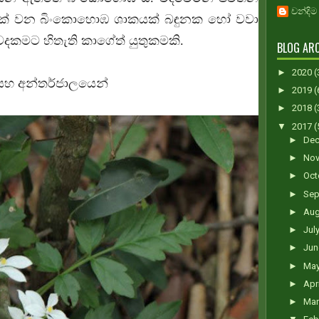
චන්දිම
යක් වන බිංකොහොඹ ශාකයක් බඳුනක හෝ වවා
ෙදකමට හිතැති කාගේත් යුතුකමකි.
BLOG ARC
►
2020
(
ෘති සහ අන්තර්ජාලයෙන්
►
2019
(
►
2018
(
▼
2017
(
►
De
►
No
►
Oct
►
Sep
►
Au
►
Jul
►
Ju
►
Ma
►
Apr
►
Ma