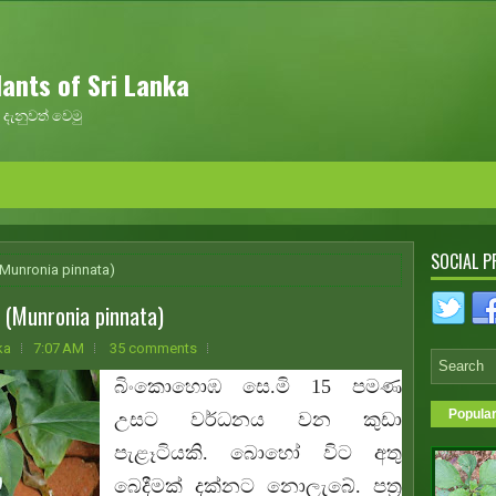
ants of Sri Lanka
දැනුවත් වෙමු
SOCIAL P
Munronia pinnata)
Munronia pinnata)
ka
7:07 AM
35 comments
බිංකොහොඹ සෙ.මි 15 පමණ
Popula
උසට වර්ධනය වන කුඩා
පැළෑටියකි. බොහෝ විට අතු
බෙදීමක් දක්නට නොලැබේ. පත්‍ර