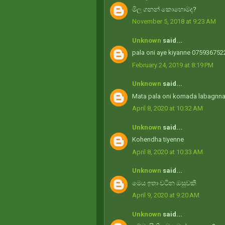
මිල ගනන් කොහොමද?
November 5, 2018 at 9:23 AM
Unknown
said...
pala oni aye kiyanne 075936752
February 24, 2019 at 8:19 PM
Unknown
said...
Mata pala oni komada labagnna
April 8, 2020 at 10:32 AM
Unknown
said...
Kohendha tiyenne
April 8, 2020 at 10:33 AM
Unknown
said...
මෙය ඉතා වටින ඔසුවකී
April 9, 2020 at 9:20 AM
Unknown
said...