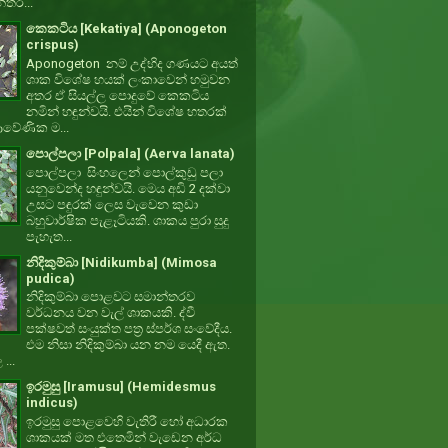
්තර...
කෙකටිය [Kekatiya] (Aponogeton
crispus)
Aponogeton නම් උද්භිද ගණයට අයත්
ශාක විශේෂ හයක් ලංකාවෙන් හමුවන
අතර ඒ සියල්ල පොදුවේ කෙකටිය
නමින් හඳුන්වයි. එයින් විශේෂ හතරක්
වේණික ම...
පොල්පලා [Polpala] (Aerva lanata)
පොල්පලා සිංහලෙන් පොල්කුඩු පලා
යනුවෙන්ද හඳුන්වයි. මෙය අඩි 2 දක්වා
උසට පඳුරක් ලෙස වැවෙන කුඩා
බහුවාර්ෂික පැළෑටියකි. ශාකය පුරා සුදු
පැහැත...
නිදිකුම්බා [Nidikumba] (Mimosa
pudica)
නිදිකුම්බා පොළවට සමාන්තරව
වර්ධනය වන වැල් ශාකයකි. ද්වී
පක්ෂවත් සංයුක්ත පත්‍ර ස්පර්ශ සංවේදීය.
එම නිසා නිදිකුම්බා යන නම යෙදී ඇත.
 ...
ඉරමුසු [Iramusu] (Hemidesmus
indicus)
ඉරමුසු පොළවෙහි වැතිරී හෝ අධාරක
ශාකයක් මත එතෙමින් වැඩෙන අර්ධ