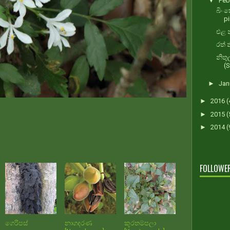
▼
Feb
බිං
p
එළ න
රත් 
නිතු
(S
►
Jan
►
2016
(
►
2015
(
►
2014
(
FOLLOWE
ගෙරිපස්
නාගදරණ
කූරතම්පලා