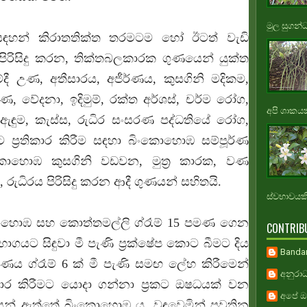
මුල සුගන්
ඳහන් කිරාතතික්ත තරමටම හෝ ඊටත් වැඩි
ිරිසිදු කරන, තික්තබලකාරක ගුණයෙන් යුක්ත
ී උණ, අතීසාරය, අජීර්ණය, කුසගිනි මදිකම,
ණ, වේදනා, ඉදිමුම්, රක්ත අර්ශස්, චර්ම රෝග,
අපි ශාකයකි
ඇඳුම, කැස්ස, රුධිර සංසරණ පද්ධතියේ රෝග,
්‍රතිකාර කිරීම සඳහා බිංකොහොඹ සම්පූර්ණ
කොහොඹ කුසගිනි වඩවන, මුත්‍ර කාරක, වණ
ුධිරය පිරිසිදු කරන ආදී ගුණයන් සහිතයි.
ස්වභාවයකි.
කොහොඹ සහ කොත්තමල්ලි ග්රෑම් 15 පමණ ගෙන
CONTRIB
ාගයට සිඳුවා මී පැණි ප්‍රක්ෂේප කොට බීමට දිය
Banda
්ණය ග්රෑම් 6 ක් මී පැණි සමඟ ලේහ කිරීමෙන්
අනුරාධ
ාර කිරීමට යොදා ගන්නා ප්‍රකට ඔෂධයක් වන
අපේ ඔස
යෙන් ඇත්තේ බිංකොහොඹ ය. වඳවෙමින් පවතින