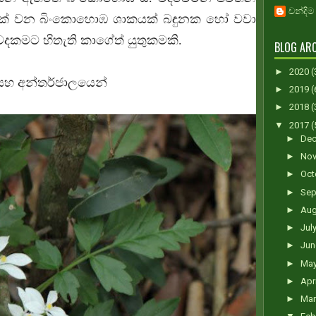
චන්දිම
යක් වන බිංකොහොඹ ශාකයක් බඳුනක හෝ වවා
ෙදකමට හිතැති කාගේත් යුතුකමකි.
BLOG ARC
►
2020
(
ෘති සහ අන්තර්ජාලයෙන්
►
2019
(
►
2018
(
▼
2017
(
►
De
►
No
►
Oct
►
Sep
►
Au
►
Jul
►
Ju
►
Ma
►
Apr
►
Ma