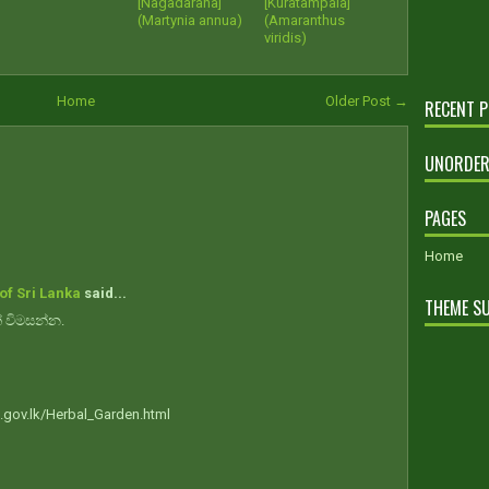
[Nagadarana]
[Kuratampala]
(Martynia annua)
(Amaranthus
viridis)
Home
Older Post →
RECENT 
UNORDER
PAGES
Home
of Sri Lanka
said...
THEME S
් විමසන්න.
.gov.lk/Herbal_Garden.html