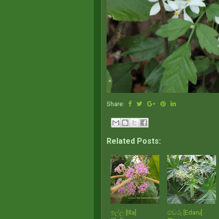
Share:
Related Posts:
ඉල්ල [Illa]
එඬරු [Edaru]