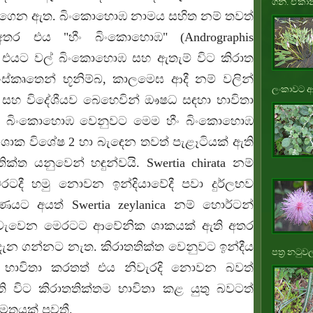
ගනී. ඒකාන
ගෙන ඇත. බිංකොහොඹ නාමය සහිත නම් තවත්
අතර එය "හීං බිංකොහොඹ" (
Andrographis
 එයට වල් බිංකොහොඹ සහ ඇතැම් විට කිරාත
ස්කෘතෙන් භූනිම්බ, කාලමෙඝ ආදී නම් වලින්
ලංකාවට ආ
 සහ විදේශීයව බෙහෙවින් ඖෂධ සඳහා භාවිතා
රු බිංකොහොඹ වෙනුවට මෙම හීං බිංකොහොඹ
ශාක විශේෂ 2 හා බැඳෙන තවත් පැළෑටියක් ඇති
්ත යනුවෙන් හඳුන්වයි. Swertia chirata නම්
රටදී හමු නොවන ඉන්දියාවේදී පවා දුර්ලභව
ණයට අයත් Swertia zeylanica නම් හොර්ටන්
තව වැවෙන මෙරටට ආවේනික ශාකයක් ඇති අතර
දැන ගන්නට නැත. කිරාතතික්ත වෙනුවට ඉන්දීය
පත්‍ර නටුවල
ඹ භාවිතා කරතත් එය නිවැරදි නොවන බවත්
විට කිරාතතික්තම භාවිතා කළ යුතු බවටත්
ර මතයක් පවතී.