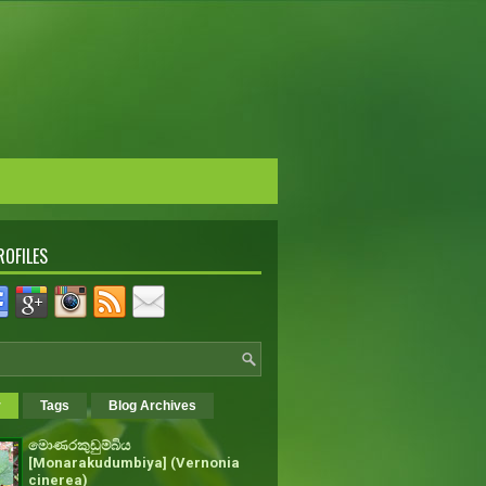
ROFILES
r
Tags
Blog Archives
මොණරකුඩුම්බිය
[Monarakudumbiya] (Vernonia
cinerea)