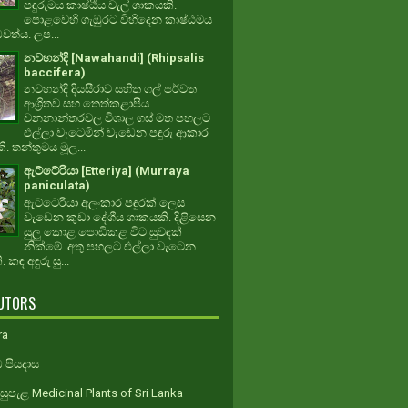
පඳුරුමය කාෂ්ඨීය වැල් ශාකයකි.
පොළවෙහි ගැඹුරට විහිදෙන කාෂ්ඨමය
ධවත්ය. ලප...
නවහන්දි [Nawahandi] (Rhipsalis
baccifera)
නවහන්දි දියසීරාව සහිත ගල් පර්වත
ආශ්‍රිතව සහ තෙත්කළාපීය
වනනාන්තරවල විශාල ගස් මත පහලට
එල්ලා වැටෙමින් වැඩෙන පඳුරු ආකාර
. තන්තුමය මූල...
ඇට්ටේරියා [Etteriya] (Murraya
paniculata)
ඇට්ටෙරියා අලංකාර පඳුරක් ලෙස
වැඩෙන කුඩා දේශීය ශාකයකි. දිළිසෙන
සුලු කොළ පොඩිකළ විට සුවඳක්
නික්මේ. අතු පහලට එල්ලා වැටෙන
 කඳ අඳුරු සු...
UTORS
ra
 පියදාස
ුපැළ Medicinal Plants of Sri Lanka