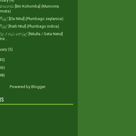
ruary
(4)
 කොහොඹ [Bin Kohomba] (Munronia
innata)
ිටුල් [Ela Nitul] (Plumbago zeylanica)
නිටුල් [Rath Ntul] (Plumbago indica)
ල්ල / ගැට නෙටුල් [Nitulla / Geta Netul]
tre...
uary
(5)
45)
56)
98)
Powered by
Blogger
.
RS