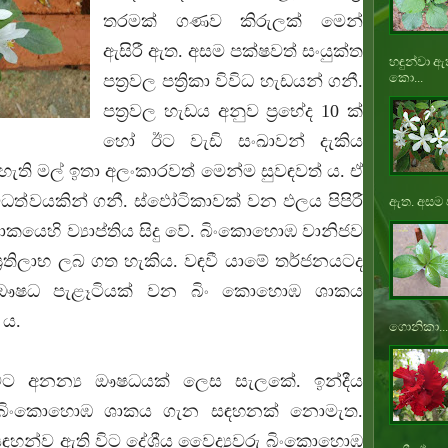
තරමක් ගණව කිරුලක් මෙන්
ඇසිරී ඇත. අසම පක්ෂවත් සංයුක්ත
හඳුන්වා ඇ
කො...
පත්‍රවල පත්‍රිකා විවිධ හැඩයන් ගනී.
පත්‍රවල හැඩය අනුව ප්‍රභේද 10 ක්
හෝ ඊට වැඩි සංඛාවන් දැකිය
පැහැති මල් ඉතා අලංකාරවත් මෙන්ම සුවඳවත් ය. ඒ
විධත්වයකින් ගනී. ස්ඵෝටිකාවක් වන ඵලය පිපිරී
ඇත. අසම ප
ාකයෙහි ව්‍යාප්තිය සිදු වේ. බිංකොහොඹ වානිජව
්‍රතිලාභ ලබ ගත හැකිය. වඳවී යාමේ තර්ජනයටද
 ඖෂධ පැළෑටියක් වන බිං කොහොඹ ශාකය
් ය.
ගොනිකා...
ට අනන්‍ය ඖෂධයක් ලෙස සැලකේ. ඉන්දීය
ීය බිංකොහොඹ ශාකය ගැන සඳහනක් නොමැත.
සඳහන්ව ඇති විට දේශීය වෛද්‍යවරු බිංකොහොඹ