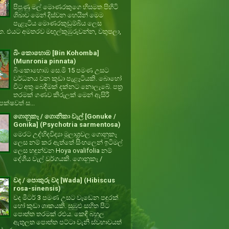
පිපුණු මල් මොණරකුගෙ හිසමත පිහිටි
ශිඛාව මෙන් දිස්වන හෙයින් මෙම
පැළෑටිය මොණරකුඩුම්බිය ලෙස
ත. එයට අමතරව මඟුල්කුඹුරුවන්න, වතුපලා,
බිං කොහොඹ [Bin Kohomba]
(Munronia pinnata)
බිංකොහොඹ සෙ.මි 15 පමණ උසට
වර්ධනය වන කුඩා පැළෑටියකි. බොහෝ
විට අතු බෙදීමක් දක්නට නොලැබේ. පත්‍ර
තරමක් ගණව කිරුලක් මෙන් ඇසිරී
ක්ෂවත් ස...
ගොනුකෑ / ගොනිකා වැල් [Gonuke /
Gonika] (Psychotria sarmentosa)
මෙරට උද්භිදවිද්‍යා මූලාශ්‍රවල ගොනුකෑ
ලෙස නම් කර ඇත්තේ සිංහලෙන් ඉටිමල්
ලෙස හඳුන්වන Hoya ovalifolia නම්
දේශීය වැල් වර්ගයකි. ගොනුකෑ /
වද / පොකුරු වද [Wada] (Hibiscus
rosa-sinensis)
වද මීටර් 3 පමණ උසට වැඩෙන පඳුරක්
හෝ කුඩා ශාකයකි. සුඹුළු සහිත පිට
පොත්ත තරමක් රළුය. කෙඳි බහුල
ඇතුලත පොත්ත පට්ටා වැනි ස්වභාවයත්