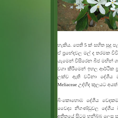
හැකිය. පෙති 5 ක් සහිත සුදු 
ඒ ප්‍රභේදවල මල් ද තරමක වි
යෑමෙන් විසිරෙන බීජ මඟින් ශ
වගා කීරීමෙන් ඉහල ආර්ථික ප
ලක්ව ඇති වටිනා දේශීය
Meliaceae උද්භිද කුලයට අයත
බිංකොහොඹ දේශීය වෙදකම
වෛද්‍ය නිගණ්ඩුවල දේශ
අතීතයේ සිටම භූනිබ්බ ලෙස 