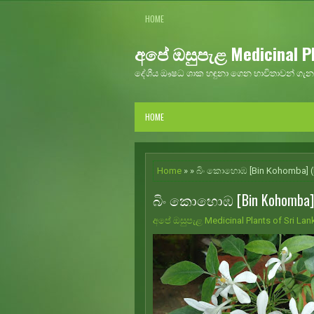
HOME
අපේ ඔසුපැළ Medicinal Pl
දේශීය ඖෂධ ශාක හඳුනා ගෙන භාවිතාවන් ගැන 
HOME
Home
» » බිං කොහොඹ [Bin Kohomba] (
බිං කොහොඹ [Bin Kohomba] (
අපේ ඔසුපැළ Medicinal Plants of Sri Lan