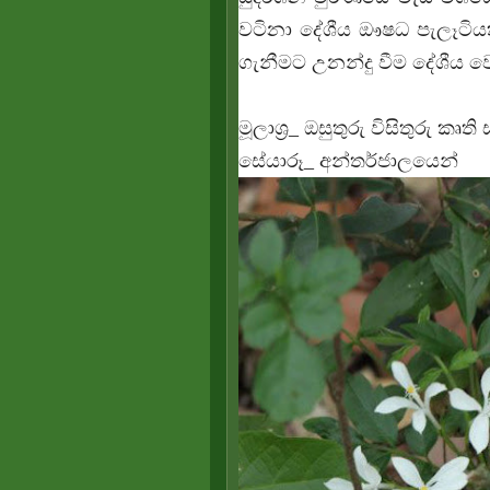
වටිනා දේශීය ඖෂධ පැලෑටි
ගැනීමට උනන්දු වීම දේශීය ව
මූලාශ්‍ර_ ඔසුතුරු විසිතුරු ක
සේයාරූ_ අන්තර්ජාලයෙන්