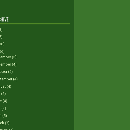
HIVE
3)
6)
38)
56)
cember
(5)
vember
(4)
ober
(5)
tember
(4)
gust
(4)
y
(5)
ne
(4)
y
(4)
il
(5)
rch
(7)