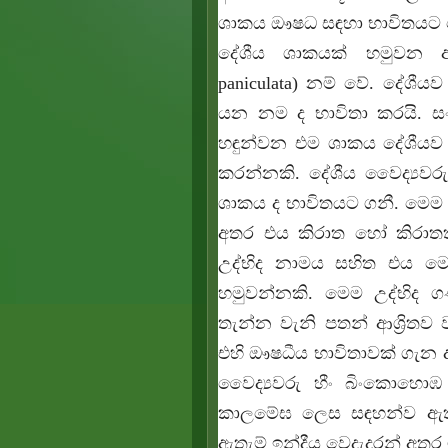
ශාකය ඖෂධ සඳහා භාවිතයට 
දේශීය ශාකයක් හමුවන 
paniculata)
නම් වේ. දේශීයව
යන නම ද භාවිතා කරයි. සං
හඳුන්වන එම ශාකය දේශීයව
කරන්නකි. දේශීය වෛද්‍යව
ශාකය ද භාවිතයට ගනී. මෙම 
අතර එය කිරාත හෝ කිරාතතික
උද්භිද නාමය සහිත එය මෙ
හමුවන්නකි. මෙම උද්භිද ග
තැන්න වැනි පතන් ආශ්‍රි
එහි ඖෂධීය භාවිතාවක් ගැන 
වෛද්‍යවරු හීං බිංකොහො
කාලමේඝ ලෙස සඳහන්ව ඇති 
ඇතැම් ඉන්දීය වෙදැදුරන් අත