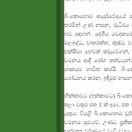
බිංකොහොඹ ආයුර්වේදයේ ස
තරමින් උණ නසන, රුධිරය ප
බව සඳහන්. දේශීය වෙදකමේද
මලබද්ධ, වාතරක්ත, කුෂ්ඨ, ව
එක්සිමා හෙවත් කඩුවේගන්, 
වමනය ආදී රෝග තත්වයන්ට ප
ශාකයම භාවිත කරයි. බිං
ශෝධනය කරන, ඉදිමුම් නසන, ර
හික්කාවට (ඉක්කාවට) බිං
තලා වතුර පත 2 ක් දමා, පත භ
යුතුය. වියළි බිංකොහොඹ චූර
වමනය සුවවේ. උණට ප්‍රතික
සුදර්ශන චුර්ණයේ වැඩි වශ