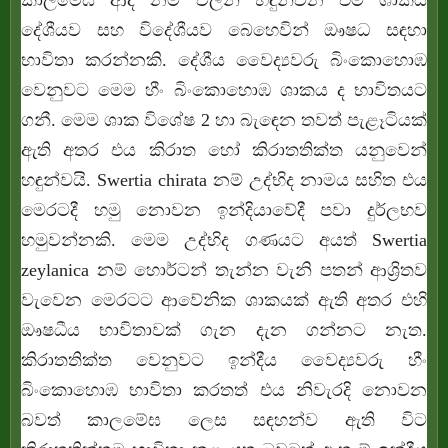
කාලමෙඝ ආදී නම් වලින් හඳුන්වන එම ශාකය
දේශීයව සහ විදේශීයව බෙහෙවින් ඖෂධ සඳහා
භාවිතා කරන්නකි. දේශීය වෛද්‍යවරු බිංකොහොඹ
වෙනුවට මෙම හීං බිංකොහොඹ ශාකය ද භාවිතයට
ගනී. මෙම ශාක විශේෂ 2 හා බැඳෙන තවත් පැළෑටියක්
ඇති අතර එය කිරාත හෝ කිරාතතික්ත යනුවෙන්
හඳුන්වයි. Swertia chirata නම් උද්භිද නාමය සහිත එය
මෙරටදී හමු නොවන ඉන්දියාවේදී පවා දුර්ලභව
හමුවන්නකි. මෙම උද්භිද ගණයට අයත් Swertia
zeylanica නම් හොර්ටන් තැන්න වැනි පතන් ආශ්‍රිතව
වැවෙන මෙරටට ආවේනික ශාකයක් ඇති අතර එහි
ඖෂධීය භාවිතාවක් ගැන දැන ගන්නට නැත.
කිරාතතික්ත වෙනුවට ඉන්දීය වෛද්‍යවරු හීං
බිංකොහොඹ භාවිතා කරතත් එය නිවැරදි නොවන
බවත් කාලමේඝ ලෙස සඳහන්ව ඇති විට