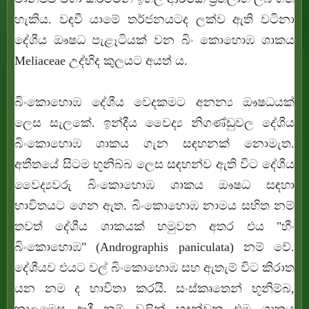
හැකිය. වඳවී යාමේ තර්ජනයටද ලක්ව ඇති වටිනා
දේශීය ඖෂධ පැළෑටියක් වන බිං කොහොඹ ශාකය
Meliaceae උද්භිද කුලයට අයත් ය.
බිංකොහොඹ දේශීය වෙදකමට අනන්‍ය ඖෂධයක්
ලෙස සැලකේ. ඉන්දීය වෛද්‍ය නිගණ්ඩුවල දේශීය
බිංකොහොඹ ශාකය ගැන සඳහනක් නොමැත.
අතීතයේ සිටම භූනිබ්බ ලෙස සඳහන්ව ඇති විට දේශීය
වෛද්‍යවරු බිංකොහොඹ ශාකය ඖෂධ සඳහා
භාවිතයට ගෙන ඇත. බිංකොහොඹ නාමය සහිත නම්
තවත් දේශීය ශාකයක් හමුවන අතර එය "හීං
බිංකොහොඹ" (
Andrographis paniculata)
නම් වේ.
දේශීයව එයට වල් බිංකොහොඹ සහ ඇතැම් විට කිරාත
යන නම ද භාවිතා කරයි. සංස්කෘතෙන් භූනිම්බ,