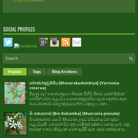
Post a Comment
SOCIAL PROFILES
Popular
Tags
Blog Archives
මොණරකුඩුම්බිය [Monarakudumbiya] (Vernonia
cinerea)
පිපුණු මල් මොණරකුගෙ හිසමත පිහිටි ශිඛාව මෙන් දිස්වන
හෙයින් මෙම පැළෑටිය මොණරකුඩුම්බිය ලෙස හඳුන්වා ඇත.
එයට අමතරව මඟුල්කුඹුරුවන්න, වතුපලා, කො...
බිං කොහොඹ [Bin Kohomba] (Munronia pinnata)
බිංකොහොඹ සෙ.මි 15 පමණ උසට වර්ධනය වන කුඩා
පැළෑටියකි. බොහෝ විට අතු බෙදීමක් දක්නට නොලැබේ. පත්‍ර
තරමක් ගණව කිරුලක් මෙන් ඇසිරී ඇත. අසම පක්ෂවත් ස...