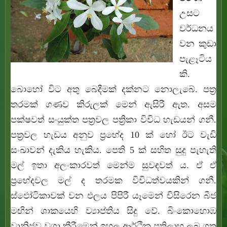
උසට
වර්ධනය
වන කුඩා
පැළෑටිය
කි.
බොහෝ විට අතු බෙදීමක් දක්නට නොලැබේ. පත්‍ර
තරමක් ගණව කිරුලක් මෙන් ඇසිරී ඇත. අසම
පක්ෂවත් සංයුක්ත පත්‍රවල පත්‍රිකා විවිධ හැඩයන් ගනී.
පත්‍රවල හැඩය අනුව ප්‍රභේද 10 ක් හෝ ඊට වැඩි
සංඛාවන් දැකිය හැකිය. පෙති 5 ක් සහිත සුදු පැහැති
මල් ඉතා අලංකාරවත් මෙන්ම සුවඳවත් ය. ඒ ඒ
ප්‍රභේදවල මල් ද තරමක විවිධත්වයකින් ගනී.
ස්ඵෝටිකාවක් වන ඵලය පිපිරී යෑමෙන් විසිරෙන බීජ
මඟින් ශාකයෙහි ව්‍යාප්තිය සිදු වේ. බිංකොහොඹ
වානිජව වගා කීරීමෙන් ඉහල ආර්ථික ප්‍රතිලාභ ලබ ගත