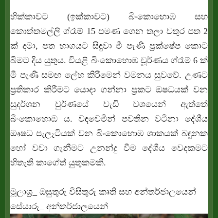
හික්කාවට (ඉක්කාවට) බිංකොහොඹ සහ
කොත්තමල්ලි ග්රෑම් 15 පමණ ගෙන තලා වතුර පත 2
ක් දමා, පත භාගයට සිඳුවා මී පැණි ප්‍රක්ෂේප කොට
බීමට දිය යුතුය. වියළි බිංකොහොඹ චූර්ණය ග්රෑම් 6 ක්
මී පැණි සමඟ ලේහ කිරීමෙන් වමනය සුවවේ. උණට
ප්‍රතිකාර කිරීමට යොදා ගන්නා ප්‍රකට ඔෂධයක් වන
සුදර්ශන චුර්ණයේ වැඩි වශයෙන් ඇත්තේ
බිංකොහොඹ ය. වඳවෙමින් පවතින වටිනා දේශීය
ඖෂධ පැලෑටියක් වන බිංකොහොඹ ශාකයක් බඳුනක
හෝ වවා ගැනීමට උනන්දු වීම දේශීය වෙදකමට
හිතැති කාගේත් යුතුකමකි.
මූලාශ්‍ර_ ඔසුතුරු විසිතුරු කෘති සහ අන්තර්ජාලයෙන්
සේයාරූ_ අන්තර්ජාලයෙන්