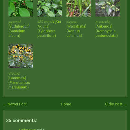
සුදුහඳුන්
කිරි අඟුණ [Kiri
වදකහ
අංකෙන්ද
[Suduhadun]
Aguna]
[Wadakaha]
[Ankenda]
(Santalum
(Tylophora
(Acorus
(Acronychia
album)
pauciflora)
calamus)
pedunculata)
ගම්මාළු
[Gammalu]
(Pterocarpus
marsupium)
← Newer Post
Home
Older Post →
35 comments: