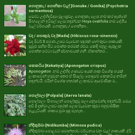
ගොනුකෑ / ගොනිකා වැල් [Gonuke / Gonika] (Psychotria
sarmentosa)
මෙරට උද්භිදවිද්‍යා මූලාශ්‍රවල ගොනුකෑ ලෙස නම් කර ඇත්තේ
සිංහලෙන් ඉටිමල් ලෙස හඳුන්වන Hoya ovalifolia නම් දේශීය
වැල් වර්ගයකි. ගොනුකෑ / ගොනිකා...
වද / පොකුරු වද [Wada] (Hibiscus rosa-sinensis)
වද මීටර් 3 පමණ උසට වැඩෙන පඳුරක් හෝ කුඩා ශාකයකි.
සුඹුළු සහිත පිට පොත්ත තරමක් රළුය. කෙඳි බහුල ඇතුලත
පොත්ත පට්ටා වැනි ස්වභාවයත් ගනී. ඒකාන්තර...
කෙකටිය [Kekatiya] (Aponogeton crispus)
Aponogeton නම් උද්භිද ගණයට අයත් ශාක විශේෂ හයක්
ලංකාවෙන් හමුවන අතර ඒ සියල්ල පොදුවේ කෙකටිය නමින්
හඳුන්වයි. එයින් විශේෂ හතරක් ලංකාවට ආවේණික ම...
පොල්පලා [Polpala] (Aerva lanata)
පොල්පලා සිංහලෙන් පොල්කුඩු පලා යනුවෙන්ද හඳුන්වයි. මෙය
අඩි 2 දක්වා උසට පඳුරක් ලෙස වැවෙන කුඩා බහුවාර්ෂික
පැළෑටියකි. ශාකය පුරා සුදු පැහැත...
නිදිකුම්බා [Nidikumba] (Mimosa pudica)
නිදිකුම්බා පොළවට සමාන්තරව වර්ධනය වන වැල් ශාකයකි. ද්වී