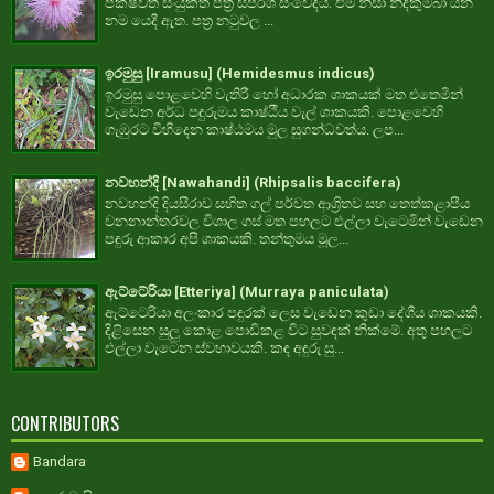
පක්ෂවත් සංයුක්ත පත්‍ර ස්පර්ශ සංවේදීය. එම නිසා නිදිකුම්බා යන
නම යෙදී ඇත. පත්‍ර නටුවල ...
ඉරමුසු [Iramusu] (Hemidesmus indicus)
ඉරමුසු පොළවෙහි වැතිරී හෝ අධාරක ශාකයක් මත එතෙමින්
වැඩෙන අර්ධ පඳුරුමය කාෂ්ඨීය වැල් ශාකයකි. පොළවෙහි
ගැඹුරට විහිදෙන කාෂ්ඨමය මුල සුගන්ධවත්ය. ලප...
නවහන්දි [Nawahandi] (Rhipsalis baccifera)
නවහන්දි දියසීරාව සහිත ගල් පර්වත ආශ්‍රිතව සහ තෙත්කළාපීය
වනනාන්තරවල විශාල ගස් මත පහලට එල්ලා වැටෙමින් වැඩෙන
පඳුරු ආකාර අපි ශාකයකි. තන්තුමය මූල...
ඇට්ටේරියා [Etteriya] (Murraya paniculata)
ඇට්ටෙරියා අලංකාර පඳුරක් ලෙස වැඩෙන කුඩා දේශීය ශාකයකි.
දිළිසෙන සුලු කොළ පොඩිකළ විට සුවඳක් නික්මේ. අතු පහලට
එල්ලා වැටෙන ස්වභාවයකි. කඳ අඳුරු සු...
CONTRIBUTORS
Bandara