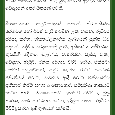
කිරාතතික්තම භාවිතා කළ යුතු බවටත් ඇතැම් ඉන්දීය
වෙදැදුරන් අතර මතයක් පවතී.
බිංකොහොඹ ආයුර්වේදයේ සඳහන් කිරාතතික්ත
තරමටම හෝ ඊටත් වැඩි තරමින් උණ නසන, රුධිරය
පිරිසිදු කරන, තික්තබලකාරක ගුණයෙන් යුක්ත බව
සඳහන්. දේශීය වෙදකමේදී උණ, අතීසාරය, අජීර්ණය,
කුසගිනි මදිකම, මලබද්ධ, වාතරක්ත, කුෂ්ඨ, වණ,
වේදනා, ඉදිමුම්, රක්ත අර්ශස්, චර්ම රෝග, එක්සිමා
හෙවත් කඩුවේගන්, ඇඳුම, කැස්ස, රුධිර සංසරණ
පද්ධතියේ රෝග, වමනය ආදී රෝග තත්වයන්ට
ප්‍රතිකාර කිරීම සඳහා බිංකොහොඹ සම්පූර්ණ ශාකයම
භාවිත කරයි. බිංකොහොඹ කුසගිනි වඩවන, මුත්‍ර
කාරක, වණ ශෝධනය කරන, ඉදිමුම් නසන, රුධිරය
පිරිසිදු කරන ආදී ගුණයන් සහිතයි.