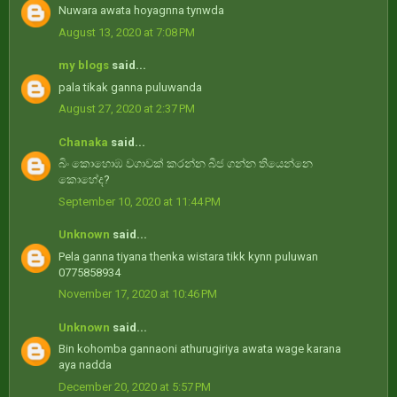
Nuwara awata hoyagnna tynwda
August 13, 2020 at 7:08 PM
my blogs
said...
pala tikak ganna puluwanda
August 27, 2020 at 2:37 PM
Chanaka
said...
බිං කොහොඹ වගාවක් කරන්න බීජ ගන්න තියෙන්නෙ
කොහේද?
September 10, 2020 at 11:44 PM
Unknown
said...
Pela ganna tiyana thenka wistara tikk kynn puluwan
0775858934
November 17, 2020 at 10:46 PM
Unknown
said...
Bin kohomba gannaoni athurugiriya awata wage karana
aya nadda
December 20, 2020 at 5:57 PM