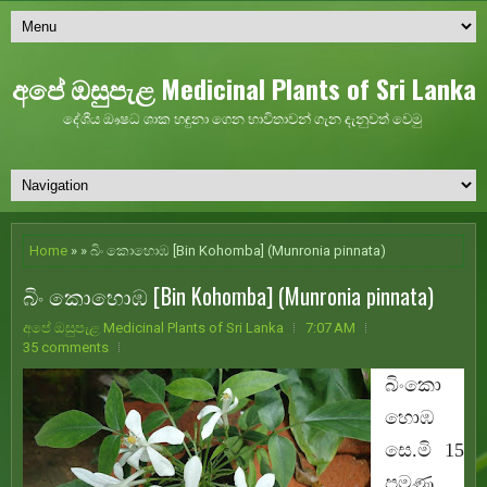
අපේ ඔසුපැළ Medicinal Plants of Sri Lanka
දේශීය ඖෂධ ශාක හඳුනා ගෙන භාවිතාවන් ගැන දැනුවත් වෙමු
Home
» » බිං කොහොඹ [Bin Kohomba] (Munronia pinnata)
බිං කොහොඹ [Bin Kohomba] (Munronia pinnata)
අපේ ඔසුපැළ Medicinal Plants of Sri Lanka
7:07 AM
35 comments
බිංකො
හොඹ
සෙ.මි 15
පමණ