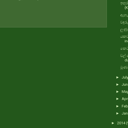
ඉඟුරු
(K
ඇහැළ
වඳුර
ලුණු
යකව
in
කෙටල
වල් 
du
මූණම
►
Jul
►
Ju
►
Ma
►
Apr
►
Feb
►
Jan
►
2014
(