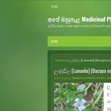
HOME
අපේ ඔසුපැළ Medicinal Pl
දේශීය ඖෂධ ශාක හඳුනා ගෙන භාවිතාවන් ගැන 
HOME
Home
» » ලුණුවිල [Lunuvila] (Bacopa m
ලුණුවිල [Lunuvila] (Bacopa m
අපේ ඔසුපැළ Medicinal Plants of Sri Lan
ල
ද
ප
ප