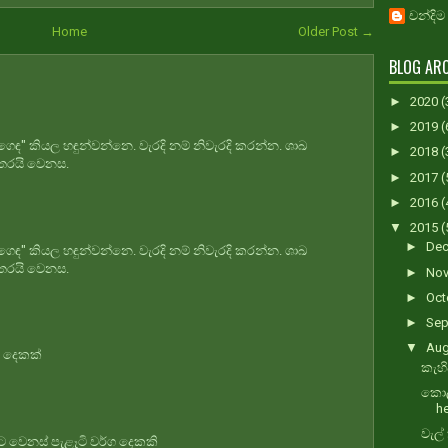
චන්දිම
Home
Older Post →
BLOG ARC
►
2020
(
►
2019
(
"ගෙඳ" කියල හඳුන්වන්නෙ. වැරදි නම් නිවැරදි කරන්න. ශාඛ
►
2018
(
ිතරයි වෙනස.
►
2017
(
►
2016
(
▼
2015
(
►
De
"ගෙඳ" කියල හඳුන්වන්නෙ. වැරදි නම් නිවැරදි කරන්න. ශාඛ
ිතරයි වෙනස.
►
No
►
Oct
►
Sep
▼
Au
ග දෙකක්
කැහි
කොල
h
වැල්
 වෙනස් පැළෑටි වර්ග දෙකකි