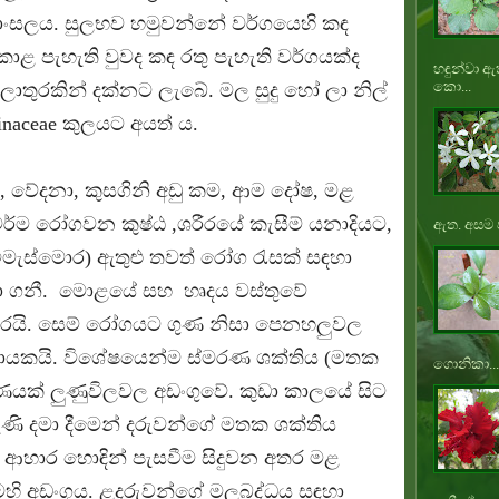
ාංසලය. සුලභව හමුවන්නේ වර්ගයෙහි කඳ
ොළ පැහැති වුවද කඳ රතු පැහැති වර්ගයක්ද
හඳුන්වා ඇ
කො...
ලාතුරකින් දක්නට ලැබේ. මල සුදු හෝ ලා නිල්
inaceae කුලයට අයත් ය.
්, වේදනා, කුසගිනි අඩු කම, ආම දෝෂ, මළ
ර්ම රෝගවන කුෂ්ඨ ,ශරීරයේ කැසීම් යනාදියට,
ඇත. අසම ප
ීමැස්මොර) ඇතුළු තවත් රෝග රැසක් සඳහා
යොදා ගනී. මොළයේ සහ හෘදය වස්‌තුවේ
 කරයි. සෙම් රෝගයට ගුණ නිසා පෙනහලුවල
ායකයි. විශේෂයෙන්ම ස්‌මරණ ශක්‌තිය (මතක
ගොනිකා...
ගුණයක්‌ ලුණුවිලවල අඩංගුවේ. කුඩා කාලයේ සිට
පැණි දමා දීමෙන් දරුවන්ගේ මතක ශක්‌තිය
 ආහාර හොඳින් පැසවීම සිදුවන අතර මළ
හි අඩංගුය. ළදරුවන්ගේ මලබද්ධය සඳහා