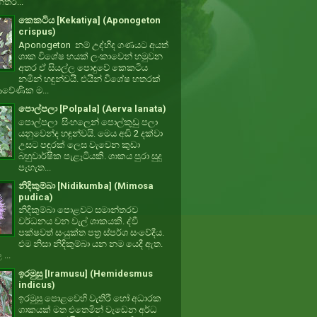
්තර...
කෙකටිය [Kekatiya] (Aponogeton
crispus)
Aponogeton නම් උද්භිද ගණයට අයත්
ශාක විශේෂ හයක් ලංකාවෙන් හමුවන
අතර ඒ සියල්ල පොදුවේ කෙකටිය
නමින් හඳුන්වයි. එයින් විශේෂ හතරක්
වේණික ම...
පොල්පලා [Polpala] (Aerva lanata)
පොල්පලා සිංහලෙන් පොල්කුඩු පලා
යනුවෙන්ද හඳුන්වයි. මෙය අඩි 2 දක්වා
උසට පඳුරක් ලෙස වැවෙන කුඩා
බහුවාර්ෂික පැළෑටියකි. ශාකය පුරා සුදු
පැහැත...
නිදිකුම්බා [Nidikumba] (Mimosa
pudica)
නිදිකුම්බා පොළවට සමාන්තරව
වර්ධනය වන වැල් ශාකයකි. ද්වී
පක්ෂවත් සංයුක්ත පත්‍ර ස්පර්ශ සංවේදීය.
එම නිසා නිදිකුම්බා යන නම යෙදී ඇත.
 ...
ඉරමුසු [Iramusu] (Hemidesmus
indicus)
ඉරමුසු පොළවෙහි වැතිරී හෝ අධාරක
ශාකයක් මත එතෙමින් වැඩෙන අර්ධ