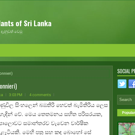
ants of Sri Lanka
දැනුවත් වෙමු
SOCIAL P
onnieri)
onnieri)
ka
3:03 PM
4 comments
ුණුවිල සිංහලෙන් බඹතිරි හෙවත් බැමිතිරිය ලෙස
Popula
 හැඳින් වේ. මෙය තෙතමනය සහිත පරිසරයක,
ොලොවට සමාන්තරව වැවෙන වාර්ෂික
ැළෑටියකි. මෙහි පත්‍ර සහ කඳ බොහෝ සේ