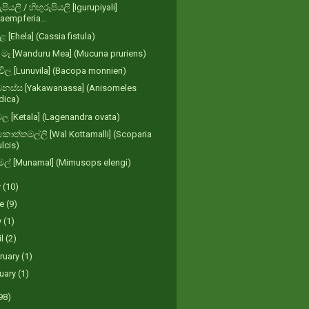
පියලි / හිඟුරුපියලි [Igurupiyali]
aempferia...
 [Ehela] (Cassia fistula)
ු මෑ [Wanduru Mea] (Mucuna pruriens)
විල [Lunuvila] (Bacopa monnieri)
නස්ස [Yakawanassa] (Anisomeles
dica)
 [Ketala] (Lagenandra ovata)
කොත්තමල්ලි [Wal Kottamalli] (Scoparia
lcis)
ල් [Munamal] (Mimusops elengi)
y
(10)
ne
(9)
y
(1)
il
(2)
ruary
(1)
uary
(1)
98)