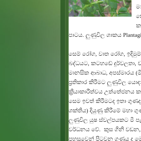
ම
ක
ක
පාටය. ලුණුවිල ශාකය Plantag
සෙම් රෝග, වාත රෝග, ඉදිමුම
බද්ධයට, කටහඩේ දුර්වලතා, ච
මානසික ආබාධ, අපස්මාරය (ම
ප්‍රතිකාර කිරීමට ලුණුවිල 
ක්‍රියාකාරීත්වය උත්තේජනය
සෙම ඉවත් කිරීමටද ඉතා ගුණද
ශක්‌තිය) දියුණු කිරීමේ මහා 
ලුණුවිල යුෂ ස්‌වල්පයකට මී 
වර්ධනය වේ. කුස ගිනි වඩන,
පහසුවෙන් පිටවන ගුණය ද මෙ