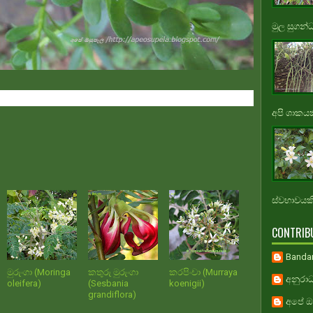
මුල සුගන්
අපි ශාකයකි
ස්වභාවයකි.
CONTRIB
Banda
මුරුංගා (Moringa
කතුරු මුරුංගා
කරපිංචා (Murraya
අනුරාධ
oleifera)
(Sesbania
koenigii)
grandiflora)
අපේ ඔස