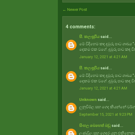
← Newer Post
4 comments:
සී. කලංසූරිය
said...
මේ විදිහෙම කඳ දුඹුරු පාට ශාඛය 
දෙකම එක වගේ. දුඹුරු පාට කඳ ව
January 12, 2021 at 4:21 AM
සී. කලංසූරිය
said...
මේ විදිහෙම කඳ දුඹුරු පාට ශාඛය 
දෙකම එක වගේ. දුඹුරු පාට කඳ ව
January 12, 2021 at 4:21 AM
Unknown
said...
ලුනුවිම්ල සහ ගෙද කියන්නේ වර්
September 15, 2021 at 9:23 PM
සිංහල බෙහෙත් බඩු
said...
ලුණුවිල සහ ගෙදර යනු එකිනෙකට