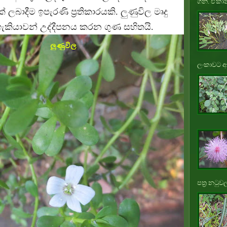
ගනී. ඒකාන
 ලබාදීම ඉපැරණි ප්‍රතිකාරයකි. ලුණුවිල මෘදු
ක හැකියාවන් උද්දීපනය කරන ගුණ සහිතයි.
ලංකාවට ආ
පත්‍ර නටුවල