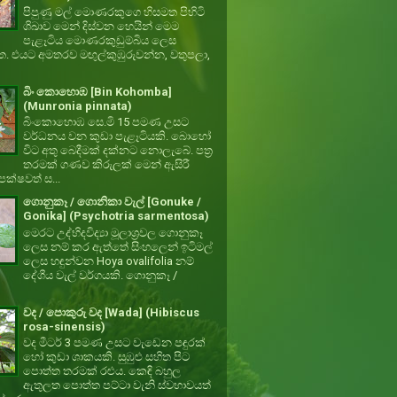
පිපුණු මල් මොණරකුගෙ හිසමත පිහිටි
ශිඛාව මෙන් දිස්වන හෙයින් මෙම
පැළෑටිය මොණරකුඩුම්බිය ලෙස
ත. එයට අමතරව මඟුල්කුඹුරුවන්න, වතුපලා,
බිං කොහොඹ [Bin Kohomba]
(Munronia pinnata)
බිංකොහොඹ සෙ.මි 15 පමණ උසට
වර්ධනය වන කුඩා පැළෑටියකි. බොහෝ
විට අතු බෙදීමක් දක්නට නොලැබේ. පත්‍ර
තරමක් ගණව කිරුලක් මෙන් ඇසිරී
ක්ෂවත් ස...
ගොනුකෑ / ගොනිකා වැල් [Gonuke /
Gonika] (Psychotria sarmentosa)
මෙරට උද්භිදවිද්‍යා මූලාශ්‍රවල ගොනුකෑ
ලෙස නම් කර ඇත්තේ සිංහලෙන් ඉටිමල්
ලෙස හඳුන්වන Hoya ovalifolia නම්
දේශීය වැල් වර්ගයකි. ගොනුකෑ /
වද / පොකුරු වද [Wada] (Hibiscus
rosa-sinensis)
වද මීටර් 3 පමණ උසට වැඩෙන පඳුරක්
හෝ කුඩා ශාකයකි. සුඹුළු සහිත පිට
පොත්ත තරමක් රළුය. කෙඳි බහුල
ඇතුලත පොත්ත පට්ටා වැනි ස්වභාවයත්