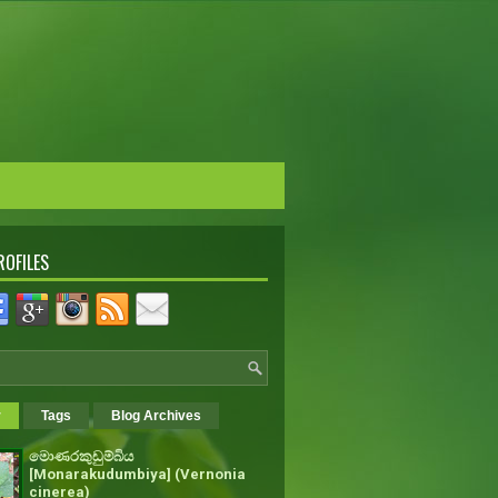
ROFILES
r
Tags
Blog Archives
මොණරකුඩුම්බිය
[Monarakudumbiya] (Vernonia
cinerea)