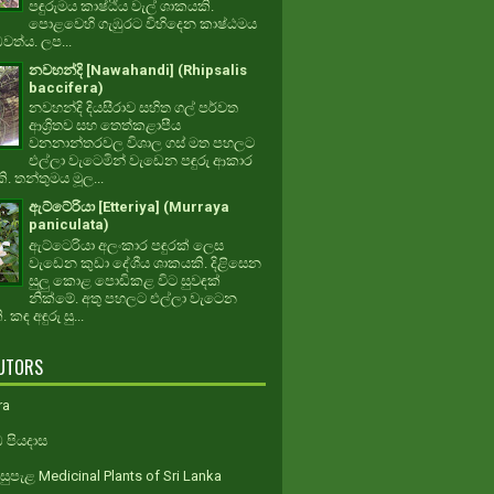
පඳුරුමය කාෂ්ඨීය වැල් ශාකයකි.
පොළවෙහි ගැඹුරට විහිදෙන කාෂ්ඨමය
ධවත්ය. ලප...
නවහන්දි [Nawahandi] (Rhipsalis
baccifera)
නවහන්දි දියසීරාව සහිත ගල් පර්වත
ආශ්‍රිතව සහ තෙත්කළාපීය
වනනාන්තරවල විශාල ගස් මත පහලට
එල්ලා වැටෙමින් වැඩෙන පඳුරු ආකාර
. තන්තුමය මූල...
ඇට්ටේරියා [Etteriya] (Murraya
paniculata)
ඇට්ටෙරියා අලංකාර පඳුරක් ලෙස
වැඩෙන කුඩා දේශීය ශාකයකි. දිළිසෙන
සුලු කොළ පොඩිකළ විට සුවඳක්
නික්මේ. අතු පහලට එල්ලා වැටෙන
 කඳ අඳුරු සු...
UTORS
ra
 පියදාස
ුපැළ Medicinal Plants of Sri Lanka