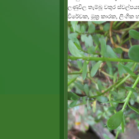
ලණුවිල තැම්බූ වතුර ස්වල්පයක්
විරේචක, මුත්‍ර කාරක, ලිංගි