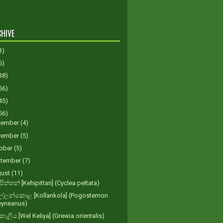
HIVE
3)
6)
38)
56)
45)
56)
cember
(4)
vember
(5)
ober
(5)
tember
(7)
gust
(11)
පිත්තන් [Kehipittan] (Cyclea peltata)
්ලන්කොළ [Kollankola] (Pogostemon
eyneanus)
 කෑලිය [Wel Keliya] (Grewia orientalis)