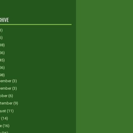
HIVE
3)
6)
38)
56)
45)
56)
98)
cember
(3)
vember
(3)
ober
(6)
tember
(9)
gust
(11)
y
(14)
ne
(16)