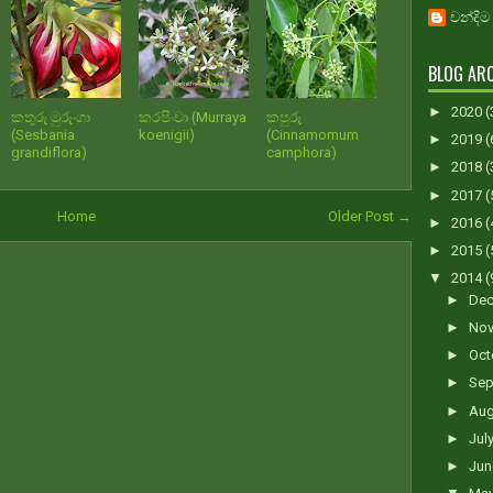
චන්දිම
BLOG ARC
►
2020
(
කතුරු මුරුංගා
කරපිංචා (Murraya
කපුරු
(Sesbania
koenigii)
(Cinnamomum
►
2019
(
grandiflora)
camphora)
►
2018
(
►
2017
(
Home
Older Post →
►
2016
(
►
2015
(
▼
2014
(
►
De
►
No
►
Oct
►
Sep
►
Au
►
Jul
►
Ju