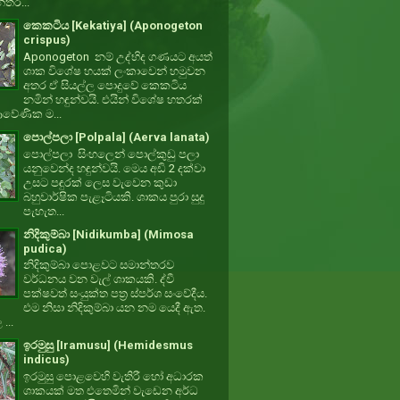
්තර...
කෙකටිය [Kekatiya] (Aponogeton
crispus)
Aponogeton නම් උද්භිද ගණයට අයත්
ශාක විශේෂ හයක් ලංකාවෙන් හමුවන
අතර ඒ සියල්ල පොදුවේ කෙකටිය
නමින් හඳුන්වයි. එයින් විශේෂ හතරක්
වේණික ම...
පොල්පලා [Polpala] (Aerva lanata)
පොල්පලා සිංහලෙන් පොල්කුඩු පලා
යනුවෙන්ද හඳුන්වයි. මෙය අඩි 2 දක්වා
උසට පඳුරක් ලෙස වැවෙන කුඩා
බහුවාර්ෂික පැළෑටියකි. ශාකය පුරා සුදු
පැහැත...
නිදිකුම්බා [Nidikumba] (Mimosa
pudica)
නිදිකුම්බා පොළවට සමාන්තරව
වර්ධනය වන වැල් ශාකයකි. ද්වී
පක්ෂවත් සංයුක්ත පත්‍ර ස්පර්ශ සංවේදීය.
එම නිසා නිදිකුම්බා යන නම යෙදී ඇත.
 ...
ඉරමුසු [Iramusu] (Hemidesmus
indicus)
ඉරමුසු පොළවෙහි වැතිරී හෝ අධාරක
ශාකයක් මත එතෙමින් වැඩෙන අර්ධ