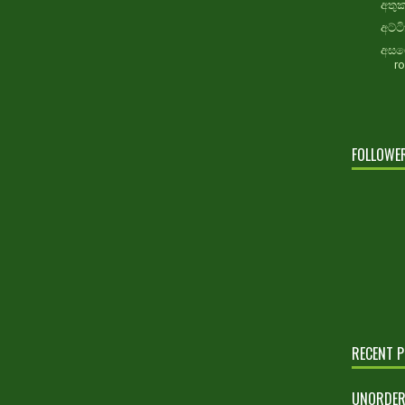
අතුක
අට්ට
අසම
r
FOLLOWE
RECENT 
UNORDER