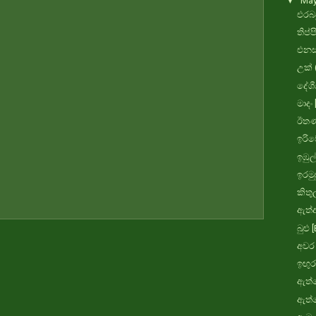
▼
Ma
එරබද
තිප්ප
එනසා
උක් 
දේශීය
මාදං
ඊතණ
ඉරිව
ඉඹුල
ඉරමු
කිතු
ඇත්අ
බුළු 
අවර 
ඉඟුරු
ඇත්හ
ඇත්ද