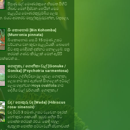
පිපුණු මල් මොණරකුගෙ හිසමත පිහිටි
ශිඛාව මෙන් දිස්වන හෙයින් මෙම
පැළෑටිය මොණරකුඩුම්බිය ලෙස
ත. එයට අමතරව මඟුල්කුඹුරුවන්න, වතුපලා,
බිං කොහොඹ [Bin Kohomba]
(Munronia pinnata)
බිංකොහොඹ සෙ.මි 15 පමණ උසට
වර්ධනය වන කුඩා පැළෑටියකි. බොහෝ
විට අතු බෙදීමක් දක්නට නොලැබේ. පත්‍ර
තරමක් ගණව කිරුලක් මෙන් ඇසිරී
ක්ෂවත් ස...
ගොනුකෑ / ගොනිකා වැල් [Gonuke /
Gonika] (Psychotria sarmentosa)
මෙරට උද්භිදවිද්‍යා මූලාශ්‍රවල ගොනුකෑ
ලෙස නම් කර ඇත්තේ සිංහලෙන් ඉටිමල්
ලෙස හඳුන්වන Hoya ovalifolia නම්
දේශීය වැල් වර්ගයකි. ගොනුකෑ /
වද / පොකුරු වද [Wada] (Hibiscus
rosa-sinensis)
වද මීටර් 3 පමණ උසට වැඩෙන පඳුරක්
හෝ කුඩා ශාකයකි. සුඹුළු සහිත පිට
පොත්ත තරමක් රළුය. කෙඳි බහුල
ඇතුලත පොත්ත පට්ටා වැනි ස්වභාවයත්