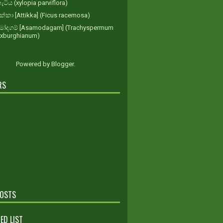
ැටිය (xylopia parviflora)
ික්කා [Attikka] (Ficus racemosa)
ෝදගම් [Asamodagam] (Trachyspermum
oxburghianum)
Powered by
Blogger
.
RS
POSTS
ED LIST