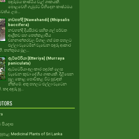
පඳුරුමය කාෂ්ඨීය වැල් ශාකයකි.
පොළවෙහි ගැඹුරට විහිදෙන කාෂ්ඨමය
ධවත්ය. ලප...
නවහන්දි [Nawahandi] (Rhipsalis
baccifera)
නවහන්දි දියසීරාව සහිත ගල් පර්වත
ආශ්‍රිතව සහ තෙත්කළාපීය
වනනාන්තරවල විශාල ගස් මත පහලට
එල්ලා වැටෙමින් වැඩෙන පඳුරු ආකාර
. තන්තුමය මූල...
ඇට්ටේරියා [Etteriya] (Murraya
paniculata)
ඇට්ටෙරියා අලංකාර පඳුරක් ලෙස
වැඩෙන කුඩා දේශීය ශාකයකි. දිළිසෙන
සුලු කොළ පොඩිකළ විට සුවඳක්
නික්මේ. අතු පහලට එල්ලා වැටෙන
 කඳ අඳුරු සු...
UTORS
ra
 පියදාස
ුපැළ Medicinal Plants of Sri Lanka