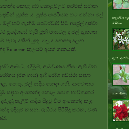
ංකෙන්ද කොළ අඹ කොළවලට තරමක් සමාන
ුවඳකින් යුක්ත ය. පුෂ්ප මංජරියක හට ගන්නා මල්
හඳුන්වා ඇ
කො...
 මල් හට ගැනීම පෙබරවාරි සිට අප්‍රේල් දක්වා
ර ප්‍රදේශයේ මැයි ජූනි මාසවල ද මල් දැකගත
්‍රීම් පැහැයකින් යුතු ඵලය නෙපෙැලෙන
්ද Rutaceae කුලයට අයත් ශාකයකි.
ඇත. අසම ප
 අස්ථි ආබාධ, ඉදිමුම්, ආමවාතය නිසා ඇති වන
 රත රෝගය (රත ගාය) ආදී රෝග අවස්ථා සඳහා
 කොළ, පොතු, මුල් ආදිය යොදා ගනී. ආමවාතය
ුමුම් සඳහා අංකෙන්ද කොළ පොතු භාවිතාකර
ගොනිකා...
රුණු තැලීම් ආදිය සිදුවූ විට අංකෙන්ද කැඳ
්ද ඉදිමුම් නසන, රුධිරය පිරිසිදු කරන, වණ
යි.