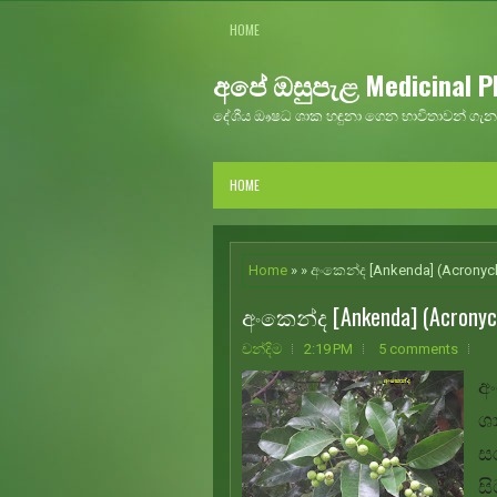
HOME
අපේ ඔසුපැළ Medicinal Pl
දේශීය ඖෂධ ශාක හඳුනා ගෙන භාවිතාවන් ගැන 
HOME
Home
» » අංකෙන්ද [Ankenda] (Acronyc
අංකෙන්ද [Ankenda] (Acronych
චන්දිම
2:19 PM
5 comments
අං
ශ
සර
ස