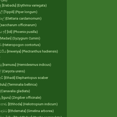
y
(36)
ු [Erabadu] (Erythrina variegata)
ිලි [Tippili] (Piper longum)
ල් (Elettaria cardamomum)
(saccharum officinarum)
 ඉඳි [Idi] (Phoenix pusilla)
 [Madan] (Syzygium Cumini)
 (Heteropogon contortus)
ේරිය [Iriweriya] (Plectranthus hadiensis)
්
සු [Iramusu] (Hemidesmus indicus)
ල් (Caryota urens)
ඩි [Ethadi] Elephantopus scaber
[Bulu] (Terminalia bellirica)
(Canavalia gladiata)
 [Iguru] (Zingiber officinale)
ොඬ [Ethhoda] (Heliotropium indicum)
ෙමට [Ethdemata] (Gmelina arborea)