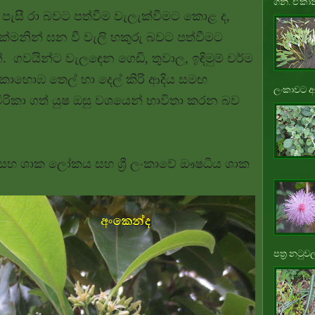
ගනී. ඒකාන
ජ පැසී රා බවට පත්වීම වැලැක්වීමට කොළ ද,
ක්මනින් ඝන වී වැලි හකුරු බවට පත්වීමට
 ගවයින්ට වැලඳෙන ගෙඩි, තුවාල, ඉඳිමුම් චර්ම
කොහොඹ තෙල් හා දෙල් කිරි ආදිය සමඟ
ලංකාවට ආ
රිකා ගත් යුෂ ඔසු වශයෙන් භාවිතා කරන බව
රහය සහ ශාක ලෝකය සහ ශ්‍රී ලංකාවේ ඖෂධීය ශාක
පත්‍ර නටුවල