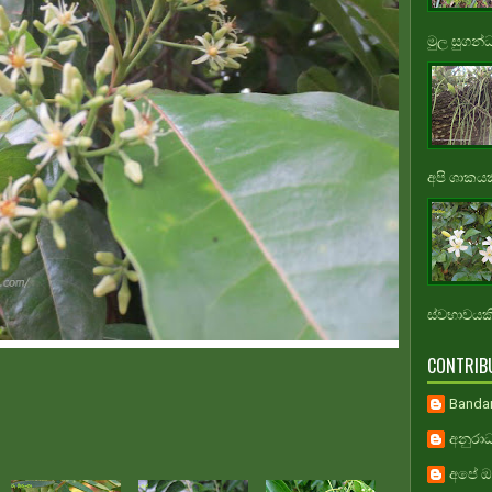
මුල සුගන්
අපි ශාකයකි
ස්වභාවයකි.
CONTRIB
Banda
අනුරාධ
අපේ ඔස