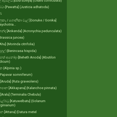
් ඇඹිලිය [Ebul Ebiliya] (Oxalis corniculata)
්ටා [Pawatta] (Justicia adhatoda)
ණ
කෑ / ගොනිකා වැල් [Gonuke / Gonika]
sychotria...
න්ද [Ankenda] (Acronychia pedunculata)
Brassica juncea)
[Ahu] (Morinda citrifolia)
පුහුල් (Benincasa hispida)
ත් අනෝදා [Beheth Anoda] (Abutilon
ndicum)
ත (Alpinia sp.)
 (Papavar somniferum)
 [Aruda] (Ruta graveolens)
පාන [Akkapana] (Kalanchoe pinnata)
 [Aralu] (Terminalia Chebula‌)
ැල්බටු [Katuwelbatu] (Solanum
irginianum)
න [Attana] (Datura metel