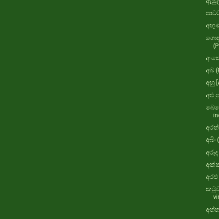
ඇඹුල
පාවට
අඟු
ගොනු
(P
අංකෙ
අබ (
අහු 
අළු 
බෙහෙ
i
අරත්
අබිං
අරූද
අක්ක
අරළු
කටුව
v
අත්ත