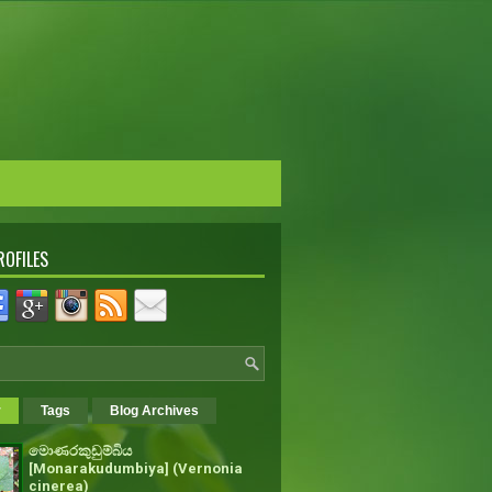
ROFILES
r
Tags
Blog Archives
මොණරකුඩුම්බිය
[Monarakudumbiya] (Vernonia
cinerea)