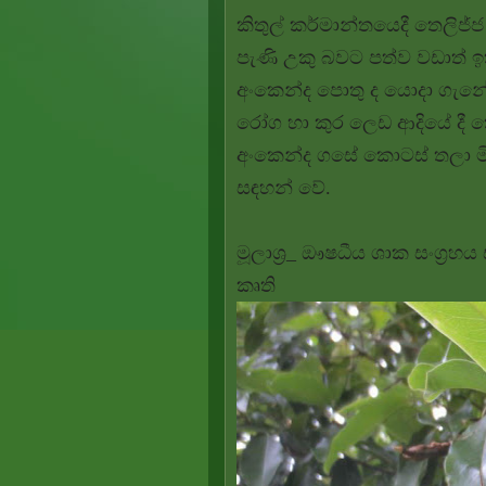
කිතුල් කර්මාන්තයෙදී තෙලිජ්
පැණි උකු බවට පත්ව වඩාත් ඉ
අංකෙන්ද පොතු ද යොදා ගැනේ.
රෝග හා කුර ලෙඩ ආදියේ දී 
අංකෙන්ද ගසේ කොටස් තලා මි
සඳහන් වේ.
මූලාශ්‍ර_ ඖෂධීය ශාක සංග්‍
කෘති