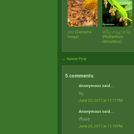
කහ (Curcuma
කයිල / වැල් කයිල
longa)
(Phyllanthus
reticulatus)
← Newer Post
5 comments:
Anonymous said...
එල
June 20, 2017 at 11:17 PM
Anonymous said...
නියමඉ
June 20, 2017 at 11:19 PM