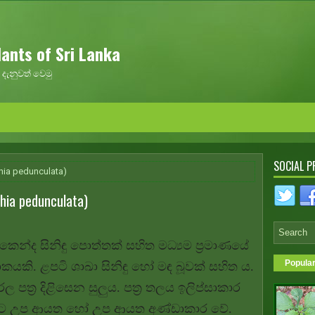
ants of Sri Lanka
දැනුවත් වෙමු
SOCIAL P
hia pedunculata)
ia pedunculata)
කෙන්ද සිනිඳු පොත්තක් සහිත මධ්‍යම ප්‍රමාණයේ
Popula
ාකයකි. ළපටි ශාඛා සිනිඳු හෝ මඳ බූවක් සහිත ය.
ල පත්‍ර දිළිසෙන සුලුය. පත්‍ර තලය ඉලිප්සාකාර
ිට උප ආයත හෝ උප ආයත අණ්ඩාකාර වේ.