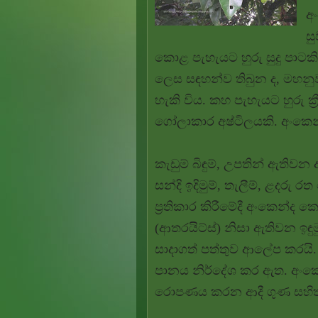
අ
ස
කොළ පැහැයට හුරු සුදු පාටකි.
ලෙස සඳහන්ව තිබුන ද, මහනුව
හැකි විය. කහ පැහැයට හුරු ක
ගෝලාකාර අෂ්ටිලයකි. අංකෙන
කැඩුම් බිඳුම්, උපතින් ඇතිවන
සන්දි ඉදිමුම්, තැලීම්, ළදරු
ප්‍රතිකාර කිරීමේදී අංකෙන්ද
(ආතරයිට්ස්) නිසා ඇතිවන ඉඳ
සාදාගත් පත්තුව ආලේප කරයි. ද
පානය නිර්දේශ කර ඇත. අංකෙන
රොපණය කරන ආදී ගුණ සහිත